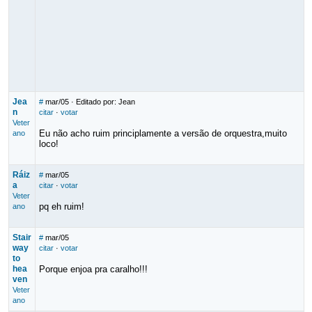
Jea
#
mar/05
· Editado por: Jean
n
citar
·
votar
Veter
Eu não acho ruim principlamente a versão de orquestra,muito
ano
loco!
Ráiz
#
mar/05
a
citar
·
votar
Veter
pq eh ruim!
ano
Stair
#
mar/05
way
citar
·
votar
to
hea
Porque enjoa pra caralho!!!
ven
Veter
ano