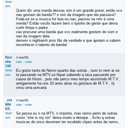
Veter
ano
Quem diz uma merda dessas sim é um grande poser, então vcs
nao gostam da banda?? e sim da imagem que ela passava?
Foda-se se a musica for boa ou nao, passou na mtv é uma
merda? Então vocês fazem bem o tipinho de gente que devia
curtir limpa o parke.
vao procurar uma banda que vcs realmente gostem do som e
nao da imagem dela.
deixem o nightwish pros fãs de verdade e que apoiam e sabem
reconhecer o talento da banda!
flavi
#
mar/05
nha
citar
·
votar
190
Eu gosto tanto de Nemo quanto das outras , num to nem ai se
Veter
ta passando na MTV,só fiquei sabendo q tava passando por
ano
causa do fórum , pois não perco meu tempo assistindo M.T.V ,
antigamente ha uns 10 anos atras eu gostava de M.T.V , hj
virou uma porcaria
_HA
#
mar/05
MM
citar
·
votar
ER_
Se passa ou n na MTV, n importa, mas nemo perto de outras
Veter
como "she is my sin" deixa muito a desejar... Acho q outras
ano
musicas do once deveriam ter recebido clipes antes de nemo...