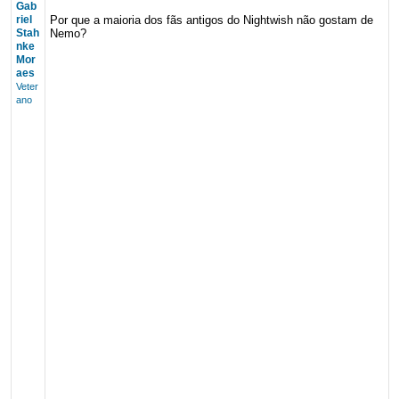
Gab
riel
Por que a maioria dos fãs antigos do Nightwish não gostam de
Stah
Nemo?
nke
Mor
aes
Veter
ano