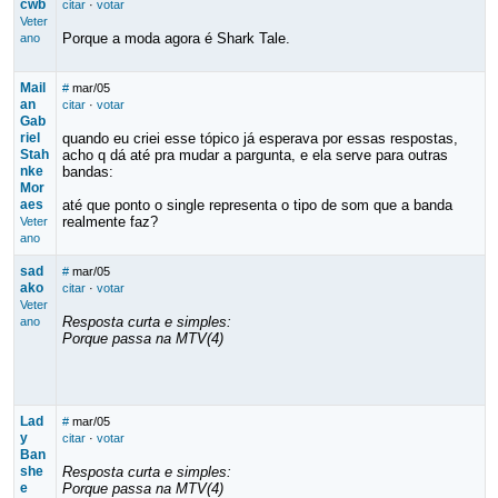
cwb
citar
·
votar
Veter
Porque a moda agora é Shark Tale.
ano
Mail
#
mar/05
an
citar
·
votar
Gab
riel
quando eu criei esse tópico já esperava por essas respostas,
Stah
acho q dá até pra mudar a pargunta, e ela serve para outras
nke
bandas:
Mor
aes
até que ponto o single representa o tipo de som que a banda
realmente faz?
Veter
ano
sad
#
mar/05
ako
citar
·
votar
Veter
Resposta curta e simples:
ano
Porque passa na MTV(4)
Lad
#
mar/05
y
citar
·
votar
Ban
she
Resposta curta e simples:
e
Porque passa na MTV(4)