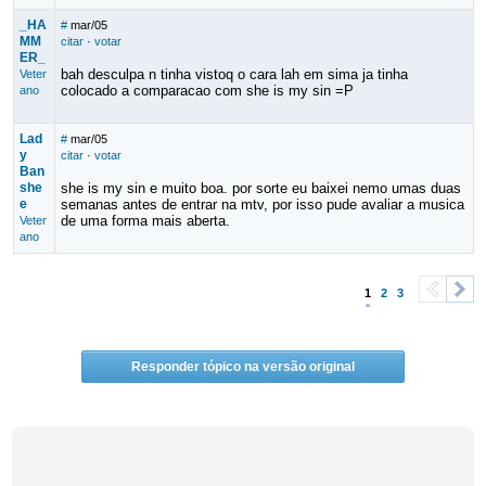
_HA
#
mar/05
MM
citar
·
votar
ER_
bah desculpa n tinha vistoq o cara lah em sima ja tinha
Veter
colocado a comparacao com she is my sin =P
ano
Lad
#
mar/05
y
citar
·
votar
Ban
she
she is my sin e muito boa. por sorte eu baixei nemo umas duas
e
semanas antes de entrar na mtv, por isso pude avaliar a musica
de uma forma mais aberta.
Veter
ano
1
2
3
<
>
Responder tópico na versão original