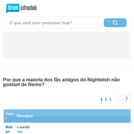
Por que a maioria dos fãs antigos do Nightwish não
gostam de Nemo?
1
2
3
<
>
Auto
Mensagem
r
Mail
#
mar/05
an
citar