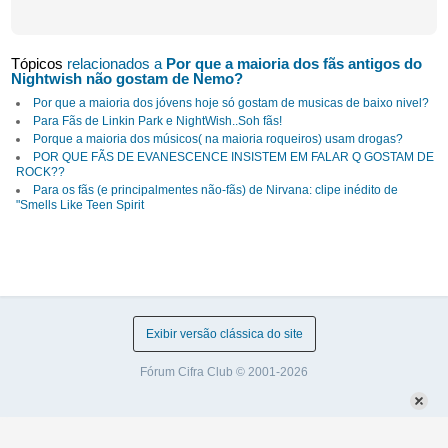
Tópicos
relacionados a
Por que a maioria dos fãs antigos do
Nightwish não gostam de Nemo?
Por que a maioria dos jóvens hoje só gostam de musicas de baixo nivel?
Para Fãs de Linkin Park e NightWish..Soh fãs!
Porque a maioria dos músicos( na maioria roqueiros) usam drogas?
POR QUE FÃS DE EVANESCENCE INSISTEM EM FALAR Q GOSTAM DE
ROCK??
Para os fãs (e principalmentes não-fãs) de Nirvana: clipe inédito de
"Smells Like Teen Spirit
Exibir versão clássica do site
Fórum Cifra Club © 2001-2026