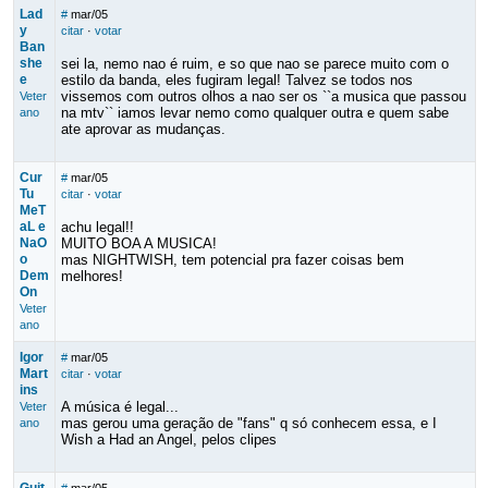
Lad
#
mar/05
y
citar
·
votar
Ban
she
sei la, nemo nao é ruim, e so que nao se parece muito com o
e
estilo da banda, eles fugiram legal! Talvez se todos nos
vissemos com outros olhos a nao ser os ``a musica que passou
Veter
na mtv`` iamos levar nemo como qualquer outra e quem sabe
ano
ate aprovar as mudanças.
Cur
#
mar/05
Tu
citar
·
votar
MeT
aL e
achu legal!!
NaO
MUITO BOA A MUSICA!
o
mas NIGHTWISH, tem potencial pra fazer coisas bem
Dem
melhores!
On
Veter
ano
Igor
#
mar/05
Mart
citar
·
votar
ins
A música é legal...
Veter
mas gerou uma geração de "fans" q só conhecem essa, e I
ano
Wish a Had an Angel, pelos clipes