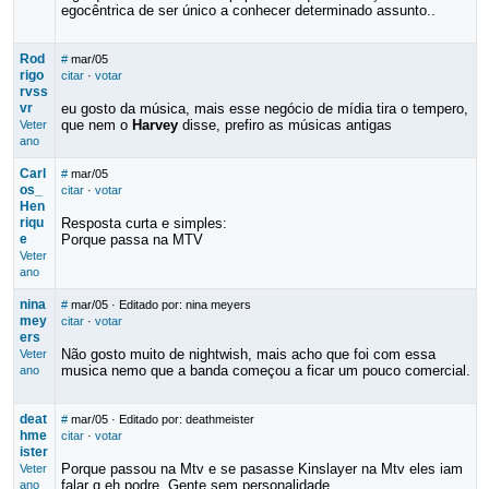
egocêntrica de ser único a conhecer determinado assunto..
Rod
#
mar/05
rigo
citar
·
votar
rvss
vr
eu gosto da música, mais esse negócio de mídia tira o tempero,
que nem o
Harvey
disse, prefiro as músicas antigas
Veter
ano
Carl
#
mar/05
os_
citar
·
votar
Hen
riqu
Resposta curta e simples:
e
Porque passa na MTV
Veter
ano
nina
#
mar/05
· Editado por: nina meyers
mey
citar
·
votar
ers
Não gosto muito de nightwish, mais acho que foi com essa
Veter
musica nemo que a banda começou a ficar um pouco comercial.
ano
deat
#
mar/05
· Editado por: deathmeister
hme
citar
·
votar
ister
Porque passou na Mtv e se pasasse Kinslayer na Mtv eles iam
Veter
falar q eh podre. Gente sem personalidade...
ano