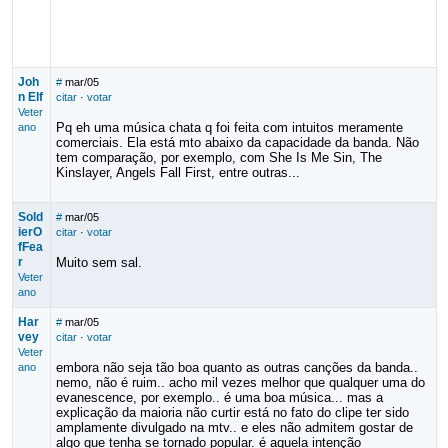
Joh
#
mar/05
n Elf
citar
·
votar
Veter
Pq eh uma música chata q foi feita com intuitos meramente
ano
comerciais. Ela está mto abaixo da capacidade da banda. Não
tem comparação, por exemplo, com She Is Me Sin, The
Kinslayer, Angels Fall First, entre outras...
Sold
#
mar/05
ierO
citar
·
votar
fFea
r
Muito sem sal.
Veter
ano
Har
#
mar/05
vey
citar
·
votar
Veter
embora não seja tão boa quanto as outras canções da banda..
ano
nemo, não é ruim.. acho mil vezes melhor que qualquer uma do
evanescence, por exemplo.. é uma boa música... mas a
explicação da maioria não curtir está no fato do clipe ter sido
amplamente divulgado na mtv.. e eles não admitem gostar de
algo que tenha se tornado popular. é aquela intenção