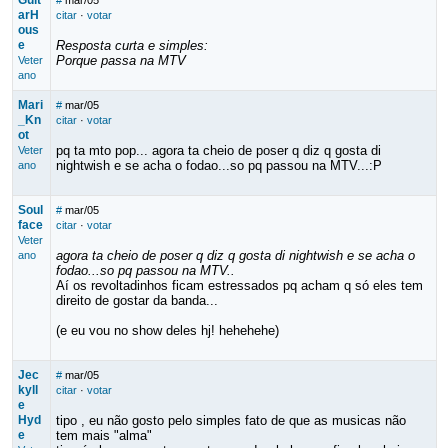
Guit
#
mar/05
arH
citar
·
votar
ous
e
Resposta curta e simples:
Porque passa na MTV
Veter
ano
Mari
#
mar/05
_Kn
citar
·
votar
ot
pq ta mto pop... agora ta cheio de poser q diz q gosta di
Veter
nightwish e se acha o fodao...so pq passou na MTV...:P
ano
Soul
#
mar/05
face
citar
·
votar
Veter
agora ta cheio de poser q diz q gosta di nightwish e se acha o
ano
fodao...so pq passou na MTV..
Aí os revoltadinhos ficam estressados pq acham q só eles tem
direito de gostar da banda...
(e eu vou no show deles hj! hehehehe)
Jec
#
mar/05
kyll
citar
·
votar
e
Hyd
tipo , eu não gosto pelo simples fato de que as musicas não
e
tem mais "alma"