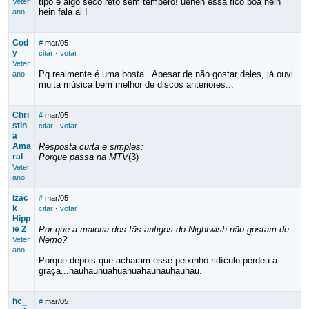
tipo é algo seco reto sem tempero! ueheh essa fico boa hein
Veter
hein fala ai !
ano
Cod
#
mar/05
y
citar
·
votar
Veter
Pq realmente é uma bosta.. Apesar de não gostar deles, já ouvi
ano
muita música bem melhor de discos anteriores...
Chri
#
mar/05
stin
citar
·
votar
a
Ama
Resposta curta e simples:
ral
Porque passa na MTV
(3)
Veter
ano
Izac
#
mar/05
k
citar
·
votar
Hipp
ie 2
Por que a maioria dos fãs antigos do Nightwish não gostam de
Nemo?
Veter
ano
Porque depois que acharam esse peixinho ridículo perdeu a
graça...hauhauhuahuahuahauhauhauhau.
hc_
#
mar/05