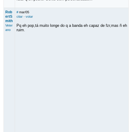
Rob
#
mar/05
ertS
citar
·
votar
mith
Pq eh pop,tá muito longe do q a banda eh capaz de fzr,mas ñ eh
Veter
ruim.
ano