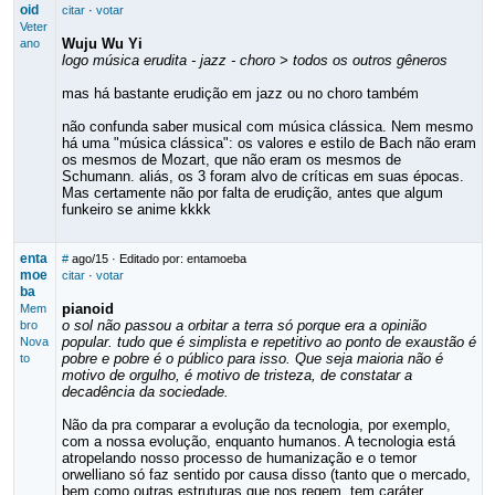
oid
citar
·
votar
Veter
Wuju Wu Yi
ano
logo música erudita - jazz - choro > todos os outros gêneros
mas há bastante erudição em jazz ou no choro também
não confunda saber musical com música clássica. Nem mesmo
há uma "música clássica": os valores e estilo de Bach não eram
os mesmos de Mozart, que não eram os mesmos de
Schumann. aliás, os 3 foram alvo de críticas em suas épocas.
Mas certamente não por falta de erudição, antes que algum
funkeiro se anime kkkk
enta
#
ago/15
· Editado por: entamoeba
moe
citar
·
votar
ba
pianoid
Mem
o sol não passou a orbitar a terra só porque era a opinião
bro
popular. tudo que é simplista e repetitivo ao ponto de exaustão é
Nova
pobre e pobre é o público para isso. Que seja maioria não é
to
motivo de orgulho, é motivo de tristeza, de constatar a
decadência da sociedade.
Não da pra comparar a evolução da tecnologia, por exemplo,
com a nossa evolução, enquanto humanos. A tecnologia está
atropelando nosso processo de humanização e o temor
orwelliano só faz sentido por causa disso (tanto que o mercado,
bem como outras estruturas que nos regem, tem caráter