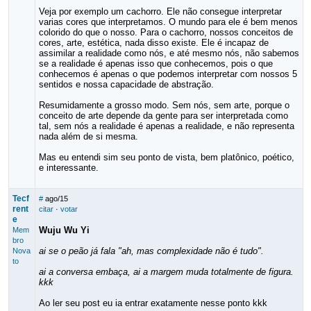
Veja por exemplo um cachorro. Ele não consegue interpretar
varias cores que interpretamos. O mundo para ele é bem menos
colorido do que o nosso. Para o cachorro, nossos conceitos de
cores, arte, estética, nada disso existe. Ele é incapaz de
assimilar a realidade como nós, e até mesmo nós, não sabemos
se a realidade é apenas isso que conhecemos, pois o que
conhecemos é apenas o que podemos interpretar com nossos 5
sentidos e nossa capacidade de abstração.
Resumidamente a grosso modo. Sem nós, sem arte, porque o
conceito de arte depende da gente para ser interpretada como
tal, sem nós a realidade é apenas a realidade, e não representa
nada além de si mesma.
Mas eu entendi sim seu ponto de vista, bem platônico, poético,
e interessante.
Tecf
#
ago/15
rent
citar
·
votar
e
Wuju Wu Yi
Mem
bro
ai se o peão já fala "ah, mas complexidade não é tudo".
Nova
to
ai a conversa embaça, ai a margem muda totalmente de figura.
kkk
Ao ler seu post eu ia entrar exatamente nesse ponto kkk