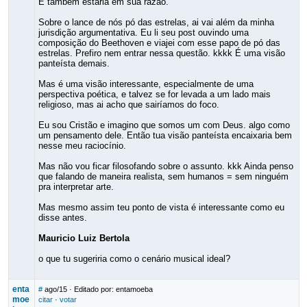
E também estaria em sua razão.
Sobre o lance de nós pó das estrelas, ai vai além da minha
jurisdição argumentativa. Eu li seu post ouvindo uma
composição do Beethoven e viajei com esse papo de pó das
estrelas. Prefiro nem entrar nessa questão. kkkk É uma visão
panteísta demais.
Mas é uma visão interessante, especialmente de uma
perspectiva poética, e talvez se for levada a um lado mais
religioso, mas ai acho que sairíamos do foco.
Eu sou Cristão e imagino que somos um com Deus. algo como
um pensamento dele. Então tua visão panteísta encaixaria bem
nesse meu raciocínio.
Mas não vou ficar filosofando sobre o assunto. kkk Ainda penso
que falando de maneira realista, sem humanos = sem ninguém
pra interpretar arte.
Mas mesmo assim teu ponto de vista é interessante como eu
disse antes.
Mauricio Luiz Bertola
o que tu sugeriria como o cenário musical ideal?
enta
#
ago/15
· Editado por: entamoeba
moe
citar
·
votar