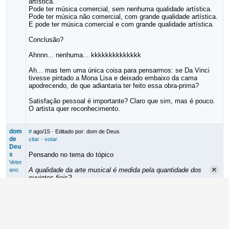
artística.
Pode ter música comercial, sem nenhuma qualidade artística.
Pode ter música não comercial, com grande qualidade artística.
E pode ter música comercial e com grande qualidade artística.
Conclusão?
Ahnnn... nenhuma... kkkkkkkkkkkkkk
Ah... mas tem uma única coisa para pensarmos: se Da Vinci
tivesse pintado a Mona Lisa e deixado embaixo da cama
apodrecendo, de que adiantaria ter feito essa obra-prima?
Satisfação pessoal é importante? Claro que sim, mas é pouco.
O artista quer reconhecimento.
dom
#
ago/15
· Editado por: dom de Deus
de
citar
·
votar
Deu
s
Pensando no tema do tópico
Veter
A qualidade da arte musical é medida pela quantidade dos
ano
ouvintes fieis?
A principio enfaticamente Não. Mas hoje parece que sim. porque
a cada dia que passa a humanidade fica mais demente isto é
fato.
Quantidade nunca foi qualidade, minoria também não.
E quanto mais xulo for, aí sim faz sucesso em grande