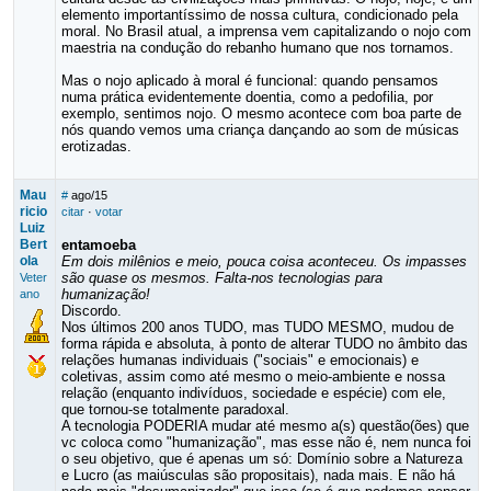
elemento importantíssimo de nossa cultura, condicionado pela
moral. No Brasil atual, a imprensa vem capitalizando o nojo com
maestria na condução do rebanho humano que nos tornamos.
Mas o nojo aplicado à moral é funcional: quando pensamos
numa prática evidentemente doentia, como a pedofilia, por
exemplo, sentimos nojo. O mesmo acontece com boa parte de
nós quando vemos uma criança dançando ao som de músicas
erotizadas.
Mau
#
ago/15
ricio
citar
·
votar
Luiz
Bert
entamoeba
ola
Em dois milênios e meio, pouca coisa aconteceu. Os impasses
são quase os mesmos. Falta-nos tecnologias para
Veter
humanização!
ano
Discordo.
Nos últimos 200 anos TUDO, mas TUDO MESMO, mudou de
forma rápida e absoluta, à ponto de alterar TUDO no âmbito das
relações humanas individuais ("sociais" e emocionais) e
coletivas, assim como até mesmo o meio-ambiente e nossa
relação (enquanto indivíduos, sociedade e espécie) com ele,
que tornou-se totalmente paradoxal.
A tecnologia PODERIA mudar até mesmo a(s) questão(ões) que
vc coloca como "humanização", mas esse não é, nem nunca foi
o seu objetivo, que é apenas um só: Domínio sobre a Natureza
e Lucro (as maiúsculas são propositais), nada mais. E não há