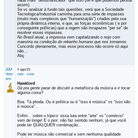
nada mais "desumanizador" que isso (se é que podemos pensar
assim).
Se vc analisar à fundo tais questões, verá que a Sociedade
Tecnológica/Industrial caminha para uma série de impasses
(muito mais complexos que "humanização") criados pela sua
própria dinâmica interna, e que, as forças econômicas ( e por
conseguinte políticas) que a regem são incapazes "per se" de
resolver esses impasses.
No Brasil atual, a imprensa vem capitalizando o nojo com
maestria na condução do rebanho humano que nos tornamos.
Concordo plenamente, mas esse processo não ocorre só aqui
não...
Abç
JJJ
#
ago/15
Veter
citar
·
votar
ano
Hawklord
Dá pra gente parar de discutir a metafísica da música e ir tocar
alguma coisa?
Boa. Tá phoda. Ou é política ou é "isso é música" vs "isso não
é música"...
Enfim... sobre o tópico: essa luta entre "arte" vs "comércio"
vem de longe! E o pior: não faz sentido nenhum, já que você
pode ter QUALQUER combinação...
Pode ter música não comercial e sem nenhuma qualidade