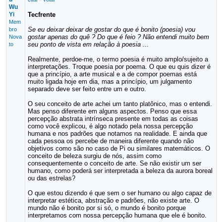
Wu
Yi
Tecfrente
Mem
Se eu deixar deixar de gostar do que é bonito (poesia) vou
bro
gostar apenas do quê ? Do que é feio ? Não entendi muito bem
Nova
seu ponto de vista em relação à poesia ...
to
Realmente, perdoe-me, o termo poesia é muito amplo/sujeito a
interpretações. Troque poesia por poema. O que eu quis dizer é
que a princípio, a arte musical e a de compor poemas está
muito ligada hoje em dia, mas a princípio, um julgamento
separado deve ser feito entre um e outro.
O seu conceito de arte achei um tanto platônico, mas o entendi.
Mas penso diferente em alguns aspectos. Penso que essa
percepção abstrata intrínseca presente em todas as coisas
como você explicou, é algo notado pela nossa percepção
humana e nos padrões que notamos na realidade. E ainda que
cada pessoa os percebe de maneira diferente quando não
objetivos como são no caso de Pi ou similares matemáticos. O
conceito de beleza surgiu de nós, assim como
consequentemente o conceito de arte. Se não existir um ser
humano, como poderá ser interpretada a beleza da aurora boreal
ou das estrelas?
O que estou dizendo é que sem o ser humano ou algo capaz de
interpretar estética, abstração e padrões, não existe arte. O
mundo não é bonito por si só, o mundo é bonito porque
interpretamos com nossa percepção humana que ele é bonito.