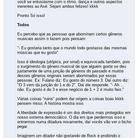
você se entusiasme com o ritmo, dança e outros aspectos
inerentes ao Axé. Sejam ambos felizes! kkkk
Pronto Só isso!
Todos
Eu percebo que as pessoas que abominam certos gêneros
musicais assim o fazem pois pensam:
"- Eu gostaria tanto que o mundo todo gostasse das mesmas
músicas que eu gosto"
Isso é ideologia (utópica, por sinal) e equivocada também, pois
o surgimento do gênero musical de que alguém goste se deu
justamente de uma junção de gêneros do passado e muitos
desses gêneros originais seriam abominados por essas
pessoas. Ex: Fulano diz: Eu gosto do número 3. Daí outro diz:
"O 3 vem da junção do 1 e do 2". Daí ele responde: "- Ah ...
não. Eu gosto é do 3 e esse negócio de 1 + 2 é muito feio."
Várias coisas "ruins" podem dar origem a coisas boas kkkk
pensem nisso. A história mostra isso.
A liberdade de expressão é um dos direitos mais protegidos em
nosso sistema democrático. O dia em que perdermos isso e
entrarmos numa ditadura novamente, daí vocês vão ver o bicho
pegar.
Imaginem um ditador não gostando de Rock e proibindo o