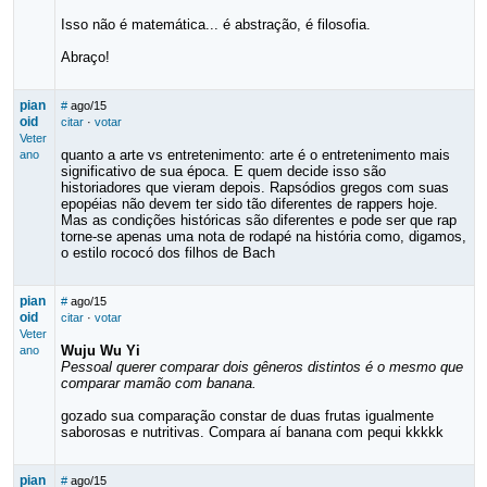
Isso não é matemática... é abstração, é filosofia.
Abraço!
pian
#
ago/15
oid
citar
·
votar
Veter
quanto a arte vs entretenimento: arte é o entretenimento mais
ano
significativo de sua época. E quem decide isso são
historiadores que vieram depois. Rapsódios gregos com suas
epopéias não devem ter sido tão diferentes de rappers hoje.
Mas as condições históricas são diferentes e pode ser que rap
torne-se apenas uma nota de rodapé na história como, digamos,
o estilo rococó dos filhos de Bach
pian
#
ago/15
oid
citar
·
votar
Veter
Wuju Wu Yi
ano
Pessoal querer comparar dois gêneros distintos é o mesmo que
comparar mamão com banana.
gozado sua comparação constar de duas frutas igualmente
saborosas e nutritivas. Compara aí banana com pequi kkkkk
pian
#
ago/15