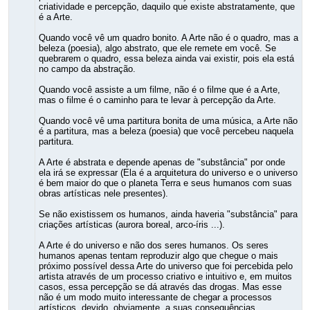
criatividade e percepção, daquilo que existe abstratamente, que
é a Arte.
Quando você vê um quadro bonito. A Arte não é o quadro, mas a
beleza (poesia), algo abstrato, que ele remete em você. Se
quebrarem o quadro, essa beleza ainda vai existir, pois ela está
no campo da abstração.
Quando você assiste a um filme, não é o filme que é a Arte,
mas o filme é o caminho para te levar à percepção da Arte.
Quando você vê uma partitura bonita de uma música, a Arte não
é a partitura, mas a beleza (poesia) que você percebeu naquela
partitura.
A Arte é abstrata e depende apenas de "substância" por onde
ela irá se expressar (Ela é a arquitetura do universo e o universo
é bem maior do que o planeta Terra e seus humanos com suas
obras artísticas nele presentes).
Se não existissem os humanos, ainda haveria "substância" para
criações artísticas (aurora boreal, arco-íris ...).
A Arte é do universo e não dos seres humanos. Os seres
humanos apenas tentam reproduzir algo que chegue o mais
próximo possível dessa Arte do universo que foi percebida pelo
artista através de um processo criativo e intuitivo e, em muitos
casos, essa percepção se dá através das drogas. Mas esse
não é um modo muito interessante de chegar a processos
artísticos, devido, obviamente, a suas consequências.