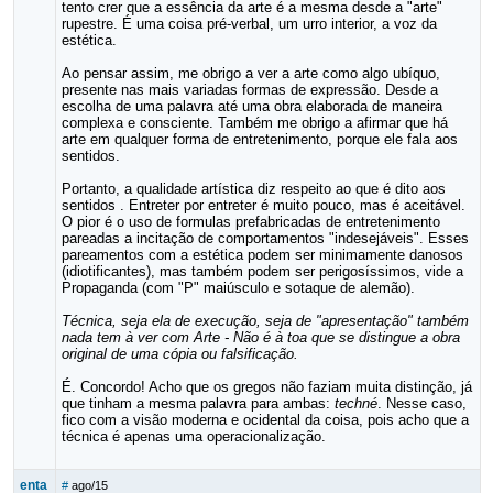
tento crer que a essência da arte é a mesma desde a "arte"
rupestre. É uma coisa pré-verbal, um urro interior, a voz da
estética.
Ao pensar assim, me obrigo a ver a arte como algo ubíquo,
presente nas mais variadas formas de expressão. Desde a
escolha de uma palavra até uma obra elaborada de maneira
complexa e consciente. Também me obrigo a afirmar que há
arte em qualquer forma de entretenimento, porque ele fala aos
sentidos.
Portanto, a qualidade artística diz respeito ao que é dito aos
sentidos . Entreter por entreter é muito pouco, mas é aceitável.
O pior é o uso de formulas prefabricadas de entretenimento
pareadas a incitação de comportamentos "indesejáveis". Esses
pareamentos com a estética podem ser minimamente danosos
(idiotificantes), mas também podem ser perigosíssimos, vide a
Propaganda (com "P" maiúsculo e sotaque de alemão).
Técnica, seja ela de execução, seja de "apresentação" também
nada tem à ver com Arte - Não é à toa que se distingue a obra
original de uma cópia ou falsificação.
É. Concordo! Acho que os gregos não faziam muita distinção, já
que tinham a mesma palavra para ambas:
techné
. Nesse caso,
fico com a visão moderna e ocidental da coisa, pois acho que a
técnica é apenas uma operacionalização.
enta
#
ago/15