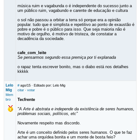
música ruim e vagabunda o é independente do sucesso junto a
um público ruim, vagabundo e carente de educação e cultura
o sol não passou a orbitar a terra só porque era a opinião
popular. tudo que é simplista e repetitivo ao ponto de exaustão é
pobre e pobre é o público para isso. Que seja maioria não é
motivo de orgulho, é motivo de tristeza, de constatar a
decadência da sociedade.
cafe_com_leite
Se pensarmos segundo essa premiça por ti explanada
o rapaz tenta escrever bonito, mas o diabo está nos detalhes
kkkkk
Lelo
#
ago/15
· Editado por: Lelo Mig
Mig
citar
·
votar
Mem
Tecfrente
bro
"A Arte é abstrata e independe da existência de seres humanos,
problemas sociais, políticos, etc"
Novamente respeito mas discordo.
Arte é um conceito definido pelos seres humanos. O que te faz
achar uma orquídea bonita e um monte de bosta feio?