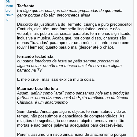
ba
Tecfrente
Mem
Eu digo que as crianças são mais preparadas do que muita
bro
gente porque não têm preconceitos ainda
Nova
to
Discordo da justificativa do Hermeto: criança é puro preconceito!
Contudo, elas têm uma formação linguística, verbal e não-
verbal, mais pobre e as coisas para elas têm menos significado,
inclusive a música. Acaba que, por conta disso, crianças são
menos "travadas" para apreciar uma música - tanto para o bem
(ouvir Hermeto) quanto para o mal (descer até o chão).
fernando tecladista
ou outros lotadores de festa de peão sempre precisam de
alguma coisa, se não tem música chiclete nova tem algum
barraco na TV
É meio cruel, mas isso explica muita coisa.
Mauricio Luiz Bertola
Assim, definir como "arte" como pensamos hoje uma produção
(artística, como dizemos hoje) do Egito faraônico ou da Grécia
Clássica, é um anacronismo.
Sem dúvida. Ainda que alguns objetos tenham sobrevivido ao
tempo, não possuímos a capacidade de compreendê-los. As
relações de significação que esses objetos evocavam estão
mortas e não temos palavras adequadas para descrevê-las.
Porém, assumo um risco ainda maior de anacronismo porque