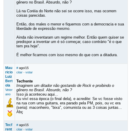
gênero no Brasil. Absurdo, não ?
Lá na Coréia do Norte não sei se ocorre isso, mas ocorrem
coisas parecidas.
Então, dos males o menor e fiquemos com a democracia e sua
liberdade de expressão mesmo.
Ainda não inventaram um regime melhor. Então quem quiser se
predispor a inventar um é só começar, caso contrário "é o que
tem pra hoje".
É melhor ficarmos com isso mesmo do que com a ditadura.
Mau
#
ago/15
ricio
citar
·
votar
Luiz
Bert
Tecfrente
ola
Imaginem um ditador não gostando de Rock e proibindo o
gênero no Brasil. Absurdo, não ?
Veter
Isso já aconteceu aqui...
ano
Eu viví essa época (o final dela), e acredite: Se vc fosse visto
na rua com uma guitarra, era parado pela PM, pois, ou vc era
(seria): maconheiro, "bixa", comunista ou as 3 coisas juntas...
Abç
Tecf
#
ago/15
rent
citar
·
votar