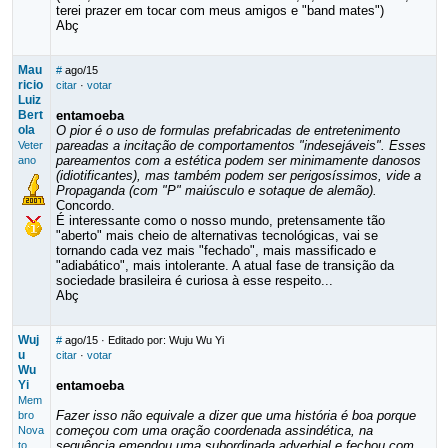
terei prazer em tocar com meus amigos e "band mates")
Abç
Mau
#
ago/15
ricio
citar
·
votar
Luiz
Bert
entamoeba
ola
O pior é o uso de formulas prefabricadas de entretenimento
pareadas a incitação de comportamentos "indesejáveis". Esses
Veter
pareamentos com a estética podem ser minimamente danosos
ano
(idiotificantes), mas também podem ser perigosíssimos, vide a
Propaganda (com "P" maiúsculo e sotaque de alemão).
Concordo.
É interessante como o nosso mundo, pretensamente tão
"aberto" mais cheio de alternativas tecnológicas, vai se
tornando cada vez mais "fechado", mais massificado e
"adiabático", mais intolerante. A atual fase de transição da
sociedade brasileira é curiosa à esse respeito...
Abç
Wuj
#
ago/15
· Editado por: Wuju Wu Yi
u
citar
·
votar
Wu
Yi
entamoeba
Mem
Fazer isso não equivale a dizer que uma história é boa porque
bro
começou com uma oração coordenada assindética, na
Nova
sequência emendou uma subordinada adverbial e fechou com
to