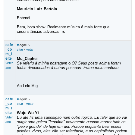
Mauricio Luiz Bertola
Entendi.
Bem, bom show. Realmente música é mais forte que
circunstâncias adversas. rs
cafe
#
ago/15
_co
citar
·
votar
m_l
eite
Mu_Cephei
Se referiu à minha postagem o.O? Seus posts acima foram
Veter
todos direcionados à outras pessoas. Estou meio confuso...
ano
Ao Lelo Mig
cafe
#
ago/15
_co
citar
·
votar
m_l
eite
Wuju Wu Yi
Eu até fiz uma suposição num outro tópico. Eu falei que só vai
Veter
surgir uma galera "lendária" novamente quando morrer tudo os
ano
"peixe grande" de hoje em dia. Porque enquanto tiver esses
peixões vivos, eles vão ser referência, e os capitalistas podem