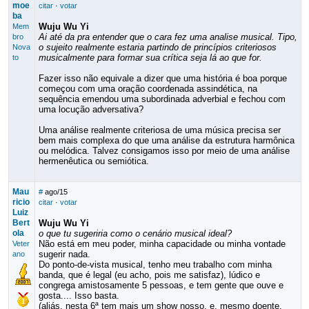
moe
citar
·
votar
ba
Wuju Wu Yi
Mem
Ai até da pra entender que o cara fez uma analise musical. Tipo,
bro
o sujeito realmente estaria partindo de princípios criteriosos
Nova
musicalmente para formar sua crítica seja lá ao que for.
to
Fazer isso não equivale a dizer que uma história é boa porque
começou com uma oração coordenada assindética, na
sequência emendou uma subordinada adverbial e fechou com
uma locução adversativa?
Uma análise realmente criteriosa de uma música precisa ser
bem mais complexa do que uma análise da estrutura harmônica
ou melódica. Talvez consigamos isso por meio de uma análise
hermenêutica ou semiótica.
Mau
#
ago/15
ricio
citar
·
votar
Luiz
Bert
Wuju Wu Yi
ola
o que tu sugeriria como o cenário musical ideal?
Não está em meu poder, minha capacidade ou minha vontade
Veter
sugerir nada.
ano
Do ponto-de-vista musical, tenho meu trabalho com minha
banda, que é legal (eu acho, pois me satisfaz), lúdico e
congrega amistosamente 5 pessoas, e tem gente que ouve e
gosta.... Isso basta.
(aliás, nesta 6ª tem mais um show nosso, e, mesmo doente,