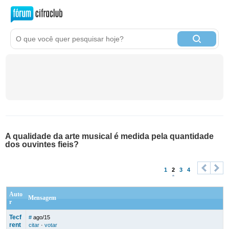
A qualidade da arte musical é medida pela quantidade
dos ouvintes fieis?
1
2
3
4
<
>
Auto
Mensagem
r
Tecf
#
ago/15
rent
citar
·
votar