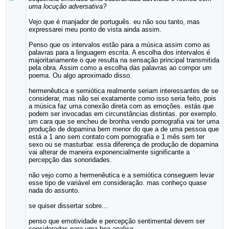
uma locução adversativa?
Vejo que é manjador de português. eu não sou tanto, mas
expressarei meu ponto de vista ainda assim.
Penso que os intervalos estão para a música assim como as
palavras para a linguagem escrita. A escolha dos intervalos é
majoritariamente o que resulta na sensação principal transmitida
pela obra. Assim como a escolha das palavras ao compor um
poema. Ou algo aproximado disso.
hermenêutica e semiótica realmente seriam interessantes de se
considerar, mas não sei exatamente como isso seria feito, pois
a música faz uma conexão direta com as emoções. estás que
podem ser invocadas em circunstâncias distintas. por exemplo.
um cara que se encheu de bronha vendo pornografia vai ter uma
produção de dopamina bem menor do que a de uma pessoa que
está a 1 ano sem contato com pornografia e 1 mês sem ter
sexo ou se masturbar. essa diferença de produção de dopamina
vai alterar de maneira exponencialmente significante a
percepção das sonoridades.
não vejo como a hermenêutica e a semiótica conseguem levar
esse tipo de variável em consideração. mas conheço quase
nada do assunto.
se quiser dissertar sobre...
penso que emotividade e percepção sentimental devem ser
consideradas para uma boa analise.