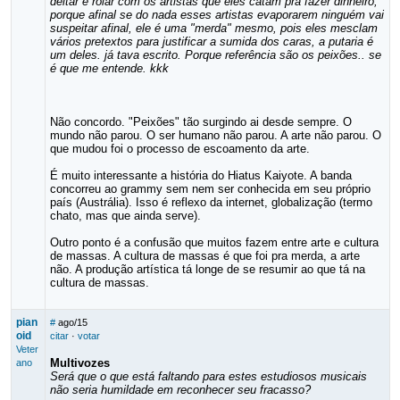
deitar e rolar com os artistas que eles catam pra fazer dinheiro,
porque afinal se do nada esses artistas evaporarem ninguém vai
suspeitar afinal, ele é uma "merda" mesmo, pois eles mesclam
vários pretextos para justificar a sumida dos caras, a putaria é
um deles. já tava escrito. Porque referência são os peixões.. se
é que me entende. kkk
Não concordo. "Peixões" tão surgindo ai desde sempre. O
mundo não parou. O ser humano não parou. A arte não parou. O
que mudou foi o processo de escoamento da arte.
É muito interessante a história do Hiatus Kaiyote. A banda
concorreu ao grammy sem nem ser conhecida em seu próprio
país (Austrália). Isso é reflexo da internet, globalização (termo
chato, mas que ainda serve).
Outro ponto é a confusão que muitos fazem entre arte e cultura
de massas. A cultura de massas é que foi pra merda, a arte
não. A produção artística tá longe de se resumir ao que tá na
cultura de massas.
pian
#
ago/15
oid
citar
·
votar
Veter
Multivozes
ano
Será que o que está faltando para estes estudiosos musicais
não seria humildade em reconhecer seu fracasso?