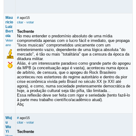
Mau
#
ago/15
ricio
citar
·
votar
Luiz
Bert
Tecfrente
ola
No meu entender o predomínio absoluto de uma mídia
comprometida apenas com o lucro fácil e imediato, que propaga
Veter
"lixos musicais" comprometidos unicamente com um
ano
entretenimento vazio, dependente de uma lógica absoluta "do
mercado", é tão ou mais "totalitária" que a censura da época da
ditadura militar.
Aliás, é um interessante paradoxo como grande parte do apogeu
da MPB (a conceituação aqui é vasta), aconteceu numa época
de arbítrio, de censura, que o apogeu do Rock Brasileiro
aconteceu nos estertores do regime autoritário e dentro da pior
crise econômica vivida pelo Brasil no século XX (e XXI até
agora), e como, numa sociedade pretensamente democrática de
hoje, a produção cultural seja tão pífia, tão limitada...
Essa reflexão deve ser feita com rigor e seriedade (tento fazê-lo
à parte meu trabalho científico/acadêmico atual).
Abç
Wuj
#
ago/15
u
citar
·
votar
Wu
Yi
Tecfrente