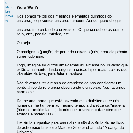
e
Wuju Wu Yi
Mem
bro
Nós somos feitos dos mesmos elementos químicos do
Nova
universo, logo somos universo também. Aonde quero chegar:
to
universo interpretando o universo = O que concebemos como
belo, arte, poesia, música, etc ...
Ou seja ...
O amálgama (junção) de parte do universo (nós) com ele próprio
surge tudo isso.
Logo, imagine só outros amálgamas atualmente no universo que
estão atualmente dando origens a coisas hiper-reais, coisas que
vão além da Arte, para falar a verdade.
Não devemos ter a mania de grandeza de nos considerar um
ponto altivo de referência observando o universo. Nós fazemos
parte dele.
Da mesma forma que está havendo esta dialética entre nós
humanos, há também ao mesmo tempo a dialética da "matéria"
(átomos, moléculas ...) de nós com o universo (também com
átomos e moléculas).
Um título sugestivo para essa discussão é o título de um livro
do astrofísico brasileiro Marcelo Gleiser chamado "A dança do
Universo".