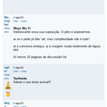
Mu_
#
ago/15
Cep
citar
·
votar
hei
Wuju Wu Yi
Veter
Interessante essa sua suposição. O jeito é esperarmos.
ano
ai se o peão já fala "ah, mas complexidade não é tudo".
ai a conversa embaça, ai a margem muda totalmente de figura.
kkk
Aí temos 10 páginas de discussão! kk
ogn
#
ago/15
er
citar
·
votar
Veter
Tecfrente
ano
Adorei o seu texto acima!!!
Wuj
#
ago/15
u
citar
·
votar