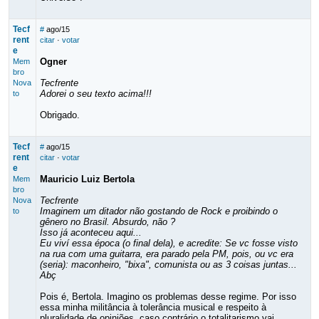
Tecf
#
ago/15
rent
citar
·
votar
e
Ogner
Mem
bro
Tecfrente
Nova
Adorei o seu texto acima!!!
to
Obrigado.
Tecf
#
ago/15
rent
citar
·
votar
e
Mauricio Luiz Bertola
Mem
bro
Tecfrente
Nova
Imaginem um ditador não gostando de Rock e proibindo o
to
gênero no Brasil. Absurdo, não ?
Isso já aconteceu aqui...
Eu viví essa época (o final dela), e acredite: Se vc fosse visto
na rua com uma guitarra, era parado pela PM, pois, ou vc era
(seria): maconheiro, "bixa", comunista ou as 3 coisas juntas...
Abç
Pois é, Bertola. Imagino os problemas desse regime. Por isso
essa minha militância à tolerância musical e respeito à
pluralidade de opiniões, caso contrário o totalitarismo vai