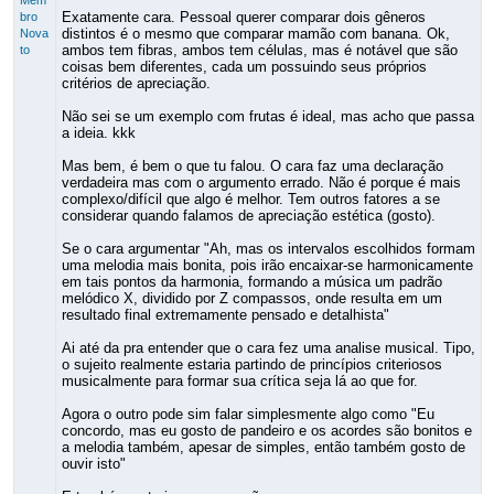
Mem
Exatamente cara. Pessoal querer comparar dois gêneros
bro
distintos é o mesmo que comparar mamão com banana. Ok,
Nova
ambos tem fibras, ambos tem células, mas é notável que são
to
coisas bem diferentes, cada um possuindo seus próprios
critérios de apreciação.
Não sei se um exemplo com frutas é ideal, mas acho que passa
a ideia. kkk
Mas bem, é bem o que tu falou. O cara faz uma declaração
verdadeira mas com o argumento errado. Não é porque é mais
complexo/difícil que algo é melhor. Tem outros fatores a se
considerar quando falamos de apreciação estética (gosto).
Se o cara argumentar "Ah, mas os intervalos escolhidos formam
uma melodia mais bonita, pois irão encaixar-se harmonicamente
em tais pontos da harmonia, formando a música um padrão
melódico X, dividido por Z compassos, onde resulta em um
resultado final extremamente pensado e detalhista"
Ai até da pra entender que o cara fez uma analise musical. Tipo,
o sujeito realmente estaria partindo de princípios criteriosos
musicalmente para formar sua crítica seja lá ao que for.
Agora o outro pode sim falar simplesmente algo como "Eu
concordo, mas eu gosto de pandeiro e os acordes são bonitos e
a melodia também, apesar de simples, então também gosto de
ouvir isto"