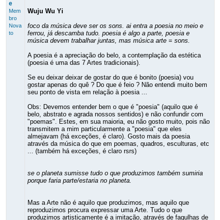
e
Wuju Wu Yi
Mem
bro
foco da música deve ser os sons. ai entra a poesia no meio e
Nova
ferrou, já descamba tudo. poesia é algo a parte, poesia e
to
música devem trabalhar juntas, mas música arte = sons.
A poesia é a apreciação do belo, a contemplação da estética
(poesia é uma das 7 Artes tradicionais).
Se eu deixar deixar de gostar do que é bonito (poesia) vou
gostar apenas do quê ? Do que é feio ? Não entendi muito bem
seu ponto de vista em relação à poesia ...
Obs: Devemos entender bem o que é "poesia" (aquilo que é
belo, abstrato e agrada nossos sentidos) e não confundir com
"poemas". Estes, em sua maioria, eu não gosto muito, pois não
transmitem a mim particularmente a "poesia" que eles
almejavam (há exceções, é claro). Gosto mais da poesia
através da música do que em poemas, quadros, esculturas, etc
... (também há exceções, é claro rsrs)
se o planeta sumisse tudo o que produzimos também sumiria
porque faria parte/estaria no planeta.
Mas a Arte não é aquilo que produzimos, mas aquilo que
reproduzimos procura expressar uma Arte. Tudo o que
produzimos artisticamente é a imitação, através de fagulhas de