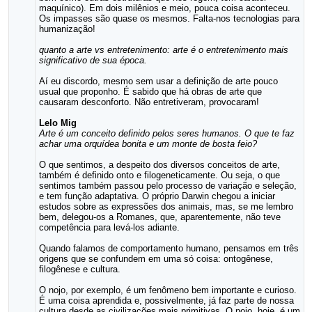
maquínico). Em dois milênios e meio, pouca coisa aconteceu.
Os impasses são quase os mesmos. Falta-nos tecnologias para
humanização!
quanto a arte vs entretenimento: arte é o entretenimento mais
significativo de sua época.
Aí eu discordo, mesmo sem usar a definição de arte pouco
usual que proponho. É sabido que há obras de arte que
causaram desconforto. Não entretiveram, provocaram!
Lelo Mig
Arte é um conceito definido pelos seres humanos. O que te faz
achar uma orquídea bonita e um monte de bosta feio?
O que sentimos, a despeito dos diversos conceitos de arte,
também é definido onto e filogeneticamente. Ou seja, o que
sentimos também passou pelo processo de variação e seleção,
e tem função adaptativa. O próprio Darwin chegou a iniciar
estudos sobre as expressões dos animais, mas, se me lembro
bem, delegou-os a Romanes, que, aparentemente, não teve
competência para levá-los adiante.
Quando falamos de comportamento humano, pensamos em três
origens que se confundem em uma só coisa: ontogênese,
filogênese e cultura.
O nojo, por exemplo, é um fenômeno bem importante e curioso.
É uma coisa aprendida e, possivelmente, já faz parte de nossa
cultura desde as civilizações mais primitivas. O nojo, hoje, é um