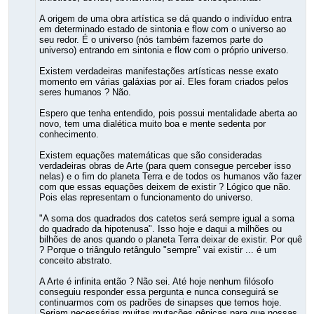
A origem de uma obra artística se dá quando o indivíduo entra
em determinado estado de sintonia e flow com o universo ao
seu redor. É o universo (nós também fazemos parte do
universo) entrando em sintonia e flow com o próprio universo.
Existem verdadeiras manifestações artísticas nesse exato
momento em várias galáxias por aí. Eles foram criados pelos
seres humanos ? Não.
Espero que tenha entendido, pois possui mentalidade aberta ao
novo, tem uma dialética muito boa e mente sedenta por
conhecimento.
Existem equações matemáticas que são consideradas
verdadeiras obras de Arte (para quem consegue perceber isso
nelas) e o fim do planeta Terra e de todos os humanos vão fazer
com que essas equações deixem de existir ? Lógico que não.
Pois elas representam o funcionamento do universo.
"A soma dos quadrados dos catetos será sempre igual a soma
do quadrado da hipotenusa". Isso hoje e daqui a milhões ou
bilhões de anos quando o planeta Terra deixar de existir. Por quê
? Porque o triângulo retângulo "sempre" vai existir ... é um
conceito abstrato.
A Arte é infinita então ? Não sei. Até hoje nenhum filósofo
conseguiu responder essa pergunta e nunca conseguirá se
continuarmos com os padrões de sinapses que temos hoje.
Seriam necessárias muitas mutações gênicas para que nossas