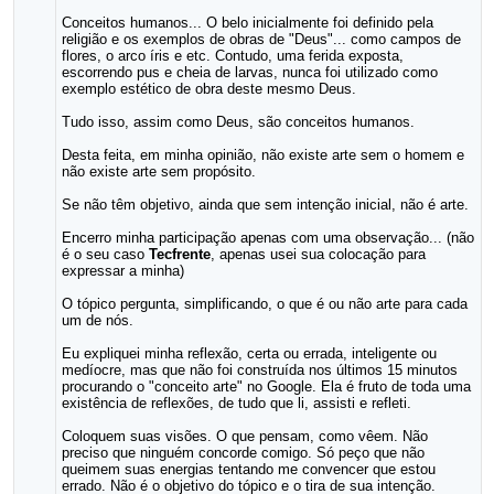
Conceitos humanos... O belo inicialmente foi definido pela
religião e os exemplos de obras de "Deus"... como campos de
flores, o arco íris e etc. Contudo, uma ferida exposta,
escorrendo pus e cheia de larvas, nunca foi utilizado como
exemplo estético de obra deste mesmo Deus.
Tudo isso, assim como Deus, são conceitos humanos.
Desta feita, em minha opinião, não existe arte sem o homem e
não existe arte sem propósito.
Se não têm objetivo, ainda que sem intenção inicial, não é arte.
Encerro minha participação apenas com uma observação... (não
é o seu caso
Tecfrente
, apenas usei sua colocação para
expressar a minha)
O tópico pergunta, simplificando, o que é ou não arte para cada
um de nós.
Eu expliquei minha reflexão, certa ou errada, inteligente ou
medíocre, mas que não foi construída nos últimos 15 minutos
procurando o "conceito arte" no Google. Ela é fruto de toda uma
existência de reflexões, de tudo que li, assisti e refleti.
Coloquem suas visões. O que pensam, como vêem. Não
preciso que ninguém concorde comigo. Só peço que não
queimem suas energias tentando me convencer que estou
errado. Não é o objetivo do tópico e o tira de sua intenção.