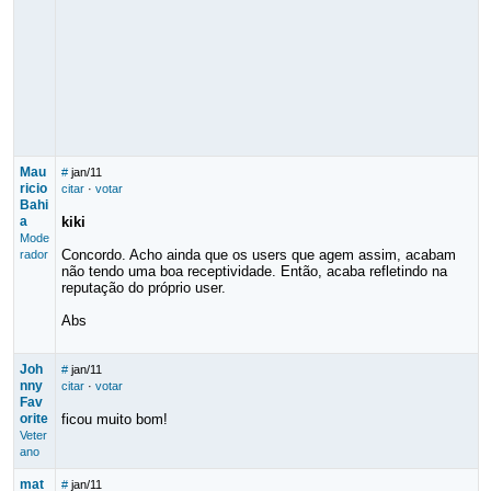
Mau
#
jan/11
ricio
citar
·
votar
Bahi
a
kiki
Mode
Concordo. Acho ainda que os users que agem assim, acabam
rador
não tendo uma boa receptividade. Então, acaba refletindo na
reputação do próprio user.
Abs
Joh
#
jan/11
nny
citar
·
votar
Fav
orite
ficou muito bom!
Veter
ano
mat
#
jan/11