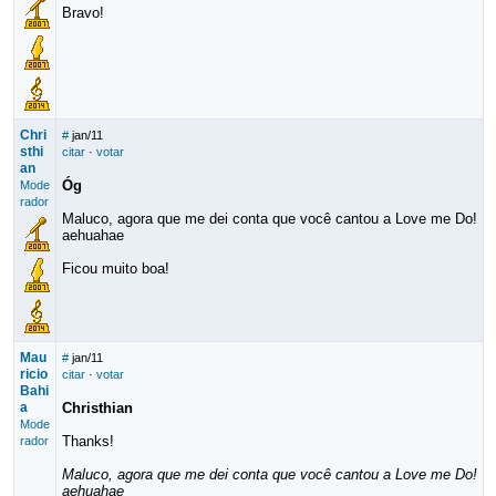
Bravo!
Chri
#
jan/11
sthi
citar
·
votar
an
Óg
Mode
rador
Maluco, agora que me dei conta que você cantou a Love me Do!
aehuahae
Ficou muito boa!
Mau
#
jan/11
ricio
citar
·
votar
Bahi
a
Christhian
Mode
Thanks!
rador
Maluco, agora que me dei conta que você cantou a Love me Do!
aehuahae