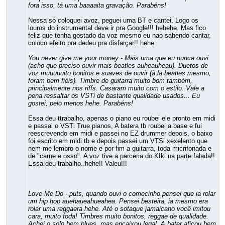
fora isso, tá uma baaaaita gravação. Parabéns!
Nessa só coloquei avoz, peguei uma BT e cantei. Logo os
louros do instrumental deve ir pra Google!!! hehehe. Mas fico
feliz que tenha gostado da voz mesmo eu nao sabendo cantar,
coloco efeito pra dedeu pra disfarçar!! hehe
You never give me your money - Mais uma que eu nunca ouvi
(acho que preciso ouvir mais beatles auheauheau). Duetos de
voz muuuuuito bonitos e suaves de ouvir (à la beatles mesmo,
foram bem fiéis). Timbre de guitarra muito bom também,
principalmente nos riffs. Casaram muito com o estilo. Vale a
pena ressaltar os VSTi de bastante qualidade usados... Eu
gostei, pelo menos hehe. Parabéns!
Essa deu ttrabalho, apenas o piano eu roubei ele pronto em midi
e passai o VSTi True pianos, A batera tb roubei a base e fui
reescrevendo em midi e passei no EZ drummer depois, o baixo
foi escrito em midi tb e depois passei um VTSi xexelento que
nem me lembro o nome e por fim a guitarra, toda micrifonada e
de "carne e osso". A voz tive a parceria do KIki na parte falada!!
Essa deu trabalho..hehe!! Valeu!!!
Love Me Do - puts, quando ouvi o comecinho pensei que ia rolar
um hip hop auehaueahueahea. Pensei besteira, ia mesmo era
rolar uma reggaera hehe. Até o sotaque jamaicano você imitou
cara, muito foda! Timbres muito bonitos, reggae de qualidade.
Achei o solo bem blues, mas encaixou legal. A bater aficou bem