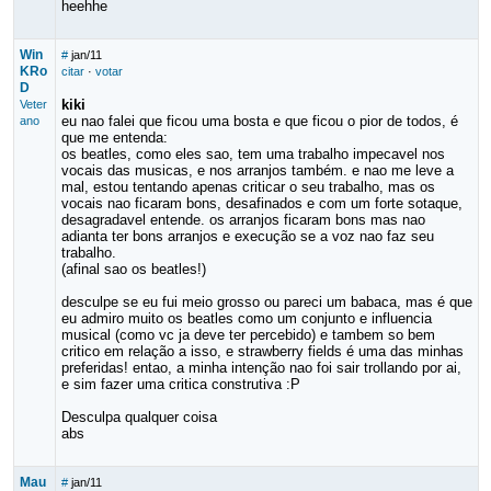
heehhe
Win
#
jan/11
KRo
citar
·
votar
D
kiki
Veter
eu nao falei que ficou uma bosta e que ficou o pior de todos, é
ano
que me entenda:
os beatles, como eles sao, tem uma trabalho impecavel nos
vocais das musicas, e nos arranjos também. e nao me leve a
mal, estou tentando apenas criticar o seu trabalho, mas os
vocais nao ficaram bons, desafinados e com um forte sotaque,
desagradavel entende. os arranjos ficaram bons mas nao
adianta ter bons arranjos e execução se a voz nao faz seu
trabalho.
(afinal sao os beatles!)
desculpe se eu fui meio grosso ou pareci um babaca, mas é que
eu admiro muito os beatles como um conjunto e influencia
musical (como vc ja deve ter percebido) e tambem so bem
critico em relação a isso, e strawberry fields é uma das minhas
preferidas! entao, a minha intenção nao foi sair trollando por ai,
e sim fazer uma critica construtiva :P
Desculpa qualquer coisa
abs
Mau
#
jan/11