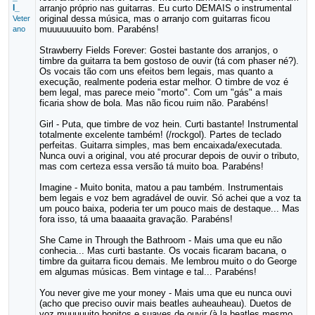
l_
arranjo próprio nas guitarras. Eu curto DEMAIS o instrumental
original dessa música, mas o arranjo com guitarras ficou
Veter
muuuuuuuito bom. Parabéns!
ano
Strawberry Fields Forever: Gostei bastante dos arranjos, o
timbre da guitarra ta bem gostoso de ouvir (tá com phaser né?).
Os vocais tão com uns efeitos bem legais, mas quanto a
execução, realmente poderia estar melhor. O timbre de voz é
bem legal, mas parece meio "morto". Com um "gás" a mais
ficaria show de bola. Mas não ficou ruim não. Parabéns!
Girl - Puta, que timbre de voz hein. Curti bastante! Instrumental
totalmente excelente também! (/rockgol). Partes de teclado
perfeitas. Guitarra simples, mas bem encaixada/executada.
Nunca ouvi a original, vou até procurar depois de ouvir o tributo,
mas com certeza essa versão tá muito boa. Parabéns!
Imagine - Muito bonita, matou a pau também. Instrumentais
bem legais e voz bem agradável de ouvir. Só achei que a voz ta
um pouco baixa, poderia ter um pouco mais de destaque... Mas
fora isso, tá uma baaaaita gravação. Parabéns!
She Came in Through the Bathroom - Mais uma que eu não
conhecia... Mas curti bastante. Os vocais ficaram bacana, o
timbre da guitarra ficou demais. Me lembrou muito o do George
em algumas músicas. Bem vintage e tal... Parabéns!
You never give me your money - Mais uma que eu nunca ouvi
(acho que preciso ouvir mais beatles auheauheau). Duetos de
voz muuuuuito bonitos e suaves de ouvir (à la beatles mesmo,