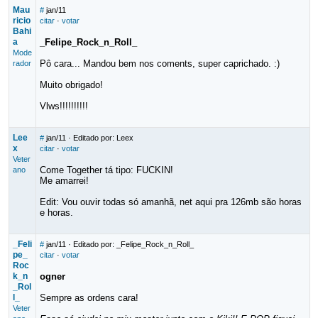
Mau
#
jan/11
ricio
citar
·
votar
Bahi
a
_Felipe_Rock_n_Roll_
Mode
Pô cara... Mandou bem nos coments, super caprichado. :)
rador
Muito obrigado!
Vlws!!!!!!!!!!
Lee
#
jan/11
· Editado por: Leex
x
citar
·
votar
Veter
Come Together tá tipo: FUCKIN!
ano
Me amarrei!
Edit: Vou ouvir todas só amanhã, net aqui pra 126mb são horas
e horas.
_Feli
#
jan/11
· Editado por: _Felipe_Rock_n_Roll_
pe_
citar
·
votar
Roc
k_n
ogner
_Rol
l_
Sempre as ordens cara!
Veter