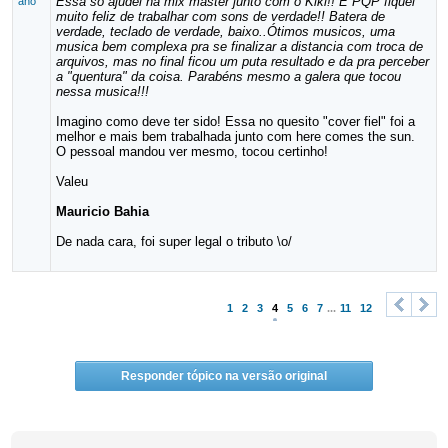
Essa só ajudei na mix master junto com o Kiki!! E PQP fiquei
ano
muito feliz de trabalhar com sons de verdade!! Batera de
verdade, teclado de verdade, baixo..Ótimos musicos, uma
musica bem complexa pra se finalizar a distancia com troca de
arquivos, mas no final ficou um puta resultado e da pra perceber
a "quentura" da coisa. Parabéns mesmo a galera que tocou
nessa musica!!!
Imagino como deve ter sido! Essa no quesito "cover fiel" foi a
melhor e mais bem trabalhada junto com here comes the sun.
O pessoal mandou ver mesmo, tocou certinho!
Valeu
Mauricio Bahia
De nada cara, foi super legal o tributo \o/
1
2
3
4
5
6
7
...
11
12
<
>
Responder tópico na versão original