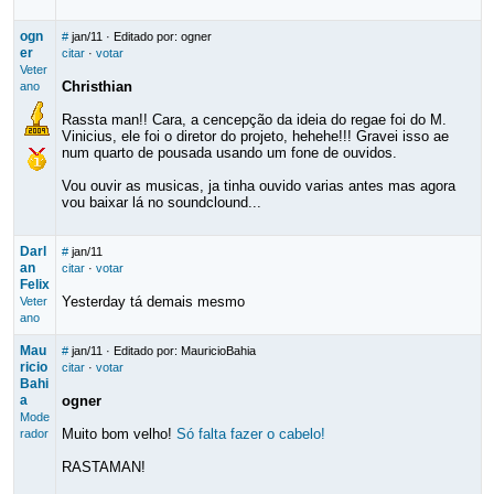
ogn
#
jan/11
· Editado por: ogner
er
citar
·
votar
Veter
Christhian
ano
Rassta man!! Cara, a cencepção da ideia do regae foi do M.
Vinicius, ele foi o diretor do projeto, hehehe!!! Gravei isso ae
num quarto de pousada usando um fone de ouvidos.
Vou ouvir as musicas, ja tinha ouvido varias antes mas agora
vou baixar lá no soundclound...
Darl
#
jan/11
an
citar
·
votar
Felix
Yesterday tá demais mesmo
Veter
ano
Mau
#
jan/11
· Editado por: MauricioBahia
ricio
citar
·
votar
Bahi
a
ogner
Mode
Muito bom velho!
Só falta fazer o cabelo!
rador
RASTAMAN!