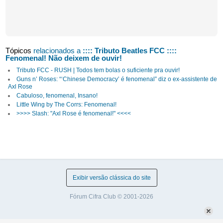
Tópicos
relacionados a
:::: Tributo Beatles FCC ::::
Fenomenal! Não deixem de ouvir!
Tributo FCC - RUSH | Todos tem bolas o suficiente pra ouvir!
Guns n’ Roses: “‘Chinese Democracy’ é fenomenal” diz o ex-assistente de
Axl Rose
Cabuloso, fenomenal, Insano!
Little Wing by The Corrs: Fenomenal!
>>>> Slash: "Axl Rose é fenomenal!" <<<<
Exibir versão clássica do site
Fórum Cifra Club © 2001-2026