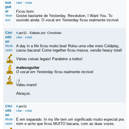
eus
citar
·
votar
guit
ar
Ficou bom.
Gostei bastante de Yesterday, Revolution, I Want You. To
Veter
ouvindo ainda. O vocal em Yesterday ficou realmente incrivel.
ano
Chri
#
jan/11
· Editado por: Christhian
sthi
citar
·
votar
an
A day in a life ficou muito boa! Rolou uma vibe meio Coldplay,
Mode
casou bacana! Come together ficou massa, versão heavy total!
rador
Várias coisas legais! Parabéns a todos!
mateusguitar
O vocal em Yesterday ficou realmente incrivel.
;-)
Valeu mano!
Abraços.
Chri
#
jan/11
sthi
citar
·
votar
an
E em separado: In my life tem um significado muito especial pra
Mode
mim e acho que ficou MUITO bacana, com as duas vozes.
rador