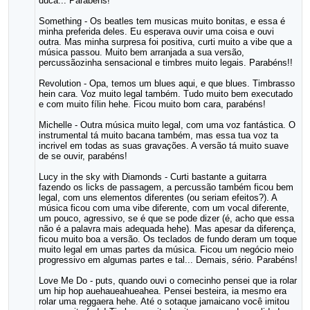
duca... Parabéns!
Something - Os beatles tem musicas muito bonitas, e essa é
minha preferida deles. Eu esperava ouvir uma coisa e ouvi
outra. Mas minha surpresa foi positiva, curti muito a vibe que a
música passou. Muito bem arranjada a sua versão,
percussãozinha sensacional e timbres muito legais. Parabéns!!
Revolution - Opa, temos um blues aqui, e que blues. Timbrasso
hein cara. Voz muito legal também. Tudo muito bem executado
e com muito fílin hehe. Ficou muito bom cara, parabéns!
Michelle - Outra música muito legal, com uma voz fantástica. O
instrumental tá muito bacana também, mas essa tua voz ta
incrivel em todas as suas gravações. A versão tá muito suave
de se ouvir, parabéns!
Lucy in the sky with Diamonds - Curti bastante a guitarra
fazendo os licks de passagem, a percussão também ficou bem
legal, com uns elementos diferentes (ou seriam efeitos?). A
música ficou com uma vibe diferente, com um vocal diferente,
um pouco, agressivo, se é que se pode dizer (é, acho que essa
não é a palavra mais adequada hehe). Mas apesar da diferença,
ficou muito boa a versão. Os teclados de fundo deram um toque
muito legal em umas partes da música. Ficou um negócio meio
progressivo em algumas partes e tal... Demais, sério. Parabéns!
Love Me Do - puts, quando ouvi o comecinho pensei que ia rolar
um hip hop auehaueahueahea. Pensei besteira, ia mesmo era
rolar uma reggaera hehe. Até o sotaque jamaicano você imitou