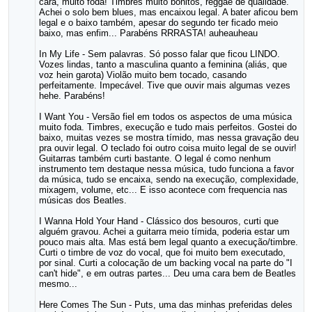
cara, muito foda! Timbres muito bonitos, reggae de qualidade.
Achei o solo bem blues, mas encaixou legal. A bater aficou bem
legal e o baixo também, apesar do segundo ter ficado meio
baixo, mas enfim... Parabéns RRRASTA! auheauheau
In My Life - Sem palavras. Só posso falar que ficou LINDO.
Vozes lindas, tanto a masculina quanto a feminina (aliás, que
voz hein garota) Violão muito bem tocado, casando
perfeitamente. Impecável. Tive que ouvir mais algumas vezes
hehe. Parabéns!
I Want You - Versão fiel em todos os aspectos de uma música
muito foda. Timbres, execução e tudo mais perfeitos. Gostei do
baixo, muitas vezes se mostra tímido, mas nessa gravação deu
pra ouvir legal. O teclado foi outro coisa muito legal de se ouvir!
Guitarras também curti bastante. O legal é como nenhum
instrumento tem destaque nessa música, tudo funciona a favor
da música, tudo se encaixa, sendo na execução, complexidade,
mixagem, volume, etc... E isso acontece com frequencia nas
músicas dos Beatles.
I Wanna Hold Your Hand - Clássico dos besouros, curti que
alguém gravou. Achei a guitarra meio tímida, poderia estar um
pouco mais alta. Mas está bem legal quanto a execução/timbre.
Curti o timbre de voz do vocal, que foi muito bem executado,
por sinal. Curti a colocação de um backing vocal na parte do "I
can't hide", e em outras partes... Deu uma cara bem de Beatles
mesmo...
Here Comes The Sun - Puts, uma das minhas preferidas deles