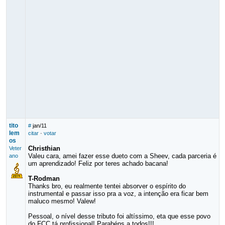
tito
#
jan/11
lem
citar
·
votar
os
Christhian
Veter
Valeu cara, amei fazer esse dueto com a Sheev, cada parceria é
ano
um aprendizado! Feliz por teres achado bacana!
T-Rodman
Thanks bro, eu realmente tentei absorver o espírito do
instrumental e passar isso pra a voz, a intenção era ficar bem
maluco mesmo! Valew!
Pessoal, o nível desse tributo foi altíssimo, eta que esse povo
do FCC tá profissional! Parabéns a todos!!!