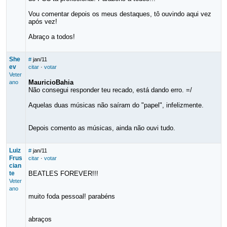
Vou comentar depois os meus destaques, tô ouvindo aqui vez
após vez!
Abraço a todos!
She
#
jan/11
ev
citar
·
votar
Veter
MauricioBahia
ano
Não consegui responder teu recado, está dando erro. =/
Aquelas duas músicas não saíram do "papel", infelizmente.
Depois comento as músicas, ainda não ouvi tudo.
Luiz
#
jan/11
Frus
citar
·
votar
cian
te
BEATLES FOREVER!!!
Veter
ano
muito foda pessoal! parabéns
abraços