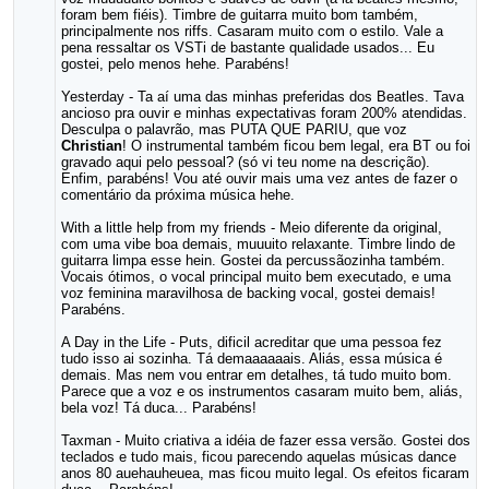
foram bem fiéis). Timbre de guitarra muito bom também,
principalmente nos riffs. Casaram muito com o estilo. Vale a
pena ressaltar os VSTi de bastante qualidade usados... Eu
gostei, pelo menos hehe. Parabéns!
Yesterday - Ta aí uma das minhas preferidas dos Beatles. Tava
ancioso pra ouvir e minhas expectativas foram 200% atendidas.
Desculpa o palavrão, mas PUTA QUE PARIU, que voz
Christian
! O instrumental também ficou bem legal, era BT ou foi
gravado aqui pelo pessoal? (só vi teu nome na descrição).
Enfim, parabéns! Vou até ouvir mais uma vez antes de fazer o
comentário da próxima música hehe.
With a little help from my friends - Meio diferente da original,
com uma vibe boa demais, muuuito relaxante. Timbre lindo de
guitarra limpa esse hein. Gostei da percussãozinha também.
Vocais ótimos, o vocal principal muito bem executado, e uma
voz feminina maravilhosa de backing vocal, gostei demais!
Parabéns.
A Day in the Life - Puts, dificil acreditar que uma pessoa fez
tudo isso ai sozinha. Tá demaaaaaais. Aliás, essa música é
demais. Mas nem vou entrar em detalhes, tá tudo muito bom.
Parece que a voz e os instrumentos casaram muito bem, aliás,
bela voz! Tá duca... Parabéns!
Taxman - Muito criativa a idéia de fazer essa versão. Gostei dos
teclados e tudo mais, ficou parecendo aquelas músicas dance
anos 80 auehauheuea, mas ficou muito legal. Os efeitos ficaram