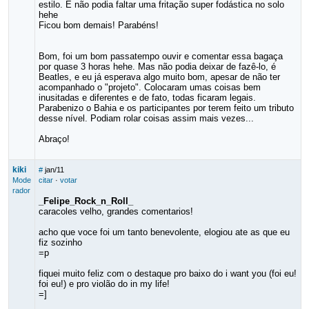
estilo. E não podia faltar uma fritação super fodástica no solo
hehe
Ficou bom demais! Parabéns!
Bom, foi um bom passatempo ouvir e comentar essa bagaça
por quase 3 horas hehe. Mas não podia deixar de fazê-lo, é
Beatles, e eu já esperava algo muito bom, apesar de não ter
acompanhado o "projeto". Colocaram umas coisas bem
inusitadas e diferentes e de fato, todas ficaram legais.
Parabenizo o Bahia e os participantes por terem feito um tributo
desse nível. Podiam rolar coisas assim mais vezes...
Abraço!
kiki
#
jan/11
Mode
citar
·
votar
rador
_Felipe_Rock_n_Roll_
caracoles velho, grandes comentarios!
acho que voce foi um tanto benevolente, elogiou ate as que eu
fiz sozinho
=p
fiquei muito feliz com o destaque pro baixo do i want you (foi eu!
foi eu!) e pro violão do in my life!
=]