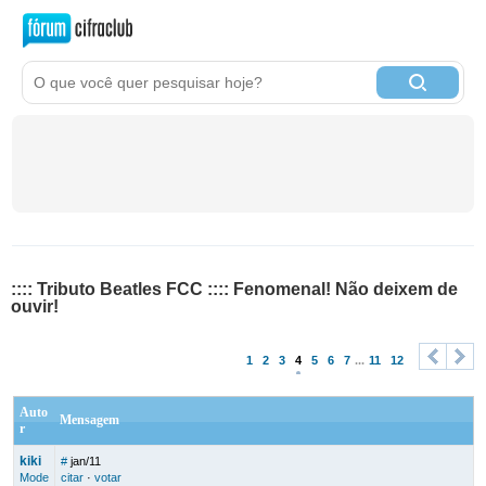
:::: Tributo Beatles FCC :::: Fenomenal! Não deixem de
ouvir!
1
2
3
4
5
6
7
...
11
12
<
>
Auto
Mensagem
r
kiki
#
jan/11
Mode
citar
·
votar