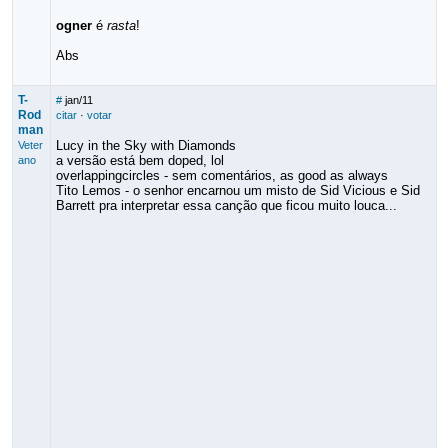
ogner
é
rasta
!
Abs
T-
#
jan/11
Rod
citar
·
votar
man
Lucy in the Sky with Diamonds
Veter
a versão está bem doped, lol
ano
overlappingcircles - sem comentários, as good as always
Tito Lemos - o senhor encarnou um misto de Sid Vicious e Sid
Barrett pra interpretar essa canção que ficou muito louca...