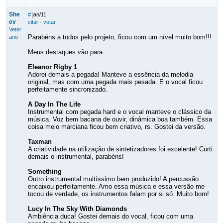
She
#
jan/11
ev
citar
·
votar
Veter
Parabéns a todos pelo projeto, ficou com um nível muito bom!!!
ano
Meus destaques vão para:
Eleanor Rigby 1
Adorei demais a pegada! Manteve a essência da melodia
original, mas com uma pegada mais pesada. E o vocal ficou
perfeitamente sincronizado.
A Day In The Life
Instrumental com pegada hard e o vocal manteve o clássico da
música. Voz bem bacana de ouvir, dinâmica boa também. Essa
coisa meio marciana ficou bem criativo, rs. Gostei da versão.
Taxman
A criatividade na utilização de sintetizadores foi excelente! Curti
demais o instrumental, parabéns!
Something
Outro instrumental muitíssimo bem produzido! A percussão
encaixou perfeitamente. Amo essa música e essa versão me
tocou de verdade, os instrumentos falam por si só. Muito bom!
Lucy In The Sky With Diamonds
Ambiência duca! Gostei demais do vocal, ficou com uma