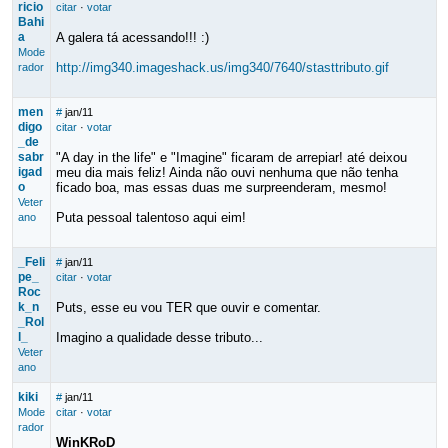
ricio
citar
·
votar
Bahi
a
A galera tá acessando!!! :)
Mode
http://img340.imageshack.us/img340/7640/stasttributo.gif
rador
men
#
jan/11
digo
citar
·
votar
_de
sabr
"A day in the life" e "Imagine" ficaram de arrepiar! até deixou
igad
meu dia mais feliz! Ainda não ouvi nenhuma que não tenha
o
ficado boa, mas essas duas me surpreenderam, mesmo!
Veter
Puta pessoal talentoso aqui eim!
ano
_Feli
#
jan/11
pe_
citar
·
votar
Roc
k_n
Puts, esse eu vou TER que ouvir e comentar.
_Rol
l_
Imagino a qualidade desse tributo...
Veter
ano
kiki
#
jan/11
Mode
citar
·
votar
rador
WinKRoD