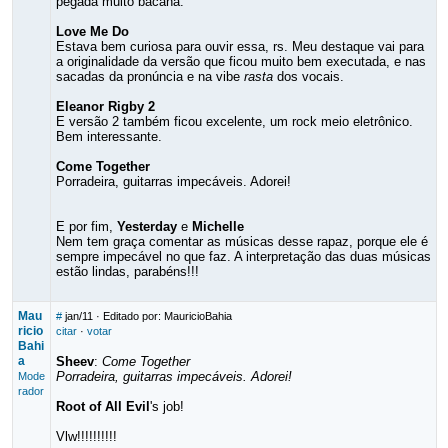
pegada muito bacana.
Love Me Do
Estava bem curiosa para ouvir essa, rs. Meu destaque vai para
a originalidade da versão que ficou muito bem executada, e nas
sacadas da pronúncia e na vibe
rasta
dos vocais.
Eleanor Rigby 2
E versão 2 também ficou excelente, um rock meio eletrônico.
Bem interessante.
Come Together
Porradeira, guitarras impecáveis. Adorei!
E por fim,
Yesterday
e
Michelle
Nem tem graça comentar as músicas desse rapaz, porque ele é
sempre impecável no que faz. A interpretação das duas músicas
estão lindas, parabéns!!!
Mau
#
jan/11
· Editado por: MauricioBahia
ricio
citar
·
votar
Bahi
a
Sheev
:
Come Together
Porradeira, guitarras impecáveis. Adorei!
Mode
rador
Root of All Evil
's job!
Vlw!!!!!!!!!!