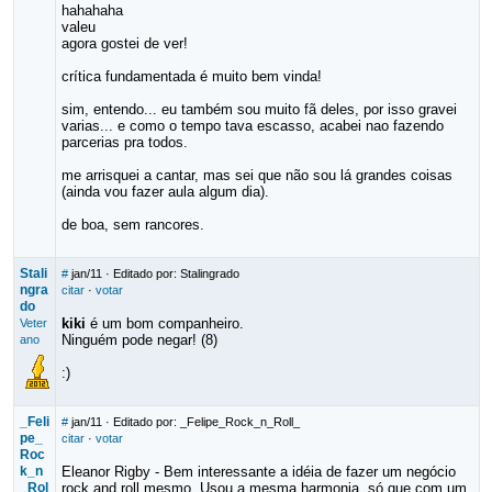
hahahaha
valeu
agora gostei de ver!
crítica fundamentada é muito bem vinda!
sim, entendo... eu também sou muito fã deles, por isso gravei
varias... e como o tempo tava escasso, acabei nao fazendo
parcerias pra todos.
me arrisquei a cantar, mas sei que não sou lá grandes coisas
(ainda vou fazer aula algum dia).
de boa, sem rancores.
Stali
#
jan/11
· Editado por: Stalingrado
ngra
citar
·
votar
do
kiki
é um bom companheiro.
Veter
Ninguém pode negar! (8)
ano
:)
_Feli
#
jan/11
· Editado por: _Felipe_Rock_n_Roll_
pe_
citar
·
votar
Roc
k_n
Eleanor Rigby - Bem interessante a idéia de fazer um negócio
_Rol
rock and roll mesmo. Usou a mesma harmonia, só que com um