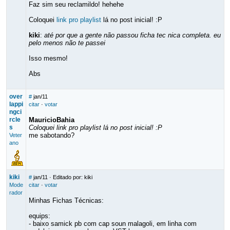
Faz sim seu reclamildo! hehehe
Coloquei
link pro playlist
lá no post inicial! :P
kiki
:
até por que a gente não passou ficha tec nica completa. eu
pelo menos não te passei
Isso mesmo!
Abs
over
#
jan/11
lappi
citar
·
votar
ngci
rcle
MauricioBahia
s
Coloquei link pro playlist lá no post inicial! :P
me sabotando?
Veter
ano
kiki
#
jan/11
· Editado por: kiki
Mode
citar
·
votar
rador
Minhas Fichas Técnicas:
equips:
- baixo samick pb com cap soun malagoli, em linha com