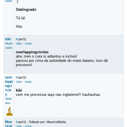
:)
rador
Stalingrado
Tá lá!
Abs
kiki
#
jan/11
Mode
citar
·
votar
rador
overlappingcircles
aloc meo o cara si adiantou e incluiu!
passou por cima da autoridade do mano baiano, isso dá
processo!
over
#
jan/11
lappi
citar
·
votar
ngci
rcle
kiki
s
vem me processar aqui nas inglaterra!!! hauhauhau
Veter
ano
Mau
#
jan/11
· Editado por: MauricioBahia
ricio
citar
·
votar