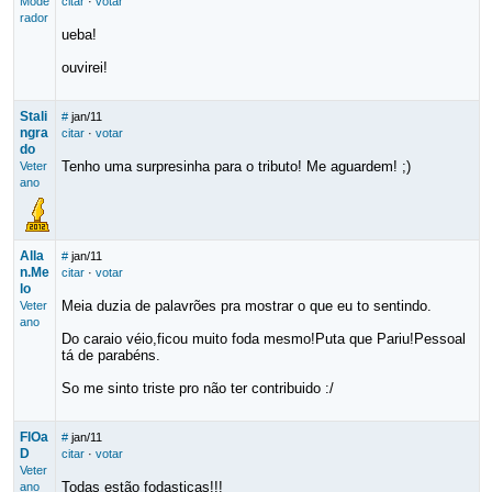
Mode
citar
·
votar
rador
ueba!
ouvirei!
Stali
#
jan/11
ngra
citar
·
votar
do
Tenho uma surpresinha para o tributo! Me aguardem! ;)
Veter
ano
Alla
#
jan/11
n.Me
citar
·
votar
lo
Meia duzia de palavrões pra mostrar o que eu to sentindo.
Veter
ano
Do caraio véio,ficou muito foda mesmo!Puta que Pariu!Pessoal
tá de parabéns.
So me sinto triste pro não ter contribuido :/
FlOa
#
jan/11
D
citar
·
votar
Veter
Todas estão fodasticas!!!
ano