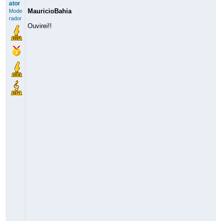
ator
MauricioBahia
Mode
rador
Ouvirei!!