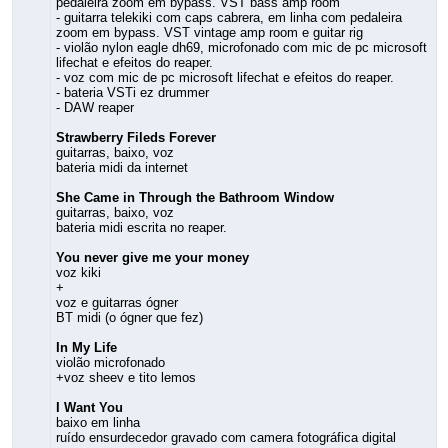
pedaleira zoom em bypass. VST bass amp room
- guitarra telekiki com caps cabrera, em linha com pedaleira
zoom em bypass. VST vintage amp room e guitar rig
- violão nylon eagle dh69, microfonado com mic de pc microsoft
lifechat e efeitos do reaper.
- voz com mic de pc microsoft lifechat e efeitos do reaper.
- bateria VSTi ez drummer
- DAW reaper
Strawberry Fileds Forever
guitarras, baixo, voz
bateria midi da internet
She Came in Through the Bathroom Window
guitarras, baixo, voz
bateria midi escrita no reaper.
You never give me your money
voz kiki
+
voz e guitarras ógner
BT midi (o ógner que fez)
In My Life
violão microfonado
+voz sheev e tito lemos
I Want You
baixo em linha
ruído ensurdecedor gravado com camera fotográfica digital