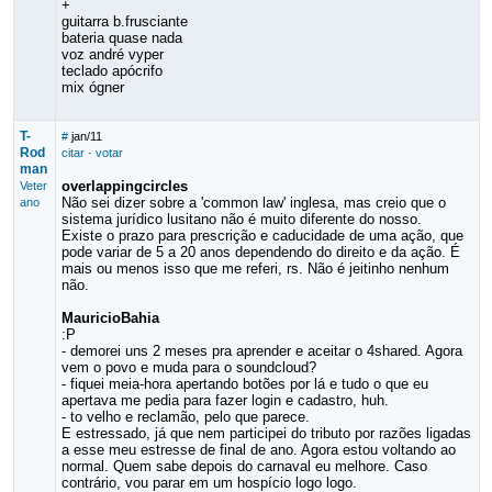
+
guitarra b.frusciante
bateria quase nada
voz andré vyper
teclado apócrifo
mix ógner
T-
#
jan/11
Rod
citar
·
votar
man
overlappingcircles
Veter
Não sei dizer sobre a 'common law' inglesa, mas creio que o
ano
sistema jurídico lusitano não é muito diferente do nosso.
Existe o prazo para prescrição e caducidade de uma ação, que
pode variar de 5 a 20 anos dependendo do direito e da ação. É
mais ou menos isso que me referi, rs. Não é jeitinho nenhum
não.
MauricioBahia
:P
- demorei uns 2 meses pra aprender e aceitar o 4shared. Agora
vem o povo e muda para o soundcloud?
- fiquei meia-hora apertando botões por lá e tudo o que eu
apertava me pedia para fazer login e cadastro, huh.
- to velho e reclamão, pelo que parece.
E estressado, já que nem participei do tributo por razões ligadas
a esse meu estresse de final de ano. Agora estou voltando ao
normal. Quem sabe depois do carnaval eu melhore. Caso
contrário, vou parar em um hospício logo logo.