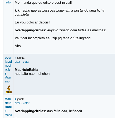
Me manda que eu edito o post inicial!
rador
kiki
:
acho que as pessoas poderiam ir postando uma ficha
completa
Eu vou colocar depois!
overlappingcircles
:
arquivo zipado com todas as musicas:
Vai ficar incompleto seu zip pq falta o Stalingrado!
Abs
over
#
jan/11
lappi
citar
·
votar
ngci
rcle
MauricioBahia
s
nao falta nao, heheheh
Veter
ano
Mau
#
jan/11
ricio
citar
·
votar
Bahi
a
overlappingcircles
:
nao falta nao, heheheh
Mode