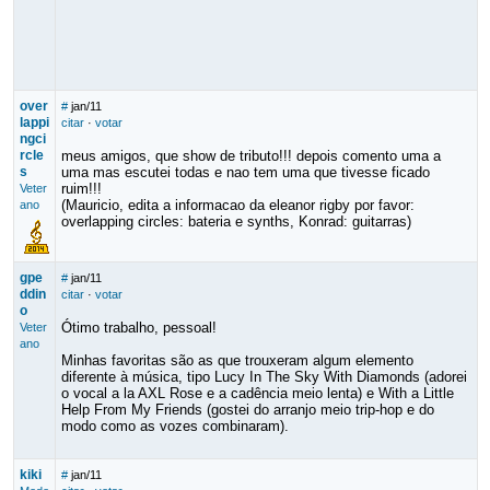
over
#
jan/11
lappi
citar
·
votar
ngci
rcle
meus amigos, que show de tributo!!! depois comento uma a
s
uma mas escutei todas e nao tem uma que tivesse ficado
ruim!!!
Veter
(Mauricio, edita a informacao da eleanor rigby por favor:
ano
overlapping circles: bateria e synths, Konrad: guitarras)
gpe
#
jan/11
ddin
citar
·
votar
o
Ótimo trabalho, pessoal!
Veter
ano
Minhas favoritas são as que trouxeram algum elemento
diferente à música, tipo Lucy In The Sky With Diamonds (adorei
o vocal a la AXL Rose e a cadência meio lenta) e With a Little
Help From My Friends (gostei do arranjo meio trip-hop e do
modo como as vozes combinaram).
kiki
#
jan/11