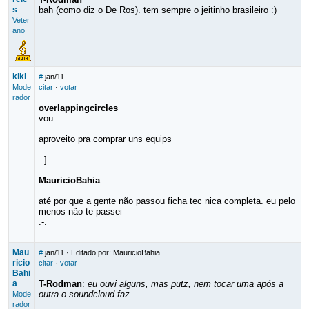
s
bah (como diz o De Ros). tem sempre o jeitinho brasileiro :)
Veter
ano
kiki
#
jan/11
Mode
citar
·
votar
rador
overlappingcircles
vou
aproveito pra comprar uns equips
=]
MauricioBahia
até por que a gente não passou ficha tec nica completa. eu pelo
menos não te passei
.-.
Mau
#
jan/11
· Editado por: MauricioBahia
ricio
citar
·
votar
Bahi
a
T-Rodman
:
eu ouvi alguns, mas putz, nem tocar uma após a
outra o soundcloud faz...
Mode
rador