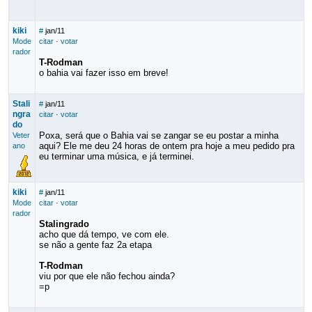
kiki
#
jan/11
Mode
citar
·
votar
rador
T-Rodman
o bahia vai fazer isso em breve!
Stali
#
jan/11
ngra
citar
·
votar
do
Poxa, será que o Bahia vai se zangar se eu postar a minha
Veter
aqui? Ele me deu 24 horas de ontem pra hoje a meu pedido pra
ano
eu terminar uma música, e já terminei.
kiki
#
jan/11
Mode
citar
·
votar
rador
Stalingrado
acho que dá tempo, ve com ele.
se não a gente faz 2a etapa
T-Rodman
viu por que ele não fechou ainda?
=p