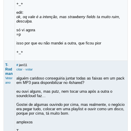
+_+
edit:
ok, oq vale é a intenção, mas strawberry fields ta muito ruim,
desculpa.
só vi agora
=p
isso por que eu não mandei a outra, que ficou pior
+_+
T-
#
jan/11
Rod
citar
·
votar
man
alguém caridoso conseguiria juntar todas as faixas em um pack
Veter
em MP3 para disponibilizar no 4shared?
ano
eu ouvi alguns, mas putz, nem tocar uma após a outra o
soundcloud faz...
Gostei de algumas ouvindo por cima, mas realmente, o negócio
era pegar tudo, colocar em uma playlist e ouvir como um disco,
porque por cima, tá muito bom.
amplexos
T.