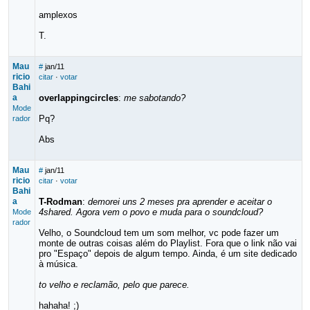
amplexos
T.
Mau
#
jan/11
ricio
citar
·
votar
Bahi
a
overlappingcircles
:
me sabotando?
Mode
Pq?
rador
Abs
Mau
#
jan/11
ricio
citar
·
votar
Bahi
a
T-Rodman
:
demorei uns 2 meses pra aprender e aceitar o
4shared. Agora vem o povo e muda para o soundcloud?
Mode
rador
Velho, o Soundcloud tem um som melhor, vc pode fazer um
monte de outras coisas além do Playlist. Fora que o link não vai
pro "Espaço" depois de algum tempo. Ainda, é um site dedicado
à música.
to velho e reclamão, pelo que parece.
hahaha! ;)