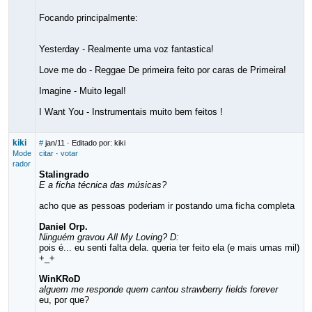
Focando principalmente:
Yesterday - Realmente uma voz fantastica!
Love me do - Reggae De primeira feito por caras de Primeira!
Imagine - Muito legal!
I Want You - Instrumentais muito bem feitos !
kiki
#
jan/11
· Editado por: kiki
Mode
citar
·
votar
rador
Stalingrado
E a ficha técnica das músicas?
acho que as pessoas poderiam ir postando uma ficha completa
Daniel Orp.
Ninguém gravou All My Loving? D:
pois é... eu senti falta dela. queria ter feito ela (e mais umas mil)
+_+
WinKRoD
alguem me responde quem cantou strawberry fields forever
eu, por que?