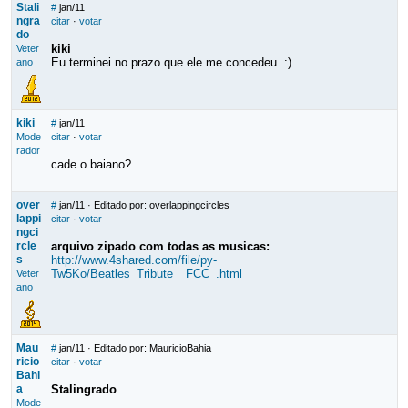
Stali
#
jan/11
ngra
citar
·
votar
do
kiki
Veter
Eu terminei no prazo que ele me concedeu. :)
ano
kiki
#
jan/11
Mode
citar
·
votar
rador
cade o baiano?
over
#
jan/11
· Editado por: overlappingcircles
lappi
citar
·
votar
ngci
rcle
arquivo zipado com todas as musicas:
s
http://www.4shared.com/file/py-
Tw5Ko/Beatles_Tribute__FCC_.html
Veter
ano
Mau
#
jan/11
· Editado por: MauricioBahia
ricio
citar
·
votar
Bahi
a
Stalingrado
Mode