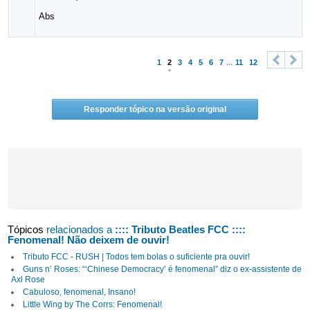
Abs
1
2
3
4
5
6
7
...
11
12
<
>
Responder tópico na versão original
Tópicos
relacionados a
:::: Tributo Beatles FCC ::::
Fenomenal! Não deixem de ouvir!
Tributo FCC - RUSH | Todos tem bolas o suficiente pra ouvir!
Guns n’ Roses: “‘Chinese Democracy’ é fenomenal” diz o ex-assistente de
Axl Rose
Cabuloso, fenomenal, Insano!
Little Wing by The Corrs: Fenomenal!