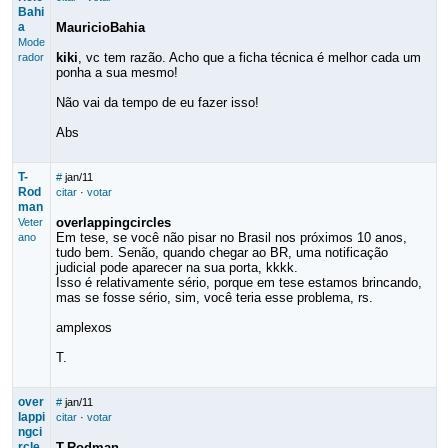
Bahi
a
MauricioBahia
Mode
kiki
, vc tem razão. Acho que a ficha técnica é melhor cada um
rador
ponha a sua mesmo!
Não vai da tempo de eu fazer isso!
Abs
T-
#
jan/11
Rod
citar
·
votar
man
overlappingcircles
Veter
Em tese, se você não pisar no Brasil nos próximos 10 anos,
ano
tudo bem. Senão, quando chegar ao BR, uma notificação
judicial pode aparecer na sua porta, kkkk.
Isso é relativamente sério, porque em tese estamos brincando,
mas se fosse sério, sim, você teria esse problema, rs.
amplexos
T.
over
#
jan/11
lappi
citar
·
votar
ngci
rcle
T-Rodman