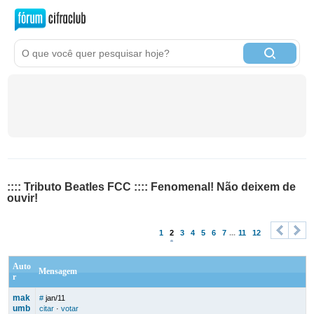
:::: Tributo Beatles FCC :::: Fenomenal! Não deixem de
ouvir!
1
2
3
4
5
6
7
...
11
12
<
>
Auto
Mensagem
r
mak
#
jan/11
umb
citar
·
votar