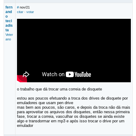
fern
#
nov/21
and
citar
·
votar
o
tecl
adis
ta
Veter
ano
o trabalho que dá trocar uma correia de disquete
estou aos poucos efetuando a troca dos drives de disquete por
emuladores que usam pen drive
mas bem aos poucos, são caros, e depois da troca não dá mais
para aproveitar os arquivos dos disquetes, então nessa primeira
fase, trocar a correia, vasculhar os disquetes se ainda existe
algo e transdormar em mp3 e após isso trocar o drive por um
emulador