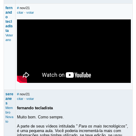
fern
#
nov/21
and
citar
·
votar
o
tecl
adis
ta
Veter
ano
sere
#
nov/21
ane
citar
·
votar
s
fernando tecladista
Mem
bro
Muito bom. Como sempre.
Nova
to
A parte de seus vídeos intitulada
" Para os mais tecnológicos"
,
é uma pequena aula. Você poderia incrementá-la mais com
informações sobre timbre utilizado, se teve edição, se usou