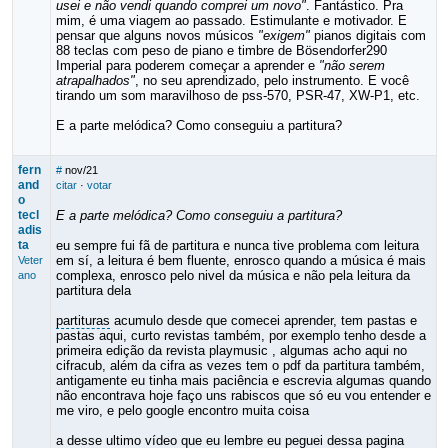
usei e não vendi quando comprei um novo"
. Fantástico. Pra
mim, é uma viagem ao passado. Estimulante e motivador. E
pensar que alguns novos músicos
"exigem"
pianos digitais com
88 teclas com peso de piano e timbre de Bösendorfer290
Imperial para poderem começar a aprender e
"não serem
atrapalhados"
, no seu aprendizado, pelo instrumento. E você
tirando um som maravilhoso de pss-570, PSR-47, XW-P1, etc.
E a parte melódica? Como conseguiu a partitura?
fern
#
nov/21
and
citar
·
votar
o
tecl
E a parte melódica? Como conseguiu a partitura?
adis
ta
eu sempre fui fã de partitura e nunca tive problema com leitura
em sí, a leitura é bem fluente, enrosco quando a música é mais
Veter
complexa, enrosco pelo nivel da música e não pela leitura da
ano
partitura dela
partituras
acumulo desde que comecei aprender, tem pastas e
pastas aqui, curto revistas também, por exemplo tenho desde a
primeira edição da revista playmusic , algumas acho aqui no
cifracub, além da cifra as vezes tem o pdf da partitura também,
antigamente eu tinha mais paciência e escrevia algumas quando
não encontrava hoje faço uns rabiscos que só eu vou entender e
me viro, e pelo google encontro muita coisa
a desse ultimo vídeo que eu lembre eu peguei dessa pagina