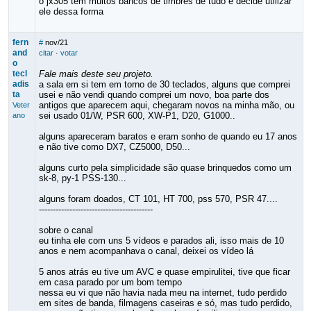
o jx305 tem muitos bancos de timbres de tudo e decide utilizar
ele dessa forma
fern
#
nov/21
and
citar
·
votar
o
tecl
Fale mais deste seu projeto.
adis
a sala em si tem em torno de 30 teclados, alguns que comprei
ta
usei e não vendi quando comprei um novo, boa parte dos
antigos que aparecem aqui, chegaram novos na minha mão, ou
Veter
sei usado 01/W, PSR 600, XW-P1, D20, G1000..
ano
alguns apareceram baratos e eram sonho de quando eu 17 anos
e não tive como DX7, CZ5000, D50...
alguns curto pela simplicidade são quase brinquedos como um
sk-8, py-1 PSS-130...
alguns foram doados, CT 101, HT 700, pss 570, PSR 47....
-----------------------------------------
sobre o canal
eu tinha ele com uns 5 vídeos e parados ali, isso mais de 10
anos e nem acompanhava o canal, deixei os vídeo lá
5 anos atrás eu tive um AVC e quase empirulitei, tive que ficar
em casa parado por um bom tempo
nessa eu vi que não havia nada meu na internet, tudo perdido
em sites de banda, filmagens caseiras e só, mas tudo perdido,