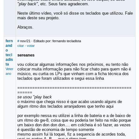
"play back"
, etc. Seus fans agradecem.
Neste último vídeo, você só disse os teclados que utilizou. Fale
mais deste seu projeto.
Abraços.
fern
#
nov/21
· Editado por: fernando tecladista
and
citar
·
votar
o
tecl
sereanes
adis
ta
vou colocar algumas informações nos próximos, eu tento não
colocar muita informação para não ficar chato para quem não é
Veter
músico, eu curtia os LPs que vinham com a ficha técnica dos
ano
teclados que foram utilizados e segui essa linha
==============================================
======
se usou "play back
o máximo que chega nisso é que acabo usando alguns de
algum ritmo dos teclados arranjadores que tenho aqui
por exemplo nessa eu utilizei a linha de bateria e a de baixo de
um ritmo do gw-8, coisa que eu poderia ter feito na mão porque
um baixo don don don don.... em colcheia é só fazer, as vezes
é questão de economia de tempo somente
mesmo assim fui lá toquei, fiz a sequencia de acordes toda,
usei as partes A, B ... que o ritmo tem