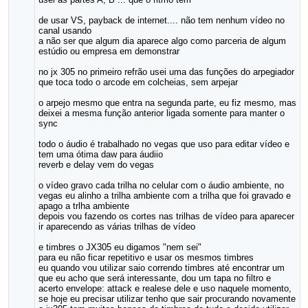
de usar VS, payback de internet.... não tem nenhum vídeo no
canal usando
a não ser que algum dia aparece algo como parceria de algum
estúdio ou empresa em demonstrar
no jx 305 no primeiro refrão usei uma das funções do arpegiador
que toca todo o arcode em colcheias, sem arpejar
o arpejo mesmo que entra na segunda parte, eu fiz mesmo, mas
deixei a mesma função anterior ligada somente para manter o
sync
todo o áudio é trabalhado no vegas que uso para editar vídeo e
tem uma ótima daw para áudiio
reverb e delay vem do vegas
o vídeo gravo cada trilha no celular com o áudio ambiente, no
vegas eu alinho a trilha ambiente com a trilha que foi gravado e
apago a trlha ambiente
depois vou fazendo os cortes nas trilhas de vídeo para aparecer
ir aparecendo as várias trilhas de vídeo
e timbres o JX305 eu digamos "nem sei"
para eu não ficar repetitivo e usar os mesmos timbres
eu quando vou utilizar saio correndo timbres até encontrar um
que eu acho que será interessante, dou um tapa no filtro e
acerto envelope: attack e realese dele e uso naquele momento,
se hoje eu precisar utilizar tenho que sair procurando novamente