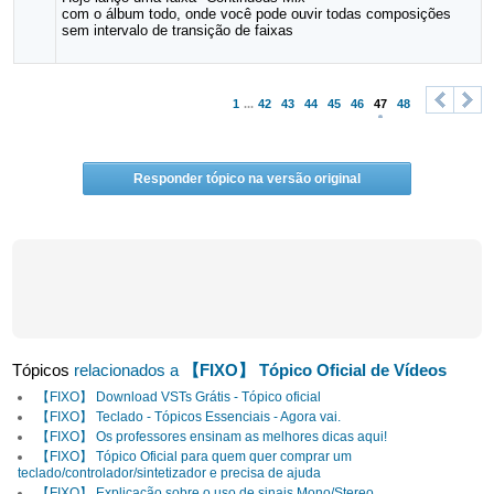
com o álbum todo, onde você pode ouvir todas composições
sem intervalo de transição de faixas
1
...
42
43
44
45
46
47
48
<
>
Responder tópico na versão original
Tópicos
relacionados a
【FIXO】 Tópico Oficial de Vídeos
【FIXO】 Download VSTs Grátis - Tópico oficial
【FIXO】 Teclado - Tópicos Essenciais - Agora vai.
【FIXO】 Os professores ensinam as melhores dicas aqui!
【FIXO】 Tópico Oficial para quem quer comprar um
teclado/controlador/sintetizador e precisa de ajuda
【FIXO】 Explicação sobre o uso de sinais Mono/Stereo,