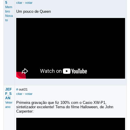
5
citar
·
votar
Mem
Um pouco de Queen
bro
Nova
to
JEF
#
out/21
F_S
citar
·
votar
AN
Primeira gravação que fiz 100% com o Casio XW-P1,
Veter
sintetizador excelente! Tema do filme Halloween, de John
ano
Carpenter: