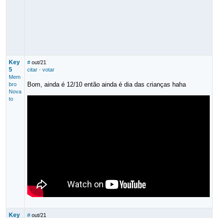
Key
#
out/21
5
citar
·
votar
Mem
Bom, ainda é 12/10 então ainda é dia das crianças haha
bro
Nova
to
Key
#
out/21