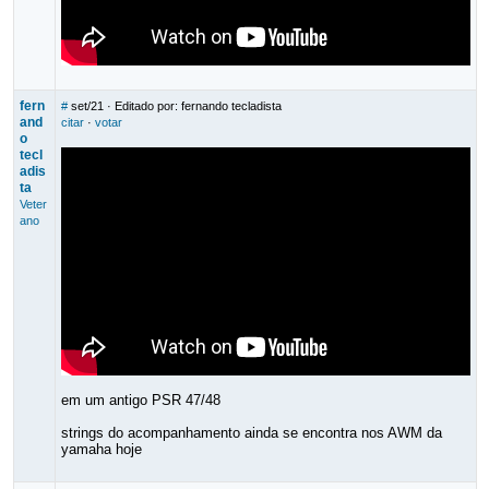
fern
#
set/21
· Editado por: fernando tecladista
and
citar
·
votar
o
tecl
adis
ta
Veter
ano
em um antigo PSR 47/48
strings do acompanhamento ainda se encontra nos AWM da
yamaha hoje