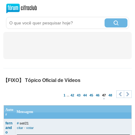
【FIXO】 Tópico Oficial de Vídeos
1
...
42
43
44
45
46
47
48
<
>
Auto
Mensagem
r
fern
#
set/21
and
citar
·
votar
o