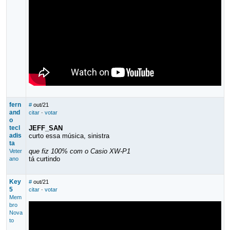
fern
#
out/21
and
citar
·
votar
o
tecl
JEFF_SAN
adis
curto essa música, sinistra
ta
que fiz 100% com o Casio XW-P1
Veter
tá curtindo
ano
Key
#
out/21
5
citar
·
votar
Mem
bro
Nova
to