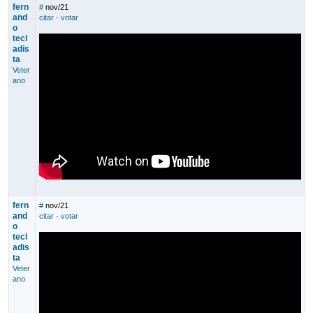
fern
#
nov/21
and
citar
·
votar
o
tecl
adis
ta
Veter
ano
fern
#
nov/21
and
citar
·
votar
o
tecl
adis
ta
Veter
ano