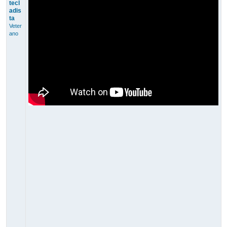
tecl
adis
ta
Veter
ano