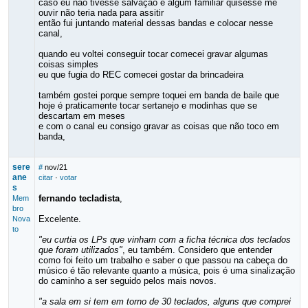
caso eu não tivesse salvação e algum familiar quisesse me
ouvir não teria nada para assitir
então fui juntando material dessas bandas e colocar nesse
canal,
quando eu voltei conseguir tocar comecei gravar algumas
coisas simples
eu que fugia do REC comecei gostar da brincadeira
também gostei porque sempre toquei em banda de baile que
hoje é praticamente tocar sertanejo e modinhas que se
descartam em meses
e com o canal eu consigo gravar as coisas que não toco em
banda,
sere
#
nov/21
ane
citar
·
votar
s
fernando tecladista
,
Mem
bro
Excelente.
Nova
to
"eu curtia os LPs que vinham com a ficha técnica dos teclados
que foram utilizados"
, eu também. Considero que entender
como foi feito um trabalho e saber o que passou na cabeça do
músico é tão relevante quanto a música, pois é uma sinalização
do caminho a ser seguido pelos mais novos.
"a sala em si tem em torno de 30 teclados, alguns que comprei