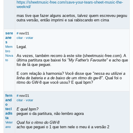
https://sheetmusic-free.com/save-your-tears-sheet-music-the-
weeknd/
mas tive que fazer alguns acertos, talvez quem escreveu pegou
outra versão, então imprimi e sai rabiscando em cima
sere
#
nov/21
ane
citar
·
votar
s
Legal.
Mem
bro
As vezes, também recorro à este site (sheetmusic-free.com). A
Nova
última partitura que baixei foi
"My Father's Favourite"
e acho que
to
foi de lá que peguei.
E com relação à harmonia? Você disse que
"nessa eu utilizei a
linha de bateria e a de baixo de um ritmo do gw-8"
. Qual foi o
ritmo do GW-8 que você usou? E qual bpm?
fern
#
nov/21
and
citar
·
votar
o
tecl
E qual bpm?
adis
peguei o da partitura, não lembro agora
ta
Qual foi o ritmo do GW-8
Veter
acho que peguei o 1 que tem nele o meu é a versão 2
ano