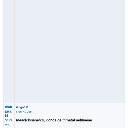
ivan.
#
ago/08
picc
citar
·
votar
hi
meadicionemvcs, donos de trimetal aehuaeae
Veter
ano