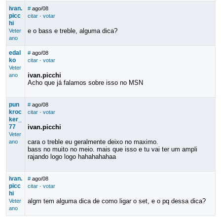
ivan.
#
ago/08
picc
citar
·
votar
hi
e o bass e treble, alguma dica?
Veter
ano
edal
#
ago/08
ko
citar
·
votar
Veter
ivan.picchi
ano
Acho que já falamos sobre isso no MSN
pun
#
ago/08
kroc
citar
·
votar
ker_
77
ivan.picchi
Veter
cara o treble eu geralmente deixo no maximo.
ano
bass no muito no meio. mais que isso e tu vai ter um ampli
rajando logo logo hahahahahaa
ivan.
#
ago/08
picc
citar
·
votar
hi
algm tem alguma dica de como ligar o set, e o pq dessa dica?
Veter
ano