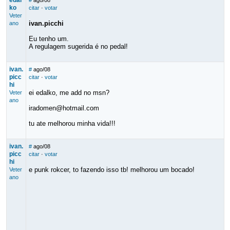
edal
#
ago/08
ko
citar
·
votar
Veter
ivan.picchi
ano
Eu tenho um.
A regulagem sugerida é no pedal!
ivan.
#
ago/08
picc
citar
·
votar
hi
ei edalko, me add no msn?
Veter
ano
iradomen@hotmail.com
tu ate melhorou minha vida!!!
ivan.
#
ago/08
picc
citar
·
votar
hi
e punk rokcer, to fazendo isso tb! melhorou um bocado!
Veter
ano