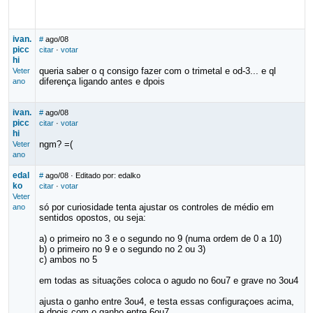
ivan.
#
ago/08
picc
citar
·
votar
hi
queria saber o q consigo fazer com o trimetal e od-3... e ql
Veter
diferença ligando antes e dpois
ano
ivan.
#
ago/08
picc
citar
·
votar
hi
ngm? =(
Veter
ano
edal
#
ago/08
· Editado por: edalko
ko
citar
·
votar
Veter
só por curiosidade tenta ajustar os controles de médio em
ano
sentidos opostos, ou seja:
a) o primeiro no 3 e o segundo no 9 (numa ordem de 0 a 10)
b) o primeiro no 9 e o segundo no 2 ou 3)
c) ambos no 5
em todas as situações coloca o agudo no 6ou7 e grave no 3ou4
ajusta o ganho entre 3ou4, e testa essas configuraçoes acima,
e dpois com o ganho entre 6ou7