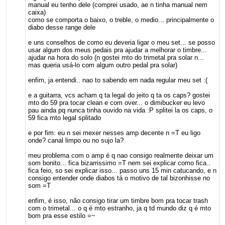
manual eu tenho dele (comprei usado, ae n tinha manual nem
caixa)
como se comporta o baixo, o treble, o medio... principalmente o
diabo desse range dele
e uns conselhos de como eu deveria ligar o meu set... se posso
usar algum dos meus pedais pra ajudar a melhorar o timbre...
ajudar na hora do solo (n gostei mto do trimetal pra solar n...
mas queria usá-lo com algum outro pedal pra solar)
enfim, ja entendi.. nao to sabendo em nada regular meu set :(
e a guitarra, vcs acham q ta legal do jeito q ta os caps? gostei
mto do 59 pra tocar clean e com over... o dimibucker eu levo
pau ainda pq nunca tinha ouvido na vida :P splitei la os caps, o
59 fica mto legal splitado
e por fim: eu n sei mexer nesses amp decente n =T eu ligo
onde? canal limpo ou no sujo la?
meu problema com o amp é q nao consigo realmente deixar um
som bonito... fica bizarrissimo =T nem sei explicar como fica..
fica feio, so sei explicar isso... passo uns 15 min catucando, e n
consigo entender onde diabos tá o motivo de tal bizonhisse no
som =T
enfim, é isso, não consigo tirar um timbre bom pra tocar trash
com o trimetal... o q é mto estranho, ja q td mundo diz q é mto
bom pra esse estilo =~