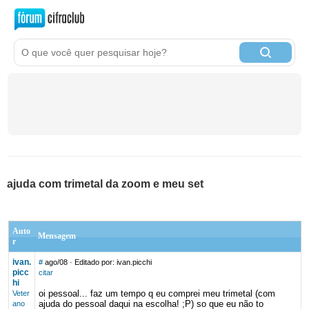
ajuda com trimetal da zoom e meu set
Auto
Mensagem
r
ivan.
#
ago/08
· Editado por: ivan.picchi
picc
citar
hi
oi pessoal... faz um tempo q eu comprei meu trimetal (com
Veter
ajuda do pessoal daqui na escolha! ;P) so que eu não to
ano