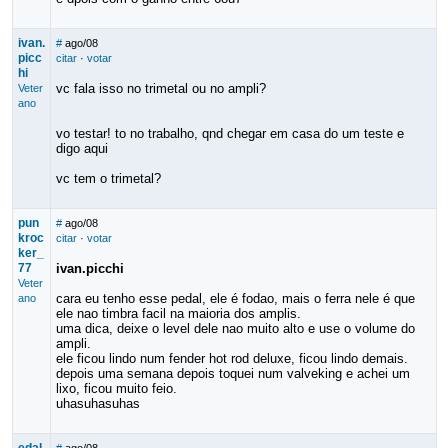
ivan.
#
ago/08
picc
citar
·
votar
hi
vc fala isso no trimetal ou no ampli?
Veter
ano
vo testar! to no trabalho, qnd chegar em casa do um teste e
digo aqui
vc tem o trimetal?
pun
#
ago/08
kroc
citar
·
votar
ker_
77
ivan.picchi
Veter
cara eu tenho esse pedal, ele é fodao, mais o ferra nele é que
ano
ele nao timbra facil na maioria dos amplis.
uma dica, deixe o level dele nao muito alto e use o volume do
ampli.
ele ficou lindo num fender hot rod deluxe, ficou lindo demais.
depois uma semana depois toquei num valveking e achei um
lixo, ficou muito feio.
uhasuhasuhas