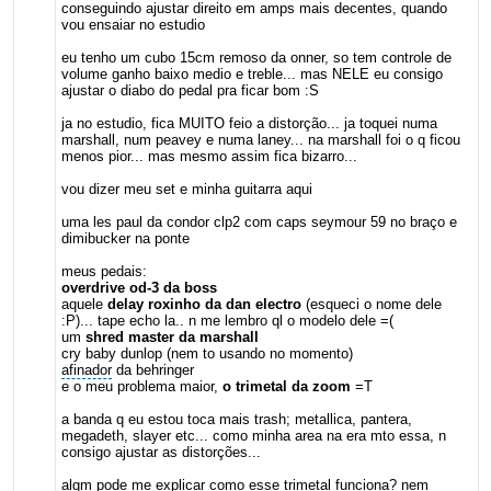
conseguindo ajustar direito em amps mais decentes, quando
vou ensaiar no estudio
eu tenho um cubo 15cm remoso da onner, so tem controle de
volume ganho baixo medio e treble... mas NELE eu consigo
ajustar o diabo do pedal pra ficar bom :S
ja no estudio, fica MUITO feio a distorção... ja toquei numa
marshall, num peavey e numa laney... na marshall foi o q ficou
menos pior... mas mesmo assim fica bizarro...
vou dizer meu set e minha guitarra aqui
uma les paul da condor clp2 com caps seymour 59 no braço e
dimibucker na ponte
meus pedais:
overdrive od-3 da boss
aquele
delay roxinho da dan electro
(esqueci o nome dele
:P)... tape echo la.. n me lembro ql o modelo dele =(
um
shred master da marshall
cry baby dunlop (nem to usando no momento)
afinador
da behringer
e o meu problema maior,
o trimetal da zoom
=T
a banda q eu estou toca mais trash; metallica, pantera,
megadeth, slayer etc... como minha area na era mto essa, n
consigo ajustar as distorções...
algm pode me explicar como esse trimetal funciona? nem