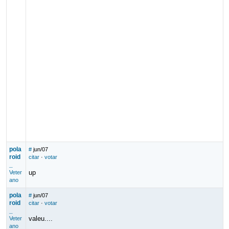
pola
#
jun/07
roid
citar
·
votar
_
up
Veter
ano
pola
#
jun/07
roid
citar
·
votar
_
valeu....
Veter
ano