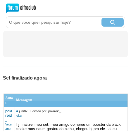
Set finalizado agora
Auto
Mensagem
r
pola
#
jun/07
· Editado por: polaroid_
roid
citar
_
hj finalizei meu set, meu amigo comprou um booster da black
Veter
snake mas naum gostou do bichu, chegou hj pra ele...ai eu
ano