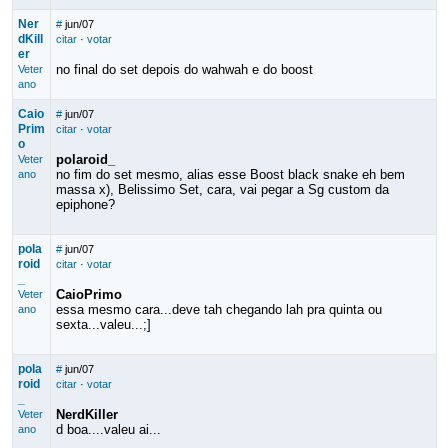
Ner
#
jun/07
dKill
citar
·
votar
er
no final do set depois do wahwah e do boost
Veter
ano
Caio
#
jun/07
Prim
citar
·
votar
o
polaroid_
Veter
no fim do set mesmo, alias esse Boost black snake eh bem
ano
massa x), Belissimo Set, cara, vai pegar a Sg custom da
epiphone?
pola
#
jun/07
roid
citar
·
votar
_
CaioPrimo
Veter
essa mesmo cara...deve tah chegando lah pra quinta ou
ano
sexta...valeu...;]
pola
#
jun/07
roid
citar
·
votar
_
NerdKiller
Veter
d boa....valeu ai...
ano