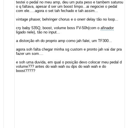
testei o pedal no meu amp, deu um puta peso e tambem saturou
o q faltava, apesar d ser um boost limpo...ai negociei o pedal
com ele.....agora o set tah fechado e tah assim...
vintage phaser, behringer chorus e o onerr delay tão no loop...
cry baby 535Q, boost, volume boss FV-50h(com o
afinador
ligado nele), tão no input...
a distorção eh do proprio amp como jah falei, um TF300...
agora soh falta chegar minha sg custom e pronto jah vai dar pra
fazer um som....
e soh uma duvida, em qual o posição devo colocar meu pedal d
volume??? antes do wah wah ou dps do wah wah e do
boost?????