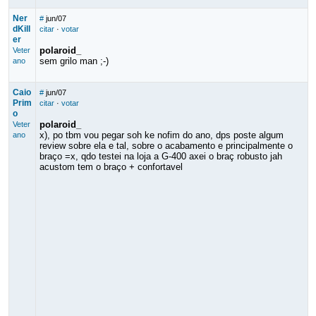
Ner
#
jun/07
dKill
citar
·
votar
er
polaroid_
Veter
sem grilo man ;-)
ano
Caio
#
jun/07
Prim
citar
·
votar
o
polaroid_
Veter
x), po tbm vou pegar soh ke nofim do ano, dps poste algum
ano
review sobre ela e tal, sobre o acabamento e principalmente o
braço =x, qdo testei na loja a G-400 axei o braç robusto jah
acustom tem o braço + confortavel