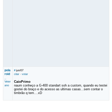
pola
#
jun/07
roid
citar
·
votar
_
CaioPrimo
Veter
naum conheço a G-400 standart soh a custom, quando eu testei
ano
gostei do braço e do acesso as ultimas casas...sem contar o
timbrão q tem....xD