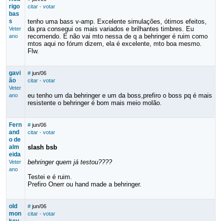
rigo
citar
·
votar
bas
s
tenho uma bass v-amp. Excelente simulações, ótimos efeitos,
da pra consegui os mais variados e brilhantes timbres. Eu
Veter
recomendo. E não vai mto nessa de q a behringer é ruim como
ano
mtos aqui no fórum dizem, ela é excelente, mto boa mesmo.
Flw.
gavi
#
jun/06
ão
citar
·
votar
Veter
eu tenho um da behringer e um da boss,prefiro o boss pq é mais
ano
resistente o behringer é bom mais meio molão.
Fern
#
jun/06
and
citar
·
votar
o de
alm
slash bsb
eida
behringer quem já testou????
Veter
ano
Testei e é ruim.
Prefiro Onerr ou hand made a behringer.
old
#
jun/06
mon
citar
·
votar