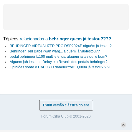
Tópicos
relacionados a
behringer quem já testou????
BEHRINGER VIRTUALIZER PRO DSP2024P alguém já testou?
Behringer Hell Babe (wah wah)... alguém já viu/testou??
pedal behringer fx100 multi efeitos, alguém já testou, é bom?
Alguem jah testou o Delay e o Reverb dos pedais behringer?
Opiniões sobre o DADDY'O danelectro!!!!! Quem já testou?!?!?!
Exibir versão clássica do site
Fórum Cifra Club © 2001-2026