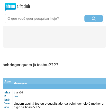
behringer quem já testou????
Auto
Mensagem
r
slas
#
jan/06
h
citar
bsb
alguem aqui já testou o equalizador da behringer, ele é melhor q
Veter
o g7 da boss?????
ano