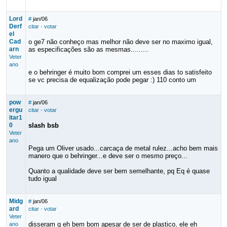
Lord
#
jan/06
Derf
citar
·
votar
el
Cad
o ge7 não conheço mas melhor não deve ser no maximo igual,
arn
as especificações são as mesmas.........
Veter
ano
e o behringer é muito bom comprei um esses dias to satisfeito
se vc precisa de equalização pode pegar :) 110 conto um
pow
#
jan/06
ergu
citar
·
votar
itar1
0
slash bsb
Veter
ano
Pega um Oliver usado...carcaça de metal rulez...acho bem mais
manero que o behringer...e deve ser o mesmo preço...
Quanto a qualidade deve ser bem semelhante, pq Eq é quase
tudo igual
Midg
#
jan/06
ard
citar
·
votar
Veter
disseram q eh bem bom apesar de ser de plastico, ele eh
ano