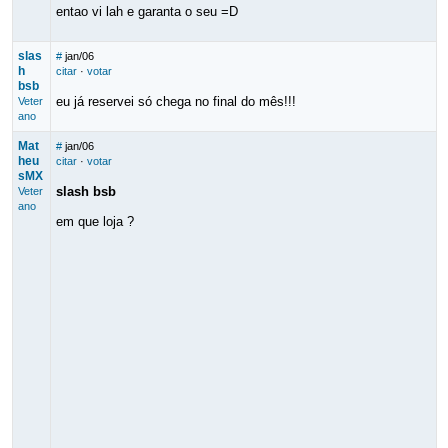
entao vi lah e garanta o seu =D
slas
#
jan/06
h
citar
·
votar
bsb
eu já reservei só chega no final do mês!!!
Veter
ano
Mat
#
jan/06
heu
citar
·
votar
sMX
slash bsb
Veter
ano
em que loja ?