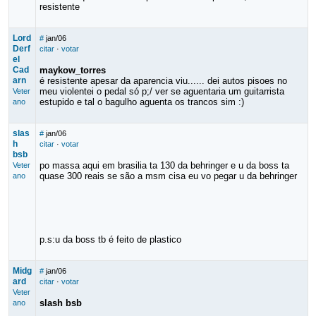
resistente
Lord
#
jan/06
Derf
citar
·
votar
el
Cad
maykow_torres
arn
é resistente apesar da aparencia viu...... dei autos pisoes no
meu violentei o pedal só p;/ ver se aguentaria um guitarrista
Veter
estupido e tal o bagulho aguenta os trancos sim :)
ano
slas
#
jan/06
h
citar
·
votar
bsb
po massa aqui em brasilia ta 130 da behringer e u da boss ta
Veter
quase 300 reais se são a msm cisa eu vo pegar u da behringer
ano
p.s:u da boss tb é feito de plastico
Midg
#
jan/06
ard
citar
·
votar
Veter
slash bsb
ano