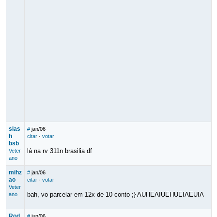
slas
#
jan/06
h
citar
·
votar
bsb
lá na rv 311n brasilia df
Veter
ano
mihz
#
jan/06
ao
citar
·
votar
Veter
bah, vo parcelar em 12x de 10 conto ;} AUHEAIUEHUEIAEUIA
ano
Rod
#
jun/06