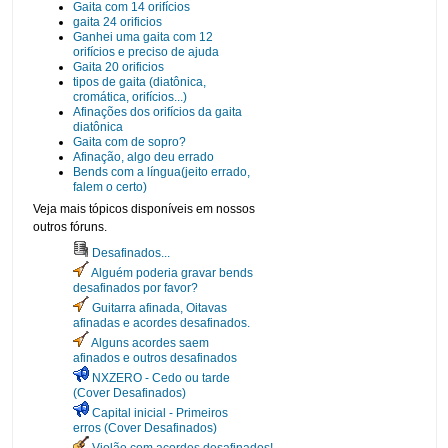
Gaita com 14 orifícios
gaita 24 orificios
Ganhei uma gaita com 12
orifícios e preciso de ajuda
Gaita 20 orificios
tipos de gaita (diatônica,
cromática, orifícios...)
Afinações dos orifícios da gaita
diatônica
Gaita com de sopro?
Afinação, algo deu errado
Bends com a língua(jeito errado,
falem o certo)
Veja mais tópicos disponíveis em nossos
outros fóruns.
Desafinados...
Alguém poderia gravar bends
desafinados por favor?
Guitarra afinada, Oitavas
afinadas e acordes desafinados.
Alguns acordes saem
afinados e outros desafinados
NXZERO - Cedo ou tarde
(Cover Desafinados)
Capital inicial - Primeiros
erros (Cover Desafinados)