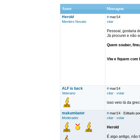
Autor
Mensagem
Herold
#
mar/14
Membro Novato
citar
Pessoal, gostaria d
Já procurei e não se
Quem souber, finez
Vlw e fiquem com 
ALF is back
#
mar/14
Veterano
citar
·
votar
isso veio lá da grec
makumbator
#
mar/14
· Editado p
Moderador
citar
·
votar
Herold
É algo antigo, não 