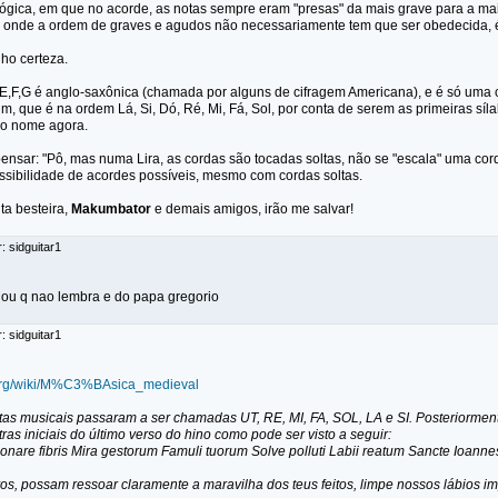
ógica, em que no acorde, as notas sempre eram "presas" da mais grave para a mai
, onde a ordem de graves e agudos não necessariamente tem que ser obedecida,
nho certeza.
,E,F,G é anglo-saxônica (chamada por alguns de cifragem Americana), e é só uma
m, que é na ordem Lá, Si, Dó, Ré, Mi, Fá, Sol, por conta de serem as primeiras sí
 o nome agora.
ensar: "Pô, mas numa Lira, as cordas são tocadas soltas, não se "escala" uma cor
ssibilidade de acordes possíveis, mesmo com cordas soltas.
ita besteira,
Makumbator
e demais amigos, irão me salvar!
: sidguitar1
alou q nao lembra e do papa gregorio
: sidguitar1
a.org/wiki/M%C3%BAsica_medieval
as musicais passaram a ser chamadas UT, RE, MI, FA, SOL, LA e SI. Posteriormen
tras iniciais do último verso do hino como pode ser visto a seguir:
onare fibris Mira gestorum Famuli tuorum Solve polluti Labii reatum Sancte Ioanne
os, possam ressoar claramente a maravilha dos teus feitos, limpe nossos lábios i