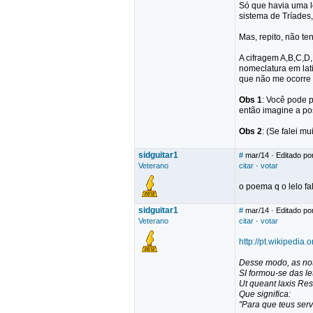
Só que havia uma l
sistema de Tríades
Mas, repito, não te
A cifragem A,B,C,D
nomeclatura em lati
que não me ocorre
Obs 1
: Você pode p
então imagine a po
Obs 2
: (Se falei mu
sidguitar1
#
mar/14
· Editado por
Veterano
citar
·
votar
o poema q o lelo f
sidguitar1
#
mar/14
· Editado por
Veterano
citar
·
votar
http://pt.wikipedi
Desse modo, as not
SI formou-se das le
Ut queant laxis Res
Que significa:
"Para que teus serv