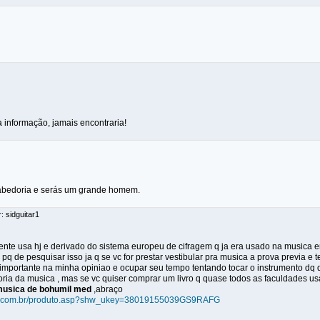
 informação, jamais encontraria!
abedoria e serás um grande homem.
: sidguitar1
gente usa hj e derivado do sistema europeu de cifragem q ja era usado na musica 
pq de pesquisar isso ja q se vc for prestar vestibular pra musica a prova previa e te
 importante na minha opiniao e ocupar seu tempo tentando tocar o instrumento dq 
oria da musica , mas se vc quiser comprar um livro q quase todos as faculdades u
 musica de bohumil med
,abraço
ote.com.br/produto.asp?shw_ukey=38019155039GS9RAFG