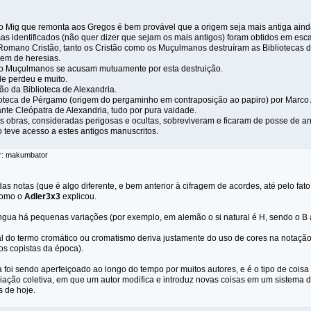
lo Mig que remonta aos Gregos é bem provável que a origem seja mais antiga ainda
as identificados (não quer dizer que sejam os mais antigos) foram obtidos em esc
Romano Cristão, tanto os Cristão como os Muçulmanos destruíram as Bibliotecas da
igem de heresias.
mo Muçulmanos se acusam mutuamente por esta destruição.
e perdeu e muito.
ão da Biblioteca de Alexandria.
ioteca de Pérgamo (origem do pergaminho em contraposição ao papiro) por Marco A
nte Cleópatra de Alexandria, tudo por pura vaidade.
s obras, consideradas perigosas e ocultas, sobreviveram e ficaram de posse de ant
 teve acesso a estes antigos manuscritos.
or: makumbator
s notas (que é algo diferente, e bem anterior à cifragem de acordes, até pelo fato
como o
Adler3x3
explicou.
ngua há pequenas variações (por exemplo, em alemão o si natural é H, sendo o B 
al do termo cromático ou cromatismo deriva justamente do uso de cores na notação
los copistas da época).
 foi sendo aperfeiçoado ao longo do tempo por muitos autores, e é o tipo de coisa
riação coletiva, em que um autor modifica e introduz novas coisas em um sistema de
 de hoje.