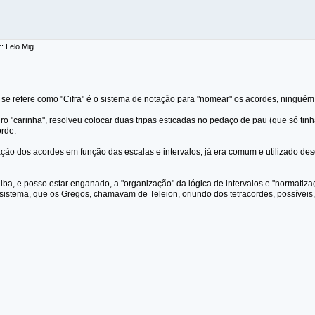
: Lelo Mig
se refere como "Cifra" é o sistema de notação para "nomear" os acordes, ninguém 
ro "carinha", resolveu colocar duas tripas esticadas no pedaço de pau (que só ti
orde.
ação dos acordes em função das escalas e intervalos, já era comum e utilizado d
iba, e posso estar enganado, a "organização" da lógica de intervalos e "normati
sistema, que os Gregos, chamavam de Teleion, oriundo dos tetracordes, possíveis