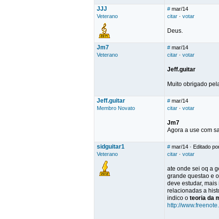
JJJ
#
mar/14
Veterano
citar
·
votar
Deus.
Jm7
#
mar/14
Veterano
citar
·
votar
Jeff.guitar
Muito obrigado pela
Jeff.guitar
#
mar/14
Membro Novato
citar
·
votar
Jm7
Agora a use com s
sidguitar1
#
mar/14
· Editado por
Veterano
citar
·
votar
ate onde sei oq a 
grande questao e o 
deve estudar, mais
relacionadas a hist
indico o
teoria da
http://www.freen