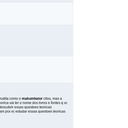
erudita como o
makumbator
citou, mas a
orica vai ter o nome dos livros e fontes q vc
descubrir essas questoes teoricas
sam pra vc estudar essas questoes teoricas