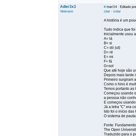
Adler3x3
#
mar/14
· Editado po
Veterano
citar
·
votar
A história é um pou
Tudo indica que foi
Inicialmente usou a
A= lá
B= si
C= dó (ut)
D= ré
E= mi
F= fá
G=sol
Que até hoje são u
Depois mais tarde 
Primeiro surgiram a
Como o hino é muit
Temos portanto as l
Começou usando o
a pessoa não conhe
E começou usando a 
Já a letra "C" era 
Isto foi o início da
O sistema de pauta 
Fonte: Fundamento
The Open Universit
Traduzido para o po