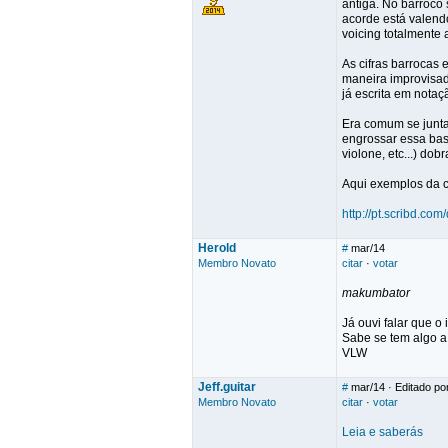
antiga. No barroco
acorde está valend
voicing totalmente 
As cifras barrocas
maneira improvisad
já escrita em notaç
Era comum se juntar
engrossar essa bas
violone, etc...) do
Aqui exemplos da c
http://pt.scribd.co
Herold
#
mar/14
Membro Novato
citar
·
votar
makumbator
Já ouvi falar que 
Sabe se tem algo a
VLW
Jeff.guitar
#
mar/14
· Editado por
Membro Novato
citar
·
votar
Leia e saberás