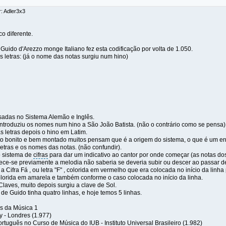
r: Adler3x3
co diferente.
 Guido d'Arezzo monge Italiano fez esta codificação por volta de 1.050.
s letras: (já o nome das notas surgiu num hino)
sadas no Sistema Alemão e Inglês.
introduziu os nomes num hino a São João Batista. (não o contrário como se pensa)
s letras depois o hino em Latim.
o bonito e bem montado muitos pensam que é a origem do sistema, o que é um er
etras e os nomes das notas. (não confundir).
 sistema de
cifras
para dar um indicativo ao cantor por onde começar (as notas dos
ce-se previamente a melodia não saberia se deveria subir ou descer ao passar de
Cifra Fá , ou letra "F" , colorida em vermelho que era colocada no início da linh
colorida em amarela e também conforme o caso colocada no início da linha.
s Claves, muito depois surgiu a clave de Sol.
de Guido tinha quatro linhas, e hoje temos 5 linhas.
s da Música 1
y - Londres (1.977)
rtuguês no Curso de Música do IUB - Instituto Universal Brasileiro (1.982)