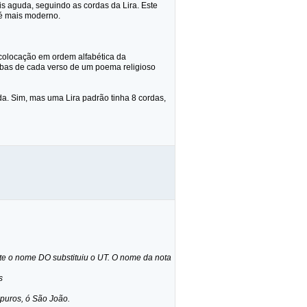
s aguda, seguindo as cordas da Lira. Este
 é mais moderno.
 colocação em ordem alfabética da
labas de cada verso de um poema religioso
da. Sim, mas uma Lira padrão tinha 8 cordas,
te o nome DO substituiu o UT. O nome da nota
s
mpuros, ó São João.