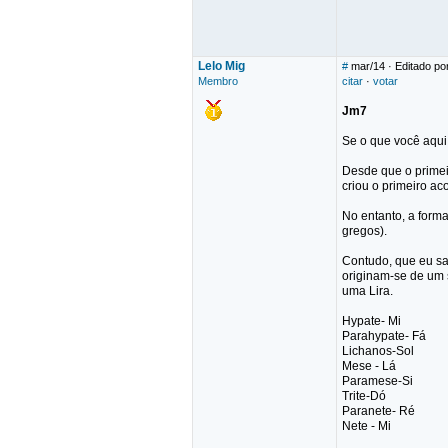
Lelo Mig
#
mar/14
· Editado por
Membro
citar
·
votar
Jm7
Se o que você aqui 
Desde que o primei
criou o primeiro ac
No entanto, a form
gregos).
Contudo, que eu sa
originam-se de um 
uma Lira.
Hypate- Mi
Parahypate- Fá
Lichanos-Sol
Mese - Lá
Paramese-Si
Trite-Dó
Paranete- Ré
Nete - Mi