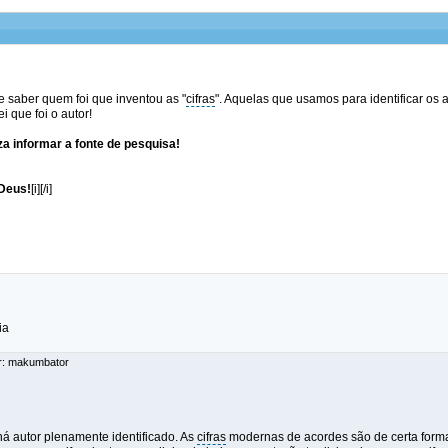
e saber quem foi que inventou as "
cifras
". Aquelas que usamos para identificar os a
i que foi o autor!
a informar a fonte de pesquisa!
Deus!
[i][/i]
ia
or: makumbator
há autor plenamente identificado. As
cifras
modernas de acordes são de certa form