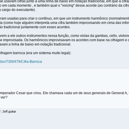
 se usavam cifras junto a uma linha de baixo em notação tradicional, em que a ci
o em cada momento , e também qual o "voicing" desse acorde (ao contrário da ci
a cargo do executante).
 eram usadas para criar o contínuo, em que um instrumento harmônico (normalmente
a (como hoje alguém interpreta uma cifra também improvisando em cima das infor
ão tradicional juntamente com esses acordes.
em a ele outros instrumentos nessa função, como violas da gambas, cello, violone, 
e improvisada. Os harmônicos improvisavam os acordes com base na cifragem e os
bravam a linha de baixo em notação tradicional.
ifragem barroca (era um sistema muito legal):
m/doc/7300479/Cifra-Barroca
o imperador Cesar que criou. Ele chamava cada um de seus generais de General A, 
 ver?
: Jeff.guitar