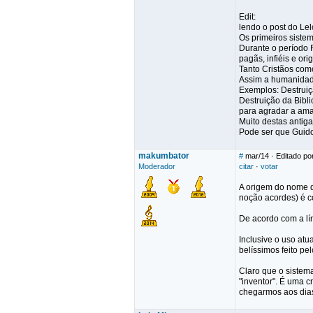
Edit:
lendo o post do Le
Os primeiros sistem
Durante o período 
pagãs, infiéis e or
Tanto Cristãos co
Assim a humanidad
Exemplos: Destruiç
Destruição da Bibl
para agradar a ama
Muito destas antiga
Pode ser que Guido
makumbator
#
mar/14
· Editado p
Moderador
citar
·
votar
A origem do nome da
noção acordes) é 
De acordo com a lí
Inclusive o uso atu
belíssimos feito pe
Claro que o sistema
"inventor". É uma c
chegarmos aos dias