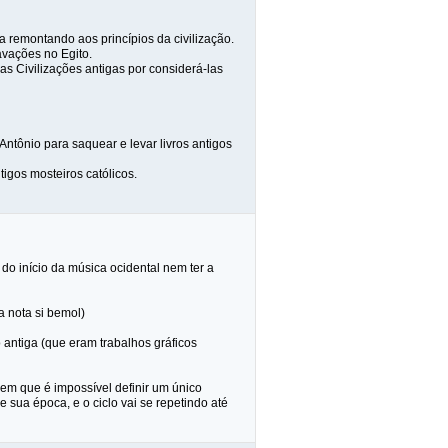
 remontando aos princípios da civilização.
avações no Egito.
s Civilizações antigas por considerá-las
ntônio para saquear e levar livros antigos
igos mosteiros católicos.
 do início da música ocidental nem ter a
a nota si bemol)
 antiga (que eram trabalhos gráficos
 em que é impossível definir um único
 sua época, e o ciclo vai se repetindo até