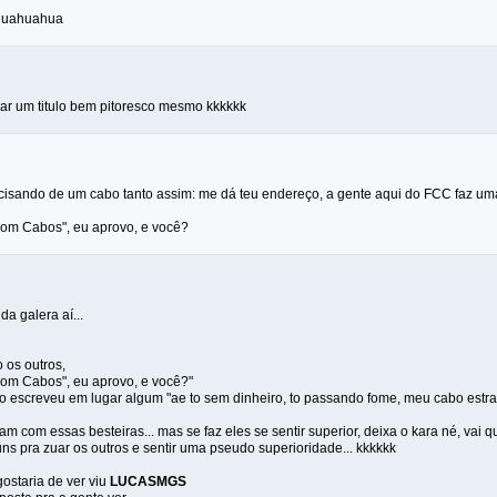
.huahuahua
riar um titulo bem pitoresco mesmo kkkkkk
precisando de um cabo tanto assim: me dá teu endereço, a gente aqui do FCC faz um
om Cabos", eu aprovo, e você?
da galera aí...
 os outros,
om Cabos", eu aprovo, e você?"
o escreveu em lugar algum "ae to sem dinheiro, to passando fome, meu cabo estrag
m com essas besteiras... mas se faz eles se sentir superior, deixa o kara né, vai
uns pra zuar os outros e sentir uma pseudo superioridade... kkkkkk
ostaria de ver viu
LUCASMGS