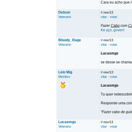
Cara eu acho que n
Delson
#
nov/13
Veterano
citar
·
votar
Fazer
Cabo
com
C
Ke yço, goven!
Bloody_Rage
#
nov/13
Veterano
citar
·
votar
Lucasmgs
se desse se chamari
Lelo Mig
#
nov/13
Membro
citar
·
votar
Lucasmgs
Tu quer redescobrir
Responde uma cois
"Fazer cabo de gui
Lucasmgs
#
nov/13
Veterano
citar
·
votar