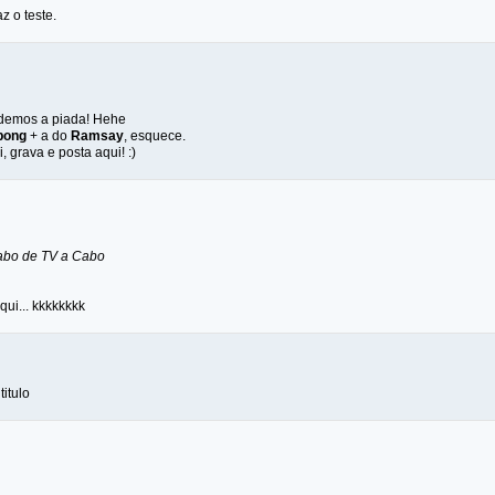
z o teste.
rdemos a piada! Hehe
bong
+ a do
Ramsay
, esquece.
, grava e posta aqui! :)
abo de TV a Cabo
qui... kkkkkkkk
titulo