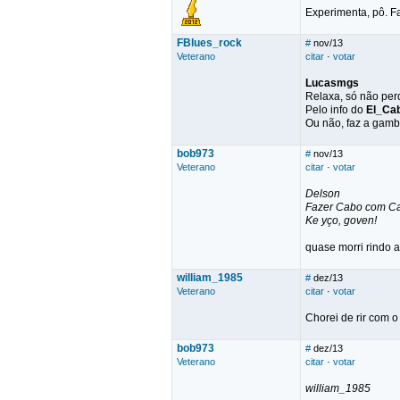
Experimenta, pô. Fa
FBlues_rock
#
nov/13
Veterano
citar
·
votar
Lucasmgs
Relaxa, só não pe
Pelo info do
El_Ca
Ou não, faz a gambi
bob973
#
nov/13
Veterano
citar
·
votar
Delson
Fazer Cabo com C
Ke yço, goven!
quase morri rindo a
william_1985
#
dez/13
Veterano
citar
·
votar
Chorei de rir com o 
bob973
#
dez/13
Veterano
citar
·
votar
william_1985