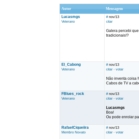
Autor
Mensagem
Lucasmgs
#
nov/13
Veterano
citar
Galera percebi que 
tradicionais!?
El_Cabong
#
nov/13
Veterano
citar
·
votar
Não inventa coisa !
Cabos de TV a cab
FBlues_rock
#
nov/13
Veterano
citar
·
votar
Lucasmgs
Boa!
Ou pode enrolar pa
RafaelCiqueiira
#
nov/13
Membro Novato
citar
·
votar