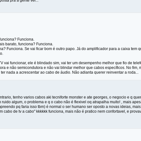
posta pra a gente ver...
 funciona? Funciona.
ais barato, funciona? Funciona.
na? Funciona. Se vai ficar bom é outro papo. Já do amplificador para a caixa tem que
o.
V vai funcionar, ele é blindado sim, vai ter um desempenho melhor que fio de tel
ra e não semicondutora e não vai blindar melhor que cabos específicos. No fim, n
i ter nada a acrescentar ao cabo de áudio. Não adianta querer reinventar a roda...
rario, tenho varios cabos aki tecniforte monster e ate georges, o negocio e q queria
em ruido algum, o problema e q o cabo não é flexivel oq atrapalha muito! , mais a
mpreendo pq faria isso tbm) é normal o ser humano ser oposto a novas ideias, ma
om cabo de tv a cabo" kkkkkk funciona, mais não é pratico nem confortavel, e prova