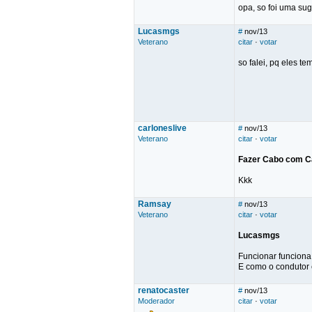
opa, so foi uma sug
Lucasmgs
#
nov/13
Veterano
citar
·
votar
so falei, pq eles t
carloneslive
#
nov/13
Veterano
citar
·
votar
Fazer Cabo com C
Kkk
Ramsay
#
nov/13
Veterano
citar
·
votar
Lucasmgs
Funcionar funciona,
E como o condutor 
renatocaster
#
nov/13
Moderador
citar
·
votar