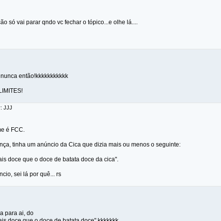
ão só vai parar qndo vc fechar o tópico...e olhe lá....
o nunca então!kkkkkkkkkkk
LIMITES!
r: JJJ
me é FCC.
nça, tinha um anúncio da Cica que dizia mais ou menos o seguinte:
ais doce que o doce de batata doce da cica".
io, sei lá por quê... rs
a para ai, do
ais doce que o doce de batata doce" kkkkkkk