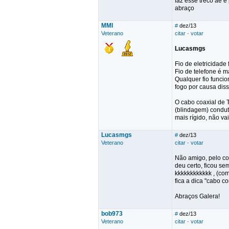
faz esse treco ae e 
abraço
MMI
#
dez/13
Veterano
citar
·
votar
Lucasmgs
Fio de eletricidade
Fio de telefone é m
Qualquer fio funcio
fogo por causa diss
O cabo coaxial de T
(blindagem) conduto
mais rígido, não va
Lucasmgs
#
dez/13
Veterano
citar
·
votar
Não amigo, pelo cont
deu certo, ficou s
kkkkkkkkkkkk , (co
fica a dica "cabo c
Abraços Galera!
bob973
#
dez/13
Veterano
citar
·
votar