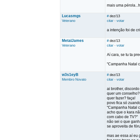
mais uma pérola..
Lucasmgs
#
dez/13
Veterano
citar
·
votar
a intenção foi de c
MetalJames
#
dez/13
Veterano
citar
·
votar
Aí cara, se tu ta 
"Campanha Natal c
w3s1eyB
#
dez/13
Membro Novato
citar
·
votar
ai brother, discordo 
quer um conselho?
quer fazer? faça!
povo fica só zuando
"Campanha Natal c
acho que o kara nã
com cabo de TV?"
não sei o que ganha
se aproveita de fór
mas ae essa aí eu g