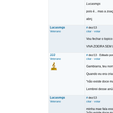
Lucasmgs
pois é... mas a zoaç
abrç
Lucasmgs
#
dez/13
Veterano
citar
·
votar
Vou fechar o topic
VIVA ZOEIRA SEM 
JJJ
#
dez/13
· Editado po
Veterano
citar
·
votar
Gambiarra, teu no
Quando eu era cria
"não existe doce m
Lembrei desse anúnc
Lucasmgs
#
dez/13
Veterano
citar
·
votar
minha mae fala ess
"não existe doce m