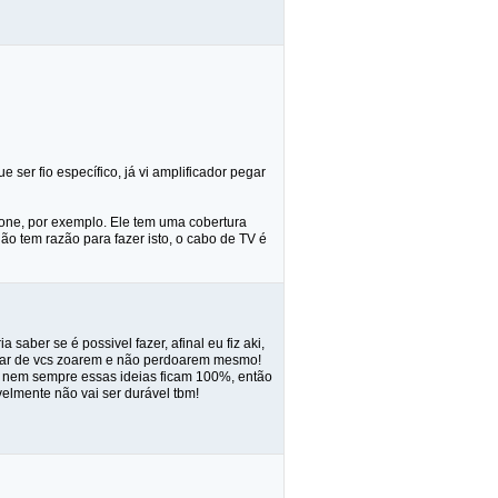
 ser fio específico, já vi amplificador pegar
efone, por exemplo. Ele tem uma cobertura
ão tem razão para fazer isto, o cabo de TV é
 saber se é possivel fazer, afinal eu fiz aki,
pesar de vcs zoarem e não perdoarem mesmo!
is nem sempre essas ideias ficam 100%, então
velmente não vai ser durável tbm!