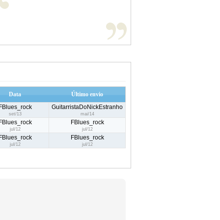
Data
Último envio
FBlues_rock
GuitarristaDoNickEstranho
set/13
mai/14
FBlues_rock
FBlues_rock
jul/12
jul/12
FBlues_rock
FBlues_rock
jul/12
jul/12