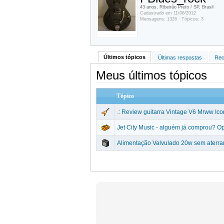
43 anos, Ribeirão Preto / SP, Brasil
Cadastrado em 11/06/2012
Mensagens: 1326 · Tópicos: 3
Últimos tópicos
Últimas respostas
Rec
Meus últimos tópicos
Tópico
.: Review guitarra Vintage V6 Mrww Icon
Jet City Music - alguém já comprou? O
Alimentação Valvulado 20w sem aterra