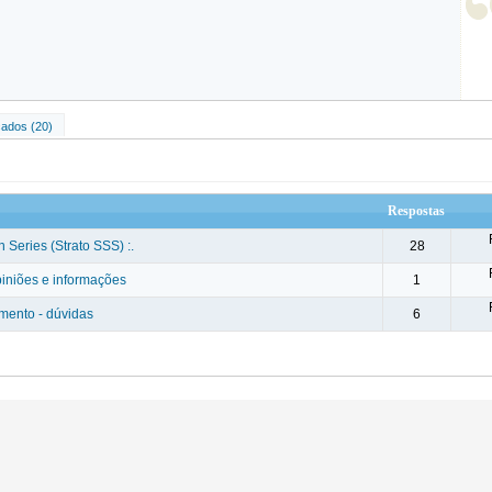
ados (20)
Respostas
 Series (Strato SSS) :.
28
piniões e informações
1
mento - dúvidas
6