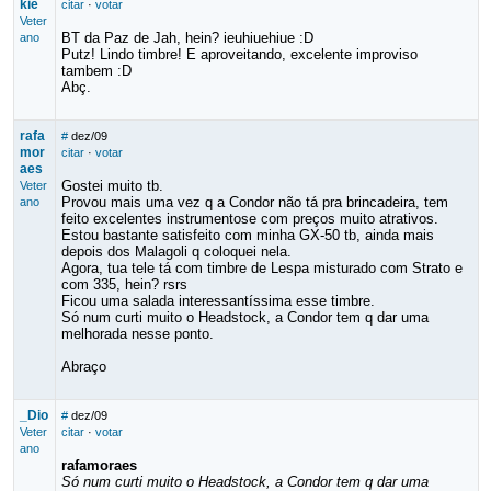
kie
citar
·
votar
Veter
BT da Paz de Jah, hein? ieuhiuehiue :D
ano
Putz! Lindo timbre! E aproveitando, excelente improviso
tambem :D
Abç.
rafa
#
dez/09
mor
citar
·
votar
aes
Gostei muito tb.
Veter
Provou mais uma vez q a Condor não tá pra brincadeira, tem
ano
feito excelentes instrumentose com preços muito atrativos.
Estou bastante satisfeito com minha GX-50 tb, ainda mais
depois dos Malagoli q coloquei nela.
Agora, tua tele tá com timbre de Lespa misturado com Strato e
com 335, hein? rsrs
Ficou uma salada interessantíssima esse timbre.
Só num curti muito o Headstock, a Condor tem q dar uma
melhorada nesse ponto.
Abraço
_Dio
#
dez/09
Veter
citar
·
votar
ano
rafamoraes
Só num curti muito o Headstock, a Condor tem q dar uma