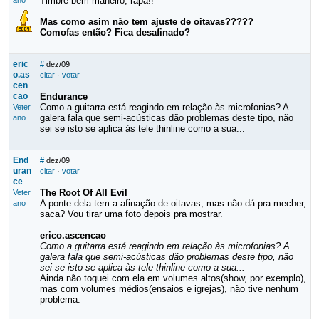
Timbre bem maneiro, rapá!!
ano
Mas como asim não tem ajuste de oitavas?????
Comofas então? Fica desafinado?
eric
#
dez/09
o.as
citar
·
votar
cen
cao
Endurance
Como a guitarra está reagindo em relação às microfonias? A
Veter
galera fala que semi-acústicas dão problemas deste tipo, não
ano
sei se isto se aplica às tele thinline como a sua...
End
#
dez/09
uran
citar
·
votar
ce
The Root Of All Evil
Veter
A ponte dela tem a afinação de oitavas, mas não dá pra mecher,
ano
saca? Vou tirar uma foto depois pra mostrar.
erico.ascencao
Como a guitarra está reagindo em relação às microfonias? A
galera fala que semi-acústicas dão problemas deste tipo, não
sei se isto se aplica às tele thinline como a sua...
Ainda não toquei com ela em volumes altos(show, por exemplo),
mas com volumes médios(ensaios e igrejas), não tive nenhum
problema.