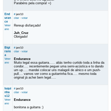
Parabéns pela compra! =)
End
#
jan/10
uran
citar
·
votar
ce
Rereup disfarçado!
Veter
ano
Juh_Cruz
Obrigado!
Bigt
#
jan/10
rans
citar
·
votar
a
Endurance
Veter
Muito legal essa guitarra...... aliás tenho curtido toda a linha da
ano
condor..... recentemente peguei uma semi-acústica e to dando
um up..... mandei colocar uns malagoli de alnico e um push-
pull.... vamos ver como a guitarrinha fica..... mesmo toda
original já achei bem legal.....
luqui
#
jan/10
nha
citar
·
votar
s12
Endurance
Veter
ano
bonitona a guitarra :)