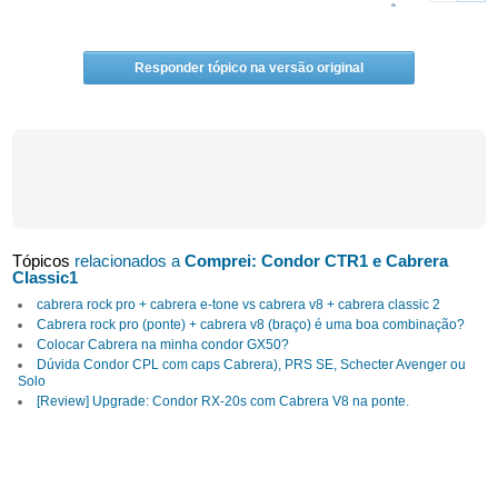
Responder tópico na versão original
Tópicos
relacionados a
Comprei: Condor CTR1 e Cabrera
Classic1
cabrera rock pro + cabrera e-tone vs cabrera v8 + cabrera classic 2
Cabrera rock pro (ponte) + cabrera v8 (braço) é uma boa combinação?
Colocar Cabrera na minha condor GX50?
Dúvida Condor CPL com caps Cabrera), PRS SE, Schecter Avenger ou
Solo
[Review] Upgrade: Condor RX-20s com Cabrera V8 na ponte.