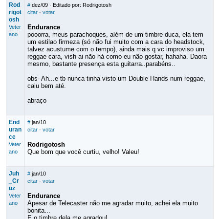
Rod
#
dez/09
· Editado por: Rodrigotosh
rigot
citar
·
votar
osh
Endurance
Veter
pooorra, meus parachoques, além de um timbre duca, ela tem
ano
um estilao firmeza (só não fui muito com a cara do headstock,
talvez acustume com o tempo), ainda mais q vc improviso um
reggae cara, vish ai não há como eu não gostar, hahaha. Daora
mesmo, bastante presença esta guitarra..parabéns..
obs- Ah...e tb nunca tinha visto um Double Hands num reggae,
caiu bem até.
abraço
End
#
jan/10
uran
citar
·
votar
ce
Rodrigotosh
Veter
Que bom que você curtiu, velho! Valeu!
ano
Juh
#
jan/10
_Cr
citar
·
votar
uz
Endurance
Veter
Apesar de Telecaster não me agradar muito, achei ela muito
ano
bonita...
E o timbre dela me agradou!