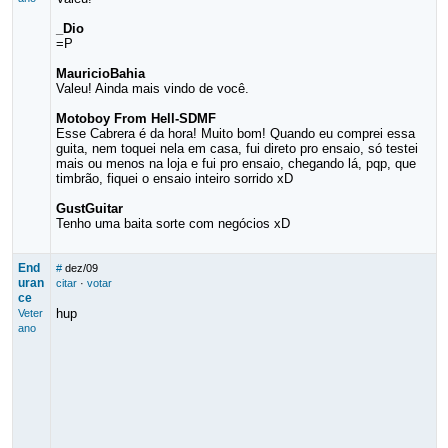
_Dio
=P
MauricioBahia
Valeu! Ainda mais vindo de você.
Motoboy From Hell-SDMF
Esse Cabrera é da hora! Muito bom! Quando eu comprei essa
guita, nem toquei nela em casa, fui direto pro ensaio, só testei
mais ou menos na loja e fui pro ensaio, chegando lá, pqp, que
timbrão, fiquei o ensaio inteiro sorrido xD
GustGuitar
Tenho uma baita sorte com negócios xD
End
#
dez/09
uran
citar
·
votar
ce
hup
Veter
ano