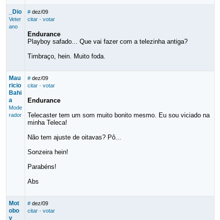
_Dio
#
dez/09
Veter
citar
·
votar
ano
Endurance
Playboy safado... Que vai fazer com a telezinha antiga?
Timbraço, hein. Muito foda.
Mau
#
dez/09
ricio
citar
·
votar
Bahi
a
Endurance
Mode
Telecaster tem um som muito bonito mesmo. Eu sou viciado na
rador
minha Teleca!
Não tem ajuste de oitavas? Pô...
Sonzeira hein!
Parabéns!
Abs
Mot
#
dez/09
obo
citar
·
votar
y