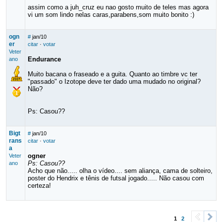
assim como a juh_cruz eu nao gosto muito de teles mas agora
vi um som lindo nelas caras,parabens,som muito bonito :)
ogn
#
jan/10
er
citar
·
votar
Veter
Endurance
ano
Muito bacana o fraseado e a guita. Quanto ao timbre vc ter
"passado" o Izotope deve ter dado uma mudado no original?
Não?
Ps: Casou??
Bigt
#
jan/10
rans
citar
·
votar
a
ogner
Veter
Ps: Casou??
ano
Acho que não..... olha o vídeo.... sem aliança, cama de solteiro,
poster do Hendrix e tênis de futsal jogado..... Não casou com
certeza!
1
2
<
>