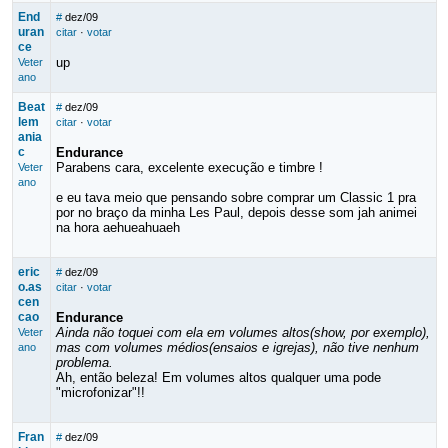
End
#
dez/09
uran
citar
·
votar
ce
up
Veter
ano
Beat
#
dez/09
lem
citar
·
votar
ania
c
Endurance
Parabens cara, excelente execução e timbre !
Veter
ano
e eu tava meio que pensando sobre comprar um Classic 1 pra
por no braço da minha Les Paul, depois desse som jah animei
na hora aehueahuaeh
eric
#
dez/09
o.as
citar
·
votar
cen
cao
Endurance
Ainda não toquei com ela em volumes altos(show, por exemplo),
Veter
mas com volumes médios(ensaios e igrejas), não tive nenhum
ano
problema.
Ah, então beleza! Em volumes altos qualquer uma pode
"microfonizar"!!
Fran
#
dez/09