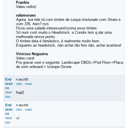
Frankie
Valeu velho!
rafamoraes
Agora, tua tele tá com timbre de Lespa misturado com Strato e
com 335, hein? rsrs
Ficou uma salada interessantíssima esse timbre.
Só num curti muito o Headstock, a Condor tem q dar uma
melhorada nesse ponto.
O timbre dela é fantástico, é realmente muito bom.
Enquanto ao headstock, não achei tão feio não, achei aceitável
Vinicius Nogueira
Valeu cara!
Pra gravar usei o seguinte: Landscape OBD1->Pod Floor->Placa
de som onboard-> Izotope Ozone
End
#
dez/09
uran
citar
·
votar
ce
hup2
Veter
ano
End
#
dez/09
uran
citar
·
votar
ce
=/
Veter
ano