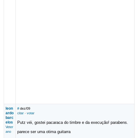
leon
#
dez/09
ardo
citar
·
votar
barc
elos
Putz véi, gostei pacaraca do timbre e da execução! parabens.
Veter
parece ser uma otima guitarra
ano