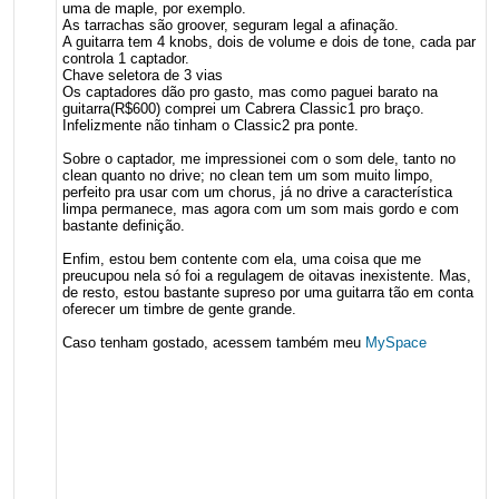
uma de maple, por exemplo.
As tarrachas são groover, seguram legal a afinação.
A guitarra tem 4 knobs, dois de volume e dois de tone, cada par
controla 1 captador.
Chave seletora de 3 vias
Os captadores dão pro gasto, mas como paguei barato na
guitarra(R$600) comprei um Cabrera Classic1 pro braço.
Infelizmente não tinham o Classic2 pra ponte.
Sobre o captador, me impressionei com o som dele, tanto no
clean quanto no drive; no clean tem um som muito limpo,
perfeito pra usar com um chorus, já no drive a característica
limpa permanece, mas agora com um som mais gordo e com
bastante definição.
Enfim, estou bem contente com ela, uma coisa que me
preucupou nela só foi a regulagem de oitavas inexistente. Mas,
de resto, estou bastante supreso por uma guitarra tão em conta
oferecer um timbre de gente grande.
Caso tenham gostado, acessem também meu
MySpace