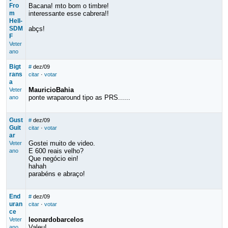
Fro
Bacana! mto bom o timbre!
m
interessante esse cabrera!!
Hell-
SDM
abçs!
F
Veter
ano
Bigt
#
dez/09
rans
citar
·
votar
a
MauricioBahia
Veter
ponte wraparound tipo as PRS......
ano
Gust
#
dez/09
Guit
citar
·
votar
ar
Gostei muito de video.
Veter
E 600 reais velho?
ano
Que negócio ein!
hahah
parabéns e abraço!
End
#
dez/09
uran
citar
·
votar
ce
leonardobarcelos
Veter
Valeu!
ano