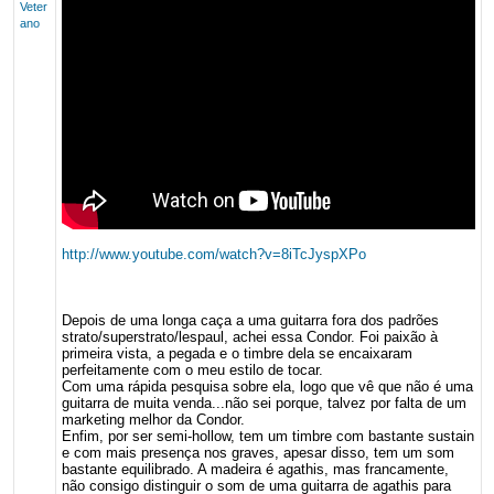
Veter
ano
http://www.youtube.com/watch?v=8iTcJyspXPo
Depois de uma longa caça a uma guitarra fora dos padrões
strato/superstrato/lespaul, achei essa Condor. Foi paixão à
primeira vista, a pegada e o timbre dela se encaixaram
perfeitamente com o meu estilo de tocar.
Com uma rápida pesquisa sobre ela, logo que vê que não é uma
guitarra de muita venda...não sei porque, talvez por falta de um
marketing melhor da Condor.
Enfim, por ser semi-hollow, tem um timbre com bastante sustain
e com mais presença nos graves, apesar disso, tem um som
bastante equilibrado. A madeira é agathis, mas francamente,
não consigo distinguir o som de uma guitarra de agathis para