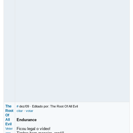
The
#
dez/09
· Editado por: The Root Of All Evil
Root
citar
·
votar
Of
All
Endurance
Evil
Ficou legal o vídeo!
Veter