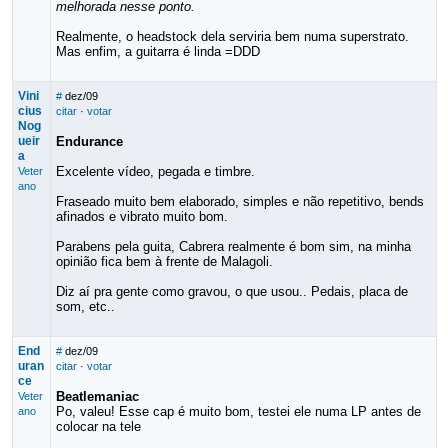
melhorada nesse ponto.
Realmente, o headstock dela serviria bem numa superstrato.
Mas enfim, a guitarra é linda =DDD
Vini
#
dez/09
cius
citar
·
votar
Nog
ueir
Endurance
a
Excelente vídeo, pegada e timbre.
Veter
ano
Fraseado muito bem elaborado, simples e não repetitivo, bends
afinados e vibrato muito bom.
Parabens pela guita, Cabrera realmente é bom sim, na minha
opinião fica bem à frente de Malagoli.
Diz aí pra gente como gravou, o que usou.. Pedais, placa de
som, etc..
End
#
dez/09
uran
citar
·
votar
ce
Beatlemaniac
Veter
Po, valeu! Esse cap é muito bom, testei ele numa LP antes de
ano
colocar na tele