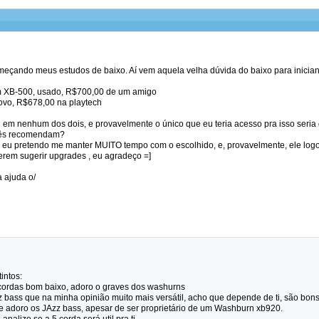
meçando meus estudos de baixo. Aí vem aquela velha dúvida do baixo para inician
 XB-500, usado, R$700,00 de um amigo
ovo, R$678,00 na playtech
em nenhum dos dois, e provavelmente o único que eu teria acesso pra isso seria 
cês recomendam?
 eu pretendo me manter MUITO tempo com o escolhido, e, provavelmente, ele log
erem sugerir upgrades , eu agradeço =]
 ajuda o/
intos:
cordas bom baixo, adoro o graves dos washurns
 bass que na minha opinião muito mais versátil, acho que depende de ti, são bons 
e adoro os JAzz bass, apesar de ser proprietário de um Washburn xb920.