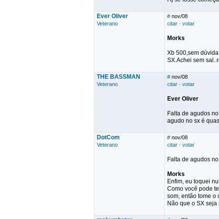
Ever Oliver
#
nov/08
Veterano
citar
·
votar
Morks
Xb 500,sem dúvida!
SX.Achei sem sal..
THE BASSMAN
#
nov/08
Veterano
citar
·
votar
Ever Oliver
Falta de agudos no 
agudo no sx é quase
DotCom
#
nov/08
Veterano
citar
·
votar
Falta de agudos no
Morks
Enfim, eu toquei n
Como você pode tes
som, então tome o c
Não que o SX seja r