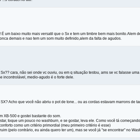
 É um baixo muito mais versatil que o Sx e tem um timbre bem mais bonito.Alem de
ronca demais e nao tem um som muito definido,alem da falta de agudos.
Sx?? cara, não sei onde vc ouviu, ou em q situação testou, ams se vc falasse uma 
 incontrolável, medio-agudo é o forte dele.
 SX? Acho que você não abriu o pot de tone... ou as cordas estavam marrons de ta
um XB-500 e gostei bastante do som.
tar, toque um pouco no washburn, e se gostar, leva ele. Como você tá começando, t
onforto como um critério primordial (meu primeiro critério é esse)
uim (pelo contrário, eu ainda quero ter um), mas se você já "se encontrar" no Was