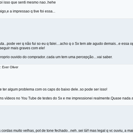
oi isso que senti mesmo nao..hehe
go,e a impressao q tive foi essa...
ta...pode ver q não fui so eu q falei....acho q o Sx tem ate agudo demais...e essa o
eguir mais graves com ele!
oprio ouvido do comprador..cada um tem uma percepção....vai saber.
: Ever Oliver
e ter algum problema com os caps do baixo dele..so pode ser isso!
s vídeos no You Tube de testes do Sx e me impressionei realmente.Quase nada a v
 cordas muito velhas, pot de tone fechado...neh..sei lá!! mas legal q vc ouviu, a m