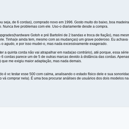
 seja, de 6 cordas), comprado novo em 1996. Gosto muito do baixo, boa madeira,
o. Nunca tive problemas com ele. Uso-o diariamente desde a compra.
pgrades(hardware Gotoh e pré Bartolini de 2 bandas e troca de fiação), mas mesm
ele. Tinha(e ainda tem, mesmo com as mudanças) um grave poderoso. Eu achava 
 o agudo, e por isso mudei-o, mas nada excessivamente exagerado.
ter a quinta corda não vai atrapalhar em nada(ao contrário), até porque, essa séri
6 cordas parece um de 5 de outras marcas devido à distância das cordas. Apen
) que me exigiu maior adaptação, mas nada demais.
o é vc testar esse 500 com calma, analisando o estado físico dele e sua sonorida
 vá comprar nela). É uma boa procurar análises de usuários dos dois modelos n