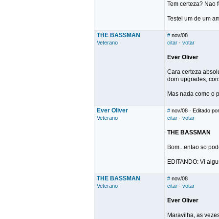
Tem certeza? Nao f
Testei um de um ami
THE BASSMAN
#
nov/08
Veterano
citar
·
votar
Ever Oliver
Cara certeza absolu
dom upgrades, cons
Mas nada como o pr
Ever Oliver
#
nov/08
· Editado por
Veterano
citar
·
votar
THE BASSMAN
Bom...entao so pod
EDITANDO: Vi algun
THE BASSMAN
#
nov/08
Veterano
citar
·
votar
Ever Oliver
Maravilha, as vezes