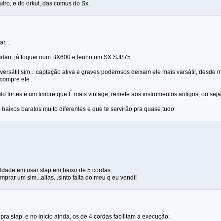
tro, e do orkut, das comus do Sx,
....
rtan, já toquei num BX600 e tenho um SX SJB75
ersátil sim... captação ativa e graves poderosos deixam ele mais varsátil, desde m
 compre ele
to fortes e um timbre que É mais vintage, remete aos instrumentos antigos, ou sej
á baixos baratos muito diferentes e que te servirão pra quase tudo
uldade em usar slap em baixo de 5 cordas..
prar um sim...alias...sinto falta do meu q eu vendi!
pra slap, e no inicio ainda, os de 4 cordas facilitam a execução;