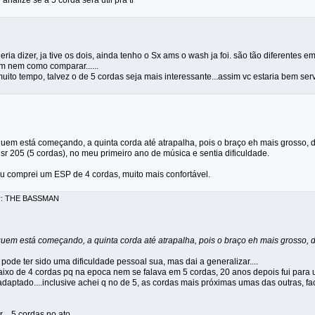
analize se a 5 corda será util pra ti
eria dizer, ja tive os dois, ainda tenho o Sx ams o wash ja foi. são tão diferentes e
em nem como comparar......
uito tempo, talvez o de 5 cordas seja mais interessante...assim vc estaria bem serv
uem está começando, a quinta corda até atrapalha, pois o braço eh mais grosso, di
sr 205 (5 cordas), no meu primeiro ano de música e sentia dificuldade.
 comprei um ESP de 4 cordas, muito mais confortável.
or: THE BASSMAN
uem está começando, a quinta corda até atrapalha, pois o braço eh mais grosso, di
 pode ter sido uma dificuldade pessoal sua, mas dai a generalizar....
aixo de 4 cordas pq na epoca nem se falava em 5 cordas, 20 anos depois fui para
aptado....inclusive achei q no de 5, as cordas mais próximas umas das outras, fac
 ...5 cordas no ato.