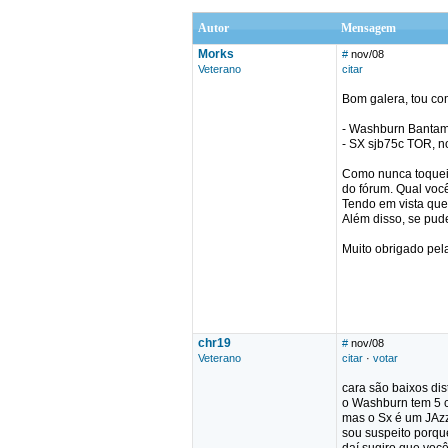
Autor
Mensagem
Morks
#
nov/08
Veterano
citar
Bom galera, tou co
- Washburn Bantam
- SX sjb75c TOR, n
Como nunca toquei 
do fórum. Qual vo
Tendo em vista que
Além disso, se pud
Muito obrigado pela
chr19
#
nov/08
Veterano
citar
·
votar
cara são baixos dist
o Washburn tem 5 
mas o Sx é um JAzz
sou suspeito porqu