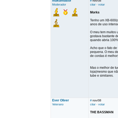
makumbator
#
nov/08
Moderador
citar
·
votar
Morks
Tenho um XB-600(ou
anos de uso intens
O meu tem muitos u
gostava bastante d
quando abria 100%
Acho que o fato de 
pequena. O meu de 
de cordas é melhor
Mas o melhor de tud
loja(mesmo que não
tube e similares.
Ever Oliver
#
nov/08
Veterano
citar
·
votar
THE BASSMAN