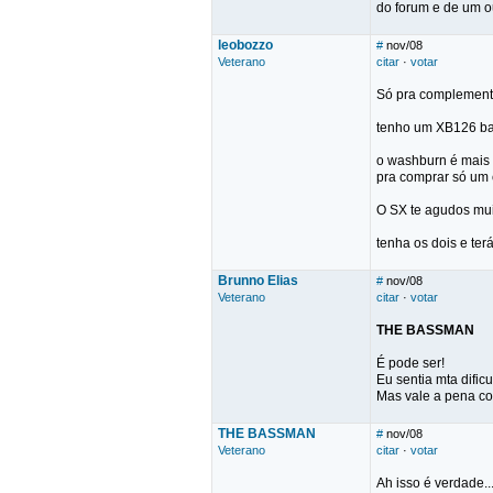
do forum e de um ou
leobozzo
#
nov/08
Veterano
citar
·
votar
Só pra complementar
tenho um XB126 ba
o washburn é mais v
pra comprar só um
O SX te agudos mui
tenha os dois e ter
Brunno Elias
#
nov/08
Veterano
citar
·
votar
THE BASSMAN
É pode ser!
Eu sentia mta dific
Mas vale a pena com
THE BASSMAN
#
nov/08
Veterano
citar
·
votar
Ah isso é verdade...