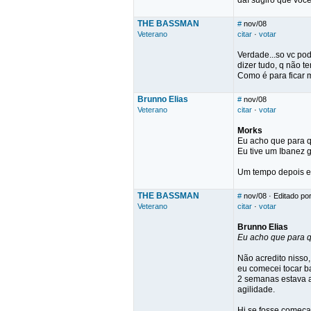
daí sugiro que você 
THE BASSMAN
#
nov/08
Veterano
citar
·
votar
Verdade...so vc pod
dizer tudo, q não t
Como é para ficar m
Brunno Elias
#
nov/08
Veterano
citar
·
votar
Morks
Eu acho que para q
Eu tive um Ibanez g
Um tempo depois eu
THE BASSMAN
#
nov/08
· Editado p
Veterano
citar
·
votar
Brunno Elias
Eu acho que para q
Não acredito nisso,
eu comecei tocar b
2 semanas estava ad
agilidade.
Hj se fosse começar