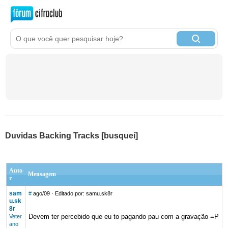
Duvidas Backing Tracks [busquei]
Auto
Mensagem
r
sam
#
ago/09
· Editado por: samu.sk8r
u.sk
8r
Devem ter percebido que eu to pagando pau com a gravação =P
Veter
ano