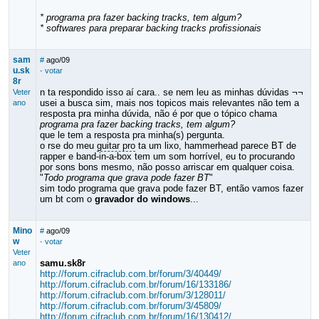
* programa pra fazer backing tracks, tem algum?
* softwares para preparar backing tracks profissionais
sam
#
ago/09
u.sk
·
votar
8r
n ta respondido isso aí cara.. se nem leu as minhas dúvidas ¬¬
Veter
usei a busca sim, mais nos topicos mais relevantes não tem a
ano
resposta pra minha dúvida, não é por que o tópico chama
programa pra fazer backing tracks, tem algum?
que le tem a resposta pra minha(s) pergunta.
o rse do meu
guitar pro
ta um lixo, hammerhead parece BT de
rapper e band-in-a-box tem um som horrível, eu to procurando
por sons bons mesmo, não posso arriscar em qualquer coisa.
"
Todo programa que grava pode fazer BT
"
sim todo programa que grava pode fazer BT, então vamos fazer
um bt com o
gravador do windows
...
Mino
#
ago/09
w
·
votar
Veter
samu.sk8r
ano
http://forum.cifraclub.com.br/forum/3/40449/
http://forum.cifraclub.com.br/forum/16/133186/
http://forum.cifraclub.com.br/forum/3/128011/
http://forum.cifraclub.com.br/forum/3/45809/
http://forum.cifraclub.com.br/forum/16/130412/