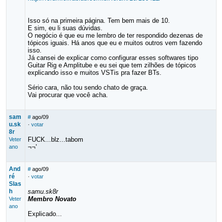
Isso só na primeira página. Tem bem mais de 10.
E sim, eu li suas dúvidas.
O negócio é que eu me lembro de ter respondido dezenas de
tópicos iguais. Há anos que eu e muitos outros vem fazendo
isso.
Já cansei de explicar como configurar esses softwares tipo
Guitar Rig e Amplitube e eu sei que tem zilhões de tópicos
explicando isso e muitos VSTis pra fazer BTs.
Sério cara, não tou sendo chato de graça.
Vai procurar que você acha.
sam
#
ago/09
u.sk
·
votar
8r
FUCK...blz...tabom
Veter
¬¬'
ano
And
#
ago/09
ré
·
votar
Slas
h
samu.sk8r
Membro Novato
Veter
ano
Explicado...