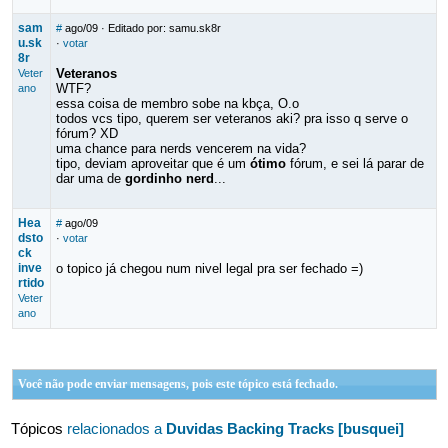
sam
#
ago/09
· Editado por: samu.sk8r
u.sk
·
votar
8r
Veteranos
Veter
WTF?
ano
essa coisa de membro sobe na kbça, O.o
todos vcs tipo, querem ser veteranos aki? pra isso q serve o
fórum? XD
uma chance para nerds vencerem na vida?
tipo, deviam aproveitar que é um
ótimo
fórum, e sei lá parar de
dar uma de
gordinho nerd
...
Hea
#
ago/09
dsto
·
votar
ck
inve
o topico já chegou num nivel legal pra ser fechado =)
rtido
Veter
ano
Você não pode enviar mensagens, pois este tópico está fechado.
Tópicos
relacionados a
Duvidas Backing Tracks [busquei]