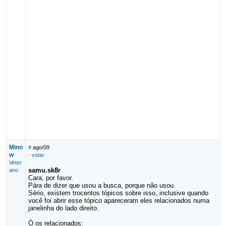
Mino
#
ago/09
w
·
votar
Veter
samu.sk8r
ano
Cara, por favor.
Pára de dizer que usou a busca, porque não usou.
Sério, existem trocentos tópicos sobre isso, inclusive quando
você foi abrir esse tópico apareceram eles relacionados numa
janelinha do lado direito.
Ó os relacionados: