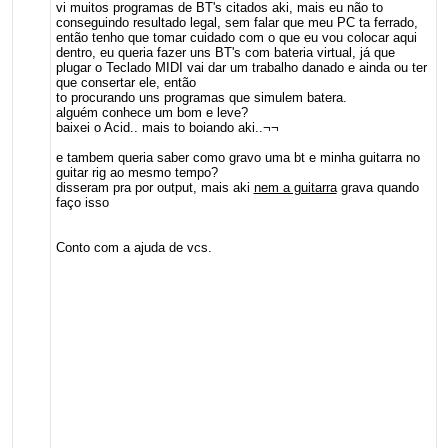
vi muitos programas de BT's citados aki, mais eu não to
conseguindo resultado legal, sem falar que meu PC ta ferrado,
então tenho que tomar cuidado com o que eu vou colocar aqui
dentro, eu queria fazer uns BT's com bateria virtual, já que
plugar o Teclado MIDI vai dar um trabalho danado e ainda ou ter
que consertar ele, então
to procurando uns programas que simulem batera.
alguém conhece um bom e leve?
baixei o Acid.. mais to boiando aki..¬¬
e tambem queria saber como gravo uma bt e minha guitarra no
guitar rig ao mesmo tempo?
disseram pra por output, mais aki
nem a guitarra
grava quando
faço isso
Conto com a ajuda de vcs.