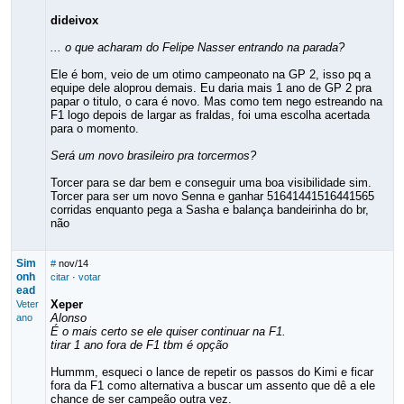
dideivox
... o que acharam do Felipe Nasser entrando na parada?
Ele é bom, veio de um otimo campeonato na GP 2, isso pq a
equipe dele aloprou demais. Eu daria mais 1 ano de GP 2 pra
papar o titulo, o cara é novo. Mas como tem nego estreando na
F1 logo depois de largar as fraldas, foi uma escolha acertada
para o momento.
Será um novo brasileiro pra torcermos?
Torcer para se dar bem e conseguir uma boa visibilidade sim.
Torcer para ser um novo Senna e ganhar 51641441516441565
corridas enquanto pega a Sasha e balança bandeirinha do br,
não
Sim
#
nov/14
onh
citar
·
votar
ead
Xeper
Veter
Alonso
ano
É o mais certo se ele quiser continuar na F1.
tirar 1 ano fora de F1 tbm é opção
Hummm, esqueci o lance de repetir os passos do Kimi e ficar
fora da F1 como alternativa a buscar um assento que dê a ele
chance de ser campeão outra vez.