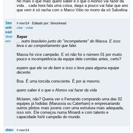
No mais o que mais quero saber é o que o Alonso vai fazer da
vida... cada hora fala uma coisa, daqui a pouco vai falar que ano
que vem é só racha com o Marco Véio no morro da vó Salvelina
Sim
#
nov/14
· Editado por: Simonhead
onh
citar
·
votar
ead
Xeper
Veter
... outro brasileiro junto do "incompetente" do Massa. E isso
ano
leva o ao comportamento que falei.
Massa foi vice campeão. E só não foi o número 01 por muito
pouco e incompetência da equipe dele corridas antes, certo?
espero que ele se de bem e isso o leve para alguma equipe
decente.
Boa. É uma torcida consciente. É por ai mesmo.
quero saber é o que o Alonso vai fazer da vida
Mclaren, não? Queria ver o Fernando comprando uma das 02
equipes já fodidas (Marussia ou Caterham) e empresariando
outros pilotos mais jovens com uma estrutura mais adequada,
isso sim. Ele começou numa Minardi e com talento e
capacidade foi/é campeão do mundo.
didei
#
nov/14