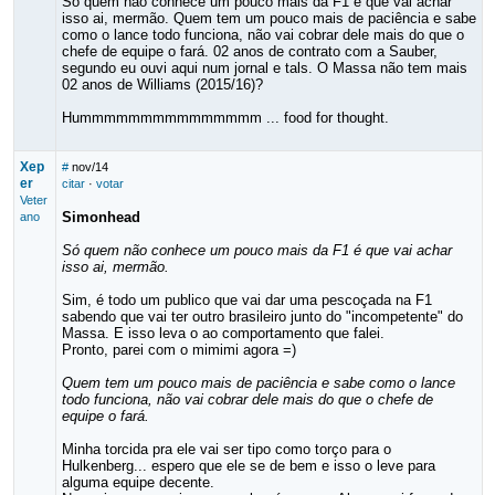
Só quem não conhece um pouco mais da F1 é que vai achar
isso ai, mermão. Quem tem um pouco mais de paciência e sabe
como o lance todo funciona, não vai cobrar dele mais do que o
chefe de equipe o fará. 02 anos de contrato com a Sauber,
segundo eu ouvi aqui num jornal e tals. O Massa não tem mais
02 anos de Williams (2015/16)?
Hummmmmmmmmmmmmmm ... food for thought.
Xep
#
nov/14
er
citar
·
votar
Veter
Simonhead
ano
Só quem não conhece um pouco mais da F1 é que vai achar
isso ai, mermão.
Sim, é todo um publico que vai dar uma pescoçada na F1
sabendo que vai ter outro brasileiro junto do "incompetente" do
Massa. E isso leva o ao comportamento que falei.
Pronto, parei com o mimimi agora =)
Quem tem um pouco mais de paciência e sabe como o lance
todo funciona, não vai cobrar dele mais do que o chefe de
equipe o fará.
Minha torcida pra ele vai ser tipo como torço para o
Hulkenberg... espero que ele se de bem e isso o leve para
alguma equipe decente.