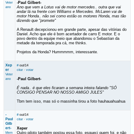
-Paul Gilbert-
Veter
Ano que vem a Lotus vai de motor mercedes.. outra que vai
ano
andar lá na frente com Williams e Mercedes. McLaren vai de
motor Honda.. não sei como estão os motores Honda, mas tão
dizendo que "promete"
A Renault decepcionou em grande parte, apesar das vitórias do
Daniel. Acho que ele é bom acertador de carro E motor. E o
povo dentro da equipe meio que abandonou o Sebastian da
metade da temporada pra cá, me thinks.
Projetos da Honda? Hummmmm, interessante.
Xep
#
out/14
er
citar
·
votar
Veter
-Paul Gilbert-
ano
É nada.. é que eles ficaram a semana inteira falando "SÓ
CONSIGO PENSAR NO NOSSO AMIGO JULES"
Tbm tem isso, mas só o massinha tirou a foto hauhauahuahua
-
#
out/14
Paul
citar
·
votar
Gilb
ert-
Xeper
Outro piloto também postou essa foto, esqueci quem foi, e não
Mem