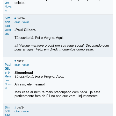
deletou.
bro
Nova
to
Sim
#
out/14
onh
citar
·
votar
ead
-Paul Gilbert-
Veter
ano
Tá escrito lá. Foi o Vergne. Aqui:
Já Vergne manteve o post em sua rede social: Decolando com
bons amigos. Feliz em dividir momentos como esse.
-
#
out/14
Paul
citar
·
votar
Gilb
ert-
Simonhead
Tá escrito lá. Foi o Vergne. Aqui:
Mem
bro
Ah sim, ele mesmo!
Nova
to
Mas esse aí nem tá mais preocupado com nada.. já está
praticamente fora da F1 no ano que vem.. injustamente.
Sim
#
out/14
onh
citar
·
votar
ead