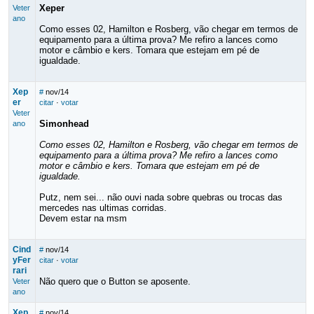
Xeper
Veter
ano
Como esses 02, Hamilton e Rosberg, vão chegar em termos de
equipamento para a última prova? Me refiro a lances como
motor e câmbio e kers. Tomara que estejam em pé de
igualdade.
Xep
#
nov/14
er
citar
·
votar
Veter
Simonhead
ano
Como esses 02, Hamilton e Rosberg, vão chegar em termos de
equipamento para a última prova? Me refiro a lances como
motor e câmbio e kers. Tomara que estejam em pé de
igualdade.
Putz, nem sei... não ouvi nada sobre quebras ou trocas das
mercedes nas ultimas corridas.
Devem estar na msm
Cind
#
nov/14
yFer
citar
·
votar
rari
Não quero que o Button se aposente.
Veter
ano
Xep
#
nov/14