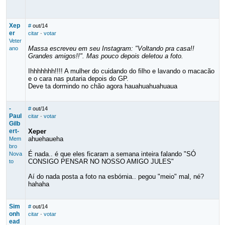
Xep
#
out/14
er
citar
·
votar
Veter
Massa escreveu em seu Instagram: "Voltando pra casa!!
ano
Grandes amigos!!". Mas pouco depois deletou a foto.
Ihhhhhhh!!!! A mulher do cuidando do filho e lavando o macacão
e o cara nas putaria depois do GP.
Deve ta dormindo no chão agora hauahuahuahuaua
-
#
out/14
Paul
citar
·
votar
Gilb
ert-
Xeper
ahuehaueha
Mem
bro
É nada.. é que eles ficaram a semana inteira falando "SÓ
Nova
CONSIGO PENSAR NO NOSSO AMIGO JULES"
to
Aí do nada posta a foto na esbórnia.. pegou "meio" mal, né?
hahaha
Sim
#
out/14
onh
citar
·
votar
ead