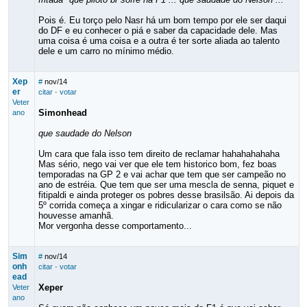
Pois é. Eu torço pelo Nasr há um bom tempo por ele ser daqui
do DF e eu conhecer o piá e saber da capacidade dele. Mas
uma coisa é uma coisa e a outra é ter sorte aliada ao talento
dele e um carro no mínimo médio.
Xep
#
nov/14
er
citar
·
votar
Veter
Simonhead
ano
que saudade do Nelson
Um cara que fala isso tem direito de reclamar hahahahahaha
Mas sério, nego vai ver que ele tem historico bom, fez boas
temporadas na GP 2 e vai achar que tem que ser campeão no
ano de estréia. Que tem que ser uma mescla de senna, piquet e
fitipaldi e ainda proteger os pobres desse brasilsão. Ai depois da
5º corrida começa a xingar e ridicularizar o cara como se não
houvesse amanhã.
Mor vergonha desse comportamento...
Sim
#
nov/14
onh
citar
·
votar
ead
Xeper
Veter
ano