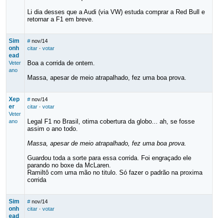
Li dia desses que a Audi (via VW) estuda comprar a Red Bull e
retornar a F1 em breve.
Sim
#
nov/14
onh
citar
·
votar
ead
Boa a corrida de ontem.
Veter
ano
Massa, apesar de meio atrapalhado, fez uma boa prova.
Xep
#
nov/14
er
citar
·
votar
Veter
Legal F1 no Brasil, otima cobertura da globo... ah, se fosse
ano
assim o ano todo.
Massa, apesar de meio atrapalhado, fez uma boa prova.
Guardou toda a sorte para essa corrida. Foi engraçado ele
parando no boxe da McLaren.
Ramiltô com uma mão no titulo. Só fazer o padrão na proxima
corrida
Sim
#
nov/14
onh
citar
·
votar
ead