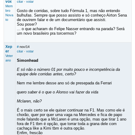
vox
citar
·
votar
Mem
Gosto de corridas, sobre tudo Fórmula 1, mas não entendo
bro
bulhufas. Sempre que posso assisto e só conheço Airton Sena
Nova
de ouvirem falar e de um documentário que assisti.
to
Sou poser?
... o que acharam do Felipe Nasser entrando na parada? Será
um novo brasileiro pra torcermos?
Xep
#
nov/14
er
citar
·
votar
Veter
Simonhead
ano
E só não o número 01 por muito pouco e incompetência da
equipe dele corridas antes, certo?
Nem me lembre desse ano só de presepada da Ferrari
quero saber é o que o Alonso vai fazer da vida
Mclaren, não?
É o mais certo se ele quiser continuar na F1. Mas como ele é
chorão, quer por quer uma vaga na Mercedes e fica de papo
mole falando que a McLaren é uma opção, mas que tirar 1 ano
fora de F1 tbm é opção, que torrar toda a grana dele com
cachaça like a Kimi tbm é outra opção.
Enfim, frescão