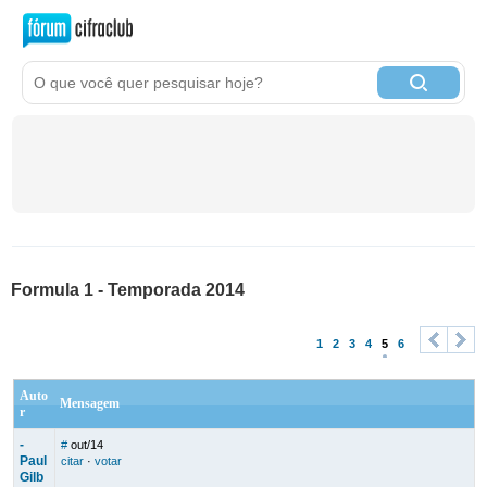
Formula 1 - Temporada 2014
1
2
3
4
5
6
<
>
Auto
Mensagem
r
-
#
out/14
Paul
citar
·
votar
Gilb