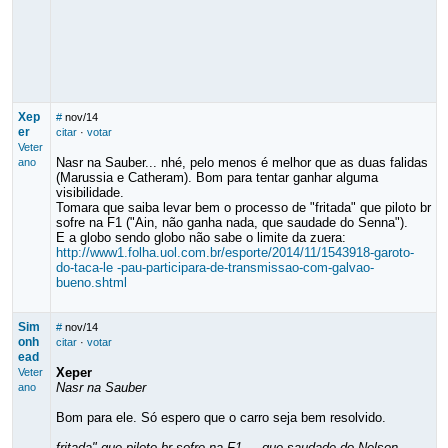
Xep
#
nov/14
er
citar
·
votar
Veter
Nasr na Sauber... nhé, pelo menos é melhor que as duas falidas
ano
(Marussia e Catheram). Bom para tentar ganhar alguma
visibilidade.
Tomara que saiba levar bem o processo de "fritada" que piloto br
sofre na F1 ("Ain, não ganha nada, que saudade do Senna").
E a globo sendo globo não sabe o limite da zuera:
http://www1.folha.uol.com.br/esporte/2014/11/1543918-garoto-
do-taca-le -pau-participara-de-transmissao-com-galvao-
bueno.shtml
Sim
#
nov/14
onh
citar
·
votar
ead
Xeper
Veter
Nasr na Sauber
ano
Bom para ele. Só espero que o carro seja bem resolvido.
fritada" que piloto br sofre na F1 ... que saudade do Nelson ...