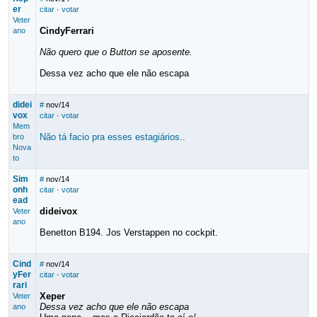
er
citar
·
votar
Veter
CindyFerrari
ano
Não quero que o Button se aposente.
Dessa vez acho que ele não escapa
didei
#
nov/14
vox
citar
·
votar
Mem
Não tá facio pra esses estagiários..
bro
Nova
to
Sim
#
nov/14
onh
citar
·
votar
ead
dideivox
Veter
ano
Benetton B194. Jos Verstappen no cockpit.
Cind
#
nov/14
yFer
citar
·
votar
rari
Xeper
Veter
Dessa vez acho que ele não escapa
ano