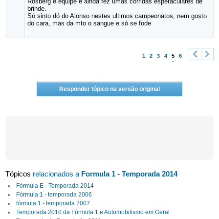
Rosberg e equipe e ainda fez umas corridas espetaculares de
brinde.
Só sinto dó do Alonso nestes ultimos campeonatos, nem gosto
do cara, mas da mto o sangue e só se fode
1
2
3
4
5
6
<
>
Responder tópico na versão original
Tópicos
relacionados a
Formula 1 - Temporada 2014
Fórmula E - Temporada 2014
Fórmula 1 - temporada 2006
fórmula 1 - temporada 2007
Temporada 2010 da Fórmula 1 e Automobilismo em Geral