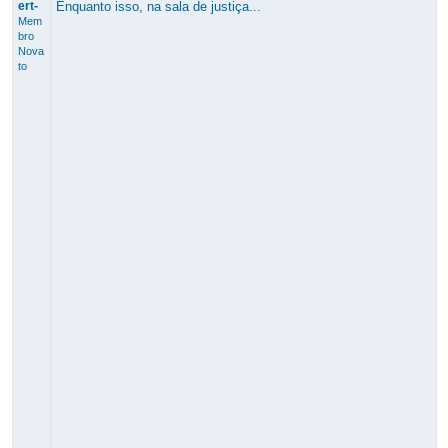
ert-
Enquanto isso, na sala de justiça...
Mem
bro
Nova
to