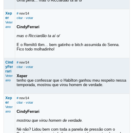
Uma pena... mas o Ricciardão ta aí o/
Xep
#
nov/14
er
citar
·
votar
Veter
CindyFerrari
ano
mas o Ricciardão ta aí o/
E o Remiltô tbm... bem gatinho e bitch assumida do Senna.
Fico todo molhadinho!
Cind
#
nov/14
yFer
citar
·
votar
rari
Xeper
Veter
tenho que confessar que o Habilton ganhou meu respeito nessa
ano
temporada, mostrou que virou homem de verdade.
Xep
#
nov/14
er
citar
·
votar
Veter
CindyFerrari
ano
mostrou que virou homem de verdade.
Nè não? Lidou bem com toda a panela de pressão com o