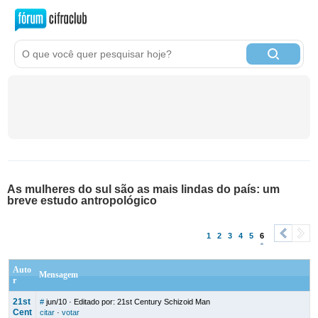
As mulheres do sul são as mais lindas do país: um
breve estudo antropológico
1
2
3
4
5
6
<
>
Auto
Mensagem
r
21st
#
jun/10
· Editado por: 21st Century Schizoid Man
Cent
citar
·
votar