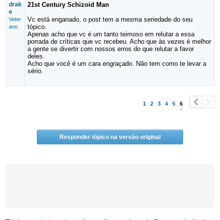
drak
21st Century Schizoid Man
e
Vc está enganado, o post tem a mesma seriedade do seu
Veter
tópico.
ano
Apenas acho que vc é um tanto teimoso em relutar a essa
porrada de críticas que vc recebeu. Acho que às vezes é melhor
a gente se divertir com nossos erros do que relutar a favor
deles.
Acho que você é um cara engraçado. Não tem como te levar a
sério.
1
2
3
4
5
6
<
>
Responder tópico na versão original