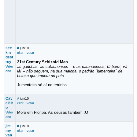
see
#
jun/10
k n
citar
·
votar
dest
roy
21st Century Schizoid Man
as gaúchas, as catarinenses -- e as paranaenses, tá bom!, vá
Veter
lá! -- não seguem, na sua maioria, o padrão "jumenteira" de
ano
beleza que impera no país.
Jumenteira só aí na terrinha
Cav
#
jun/10
aleir
citar
·
votar
o
Moro em Floripa. As deusas também :O
Veter
ano
jim
#
jun/10
my
citar
·
votar
van