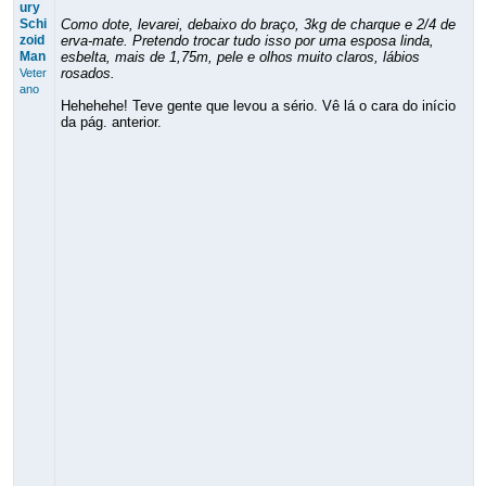
ury
Schi
Como dote, levarei, debaixo do braço, 3kg de charque e 2/4 de
zoid
erva-mate. Pretendo trocar tudo isso por uma esposa linda,
Man
esbelta, mais de 1,75m, pele e olhos muito claros, lábios
rosados.
Veter
ano
Hehehehe! Teve gente que levou a sério. Vê lá o cara do início
da pág. anterior.