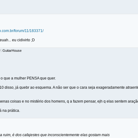
lub.com.br/forum/11/183371/
h... eu cidivirto ;D
r: GuitarHouse
é o que a mulher PENSA que quer.
0 disso, já quebr ao esquema. A não ser que o cara seja exageradamente atraente
uenas coisas e no mistério dos homens, q a fazem pensar, ejh q elas sentem araçã
 na prática.
a ruim, é dos cafajestes que inconscientemente elas gostam mais