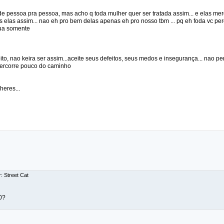
 de pessoa pra pessoa, mas acho q toda mulher quer ser tratada assim... e elas m
elas assim... nao eh pro bem delas apenas eh pro nosso tbm ... pq eh foda vc per
sua somente
ito, nao keira ser assim...aceite seus defeitos, seus medos e insegurança... nao p
percorre pouco do caminho
heres...
: Street Cat
0?