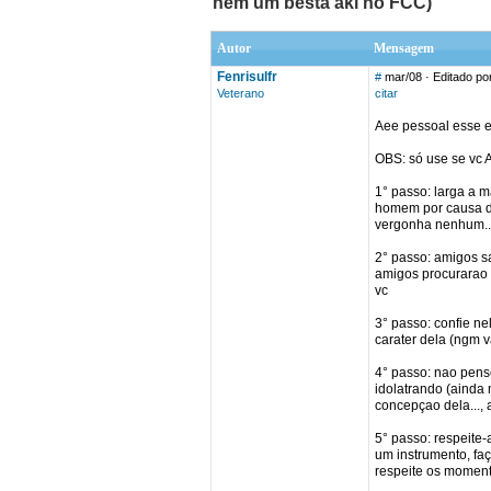
nem um besta aki no FCC)
Autor
Mensagem
Fenrisulfr
#
mar/08
· Editado por
Veterano
citar
Aee pessoal esse e
OBS: só use se vc
1° passo: larga a m
homem por causa di
vergonha nenhum..
2° passo: amigos s
amigos procurarao v
vc
3° passo: confie ne
carater dela (ngm v
4° passo: nao pense
idolatrando (ainda 
concepçao dela..., 
5° passo: respeite-
um instrumento, faç
respeite os momento