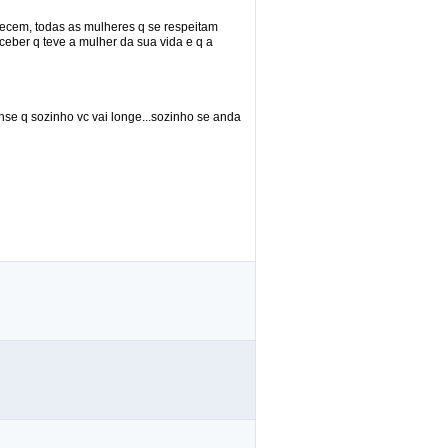
erecem, todas as mulheres q se respeitam
ceber q teve a mulher da sua vida e q a
ense q sozinho vc vai longe...sozinho se anda