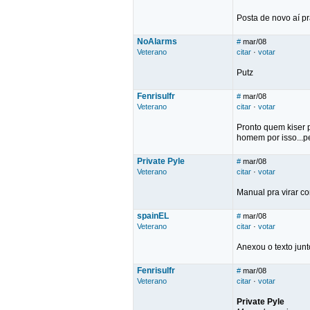
Posta de novo aí pra
NoAlarms
#
mar/08
Veterano
citar
·
votar
Putz
Fenrisulfr
#
mar/08
Veterano
citar
·
votar
Pronto quem kiser p
homem por isso...pe
Private Pyle
#
mar/08
Veterano
citar
·
votar
Manual pra virar co
spainEL
#
mar/08
Veterano
citar
·
votar
Anexou o texto jun
Fenrisulfr
#
mar/08
Veterano
citar
·
votar
Private Pyle