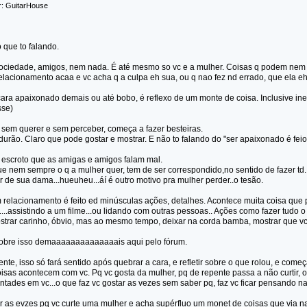
r: GuitarHouse
 que to falando.
ociedade, amigos, nem nada. É até mesmo so vc e a mulher. Coisas q podem nem sa
lacionamento acaa e vc acha q a culpa eh sua, ou q nao fez nd errado, que ela eh
ara apaixonado demais ou até bobo, é reflexo de um monte de coisa. Inclusive ine
sse)
, sem querer e sem perceber, começa a fazer besteiras.
durão. Claro que pode gostar e mostrar. E não to falando do "ser apaixonado é feio
o escroto que as amigas e amigos falam mal.
e nem sempre o q a mulher quer, tem de ser correspondido,no sentido de fazer td
de sua dama...hueuheu...áí é outro motivo pra mulher perder..o tesão.
relacionamento é feito ed minúsculas ações, detalhes. Acontece muita coisa que p
....assistindo a um filme...ou lidando com outras pessoas.. Ações como fazer tudo o 
strar carinho, óbvio, mas ao mesmo tempo, deixar na corda bamba, mostrar que vc
ei sobre isso demaaaaaaaaaaaaaais aqui pelo fórum.
ente, isso só fará sentido após quebrar a cara, e refletir sobre o que rolou, e com
as acontecem com vc. Pq vc gosta da mulher, pq de repente passa a não curtir, ou
tades em vc...o que faz vc gostar as vezes sem saber pq, faz vc ficar pensando na
r as evzes pq vc curte uma mulher e acha supérfluo um monet de coisas que via n