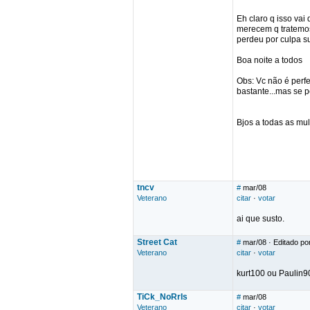
Eh claro q isso vai
merecem q tratemos 
perdeu por culpa 
Boa noite a todos
Obs: Vc não é perfe
bastante...mas se 
Bjos a todas as mul
tncv
#
mar/08
Veterano
citar
·
votar
ai que susto.
Street Cat
#
mar/08
· Editado por
Veterano
citar
·
votar
kurt100 ou Paulin9
TiCk_NoRrIs
#
mar/08
Veterano
citar
·
votar