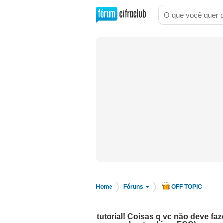
Home
Fóruns
OFF TOPIC
>
>
tutorial! Coisas q vc não deve fa