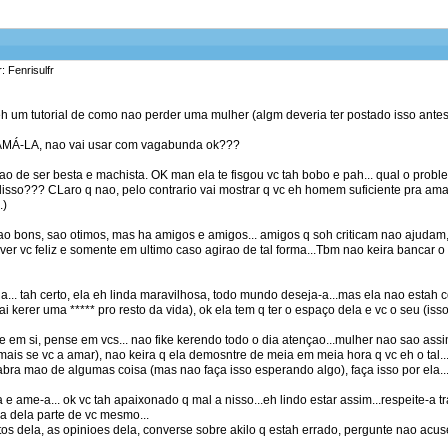
: Fenrisulfr
h um tutorial de como nao perder uma mulher (algm deveria ter postado isso antes 
 AMÁ-LA, nao vai usar com vagabunda ok???
ao de ser besta e machista. OK man ela te fisgou vc tah bobo e pah... qual o pro
sso??? CLaro q nao, pelo contrario vai mostrar q vc eh homem suficiente pra amar
.)
ao bons, sao otimos, mas ha amigos e amigos... amigos q soh criticam nao ajudam,
er vc feliz e somente em ultimo caso agirao de tal forma...Tbm nao keira bancar o 
la... tah certo, ela eh linda maravilhosa, todo mundo deseja-a...mas ela nao est
ai kerer uma ***** pro resto da vida), ok ela tem q ter o espaço dela e vc o seu (iss
 em si, pense em vcs... nao fike kerendo todo o dia atençao...mulher nao sao assim,
mais se vc a amar), nao keira q ela demosntre de meia em meia hora q vc eh o tal..
abra mao de algumas coisa (mas nao faça isso esperando algo), faça isso por ela..
a e ame-a... ok vc tah apaixonado q mal a nisso...eh lindo estar assim...respeite-a 
a dela parte de vc mesmo...
s dela, as opinioes dela, converse sobre akilo q estah errado, pergunte nao acuse