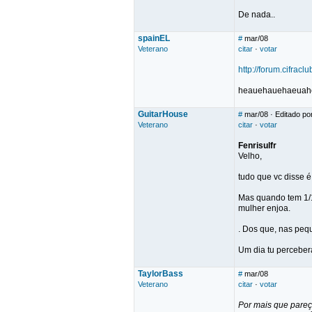
De nada..
spainEL
#
mar/08
Veterano
citar
·
votar
http://forum.cifrac
heauehauehaeuaheua
GuitarHouse
#
mar/08
· Editado po
Veterano
citar
·
votar
Fenrisulfr
Velho,
tudo que vc disse 
Mas quando tem 1/1
mulher enjoa.
. Dos que, nas peq
Um dia tu perceberá
TaylorBass
#
mar/08
Veterano
citar
·
votar
Por mais que pareç