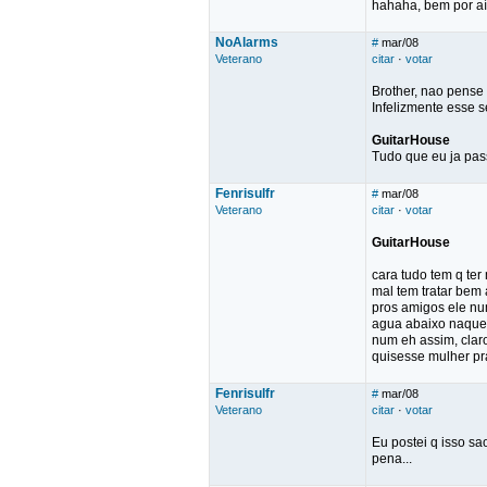
hahaha, bem por aí
NoAlarms
#
mar/08
Veterano
citar
·
votar
Brother, nao pense
Infelizmente esse se
GuitarHouse
Tudo que eu ja pas
Fenrisulfr
#
mar/08
Veterano
citar
·
votar
GuitarHouse
cara tudo tem q ter
mal tem tratar bem 
pros amigos ele num
agua abaixo naquel
num eh assim, clar
quisesse mulher pr
Fenrisulfr
#
mar/08
Veterano
citar
·
votar
Eu postei q isso sa
pena...