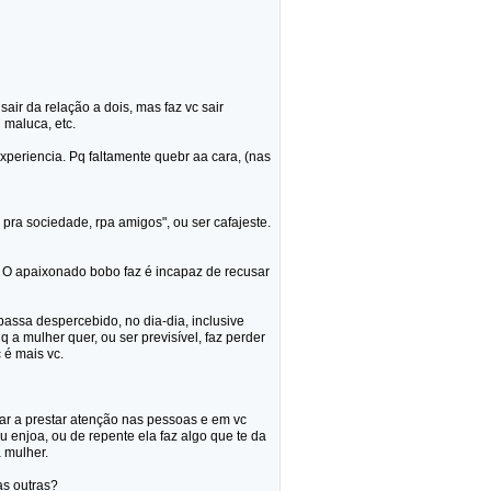
ir da relação a dois, mas faz vc sair
 maluca, etc.
xperiencia. Pq faltamente quebr aa cara, (nas
 pra sociedade, rpa amigos", ou ser cafajeste.
. O apaixonado bobo faz é incapaz de recusar
assa despercebido, no dia-dia, inclusive
q a mulher quer, ou ser previsível, faz perder
 é mais vc.
eçar a prestar atenção nas pessoas e em vc
 enjoa, ou de repente ela faz algo que te da
 mulher.
as outras?