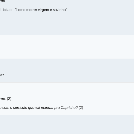
rno.
i fodao... "como morrer virgem e sozinho"
az..
rno.
(2)
to com o currículo que vai mandar pra Capricho?
(2)