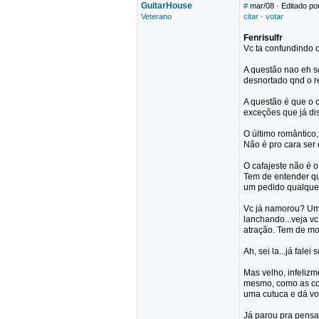
GuitarHouse
#
mar/08
· Editado po
Veterano
citar
·
votar
Fenrisulfr
Vc ta confundindo o
A questão nao eh s
desnortado qnd o re
A questão é que o c
exceções que já di
O último romântico
Não é pro cara ser 
O cafajeste não é 
Tem de entender qu
um pedido qualquer 
Vc já namorou? Um 
lanchando...veja vc
atração. Tem de mo
Ah, sei la...já fal
Mas velho, infelizm
mesmo, como as cois
uma cutuca e dá von
Já parou pra pensa