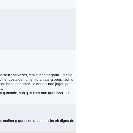
discutir as vezes, tem q ter a pegada... mas q
ulher gosta de homem q a trate-a bem... soh q
icou bobo por amor... e depois nao jogou por
..
 q mande, soh q mulher nao quer isso... se
as mulher q quer ser tratada assim eh digna de