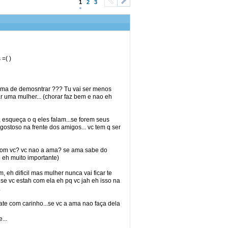
1
2
3
<
>
=( )
blema de demosntrar ??? Tu vai ser menos
 uma mulher... (chorar faz bem e nao eh
 esqueça o q eles falam...se forem seus
gostoso na frente dos amigos... vc tem q ser
ah com vc? vc nao a ama? se ama sabe do
o eh muito importante)
 eh dificil mas mulher nunca vai ficar te
.se vc estah com ela eh pq vc jah eh isso na
.
trate com carinho...se vc a ama nao faça dela
...