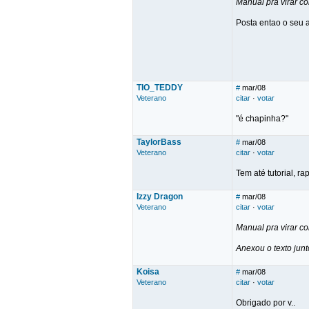
Manual pra virar co
Posta entao o seu a
TIO_TEDDY
#
mar/08
Veterano
citar
·
votar
"é chapinha?"
TaylorBass
#
mar/08
Veterano
citar
·
votar
Tem até tutorial, rap
Izzy Dragon
#
mar/08
Veterano
citar
·
votar
Manual pra virar co
Anexou o texto jun
Koisa
#
mar/08
Veterano
citar
·
votar
Obrigado por v..