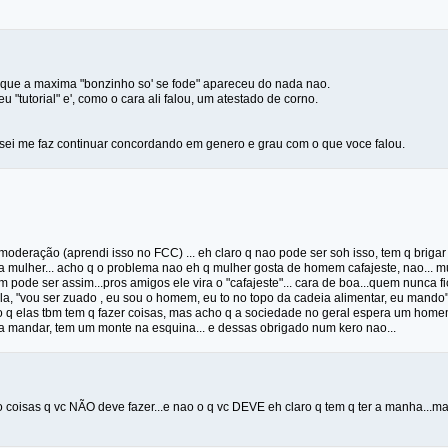
 que a maxima "bonzinho so' se fode" apareceu do nada nao.
u "tutorial" e', como o cara ali falou, um atestado de corno.
sei me faz continuar concordando em genero e grau com o que voce falou.
 moderação (aprendi isso no FCC) ... eh claro q nao pode ser soh isso, tem q brigar 
a mulher... acho q o problema nao eh q mulher gosta de homem cafajeste, nao... m
 pode ser assim...pros amigos ele vira o "cafajeste"... cara de boa...quem nunca f
a, "vou ser zuado , eu sou o homem, eu to no topo da cadeia alimentar, eu mando".
o q elas tbm tem q fazer coisas, mas acho q a sociedade no geral espera um homem
a mandar, tem um monte na esquina... e dessas obrigado num kero nao...
o coisas q vc NÃO deve fazer...e nao o q vc DEVE eh claro q tem q ter a manha...m