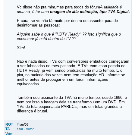
Vc disse não pra mim,mas para todos do fórum
A utilidade é
uma só, é ter uma
imagem de alta definição, tipo TVA Digital.
E cara, se vc não tá muito por dentro do assunto, para de
desinformar as pessoas:
Alguém sabe o que é "HDTV Ready" ?? Isto significa que o
conversor já está dentro do TV ??
Sim!
Não é nada disso. TVs com conversores embutidos começaram
a ser fabricadas no mes passado. E TVs com essa parada de
HDTV Ready, já vem sendo produzidas há muito tempo. E o
pior, na maioria das vezes nem tem resolução HD. Informe-se
melhor antes de propagar em um forum informações
equivocadas.
Também sou assinante da TVA há muito tempo, desde 1996, e
nem por isso a imagem dela se transformou em um DVD. Em
YVs de tela pequena até PARECE, mas em telas grandes a
diferença é brutal.
ROT
#
jan/08
TA
citar
·
votar
Veter