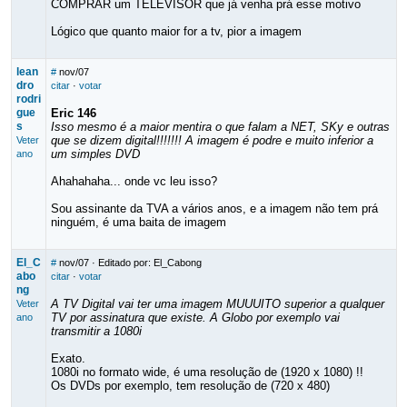
COMPRAR um TELEVISOR que já venha prá esse motivo
Lógico que quanto maior for a tv, pior a imagem
lean
#
nov/07
dro
citar
·
votar
rodri
gue
Eric 146
s
Isso mesmo é a maior mentira o que falam a NET, SKy e outras
que se dizem digital!!!!!!! A imagem é podre e muito inferior a
Veter
um simples DVD
ano
Ahahahaha... onde vc leu isso?
Sou assinante da TVA a vários anos, e a imagem não tem prá
ninguém, é uma baita de imagem
El_C
#
nov/07
· Editado por: El_Cabong
abo
citar
·
votar
ng
A TV Digital vai ter uma imagem MUUUITO superior a qualquer
Veter
TV por assinatura que existe. A Globo por exemplo vai
ano
transmitir a 1080i
Exato.
1080i no formato wide, é uma resolução de (1920 x 1080) !!
Os DVDs por exemplo, tem resolução de (720 x 480)