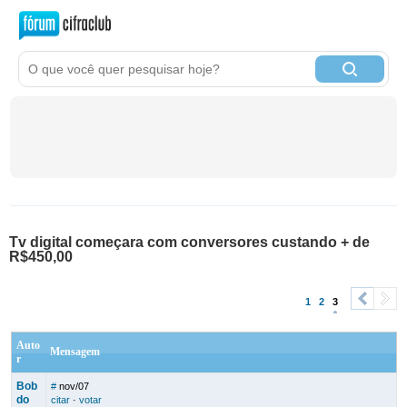
Tv digital começara com conversores custando + de
R$450,00
1
2
3
<
>
Auto
Mensagem
r
Bob
#
nov/07
do
citar
·
votar