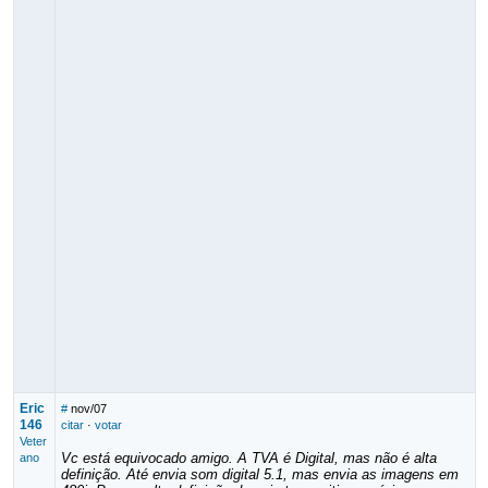
Eric
#
nov/07
146
citar
·
votar
Veter
Vc está equivocado amigo. A TVA é Digital, mas não é alta
ano
definição. Até envia som digital 5.1, mas envia as imagens em