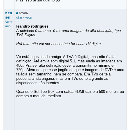
mas isso te sai quanto $$ ?
Ken
#
nov/07
sei
citar
·
votar
Veter
leandro rodrigues
ano
A utilidade é uma só, é ter uma imagem de alta definição, tipo
TVA Digital.
Prá mim não vai ser necessário ter essa TV digita
Vc está equivocado amigo. A TVA é Digital, mas não é alta
definição. Até envia som digital 5.1, mas envia as imagens em
480i. Pra ser alta definição deveria transmitir no mínimo em
720p. Além de que esse jargão de que é imagem de DVD é uma
falácia sem tamanho, nem se compara. Em TVs de tela
pequena ainda engana, mas em TVs de tela grande as
disparidades são latentes.
Quando o Set Top Box com saída HDMI cair pra 500 merréis eu
compro o meu de imediato.