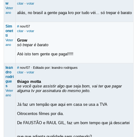
w
citar
·
votar
Veter
aliás, no brasil a gente paga kro por tudo véi... só trepar é barato
ano
Sim
#
nov/07
onet
citar
·
votar
ti
Grow
Veter
só trepar é barato
ano
Até isto tem gente que paga!!!!!
lean
#
nov/07
· Editado por: leandro rodrigues
dro
citar
·
votar
rodri
gue
thiago motta
s
se você quise assistir algo que seja bom, vai ter que pagar
alguma tv por assinatura do mesmo jeito.
Veter
ano
Já faz um tempão que aqui em casa se usa a TVA
Oitrocentos filmes por dia.
De FAUSTÃO e RAUL GIL, faz um bom tempo que já descartei
que que adianta qualidade sem conteudo?