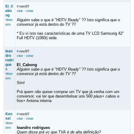
El_C
#
nov/07
abo
citar
·
votar
ng
Alguém sabe o que é "HDTV Ready" ?? Isto significa que o
Veter
conversor já está dentro do TV ??
ano
* Eu vi isto nas características de uma TV LCD Samsung 42"
Full HDTV (1080i) wide.
lean
#
nov/07
dro
citar
·
votar
rodri
gue
El_Cabong
s
Alguém sabe o que é "HDTV Ready" ?? Isto significa que o
conversor já está dentro do TV ??
Veter
ano
Sim!
Prá quem não quiser comprar um TV que já venha com um
conversor, vai ter que desembolsar uns 500 páus+ cabos e
fios+ Antena interna
Ken
#
nov/07
sei
citar
·
votar
Veter
leandro rodrigues
ano
Quem disse prá vc que TVA é de alta definição?