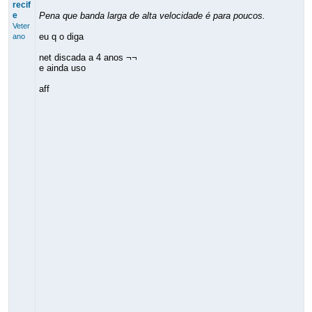
recif
e
Pena que banda larga de alta velocidade é para poucos.
Veter
eu q o diga
ano
net discada a 4 anos ¬¬
e ainda uso
aff