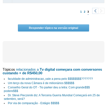
1
2
3
<
>
Responder tópico na versão original
Tópicos
relacionados a
Tv digital começara com conversores
custando + de R$450,00
faculdade de administracao,,vale a pena pelo $$$$$$$$???????
Um terço da nova Câmara é de milionários $$$$$$
Conselho Geral do OT - Tio parker deu a letra: Com grande$$$
podere$$$
Dr. Steve Pieczenik diz: A Terceira Guerra Mundial Começará em 25 de
setembro, será?
Por via de comparação - Estágio $$$$$