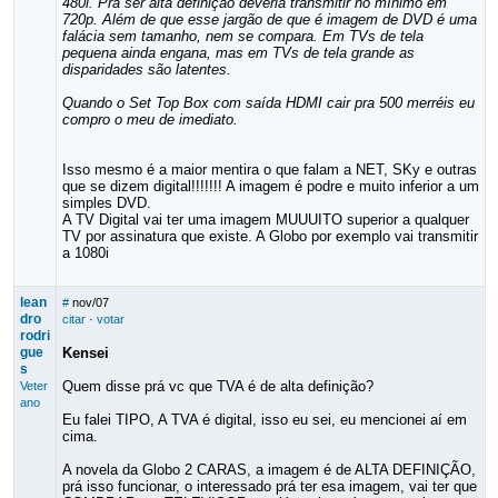
480i. Pra ser alta definição deveria transmitir no mínimo em
720p. Além de que esse jargão de que é imagem de DVD é uma
falácia sem tamanho, nem se compara. Em TVs de tela
pequena ainda engana, mas em TVs de tela grande as
disparidades são latentes.
Quando o Set Top Box com saída HDMI cair pra 500 merréis eu
compro o meu de imediato.
Isso mesmo é a maior mentira o que falam a NET, SKy e outras
que se dizem digital!!!!!!! A imagem é podre e muito inferior a um
simples DVD.
A TV Digital vai ter uma imagem MUUUITO superior a qualquer
TV por assinatura que existe. A Globo por exemplo vai transmitir
a 1080i
lean
#
nov/07
dro
citar
·
votar
rodri
gue
Kensei
s
Quem disse prá vc que TVA é de alta definição?
Veter
ano
Eu falei TIPO, A TVA é digital, isso eu sei, eu mencionei aí em
cima.
A novela da Globo 2 CARAS, a imagem é de ALTA DEFINIÇÃO,
prá isso funcionar, o interessado prá ter esa imagem, vai ter que