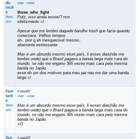
do
citar
·
votar
recif
e
those_who_fight
Putz, isso ainda existe!? rsrs
Veter
infelizmente =/
ano
Apesar que me lembro daquele barulho trash que fazia quando
conectava. Velhos tempos.
eh.. pior q eh inesquecivel mesmo..
altamente estressante
Mas é um absurdo mesmo esse país, li esses dias(não me
lembro onde) que o Brasil pagava a banda larga mais cara do
mundo, se não me engano 365 vezes mais cara pela mesma
banda no Japão.
esse eh um dos motivos para meu pai nao me dar uma banda
larga =/
Fast
#
nov/07
turtl
citar
·
votar
e
Mas é um absurdo mesmo esse país, li esses dias(não me
Veter
lembro onde) que o Brasil pagava a banda larga mais cara do
ano
mundo, se não me engano 365 vezes mais cara pela mesma
banda no Japão.
=O
Gro
#
nov/07