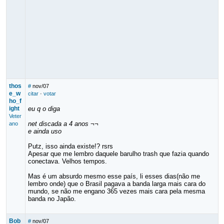
thos
#
nov/07
e_w
citar
·
votar
ho_f
ight
eu q o diga
Veter
net discada a 4 anos ¬¬
ano
e ainda uso
Putz, isso ainda existe!? rsrs
Apesar que me lembro daquele barulho trash que fazia quando
conectava. Velhos tempos.
Mas é um absurdo mesmo esse país, li esses dias(não me
lembro onde) que o Brasil pagava a banda larga mais cara do
mundo, se não me engano 365 vezes mais cara pela mesma
banda no Japão.
Bob
#
nov/07