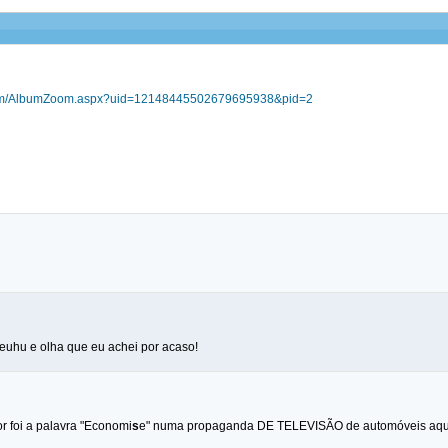
.com/AlbumZoom.aspx?uid=12148445502679695938&pid=2
hu e olha que eu achei por acaso!
r foi a palavra "Economi
s
e" numa propaganda DE TELEVISÃO de automóveis aqui