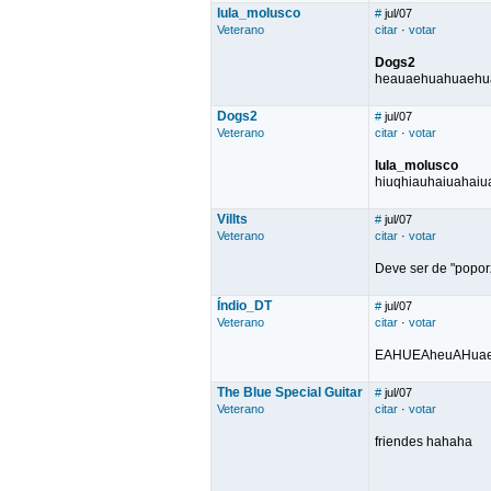
lula_molusco
#
jul/07
Veterano
citar
·
votar
Dogs2
heauaehuahuaehuae
Dogs2
#
jul/07
Veterano
citar
·
votar
lula_molusco
hiuqhiauhaiuahaiua
Villts
#
jul/07
Veterano
citar
·
votar
Deve ser de "poporz
Índio_DT
#
jul/07
Veterano
citar
·
votar
EAHUEAheuAHua
The Blue Special Guitar
#
jul/07
Veterano
citar
·
votar
friendes hahaha