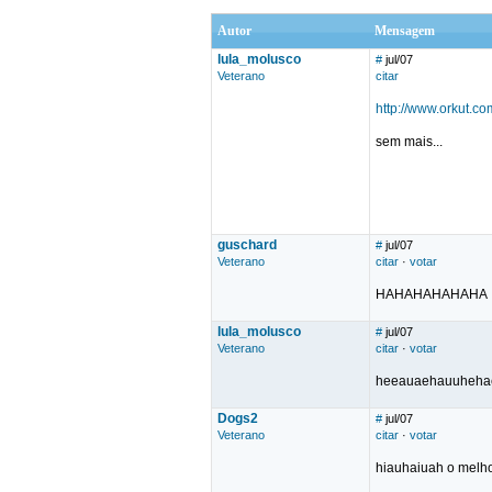
Autor
Mensagem
lula_molusco
#
jul/07
Veterano
citar
http://www.orkut
sem mais...
guschard
#
jul/07
Veterano
citar
·
votar
HAHAHAHAHAHA
lula_molusco
#
jul/07
Veterano
citar
·
votar
heeauaehauuhehaeu
Dogs2
#
jul/07
Veterano
citar
·
votar
hiauhaiuah o melho