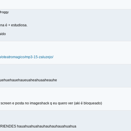
 froggy
na é + estudiosa.
aido
m/oteatromagico/mp3-15-zaluzejo/
hauehuehauehaueuaheahuaaheauhe
 screen e posta no imageshack q eu quero ver (aki é bloqueado)
s FRIENDES hauahuahuahauhauhauhauahuahua