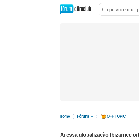
Home
Fóruns
OFF TOPIC
>
>
Ai essa globalização [bizarrice or