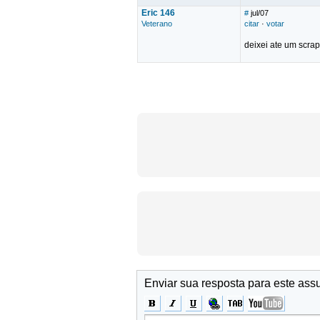
Eric 146
#
jul/07
Veterano
citar
·
votar
deixei ate um scrap
Enviar sua resposta para este ass