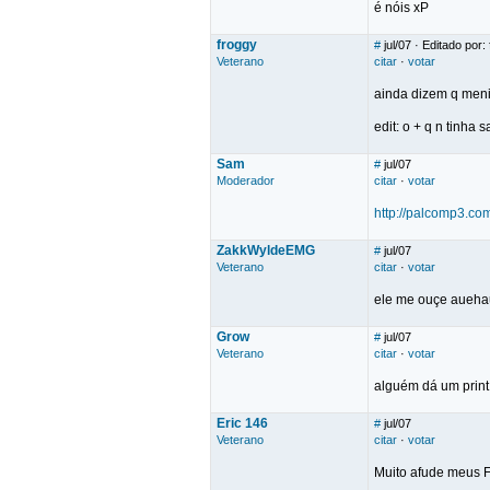
é nóis xP
froggy
#
jul/07
· Editado por:
Veterano
citar
·
votar
ainda dizem q meni
edit: o + q n tinha s
Sam
#
jul/07
Moderador
citar
·
votar
http://palcomp3.co
ZakkWyldeEMG
#
jul/07
Veterano
citar
·
votar
ele me ouçe aue
Grow
#
jul/07
Veterano
citar
·
votar
alguém dá um print
Eric 146
#
jul/07
Veterano
citar
·
votar
Muito afude meu