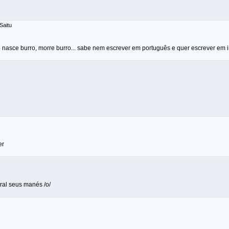
Saitu
asce burro, morre burro... sabe nem escrever em português e quer escrever em in
er
lural seus manés /o/