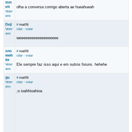
mm
ett
olha a conversa comigo aberta ae hueahueah
Veter
ano
Deji
#
mai/06
Veter
citar
·
votar
ano
weeeeeeeeeeeeeeeeeee
sno
#
mai/06
wwh
citar
·
votar
ite
Ele sempre faz isso aqui e em outros foruns. hehehe
Veter
ano
gu
#
mai/06
Veter
citar
·
votar
ano
;o ioahhioahioa