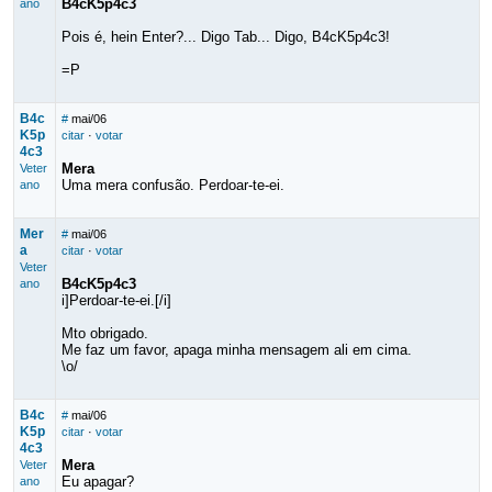
B4cK5p4c3
ano
Pois é, hein Enter?... Digo Tab... Digo, B4cK5p4c3!
=P
B4c
#
mai/06
K5p
citar
·
votar
4c3
Mera
Veter
Uma mera confusão. Perdoar-te-ei.
ano
Mer
#
mai/06
a
citar
·
votar
Veter
B4cK5p4c3
ano
i]Perdoar-te-ei.[/i]
Mto obrigado.
Me faz um favor, apaga minha mensagem ali em cima.
\o/
B4c
#
mai/06
K5p
citar
·
votar
4c3
Mera
Veter
Eu apagar?
ano