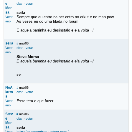
e
citar
·
votar
Mor
sa
seila
Sempre que eu entro na net entro no orkut e no msn pow.
Veter
As vezes eu do uma filada no fórum.
ano
E aquela barrinha eu desinstalo e ela volta =/
seila
#
mai/06
Veter
citar
·
votar
ano
Steve Morsa
E aquela barrinha eu desinstalo e ela volta =/
sei
NoA
#
mai/06
larm
citar
·
votar
s
Esse tem o que fazer..
Veter
ano
Stev
#
mai/06
e
citar
·
votar
Mor
sa
seila
http://br.encontros.yahoo.com/
Veter