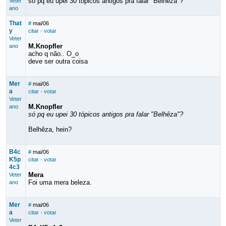
só pq eu upei 30 tópicos antigos pra falar "Belhêza"?
Veter
ano
That
#
mai/06
y
citar
·
votar
Veter
M.Knopfler
ano
acho q não.. O_o
deve ser outra coisa
Mer
#
mai/06
a
citar
·
votar
Veter
M.Knopfler
ano
só pq eu upei 30 tópicos antigos pra falar "Belhêza"?
Belhêza, hein?
B4c
#
mai/06
K5p
citar
·
votar
4c3
Mera
Veter
Foi uma mera beleza.
ano
Mer
#
mai/06
a
citar
·
votar
Veter