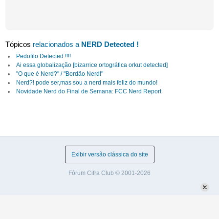
Tópicos
relacionados a
NERD Detected !
Pedofilo Detected !!!!
Ai essa globalização [bizarrice ortográfica orkut detected]
"O que é Nerd?" / "Bordão Nerd!"
Nerd?! pode ser,mas sou a nerd mais feliz do mundo!
Novidade Nerd do Final de Semana: FCC Nerd Report
Exibir versão clássica do site
Fórum Cifra Club © 2001-2026