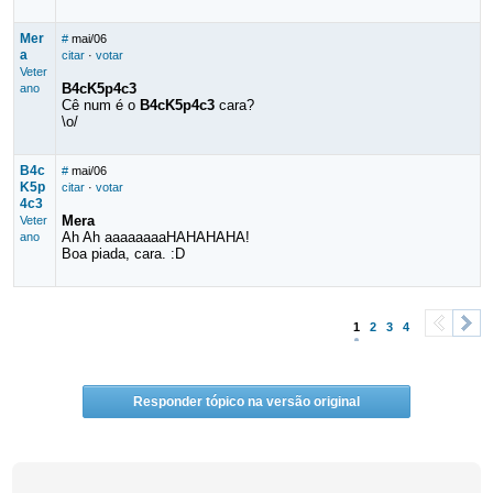
Mer
#
mai/06
a
citar
·
votar
Veter
B4cK5p4c3
ano
Cê num é o
B4cK5p4c3
cara?
\o/
B4c
#
mai/06
K5p
citar
·
votar
4c3
Mera
Veter
Ah Ah aaaaaaaaHAHAHAHA!
ano
Boa piada, cara. :D
1
2
3
4
<
>
Responder tópico na versão original