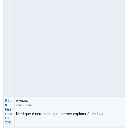
Blac
#
mai/06
k
citar
·
votar
Fire
Nerd que é nerd sabe que internet explorer é um lixo
Gato
OT
2011