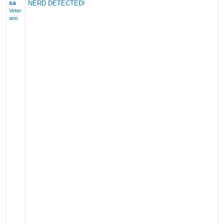
sa
NERD DETECTED!
Veter
ano