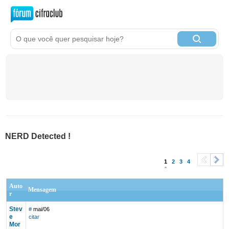
NERD Detected !
1
2
3
4
<
>
Auto
Mensagem
r
Stev
#
mai/06
e
citar
Mor