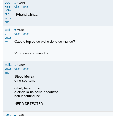
Luc
#
mai/06
kas
citar
·
votar
_Gui
tar
HAhahahahhaa!!!
Veter
ano
asd
#
mai/06
a
citar
·
votar
Veter
Cade o topico do bicho dono do mundo?
ano
Virou dono do mundo?
seila
#
mai/06
Veter
citar
·
votar
ano
Steve Morsa
e no seu tem:
orkut, forum, msn...
e ainda la na barra 'encontros'
hehueheuuheuhe
NERD DETECTED
Stev
#
mai/06