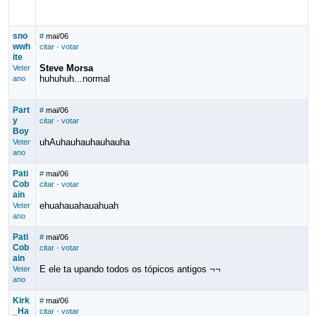
sno
#
mai/06
wwh
citar
·
votar
ite
Steve Morsa
Veter
huhuhuh...normal
ano
Part
#
mai/06
y
citar
·
votar
Boy
uhAuhauhauhauhauha
Veter
ano
Pati
#
mai/06
Cob
citar
·
votar
ain
ehuahauahauahuah
Veter
ano
Pati
#
mai/06
Cob
citar
·
votar
ain
E ele ta upando todos os tópicos antigos ¬¬
Veter
ano
Kirk
#
mai/06
_Ha
citar
·
votar