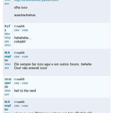
ano
olha isso
auauhauhahua
KaT
#
mai/06
y
citar
·
votar
Miss
hahahaha...
Simp
coitado!
atia
2012
M.K
#
mai/06
nopf
citar
·
votar
ler
Ele sempre faz isso aqui e em outros foruns. hehehe
Veter
Oxe! não entendi isso!
ano
strat
#
mai/06
opei
citar
·
votar
do
heil to the nerd
Veter
ano
M.K
#
mai/06
nopf
citar
·
votar
ler