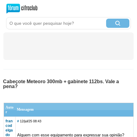
Cabeçote Meteoro 300mb + gabinete 112bs. Vale a
pena?
Auto
Mensagem
r
fran
#
12/jul/25 08:43
cod
elga
do
Alguem com esse equipamento para expressar sua opinião?