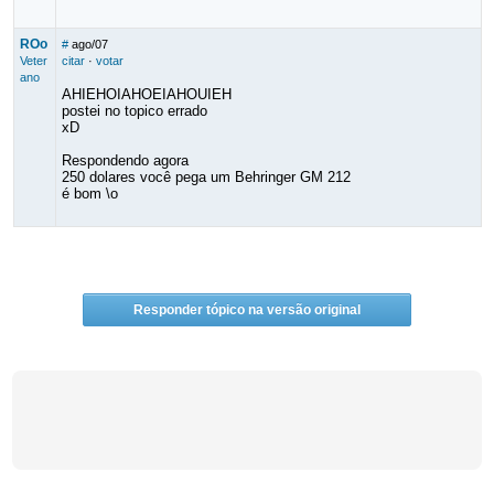
ROo
#
ago/07
Veter
citar
·
votar
ano
AHIEHOIAHOEIAHOUIEH
postei no topico errado
xD
Respondendo agora
250 dolares você pega um Behringer GM 212
é bom \o
Responder tópico na versão original