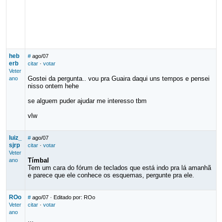
heb
#
ago/07
erb
citar
·
votar
Veter
Gostei da pergunta.. vou pra Guaira daqui uns tempos e pensei
ano
nisso ontem hehe
se alguem puder ajudar me interesso tbm
vlw
luiz_
#
ago/07
sjrp
citar
·
votar
Veter
Tímbal
ano
Tem um cara do fórum de teclados que está indo pra lá amanhã
e parece que ele conhece os esquemas, pergunte pra ele.
ROo
#
ago/07
· Editado por: ROo
Veter
citar
·
votar
ano
...