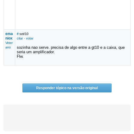
ema
#
set/10
niox
citar
·
votar
Veter
sozinha nao serve. precisa de algo entre a gt10 e a caixa, que
ano
seria um amplificador.
Flw.
Responder tópico na versão original