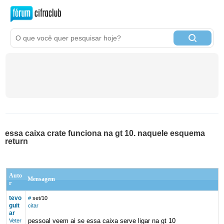
essa caixa crate funciona na gt 10. naquele esquema
return
Auto
Mensagem
r
tevo
#
set/10
guit
citar
ar
pessoal veem ai se essa caixa serve ligar na gt 10
Veter