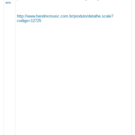
ano
http://www.hendrixmusic.com.br/produto/detalhe.scale?
codigo=12725