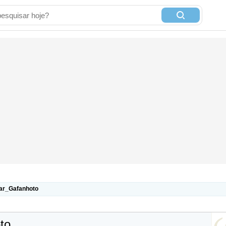
tar_Gafanhoto
to