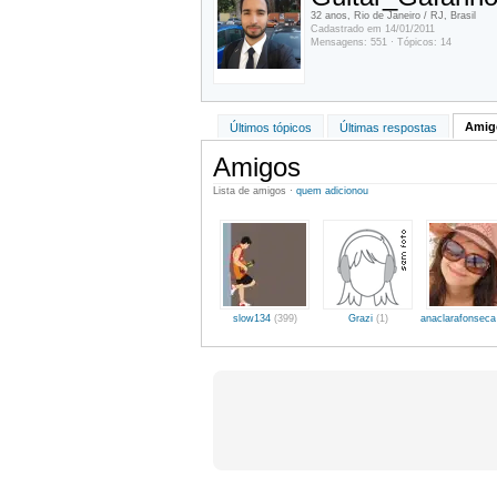
32 anos, Rio de Janeiro / RJ, Brasil
Cadastrado em 14/01/2011
Mensagens: 551 · Tópicos: 14
Amigo
Últimos tópicos
Últimas respostas
Amigos
Lista de amigos ·
quem adicionou
slow134
(399)
Grazi
(1)
anaclarafonsec