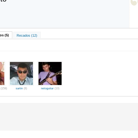
s (5)
Recados (12)
a
(159)
sartin
(8)
netoguitar
(10)