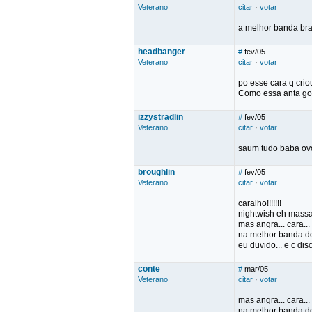
Veterano
citar
·
votar
a melhor banda bra
headbanger
#
fev/05
Veterano
citar
·
votar
po esse cara q crio
Como essa anta gor
izzystradlin
#
fev/05
Veterano
citar
·
votar
saum tudo baba ovo
broughlin
#
fev/05
Veterano
citar
·
votar
caralho!!!!!!!
nightwish eh massa.
mas angra... cara..
na melhor banda do
eu duvido... e c dis
conte
#
mar/05
Veterano
citar
·
votar
mas angra... cara..
na melhor banda do