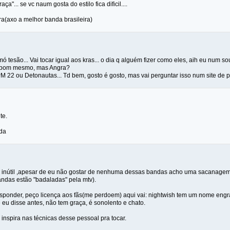
aça"... se vc naum gosta do estilo fica dificil....
ra(axo a melhor banda brasileira)
ó tesão... Vai tocar igual aos kras... o dia q alguém fizer como eles, aih eu num sou
 bom mesmo, mas Angra?
 22 ou Detonautas... Td bem, gosto é gosto, mas vai perguntar isso num site de p
te.
uda
é inútil ,apesar de eu não gostar de nenhuma dessas bandas acho uma sacanagem,
andas estão "badaladas" pela mtv).
esponder, peço licença aos fãs(me perdoem) aqui vai: nightwish tem um nome engr
eu disse antes, não tem graça, é sonolento e chato.
inspira nas técnicas desse pessoal pra tocar.