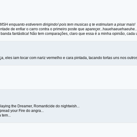
H enquanto estiverem dirigindo! pois tem musicas q te estimulam a pisar mais!
ntade de enfiar o carro contra o primeiro poste que apareçer...hauehaeuehaeuhe..
banda fantástica! Não tem comparações, claro que essa é a minha opinião, cada 
aça, eles iam tocar com nariz vermelho e cara pintada, tacando tortas uns nos outro
laying the Dreamer, Romanticide do nightwish...
read your Fire do angra...
 tem...