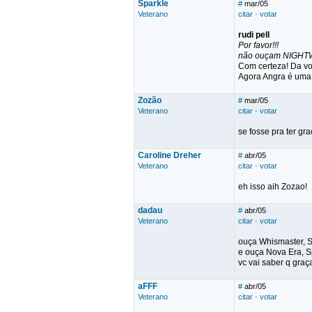
Sparkle
#
mar/05
Veterano
citar
·
votar
rudi pell
Por favor!!!
não ouçam NIGHTWIS
Com certeza! Da vo
Agora Angra é uma 
Zozão
#
mar/05
Veterano
citar
·
votar
se fosse pra ter gr
Caroline Dreher
#
abr/05
Veterano
citar
·
votar
eh isso aih Zozao!
dadau
#
abr/05
Veterano
citar
·
votar
ouça Whismaster, S
e ouça Nova Era, Sp
vc vai saber q graça
aFFF
#
abr/05
Veterano
citar
·
votar