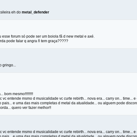
sileira eh do
metal_defender
u esse forum só pode ser um boiola fã d new metal e axé.
da pode falar q angra ñ tem graça?????
 gringo...
.. bom mesmo!!!!!!!!!
. c vc entende msmo d musicalidade vc curte rebirth... nova era... carry on... time..
 pais... e uma das mais completas d metal da atualidade... ou alguem pode discor
corda... quero ver fazer melhor!!
. c vc entende msmo d musicalidade vc curte rebirth... nova era... carry on... time..
 pais... e uma das mais completas d metal da atualidade... ou alguem pode discor