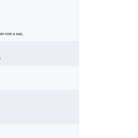
.
um com a sua...
s