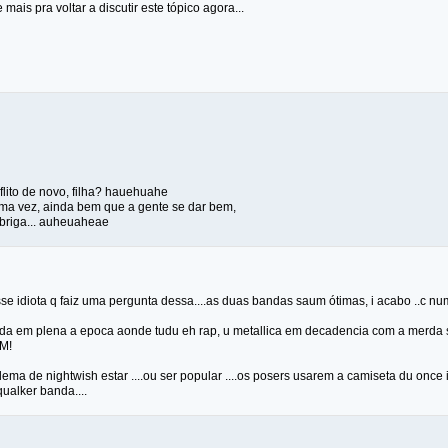
mais pra voltar a discutir este tópico agora...
lito de novo, filha? hauehuahe
ma vez, ainda bem que a gente se dar bem,
 briga... auheuaheae
se idiota q faiz uma pergunta dessa....as duas bandas saum ótimas, i acabo ..c num
da em plena a epoca aonde tudu eh rap, u metallica em decadencia com a merda s
M!
lema de nightwish estar ....ou ser popular ....os posers usarem a camiseta du once 
ualker banda....