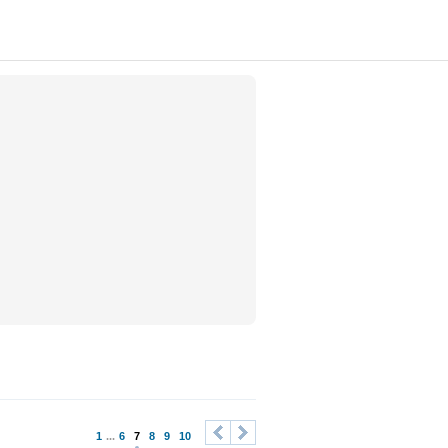
1
...
6
7
8
9
10
<
>