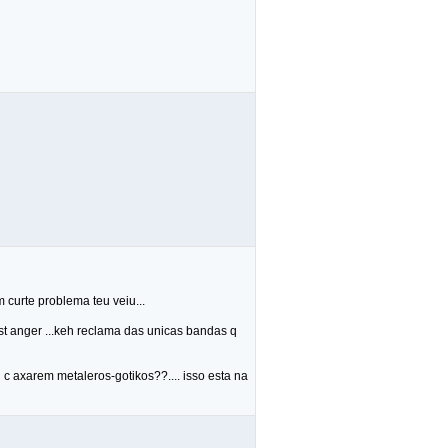
 curte problema teu veiu...
t anger ...keh reclama das unicas bandas q
i c axarem metaleros-gotikos??.... isso esta na