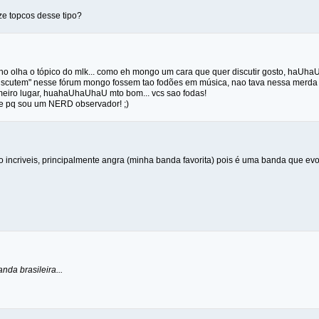
ze topcos desse tipo?
 olha o tópico do mlk... como eh mongo um cara que quer discutir gosto, haUhaU
iscutem" nesse fórum mongo fossem tao fodões em música, nao tava nessa merda de
eiro lugar, huahaUhaUhaU mto bom... vcs sao fodas!
ite pq sou um NERD observador! ;)
 incriveis, principalmente angra (minha banda favorita) pois é uma banda que evo
nda brasileira...