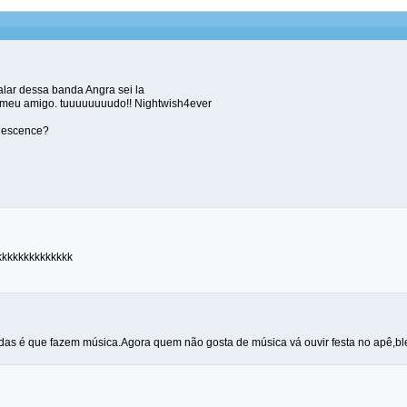
alar dessa banda Angra sei la
a meu amigo. tuuuuuuuudo!! Nightwish4ever
anescence?
kkkkkkkkkkkkkk
as é que fazem música.Agora quem não gosta de música vá ouvir festa no apê,blergh!!!