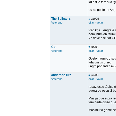
kd estilo tem sua "gr
eu so gosto de Ang
The Splinters
#
abr/05
Veterano
citar
·
votar
Vão kga... Angra é m
bem, num eh taum
Vc deve escutar CPM
Cat
#
jun/05
Veterano
citar
·
votar
Gosto naum c discu
kda um tm u seu
i ngm pod tntah m
anderson luiz
#
jun/05
Veterano
citar
·
votar
rapaz esse tópico 
agora pq estas 2 b
Mas já que é pra r
tem nada disso que 
Mas muita gente se 