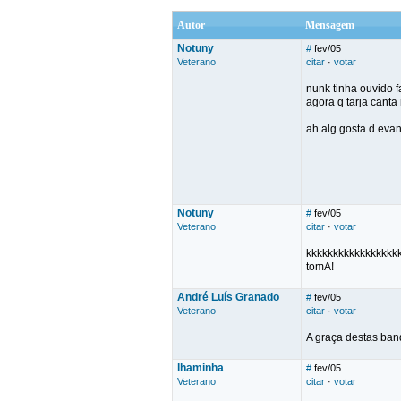
Autor
Mensagem
Notuny
#
fev/05
Veterano
citar
·
votar
nunk tinha ouvido f
agora q tarja cant
ah alg gosta d ev
Notuny
#
fev/05
Veterano
citar
·
votar
kkkkkkkkkkkkkkkkk
tomA!
André Luís Granado
#
fev/05
Veterano
citar
·
votar
A graça destas band
lhaminha
#
fev/05
Veterano
citar
·
votar