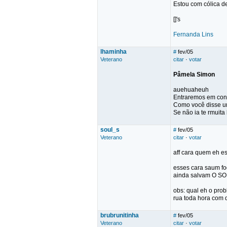
Estou com cólica de 
[]'s
Fernanda Lins
lhaminha
#
fev/05
Veterano
citar
·
votar
Pâmela Simon
auehuaheuh
Entraremos em conf
Como você disse u
Se não ia te rmuita
soul_s
#
fev/05
Veterano
citar
·
votar
aff cara quem eh es
esses cara saum fo
ainda salvam O SO
obs: qual eh o prob
rua toda hora com q
brubrunitinha
#
fev/05
Veterano
citar
·
votar