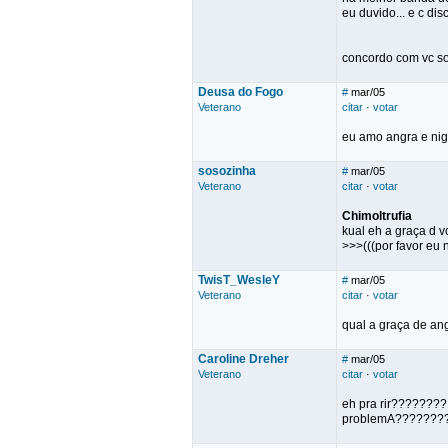
eu duvido... e c dis
concordo com vc soh
Deusa do Fogo
#
mar/05
Veterano
citar
·
votar
eu amo angra e nigh
sosozinha
#
mar/05
Veterano
citar
·
votar
Chimoltrufia
kual eh a graça d 
>>>(((por favor eu 
TwisT_WesleY
#
mar/05
Veterano
citar
·
votar
qual a graça de an
Caroline Dreher
#
mar/05
Veterano
citar
·
votar
eh pra rir????????
problemA?????????