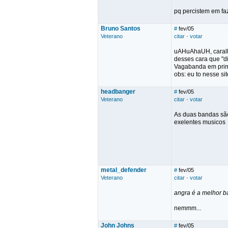
pq percistem em fa
Bruno Santos
#
fev/05
Veterano
citar
·
votar
uAHuAhaUH, caralho
desses cara que "d
Vagabanda em prim
obs: eu to nesse s
headbanger
#
fev/05
Veterano
citar
·
votar
As duas bandas são
exelentes musicos
metal_defender
#
fev/05
Veterano
citar
·
votar
angra é a melhor ba
nemmm...
John Johns
#
fev/05