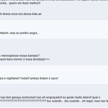
corda... quero ver fazer melhor!!
 tiraria nova era dessa lista ae
twish..mas eu prefiro angra...
vc menosprezar essas bandas?
naum keru morrer c/ essa dúvida)))<<<
gra e nightwish? toda!!! ambas fodem o saco!
 nao tem garaça nenhuma!! nao eh engraçado!! eu gosto muito deles!! qual o
?????????????????????????? tou zuando....tou zuando....eh legal, mas nao