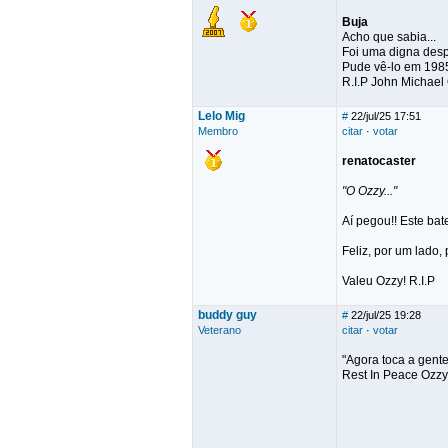
Buja
Acho que sabia...
Foi uma digna desp
Pude vê-lo em 1985
R.I.P John Michael
Lelo Mig
#
22/jul/25 17:51
Membro
citar
·
votar
renatocaster
"O Ozzy..."
Aí pegou!! Este bat
Feliz, por um lado, 
Valeu Ozzy! R.I.P
buddy guy
#
22/jul/25 19:28
Veterano
citar
·
votar
"Agora toca a gente 
Rest In Peace Ozz