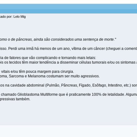
tado por: Lelo Mig
 como o de pâncreas, ainda são considerados uma sentença de morte."
isso. Perdi uma irmã há menos de um ano, vítima de um câncer (cheguei a comenta
ia de fatores que vão complicando e tornando mais letais:
ois os tecidos têm maior tendência a disseminar células tumorais e/ou os sintomas
 vitais e/ou têm pouca margem para cirurgia.
inoma, Sarcoma e Melanoma costumam ser muito agressivos.
ãos na cavidade abdominal (Pulmão, Pâncreas, Fígado, Esôfago, Intestino, etc.) so
chamado Glioblastoma Multiforme que é praticamente 100% de letalidade. Algum
gressivas também.