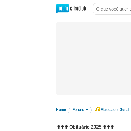
Home
Fóruns
Música em Geral
>
>
✟✟✟ Obituário 2025 ✟✟✟