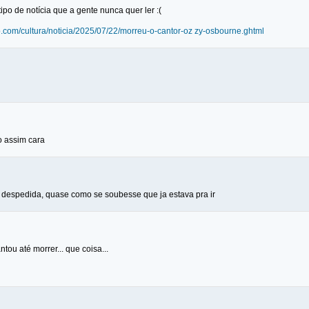
tipo de notícia que a gente nunca quer ler :(
o.com/cultura/noticia/2025/07/22/morreu-o-cantor-oz zy-osbourne.ghtml
o assim cara
despedida, quase como se soubesse que ja estava pra ir
tou até morrer... que coisa...