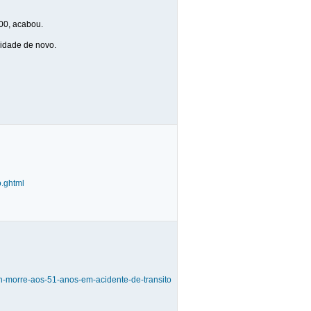
 00, acabou.
ridade de novo.
o.ghtml
on-morre-aos-51-anos-em-acidente-de-transito