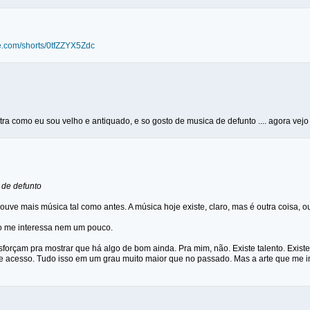
e.com/shorts/0tfZZYX5Zdc
ra como eu sou velho e antiquado, e so gosto de musica de defunto .... agora ve
 de defunto
uve mais música tal como antes. A música hoje existe, claro, mas é outra coisa, ou
o me interessa nem um pouco.
forçam pra mostrar que há algo de bom ainda. Pra mim, não. Existe talento. Existe 
te acesso. Tudo isso em um grau muito maior que no passado. Mas a arte que 