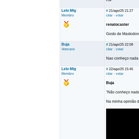
RIP
Lelo Mig
#
21/ago/25 21:27
Membro
citar
·
votar
renatocaster
Gosto de Mastodon.
Buja
#
21/ago/25 22:08
Veterano
citar
·
votar
Nao conheço nada d
Lelo Mig
#
22/ago/25 15:45
Membro
citar
·
votar
Buja
"Não conheço nada 
Na minha opinião d