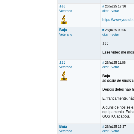
JJJ
#
26/jul/25 17:36
Veterano
citar
·
votar
https://www.youtub
Buja
#
28/jul/25 09:56
Veterano
citar
·
votar
JJJ
Esse video me most
JJJ
#
28/jul/25 11:08
Veterano
citar
·
votar
Buja
so gosto de musica
Depois deles não ho
E, francamente, nã
Alguns de nós se es
equipamento. Exis
GOSTO, acabou.
Buja
#
28/jul/25 16:37
Veterano
citar
·
votar