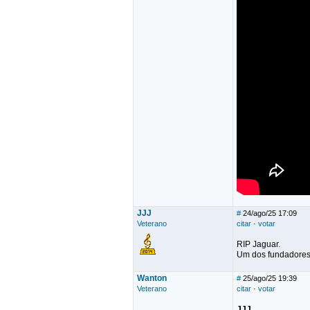
JJJ
#
24/ago/25 17:09
Veterano
citar
·
votar
RIP Jaguar.
Um dos fundadores
Wanton
#
25/ago/25 19:39
Veterano
citar
·
votar
JJJ