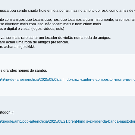
musica boa sendo criada hoje em dia por ai, mas no ambito do rock, como antes de
nte com amigos que tocam, que, nós, que tocamos algum instrumento, ja somos ra
se divertem mais com isso, não tocam mais e nem criam mais.
 é digital e visual (jogos, videos, eetc)
 vai ser mais raro achar um tocador de violão numa roda de amigos.
 raro achar uma roda de amigos presencial.
raro achar amigos kkkk
dos grandes nomes do samba.
m/rj/rio-de-janeiro/noticia/2025/08/08/arlindo-cruz -cantor-e-compositor-morre-no-ri
stodon :(
om/google/amp/pop-arte/noticia/2025/08/21/brent-hind s-ex-lider-da-banda-mastod