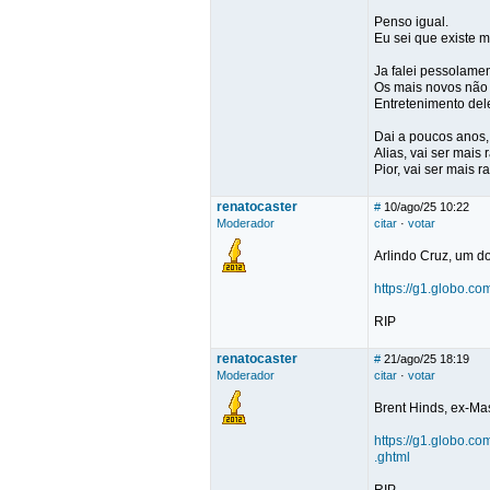
Penso igual.
Eu sei que existe 
Ja falei pessolame
Os mais novos não 
Entretenimento deles
Dai a poucos anos,
Alias, vai ser mais
Pior, vai ser mais 
renatocaster
#
10/ago/25 10:22
Moderador
citar
·
votar
Arlindo Cruz, um 
https://g1.globo.co
RIP
renatocaster
#
21/ago/25 18:19
Moderador
citar
·
votar
Brent Hinds, ex-Ma
https://g1.globo.c
.ghtml