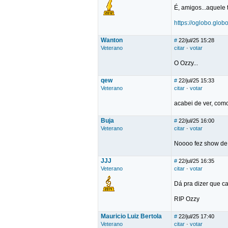
É, amigos...aquele 
https://oglobo.glob
Wanton
#
22/jul/25 15:28
Veterano
citar
·
votar
O Ozzy...
qew
#
22/jul/25 15:33
Veterano
citar
·
votar
acabei de ver, com
Buja
#
22/jul/25 16:00
Veterano
citar
·
votar
Noooo fez show de 
JJJ
#
22/jul/25 16:35
Veterano
citar
·
votar
Dá pra dizer que can
RIP Ozzy
Mauricio Luiz Bertola
#
22/jul/25 17:40
Veterano
citar
·
votar