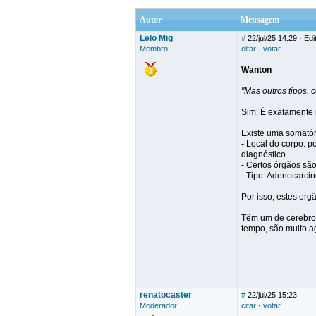
Autor
Mensagem
Lelo Mig
#
22/jul/25 14:29
· Edi
Membro
citar
·
votar
Wanton
"Mas outros tipos,
Sim. É exatamente 
Existe uma somatór
- Local do corpo: p
diagnóstico.
- Certos órgãos são
- Tipo: Adenocarc
Por isso, estes org
Têm um de cérebro 
tempo, são muito a
renatocaster
#
22/jul/25 15:23
Moderador
citar
·
votar