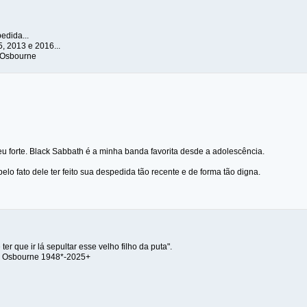
edida...
, 2013 e 2016...
 Osbourne
eu forte. Black Sabbath é a minha banda favorita desde a adolescência.
pelo fato dele ter feito sua despedida tão recente e de forma tão digna.
ter que ir lá sepultar esse velho filho da puta".
y Osbourne 1948*-2025+