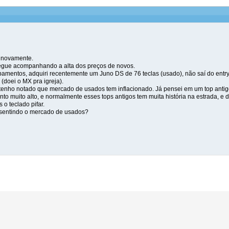
o novamente.
egue acompanhando a alta dos preços de novos.
amentos, adquiri recentemente um Juno DS de 76 teclas (usado), não saí do entry
(doei o MX pra igreja).
nho notado que mercado de usados tem inflacionado. Já pensei em um top antigo t
to muito alto, e normalmente esses tops antigos tem muita história na estrada, e 
o teclado pifar.
sentindo o mercado de usados?