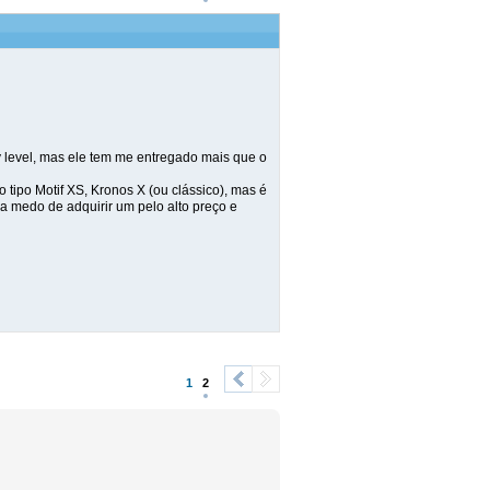
 level, mas ele tem me entregado mais que o
ipo Motif XS, Kronos X (ou clássico), mas é
da medo de adquirir um pelo alto preço e
1
2
<
>