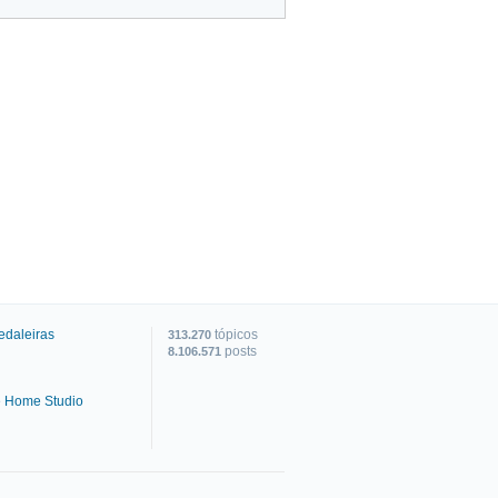
edaleiras
tópicos
313.270
posts
8.106.571
e Home Studio
C