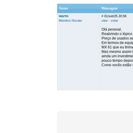
Autor
Mensagem
warto
#
01/set/25 20:58
Membro Novato
citar
·
votar
Olá pessoal,
Reabrindo o tópic
Preço de usados s
Em termos de equip
MX 61 que eu tinha 
Mas mesmo assim te
ainda um investimen
pouco tempo depois 
Como vocês estão 