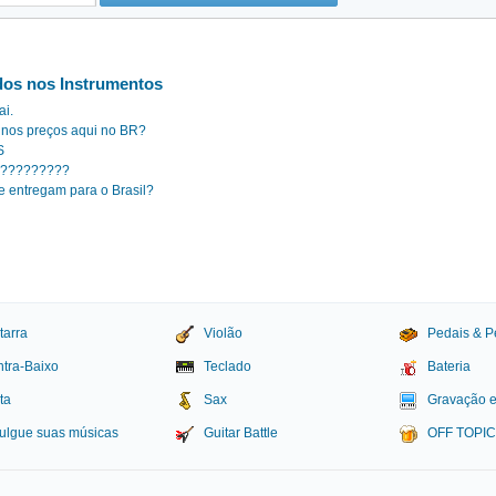
os nos Instrumentos
ai.
 nos preços aqui no BR?
S
UA?????????
e entregam para o Brasil?
tarra
Violão
Pedais & P
tra-Baixo
Teclado
Bateria
ta
Sax
Gravação 
ulgue suas músicas
Guitar Battle
OFF TOPI