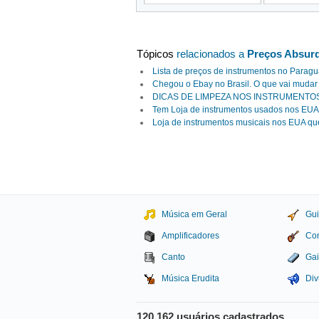
Tópicos
relacionados a
Preços Absurd
Lista de preços de instrumentos no Paragu
Chegou o Ebay no Brasil. O que vai mudar
DICAS DE LIMPEZA NOS INSTRUMENTO
Tem Loja de instrumentos usados nos E
Loja de instrumentos musicais nos EUA qu
Música em Geral
Gui
Amplificadores
Con
Canto
Gai
Música Erudita
Div
120.162 usuários cadastrados