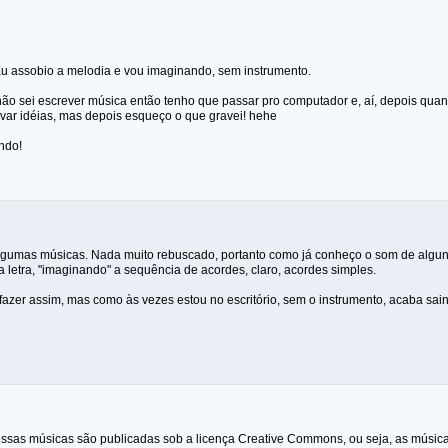
 Eu assobio a melodia e vou imaginando, sem instrumento.
ão sei escrever música então tenho que passar pro computador e, aí, depois qua
avar idéias, mas depois esqueço o que gravei! hehe
ndo!
umas músicas. Nada muito rebuscado, portanto como já conheço o som de alguns 
 letra, "imaginando" a sequência de acordes, claro, acordes simples.
fazer assim, mas como às vezes estou no escritório, sem o instrumento, acaba sain
essas músicas são publicadas sob a licença Creative Commons, ou seja, as música