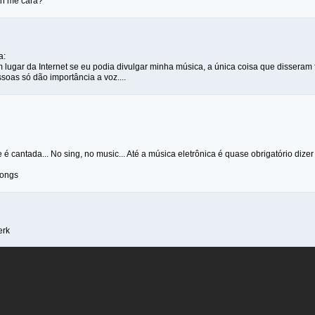
th me cara?
a:
lugar da Internet se eu podia divulgar minha música, a única coisa que disseram 
soas só dão importância a voz....
 é cantada... No sing, no music... Até a música eletrônica é quase obrigatório dizer 
songs
erk