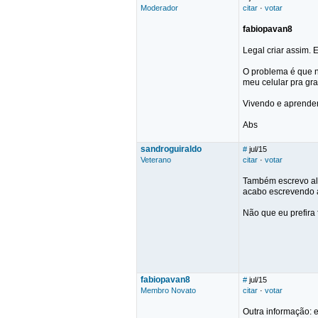
Moderador
citar
·
votar
fabiopavan8
Legal criar assim.
O problema é que n
meu celular pra gr
Vivendo e aprende
Abs
sandroguiraldo
#
jul/15
Veterano
citar
·
votar
Também escrevo alg
acabo escrevendo a
Não que eu prefira 
fabiopavan8
#
jul/15
Membro Novato
citar
·
votar
Outra informação: 