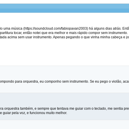
 uma música (https://soundcloud.com/fabiopavan2003) há alguns dias atrás. Então
partitura tocar, então notei que era melhor e mais rápido compor sem instrumento.
citada acima sem usar instrumento. Apenas pegando o que vinha minha cabeça e j
mpondo para orquestra, eu componho sem instrumento. Se eu pego o violão, acaba 
ra orquestra também, e sempre que tentava me guiar com o teclado, me sentia pre
 guiar pela voz, e funcionou muito melhor.