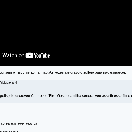
r sem o instrumento na mão. As vezes até gravo o solfejo para não esquecer.
 fabiopavan8
lis, ele escreveu Chariots of Fire. Gostei da trilha sonora, vou assistir esse filme
ão sei escrever música