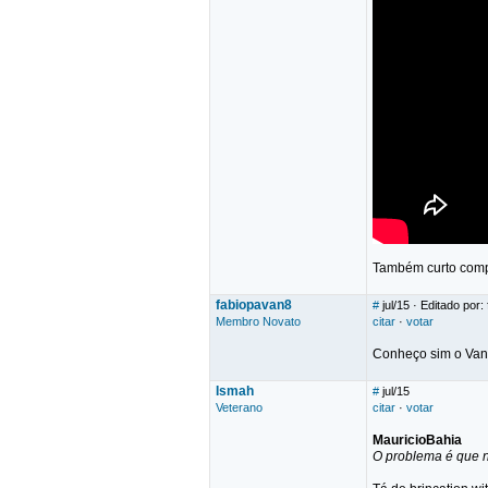
Também curto compo
fabiopavan8
#
jul/15
· Editado por:
Membro Novato
citar
·
votar
Conheço sim o Vange
Ismah
#
jul/15
Veterano
citar
·
votar
MauricioBahia
O problema é que n