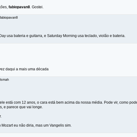
ções,
fabiopavan8
. Gostei.
 fabiopavan8
ay usa bateria e guitarra, e Saturday Morning usa teclado, violão e bateria.
vez daqui a mais uma década
 Ismah
le está com 12 anos, o cara está bem acima da nossa média. Pode vir, como pode
s, e parece que vai longe.
.
um Mozart eu não diria, mas um Vangelis sim.