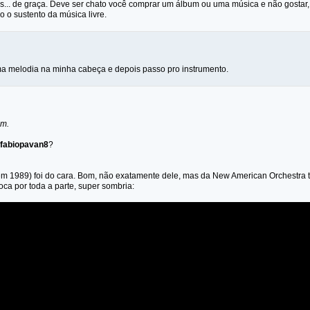
as... de graça. Deve ser chato você comprar um álbum ou uma música e não gostar, 
 o sustento da música livre.
a melodia na minha cabeça e depois passo pro instrumento.
im.
fabiopavan8
?
m 1989) foi do cara. Bom, não exatamente dele, mas da New American Orchestra t
oca por toda a parte, super sombria: