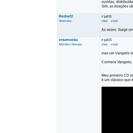
ouvidas, distribuíd
Sim, as doações são
Rednef2
#
jul/15
Veterano
citar
·
votar
As vezes. Surge um
entamoeba
#
jul/15
Membro Novato
citar
·
votar
mas um Vangelis s
Conhece Vangelis,
Meu primeiro CD (e
é um clássico que t