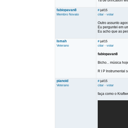
Tá de brincation wi
fabiopavan8
#
jul/15
Membro Novato
citar
·
votar
Outro assunto agor
Eu perguntei em um 
Eu acho que as pes
Ismah
#
jul/15
Veterano
citar
·
votar
fabiopavan8
Bicho... música hoje
R I P Instrumental 
pianoid
#
jul/15
Veterano
citar
·
votar
faça como o Kraftw