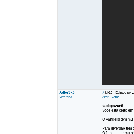
Adler3x3
#
jul/15
· Editado por:
Veterano
citar
·
votar
fabiopavan8
Você esta certo em c
O Vangelis tem mui
Para diversão tem 
O filme e o game nã