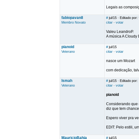
Legais as composi
fabiopavan8
#
jul/15
· Editado por:
Membro Novato
citar
·
votar
Valeu LeandroP.
A música A Cloudy D
pianoid
#
jul/15
Veterano
citar
·
votar
nasce um Mozart
com dedicação, tal
Ismah
#
jul/15
· Editado por:
Veterano
citar
·
votar
pianoid
Considerando que e
diz que tem chance
Espero viver pra ver
EDIT: Pelo estili, 
MauricioBahia
#
jul/15