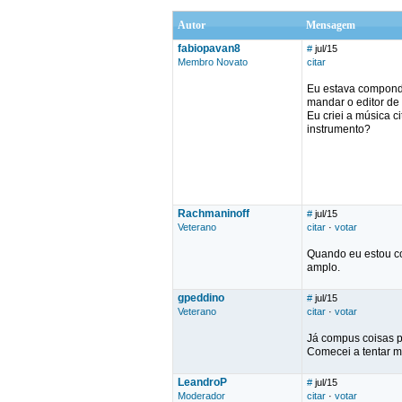
Autor
Mensagem
fabiopavan8
#
jul/15
Membro Novato
citar
Eu estava compondo
mandar o editor de 
Eu criei a música 
instrumento?
Rachmaninoff
#
jul/15
Veterano
citar
·
votar
Quando eu estou co
amplo.
gpeddino
#
jul/15
Veterano
citar
·
votar
Já compus coisas p
Comecei a tentar me
LeandroP
#
jul/15
Moderador
citar
·
votar