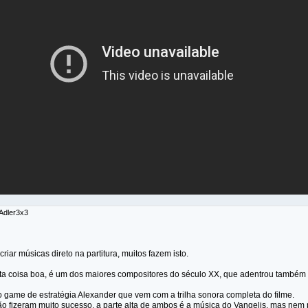
 Adler3x3
riar músicas direto na partitura, muitos fazem isto.
ta coisa boa, é um dos maiores compositores do século XX, que adentrou também 
o game de estratégia Alexander que vem com a trilha sonora completa do filme.
o fizeram muito sucesso, a parte alta de ambos é a música do Vangelis, mas nem p