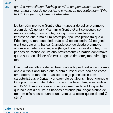
Veter
que é a maravilhosa "Nothing at all" e despencamos em uma
ano
marretada cheia de nervosismo e nuances que intitularam "Why
Not?". Chupa King Crimson! eheheheh
Eu também prefiro o Gentle Giant (apesar de achar o primeiro
álbum do KC genial). Pra mim o Gentle Giant conseguiu ser
mais concreto, mais pronto, o king crimson eu tenho a
impressão que é mais um protótipo, tipo uma proposta que o
Fripp lançou mas que ainda não está consolidada. Já no gentle
giant eu vejo uma banda já amadurecendo desde o primeiro
álbum e a cada novo lançado (lançados um atrás do outro, com
perídos de menos de um ano praticamente) a banda confirmava
que a sua genialidade não era um golpe de sorte, mas sim algo
real.
É incrível ver álbuns de tão boa qualidade produzidos no mesmo
ano e o mais absurdo é que a obra subsequente não soa como
uma sobra de material, mas como algo planejado e com
características próprias. Por exemplo os álbuns Three Friends e
Octopus, um é muito distinto do outro e foram lançados ambos
em 1972. É muita coisa a dizer pra uma banda só! Enquanto
que hoje em dia tu ve as bandas sofrendo pra lançar álbuns de
três em três anos e quando sai, vem uma coisa quase de ctrl C
ctrl V.
cafe
#
out/14
_co
citar
·
votar