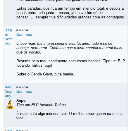
Estas paradas, que fica um tempo em silêncio total, e depois a
banda entra toda junta... nossa, já suava frio só de
pensar.......sempre tive dificuldades grandes com as contagens.
Xep
#
out/14
er
citar
·
votar
Veter
O que mais me impressiona é eles tocarem tudo isso de
ano
cabeça, sem errar. Confesso que o instrumental me atrai mais
que os vocais.
Resume bem meu sentimento com essas bandas. Tipo um ELP
tocando Tarkus, pqp!
Sobre o Gentle Giant, puta banda...
JJJ
#
out/14
Veter
citar
·
votar
ano
Xeper
Tipo um ELP tocando Tarkus
É realmente algo indescritível. O melhor show que vi na minha
vida.