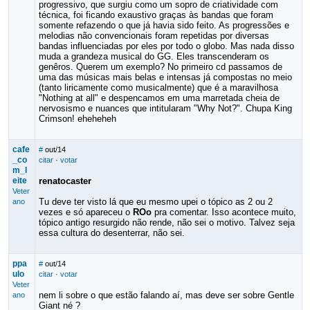
progressivo, que surgiu como um sopro de criatividade com
técnica, foi ficando exaustivo graças às bandas que foram
somente refazendo o que já havia sido feito. As progressões e
melodias não convencionais foram repetidas por diversas
bandas influenciadas por eles por todo o globo. Mas nada disso
muda a grandeza musical do GG. Eles transcenderam os
genêros. Querem um exemplo? No primeiro cd passamos de
uma das músicas mais belas e intensas já compostas no meio
(tanto liricamente como musicalmente) que é a maravilhosa
"Nothing at all" e despencamos em uma marretada cheia de
nervosismo e nuances que intitularam "Why Not?". Chupa King
Crimson! eheheheh
cafe
#
out/14
_co
citar
·
votar
m_l
eite
renatocaster
Veter
Tu deve ter visto lá que eu mesmo upei o tópico as 2 ou 2
ano
vezes e só apareceu o
ROo
pra comentar. Isso acontece muito,
tópico antigo resurgido não rende, não sei o motivo. Talvez seja
essa cultura do desenterrar, não sei.
ppa
#
out/14
ulo
citar
·
votar
Veter
nem li sobre o que estão falando aí, mas deve ser sobre Gentle
ano
Giant né ?