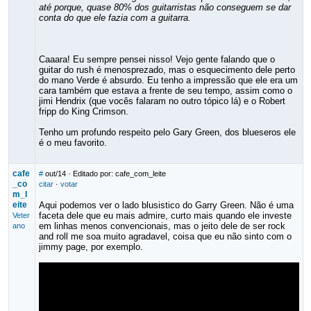
até porque, quase 80% dos guitarristas não conseguem se dar
conta do que ele fazia com a guitarra.
Caaara! Eu sempre pensei nisso! Vejo gente falando que o
guitar do rush é menosprezado, mas o esquecimento dele perto
do mano Verde é absurdo. Eu tenho a impressão que ele era um
cara também que estava a frente de seu tempo, assim como o
jimi Hendrix (que vocês falaram no outro tópico lá) e o Robert
fripp do King Crimson.
Tenho um profundo respeito pelo Gary Green, dos blueseros ele
é o meu favorito.
cafe
#
out/14
· Editado por: cafe_com_leite
_co
citar
·
votar
m_l
eite
Aqui podemos ver o lado blusistico do Garry Green. Não é uma
faceta dele que eu mais admire, curto mais quando ele investe
Veter
em linhas menos convencionais, mas o jeito dele de ser rock
ano
and roll me soa muito agradavel, coisa que eu não sinto com o
jimmy page, por exemplo.