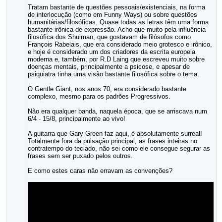
Tratam bastante de questões pessoais/existenciais, na forma
de interlocução (como em Funny Ways) ou sobre questões
humanitárias/filosóficas. Quase todas as letras têm uma forma
bastante irônica de expressão. Acho que muito pela influência
filosófica dos Shulman, que gostavam de filósofos como
François Rabelais, que era considerado meio grotesco e irônico,
e hoje é considerado um dos criadores da escrita europeia
moderna e, também, por R.D Laing que escreveu muito sobre
doenças mentais, principalmente a psicose, e apesar de
psiquiatra tinha uma visão bastante filosófica sobre o tema.
O Gentle Giant, nos anos 70, era considerado bastante
complexo, mesmo para os padrões Progressivos.
Não era qualquer banda, naquela época, que se arriscava num
6/4 - 15/8, principalmente ao vivo!
A guitarra que Gary Green faz aqui, é absolutamente surreal!
Totalmente fora da pulsação principal, as frases inteiras no
contratempo do teclado, não sei como ele consegue segurar as
frases sem ser puxado pelos outros.
E como estes caras não erravam as convenções?