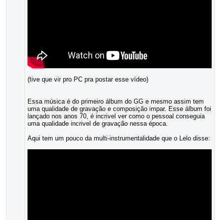
(tive que vir pro PC pra postar esse vídeo)
Essa música é do primeiro álbum do GG e mesmo assim tem
uma qualidade de gravação e composição impar. Esse álbum foi
lançado nos anos 70, é incrivel ver como o pessoal conseguia
uma qualidade incrivel de gravação nessa época.
Aqui tem um pouco da multi-instrumentalidade que o Lelo disse: