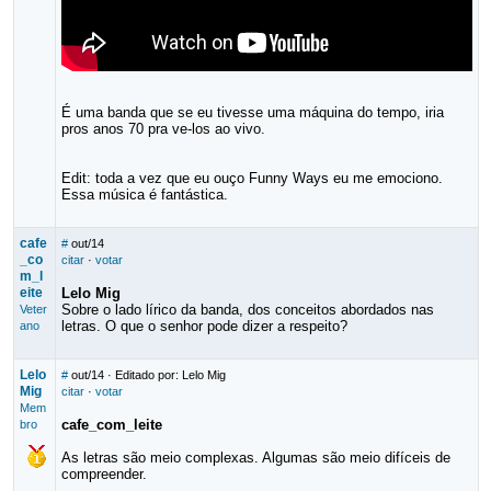
É uma banda que se eu tivesse uma máquina do tempo, iria
pros anos 70 pra ve-los ao vivo.
Edit: toda a vez que eu ouço Funny Ways eu me emociono.
Essa música é fantástica.
cafe
#
out/14
_co
citar
·
votar
m_l
eite
Lelo Mig
Sobre o lado lírico da banda, dos conceitos abordados nas
Veter
letras. O que o senhor pode dizer a respeito?
ano
Lelo
#
out/14
· Editado por: Lelo Mig
Mig
citar
·
votar
Mem
cafe_com_leite
bro
As letras são meio complexas. Algumas são meio difíceis de
compreender.