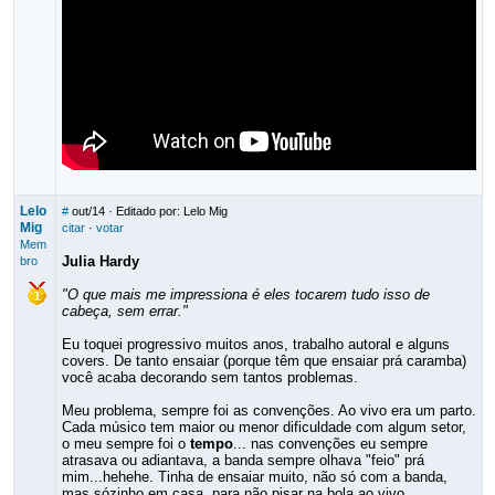
Lelo
#
out/14
· Editado por: Lelo Mig
Mig
citar
·
votar
Mem
Julia Hardy
bro
"O que mais me impressiona é eles tocarem tudo isso de
cabeça, sem errar."
Eu toquei progressivo muitos anos, trabalho autoral e alguns
covers. De tanto ensaiar (porque têm que ensaiar prá caramba)
você acaba decorando sem tantos problemas.
Meu problema, sempre foi as convenções. Ao vivo era um parto.
Cada músico tem maior ou menor dificuldade com algum setor,
o meu sempre foi o
tempo
... nas convenções eu sempre
atrasava ou adiantava, a banda sempre olhava "feio" prá
mim...hehehe. Tinha de ensaiar muito, não só com a banda,
mas sózinho em casa, para não pisar na bola ao vivo.