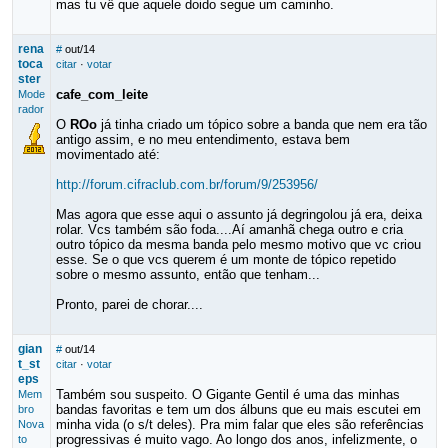
mas tu vê que aquele doido segue um caminho.
rena
#
out/14
toca
citar
·
votar
ster
cafe_com_leite
Mode
rador
O
ROo
já tinha criado um tópico sobre a banda que nem era tão
antigo assim, e no meu entendimento, estava bem
movimentado até:
http://forum.cifraclub.com.br/forum/9/253956/
Mas agora que esse aqui o assunto já degringolou já era, deixa
rolar. Vcs também são foda....Aí amanhã chega outro e cria
outro tópico da mesma banda pelo mesmo motivo que vc criou
esse. Se o que vcs querem é um monte de tópico repetido
sobre o mesmo assunto, então que tenham...
Pronto, parei de chorar....
gian
#
out/14
t_st
citar
·
votar
eps
Também sou suspeito. O Gigante Gentil é uma das minhas
Mem
bandas favoritas e tem um dos álbuns que eu mais escutei em
bro
minha vida (o s/t deles). Pra mim falar que eles são referências
Nova
progressivas é muito vago. Ao longo dos anos, infelizmente, o
to