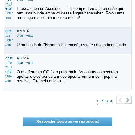
m_l
eite
E essa capa do Acquiring.... Eu sempre tive a impressão que
tem uma bunda embaixo dessa lingua hahahahah. Rolou uma
Veter
mensagem subliminar nesse rolê aí!
ano
Ism
#
out/14
ah
citar
·
votar
Veter
Uma banda de "Hermeto Pascoais", essa eu quero ficar ligado.
ano
cafe
#
out/14
_co
citar
·
votar
m_l
eite
O que ferrou o GG foi o punk rock. As contas começaram
apertar e eles pensaram que apostar em um som pop iria
Veter
resolver. Tiro pela culatra...
ano
1
2
3
4
<
>
Responder tópico na versão original