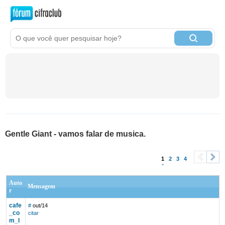
Gentle Giant - vamos falar de musica.
1
2
3
4
<
>
Auto
Mensagem
r
cafe
#
out/14
_co
citar
m_l