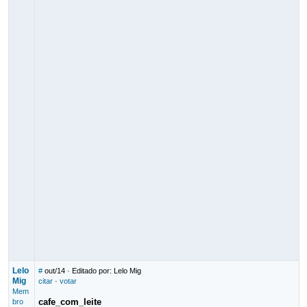
Lelo
#
out/14
· Editado por: Lelo Mig
Mig
citar
·
votar
Mem
cafe_com_leite
bro