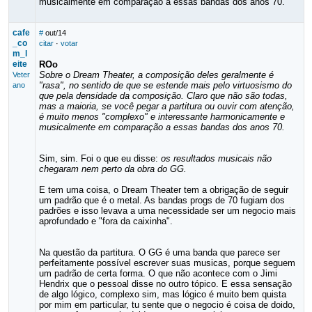
musicalmente em comparação a essas bandas dos anos 70.
cafe
#
out/14
_co
citar
·
votar
m_l
eite
ROo
Sobre o Dream Theater, a composição deles geralmente é
Veter
"rasa", no sentido de que se estende mais pelo virtuosismo do
ano
que pela densidade da composição. Claro que não são todas,
mas a maioria, se você pegar a partitura ou ouvir com atenção,
é muito menos "complexo" e interessante harmonicamente e
musicalmente em comparação a essas bandas dos anos 70.
Sim, sim. Foi o que eu disse:
os resultados musicais não
chegaram nem perto da obra do GG.
E tem uma coisa, o Dream Theater tem a obrigação de seguir
um padrão que é o metal. As bandas progs de 70 fugiam dos
padrões e isso levava a uma necessidade ser um negocio mais
aprofundado e "fora da caixinha".
Na questão da partitura. O GG é uma banda que parece ser
perfeitamente possível escrever suas musicas, porque seguem
um padrão de certa forma. O que não acontece com o Jimi
Hendrix que o pessoal disse no outro tópico. E essa sensação
de algo lógico, complexo sim, mas lógico é muito bem quista
por mim em particular, tu sente que o negocio é coisa de doido,