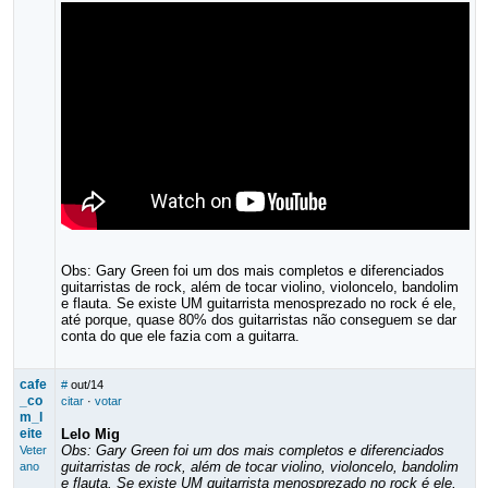
Obs: Gary Green foi um dos mais completos e diferenciados
guitarristas de rock, além de tocar violino, violoncelo, bandolim
e flauta. Se existe UM guitarrista menosprezado no rock é ele,
até porque, quase 80% dos guitarristas não conseguem se dar
conta do que ele fazia com a guitarra.
cafe
#
out/14
_co
citar
·
votar
m_l
eite
Lelo Mig
Obs: Gary Green foi um dos mais completos e diferenciados
Veter
guitarristas de rock, além de tocar violino, violoncelo, bandolim
ano
e flauta. Se existe UM guitarrista menosprezado no rock é ele,