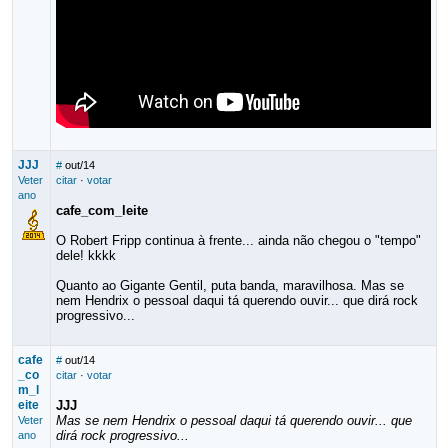
JJJ
#
out/14
Veter
citar
·
votar
ano
cafe_com_leite
O Robert Fripp continua à frente... ainda não chegou o "tempo"
dele! kkkk
Quanto ao Gigante Gentil, puta banda, maravilhosa. Mas se
nem Hendrix o pessoal daqui tá querendo ouvir... que dirá rock
progressivo...
cafe
#
out/14
_co
citar
·
votar
m_l
eite
JJJ
Mas se nem Hendrix o pessoal daqui tá querendo ouvir... que
Veter
dirá rock progressivo...
ano