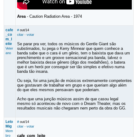
Area
- Caution Radiation Area - 1974
cafe
#
out/14
_co
citar
·
votar
m_l
eite
Se parar pra ver, todos os músicos do Gentle Giant são
substimados, tu pega o Kerry Minnear que quem conhece a
Veter
banda sabe que o cara é um gênio, tem o baixista que dava um
ano
prenchimento e um groove sensacional pra banda, talvez o
melhor baixista desse gênero (digo dos medalhões), o batera
que é um herói por conseguir ser tão simples e efetivo numa
banda tão insana.
Ou seja, foi uma junção de músicos extremamente competentes
que gostavam de trabalhar em grupo e que queriam algo além
do que eles mesmos pensavam que poderiam.
Acho que uma junção músicos assim de que casou legal
mesmo só aconteceu de novo com o Dream Theater, mas os
resultados musicais não chegaram nem perto da obra do GG.
Lelo
#
out/14
Mig
citar
·
votar
Mem
cafe_com_leite
bro