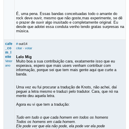
É, uma pena. Essas bandas conceituadas todo o amante do
rock deve ouvir, mesmo que não goste,mas experimente, se dê
o prazer de ouvir algo inusitado e completamente original. Eu
desde que adotei essa conduta venho tendo gratas surpresas na
música.
cafe
#
out/14
_co
citar
·
votar
m_l
eite
Lelo Mig
Muito boa a sua contribuição cara, exatamente isso que eu
Veter
esperava, espero que mais users venham contribuir com
ano
informação, porque sei que tem mais gente aqui que curte a
banda.
Uma vez eu fui procurar a tradução de Knots, não achei, daí
peguei a letra mesmo e traduzi pelo tradutor. Cara, que nó na
mente deu aquela letra.
Agora eu vi que tem a tradução:
Tudo em tudo o que cada homem em todos os homens
Todos os homens em cada homem.
Ele pode ver que ela não pode, ela pode ver ela pode