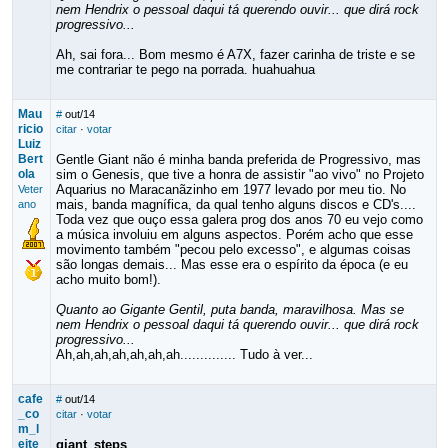
nem Hendrix o pessoal daqui tá querendo ouvir... que dirá rock
progressivo...
Ah, sai fora... Bom mesmo é A7X, fazer carinha de triste e se
me contrariar te pego na porrada. huahuahua
Mau
#
out/14
ricio
citar
·
votar
Luiz
Bert
Gentle Giant não é minha banda preferida de Progressivo, mas
ola
sim o Genesis, que tive a honra de assistir "ao vivo" no Projeto
Aquarius no Maracanãzinho em 1977 levado por meu tio. No
Veter
mais, banda magnífica, da qual tenho alguns discos e CD's....
ano
Toda vez que ouço essa galera prog dos anos 70 eu vejo como
a música involuiu em alguns aspectos. Porém acho que esse
movimento também "pecou pelo excesso", e algumas coisas
são longas demais... Mas esse era o espírito da época (e eu
acho muito bom!).
Quanto ao Gigante Gentil, puta banda, maravilhosa. Mas se
nem Hendrix o pessoal daqui tá querendo ouvir... que dirá rock
progressivo...
Ah,ah,ah,ah,ah,ah,ah.............. Tudo à ver...
cafe
#
out/14
_co
citar
·
votar
m_l
eite
giant_steps