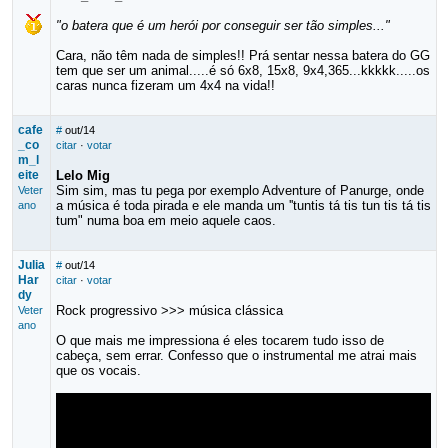
"o batera que é um herói por conseguir ser tão simples..."
Cara, não têm nada de simples!! Prá sentar nessa batera do GG
tem que ser um animal.....é só 6x8, 15x8, 9x4,365...kkkkk.....os
caras nunca fizeram um 4x4 na vida!!
cafe
#
out/14
_co
citar
·
votar
m_l
eite
Lelo Mig
Sim sim, mas tu pega por exemplo Adventure of Panurge, onde
Veter
a música é toda pirada e ele manda um ''tuntis tá tis tun tis tá tis
ano
tum" numa boa em meio aquele caos.
Julia
#
out/14
Har
citar
·
votar
dy
Rock progressivo >>> música clássica
Veter
ano
O que mais me impressiona é eles tocarem tudo isso de
cabeça, sem errar. Confesso que o instrumental me atrai mais
que os vocais.