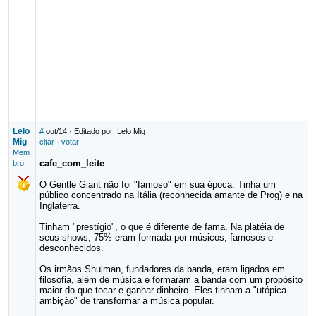
Lelo
#
out/14
· Editado por: Lelo Mig
Mig
citar
·
votar
Mem
cafe_com_leite
bro
O Gentle Giant não foi "famoso" em sua época. Tinha um
público concentrado na Itália (reconhecida amante de Prog) e na
Inglaterra.
Tinham "prestígio", o que é diferente de fama. Na platéia de
seus shows, 75% eram formada por músicos, famosos e
desconhecidos.
Os irmãos Shulman, fundadores da banda, eram ligados em
filosofia, além de música e formaram a banda com um propósito
maior do que tocar e ganhar dinheiro. Eles tinham a "utópica
ambição" de transformar a música popular.