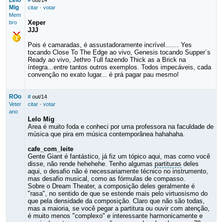
Lelo
#
out/14
Mig
citar
·
votar
Mem
Xeper
bro
JJJ
Pois é camaradas, é assustadoramente incrível....... Yes
tocando Close To The Edge ao vivo, Genesis tocando Supper´s
Ready ao vivo, Jethro Tull fazendo Thick as a Brick na
íntegra...entre tantos outros exemplos. Todos impecáveis, cada
convenção no exato lugar... é prá pagar pau mesmo!
ROo
#
out/14
Veter
citar
·
votar
ano
Lelo Mig
Area é muito foda e conheci por uma professora na faculdade de
música que pira em música contemporânea hahahaha.
cafe_com_leite
Gente Giant é fantástico, já fiz um tópico aqui, mas como você
disse, não rende hehehehe. Tenho algumas
partituras
deles
aqui, o desafio não é necessariamente técnico no instrumento,
mas desafio musical, como as fórmulas de compasso.
Sobre o Dream Theater, a composição deles geralmente é
"rasa", no sentido de que se estende mais pelo virtuosismo do
que pela densidade da composição. Claro que não são todas,
mas a maioria, se você pegar a partitura ou ouvir com atenção,
é muito menos "complexo" e interessante harmonicamente e