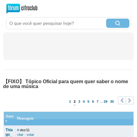
【FIXO】 Tópico Oficial para quem quer saber o nome
de uma música
1
2
3
4
5
6
7
...
29
30
<
>
Auto
Mensagem
r
Thia
#
dez/11
go_
citar
·
votar