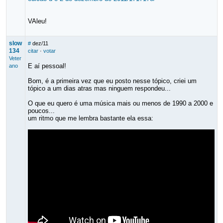
VAleu!
slow
#
dez/11
134
citar
·
votar
Veter
E aí pessoal!
ano
Bom, é a primeira vez que eu posto nesse tópico, criei um
tópico a um dias atras mas ninguem respondeu...
O que eu quero é uma música mais ou menos de 1990 a 2000 e
poucos...
um ritmo que me lembra bastante ela essa: