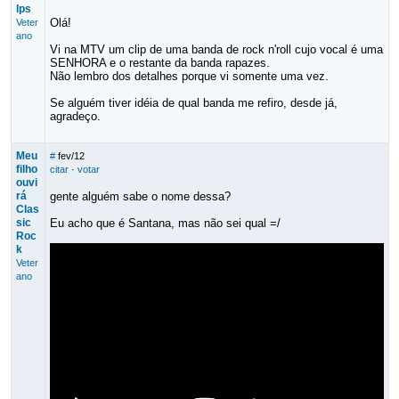
lps
Olá!
Veter
ano
Vi na MTV um clip de uma banda de rock n'roll cujo vocal é uma
SENHORA e o restante da banda rapazes.
Não lembro dos detalhes porque vi somente uma vez.
Se alguém tiver idéia de qual banda me refiro, desde já,
agradeço.
Meu
#
fev/12
filho
citar
·
votar
ouvi
rá
gente alguém sabe o nome dessa?
Clas
sic
Eu acho que é Santana, mas não sei qual =/
Roc
k
Veter
ano