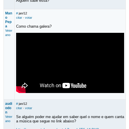
Alguém sabe essa?
Man
#
jan/12
o
citar
·
votar
Pep
a
Como chama galera?
Veter
ano
audi
#
jan/12
odo
citar
·
votar
n
Se alguém poder me ajudar em saber quel o nome e quem canta
Veter
a música que segue no link abaixo?
ano