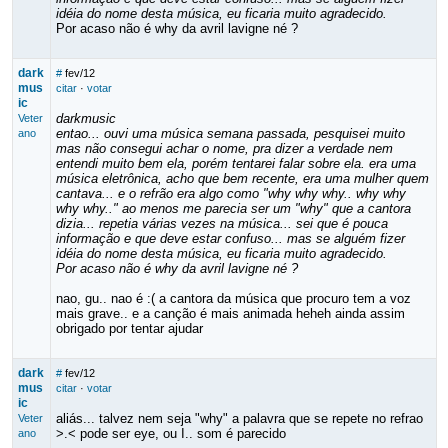
idéia do nome desta música, eu ficaria muito agradecido.
Por acaso não é why da avril lavigne né ?
dark
#
fev/12
mus
citar
·
votar
ic
darkmusic
Veter
entao... ouvi uma música semana passada, pesquisei muito
ano
mas não consegui achar o nome, pra dizer a verdade nem
entendi muito bem ela, porém tentarei falar sobre ela. era uma
música eletrônica, acho que bem recente, era uma mulher quem
cantava... e o refrão era algo como "why why why.. why why
why why.." ao menos me parecia ser um "why" que a cantora
dizia... repetia várias vezes na música... sei que é pouca
informação e que deve estar confuso... mas se alguém fizer
idéia do nome desta música, eu ficaria muito agradecido.
Por acaso não é why da avril lavigne né ?
nao, gu.. nao é :( a cantora da música que procuro tem a voz
mais grave.. e a canção é mais animada heheh ainda assim
obrigado por tentar ajudar
dark
#
fev/12
mus
citar
·
votar
ic
aliás... talvez nem seja "why" a palavra que se repete no refrao
Veter
>.< pode ser eye, ou I.. som é parecido
ano