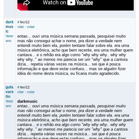
dark
#
fev/12
mus
citar
·
votar
ic
entao... ouvi uma música semana passada, pesquisei muito
Veter
mas não consegui achar o nome, pra dizer a verdade nem
ano
entendi muito bem ela, porém tentarei falar sobre ela. era uma
música eletrônica, acho que bem recente, era uma mulher quem
cantava... e o refrão era algo como "why why why.. why why
why why.." ao menos me parecia ser um "why" que a cantora
dizia... repetia várias vezes na música... sei que é pouca
informação e que deve estar confuso... mas se alguém fizer
idéia do nome desta música, eu ficaria muito agradecido.
gufa
#
fev/12
vare
citar
·
votar
tto
darkmusic
Veter
entao... ouvi uma música semana passada, pesquisei muito
ano
mas não consegui achar o nome, pra dizer a verdade nem
entendi muito bem ela, porém tentarei falar sobre ela. era uma
música eletrônica, acho que bem recente, era uma mulher quem
cantava... e o refrão era algo como "why why why.. why why
why why.." ao menos me parecia ser um "why" que a cantora
dizia... repetia várias vezes na música... sei que é pouca
informação e que deve estar confuso... mas se alguém fizer