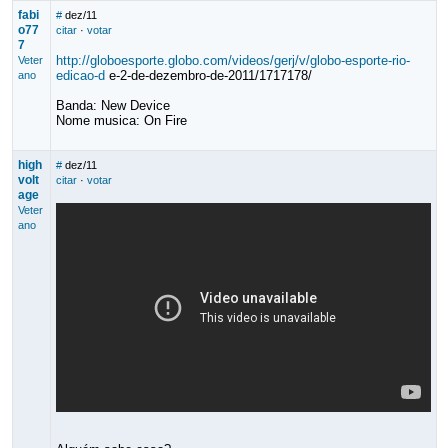
fabi
#
dez/11
o77
citar
·
votar
7
http://globoesporte.globo.com/videos/gerj/v/globo-esporte-rio-
Veter
edicao-d
e-2-de-dezembro-de-2011/1717178/
ano
Banda: New Device
Nome musica: On Fire
high
#
dez/11
volt
citar
·
votar
age
Veter
ano