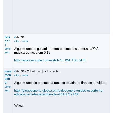
fabi
#
dez/11
o77
citar
·
votar
7
Alguem sabe o guitarrista e/ou o nome dessa musica?? A
Veter
musica começa em 0:13
ano
http://www.youtube.com/watch?v=JWCTDrrJ9UE
juani
#
dez/11
· Editado por: juanitochuchu
toch
citar
·
votar
uch
u
Alguem saberia o nome da musica tocada no final deste video:
Veter
http://globoesporte.globo.com/videos/gerj/v/globo-esporte-rio-
ano
edicao-d e-2-de-dezembro-de-2011/1717178/
VAleu!