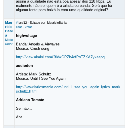
assim a qualidade não está boa apesar dos 128 kbps. Eu
realmente não sei quem é a artista ou banda. Será que há
alguma fonte para baixá-la com uma qualidade original?
Mau
#
jan/12
· Editado por: MauricioBahia
ricio
citar
·
votar
Bahi
a
highvoltage
Mode
Banda: Angels & Airwaves
rador
Música: Crush song
http://view.aimini.com/?fid=OPZb4ofPoTZKA7ykeepq
audiodon
Artista: Mark Schultz
Música: Until I See You Again
http://www.lyricsmania.com/until_i_see_you_again_lyrics_mark_
schultz.h tml
Adriano Tomate
Sei não...
Abs