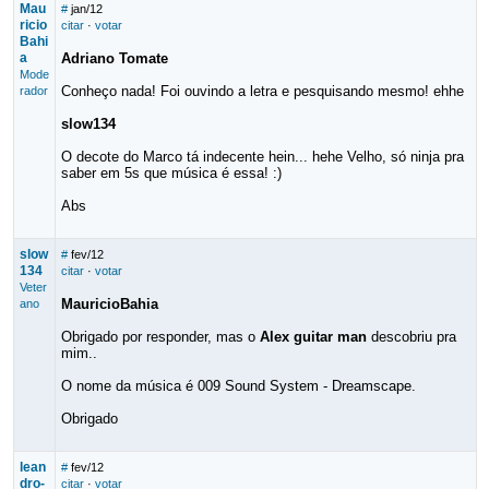
Mau
#
jan/12
ricio
citar
·
votar
Bahi
a
Adriano Tomate
Mode
Conheço nada! Foi ouvindo a letra e pesquisando mesmo! ehhe
rador
slow134
O decote do Marco tá indecente hein... hehe Velho, só ninja pra
saber em 5s que música é essa! :)
Abs
slow
#
fev/12
134
citar
·
votar
Veter
MauricioBahia
ano
Obrigado por responder, mas o
Alex guitar man
descobriu pra
mim..
O nome da música é 009 Sound System - Dreamscape.
Obrigado
lean
#
fev/12
dro-
citar
·
votar