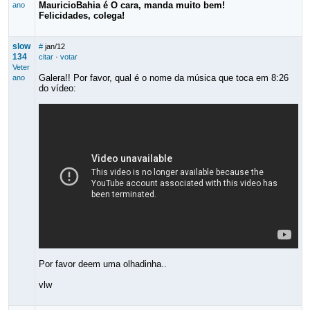
MauricioBahia é O cara, manda muito bem!
ano
Felicidades, colega!
slow
#
jan/12
134
citar
·
votar
Veter
Galera!! Por favor, qual é o nome da música que toca em 8:26
ano
do vídeo:
Por favor deem uma olhadinha..
vlw