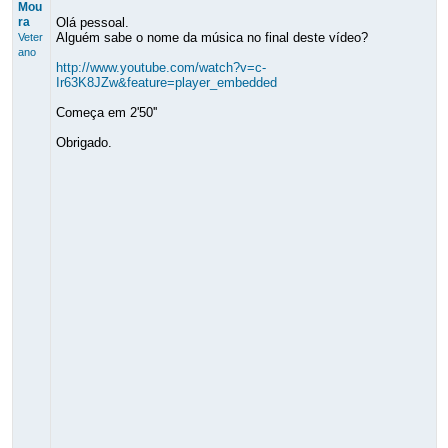
Mou
ra
Olá pessoal.
Alguém sabe o nome da música no final deste vídeo?
Veter
ano
http://www.youtube.com/watch?v=c-
Ir63K8JZw&feature=player_embedded
Começa em 2'50''
Obrigado.