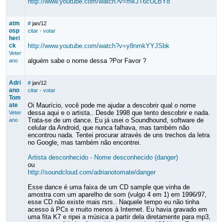
http://www.youtube.com/watch?v=mkJT6cULBY8
atm
#
jan/12
osp
citar
·
votar
heri
ck
http://www.youtube.com/watch?v=y8nmkYYJSbk
Veter
alguém sabe o nome dessa ?Por Favor ?
ano
Adri
#
jan/12
ano
citar
·
votar
Tom
ate
Oi Maurício, você pode me ajudar a descobrir qual o nome
dessa aqui e o artista.. Desde 1998 que tento descobrir e nada.
Veter
Trata-se de um dance. Eu já usei o Soundhound, software de
ano
celular da Android, que nunca falhava, mas também não
encontrou nada. Tentei procurar através de uns trechos da letra
no Google, mas também não encontrei.
Artista desconhecido - Nome desconhecido (danger)
ou
http://soundcloud.com/adrianotomate/danger
Esse dance é uma faixa de um CD sample que vinha de
amostra com um aparelho de som (vulgo 4 em 1) em 1996/97,
esse CD não existe mais rsrs.. Naquele tempo eu não tinha
acesso à PCs e muito menos à Internet. Eu havia gravado em
uma fita K7 e ripei a música a partir dela diretamente para mp3,