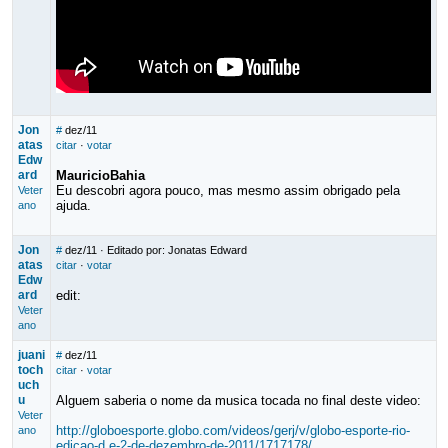
Jon
#
dez/11
atas
citar
·
votar
Edw
ard
MauricioBahia
Eu descobri agora pouco, mas mesmo assim obrigado pela
Veter
ajuda.
ano
Jon
#
dez/11
· Editado por: Jonatas Edward
atas
citar
·
votar
Edw
ard
edit:
Veter
ano
juani
#
dez/11
toch
citar
·
votar
uch
u
Alguem saberia o nome da musica tocada no final deste video:
Veter
http://globoesporte.globo.com/videos/gerj/v/globo-esporte-rio-
ano
edicao-d e-2-de-dezembro-de-2011/1717178/