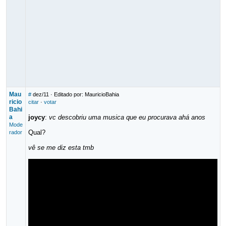
Mau
#
dez/11
· Editado por: MauricioBahia
ricio
citar
·
votar
Bahi
a
joycy
:
vc descobriu uma musica que eu procurava ahá anos
Mode
Qual?
rador
vê se me diz esta tmb