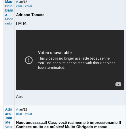
Mau
#
jan/12
ricio
citar
·
votar
Bahi
a
Adriano Tomate
Mode
HAHA!
rador
Abs
Adri
#
jan/12
ano
citar
·
votar
Tom
ate
Nuuuuuussssaa!! Cara, você realmente é impressionante!!!
Conhece muito de música! Muito Obrigado mesmo!
Veter