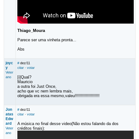
Thiago_Moura
Parece ser uma vinheta pronta...
Abs
joyc
#
dez/11
y
citar
·
votar
Veter
[i]Qual?
ano
Mauricio
a outra foi Just Once,
acho que vc nem lembra mais,
obrigada era essa mesmo,valeu!!!!!!!!!!!!!!!!!!!!
Jon
#
dez/11
atas
citar
·
votar
Edw
ard
A música no final desse video(Não estou falando da dos
créditos finais):
Veter
ano