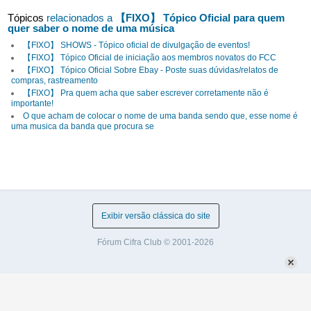
Tópicos
relacionados a
【FIXO】 Tópico Oficial para quem
quer saber o nome de uma música
【FIXO】 SHOWS - Tópico oficial de divulgação de eventos!
【FIXO】 Tópico Oficial de iniciação aos membros novatos do FCC
【FIXO】 Tópico Oficial Sobre Ebay - Poste suas dúvidas/relatos de
compras, rastreamento
【FIXO】 Pra quem acha que saber escrever corretamente não é
importante!
O que acham de colocar o nome de uma banda sendo que, esse nome é
uma musica da banda que procura se
Exibir versão clássica do site
Fórum Cifra Club © 2001-2026