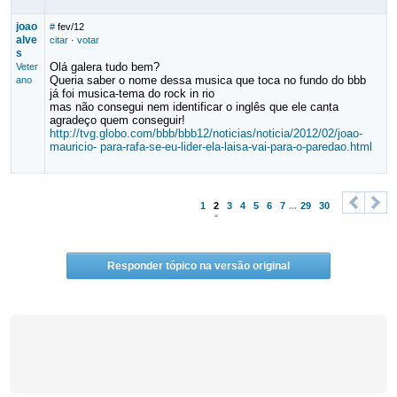
joao
#
fev/12
alve
citar
·
votar
s
Olá galera tudo bem?
Veter
Queria saber o nome dessa musica que toca no fundo do bbb
ano
já foi musica-tema do rock in rio
mas não consegui nem identificar o inglês que ele canta
agradeço quem conseguir!
http://tvg.globo.com/bbb/bbb12/noticias/noticia/2012/02/joao-
mauricio- para-rafa-se-eu-lider-ela-laisa-vai-para-o-paredao.html
1
2
3
4
5
6
7
...
29
30
<
>
Responder tópico na versão original