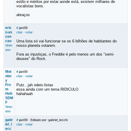
estilo e méritos por estar aonde está, existem milhares de
vocalistas bons.
abraços
eric
#
jan/09
o.as
citar
·
votar
cen
cao
Uma lista só vai funcionar se os 6 bilhões de habitantes do
nosso planeta votarem.
Veter
ano
Fora as injustiças, o Freddie é pelo menos um dos "semi-
deuses" do Rock.
Mot
#
jan/09
obo
citar
·
votar
y
Fro
Putz...jah odeio listas
m
essa ainda com um tema RIDICULO
Hell-
hahahaah
SDM
F
Veter
ano
gabr
#
jan/09
· Editado por: gabriel_lecchi
iel_l
citar
·
votar
ecc