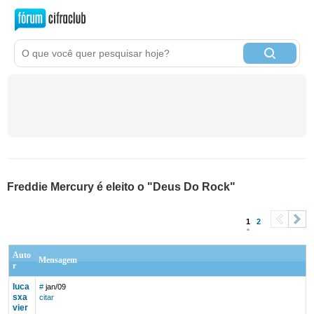
Freddie Mercury é eleito o "Deus Do Rock"
1
2
<
>
Auto
Mensagem
r
luca
#
jan/09
sxa
citar
vier