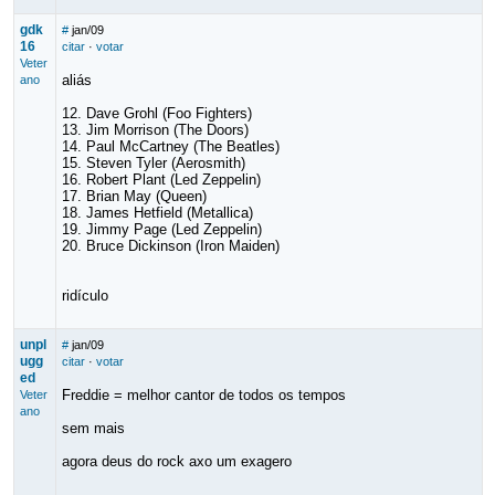
gdk
#
jan/09
16
citar
·
votar
Veter
aliás
ano
12. Dave Grohl (Foo Fighters)
13. Jim Morrison (The Doors)
14. Paul McCartney (The Beatles)
15. Steven Tyler (Aerosmith)
16. Robert Plant (Led Zeppelin)
17. Brian May (Queen)
18. James Hetfield (Metallica)
19. Jimmy Page (Led Zeppelin)
20. Bruce Dickinson (Iron Maiden)
ridículo
unpl
#
jan/09
ugg
citar
·
votar
ed
Freddie = melhor cantor de todos os tempos
Veter
ano
sem mais
agora deus do rock axo um exagero