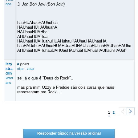
3. Jon Bon Jovi (Bon Jovi)
ano
hauHUAhauHAUhuhua
HAUhauHUHAUhuahA
HAUhauHUAHha
AHUhauHUAHua
HAUhauHUAHuahuHUAHuhauHAUhauHAUhauHA
hauHAUahuHAUhuaHUAHUuaHUHAUhauHUhuaHAUhauHAUha
AHUhauHUAHuhauUAHUauHAUhuaHUAhuaHAUhauhHAUah
izzy
#
jan/09
stra
citar
·
votar
dlin
sei lá o que é "Deus do Rock"..
Veter
ano
mas pra mim Ozzy e Freddie são dois caras que mais
representam pro Rock...
1
2
<
>
Responder tópico na versão original