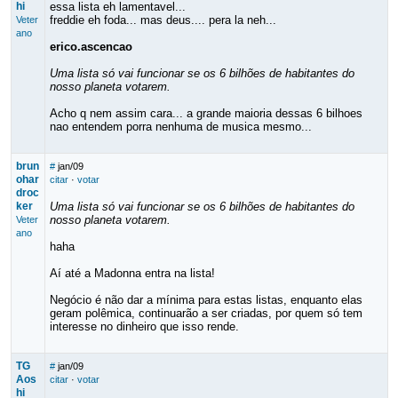
hi
essa lista eh lamentavel...
freddie eh foda... mas deus.... pera la neh...
Veter
ano
erico.ascencao
Uma lista só vai funcionar se os 6 bilhões de habitantes do
nosso planeta votarem.
Acho q nem assim cara... a grande maioria dessas 6 bilhoes
nao entendem porra nenhuma de musica mesmo...
brun
#
jan/09
ohar
citar
·
votar
droc
ker
Uma lista só vai funcionar se os 6 bilhões de habitantes do
nosso planeta votarem.
Veter
ano
haha
Aí até a Madonna entra na lista!
Negócio é não dar a mínima para estas listas, enquanto elas
geram polêmica, continuarão a ser criadas, por quem só tem
interesse no dinheiro que isso rende.
TG
#
jan/09
Aos
citar
·
votar
hi