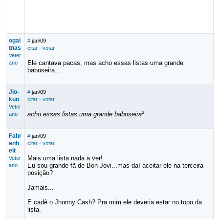
ogai
#
jan/09
tnas
citar
·
votar
Veter
Ele cantava pacas, mas acho essas listas uma grande
ano
baboseira...
Jio-
#
jan/09
kun
citar
·
votar
Veter
acho essas listas uma grande baboseira
²
ano
Fahr
#
jan/09
enh
citar
·
votar
eit
Mais uma lista nada a ver!
Veter
Eu sou grande fã de Bon Jovi...mas daí aceitar ele na terceira
ano
posição?
Jamais...
E cadê o Jhonny Cash? Pra mim ele deveria estar no topo da
lista.