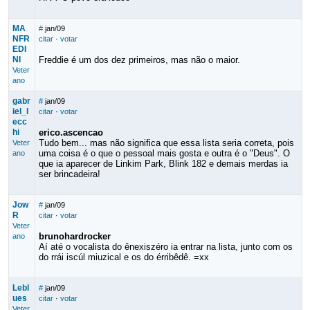
MA
#
jan/09
NFR
citar
·
votar
EDI
NI
Freddie é um dos dez primeiros, mas não o maior.
Veter
ano
gabr
#
jan/09
iel_l
citar
·
votar
ecc
hi
erico.ascencao
Tudo bem... mas não significa que essa lista seria correta, pois
Veter
uma coisa é o que o pessoal mais gosta e outra é o "Deus". O
ano
que ia aparecer de Linkim Park, Blink 182 e demais merdas ia
ser brincadeira!
Jow
#
jan/09
R
citar
·
votar
Veter
brunohardrocker
ano
Aí até o vocalista do ênexiszéro ia entrar na lista, junto com os
do rrái iscúl miuzical e os do érribêdê. =xx
Lebl
#
jan/09
ues
citar
·
votar
Veter