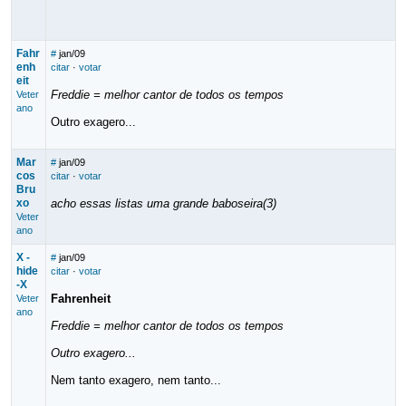
Fahr
#
jan/09
enh
citar
·
votar
eit
Freddie = melhor cantor de todos os tempos
Veter
ano
Outro exagero...
Mar
#
jan/09
cos
citar
·
votar
Bru
xo
acho essas listas uma grande baboseira(3)
Veter
ano
X -
#
jan/09
hide
citar
·
votar
-X
Fahrenheit
Veter
ano
Freddie = melhor cantor de todos os tempos
Outro exagero...
Nem tanto exagero, nem tanto...