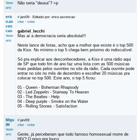
Não seria "deusa"? =p
Veter
ano
eric
#
jan/09
· Editado por: erico.ascencao
o.as
citar
·
votar
cen
cao
gabriel_lecchi
Mas aí a democracia seria absoluta!!!
Veter
ano
Neste lance de listas, acho que a melhor que existe é o top 500
da Kiss. No mínimo o top 5 chega bem próximo do indiscutível.
Só pra explicar aos desconhecedores, a Kiss é uma rádio aqui
de SP que todo fim de ano faz uma lista com as 500 músicas
mais pedidas pelos ouvintes no site da rádio. Cada ouvinte pode
entrar no site no mês de dezembro e escolher 20 músicas pra
colocar no top 500. Este ano, o top 5 ficou:
01 - Queen - Bohemian Rhapsody
02 - Led Zeppelin - Stairway To Heaven
03 - The Beatles - Help
04 - Deep purple - Smoke on the Water
05 - Rolling Stones - Satisfaction
Migu
#
jan/09
iM
citar
·
votar
Veter
Gente, já perceberam que todo famoso homosexual morre de
ano
HIV? O povo era louco