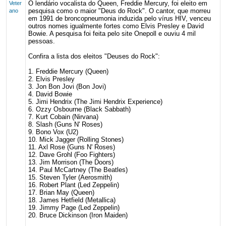
O lendário vocalista do Queen, Freddie Mercury, foi eleito em
Veter
pesquisa como o maior "Deus do Rock". O cantor, que morreu
ano
em 1991 de broncopneumonia induzida pelo vírus HIV, venceu
outros nomes igualmente fortes como Elvis Presley e David
Bowie. A pesquisa foi feita pelo site Onepoll e ouviu 4 mil
pessoas.
Confira a lista dos eleitos "Deuses do Rock":
1. Freddie Mercury (Queen)
2. Elvis Presley
3. Jon Bon Jovi (Bon Jovi)
4. David Bowie
5. Jimi Hendrix (The Jimi Hendrix Experience)
6. Ozzy Osbourne (Black Sabbath)
7. Kurt Cobain (Nirvana)
8. Slash (Guns N' Roses)
9. Bono Vox (U2)
10. Mick Jagger (Rolling Stones)
11. Axl Rose (Guns N' Roses)
12. Dave Grohl (Foo Fighters)
13. Jim Morrison (The Doors)
14. Paul McCartney (The Beatles)
15. Steven Tyler (Aerosmith)
16. Robert Plant (Led Zeppelin)
17. Brian May (Queen)
18. James Hetfield (Metallica)
19. Jimmy Page (Led Zeppelin)
20. Bruce Dickinson (Iron Maiden)