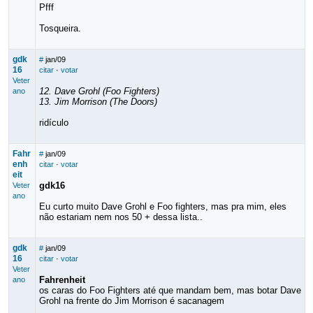
Pfff
Tosqueira.
gdk
#
jan/09
16
citar
·
votar
Veter
12. Dave Grohl (Foo Fighters)
ano
13. Jim Morrison (The Doors)
ridículo
Fahr
#
jan/09
enh
citar
·
votar
eit
gdk16
Veter
ano
Eu curto muito Dave Grohl e Foo fighters, mas pra mim, eles
não estariam nem nos 50 + dessa lista..
gdk
#
jan/09
16
citar
·
votar
Veter
Fahrenheit
ano
os caras do Foo Fighters até que mandam bem, mas botar Dave
Grohl na frente do Jim Morrison é sacanagem