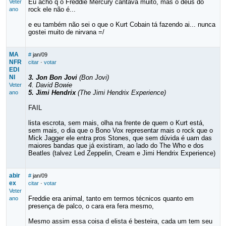
Eu acho q o Freddie Mercury cantava muito, mas o deus do
Veter
rock ele não é...
ano
e eu também não sei o que o Kurt Cobain tá fazendo ai... nunca
gostei muito de nirvana =/
MA
#
jan/09
NFR
citar
·
votar
EDI
NI
3. Jon Bon Jovi
(Bon Jovi)
4. David Bowie
Veter
5. Jimi Hendrix
(The Jimi Hendrix Experience)
ano
FAIL
lista escrota, sem mais, olha na frente de quem o Kurt está,
sem mais, o dia que o Bono Vox representar mais o rock que o
Mick Jagger ele entra pros Stones, que sem dúvida é uam das
maiores bandas que já existiram, ao lado do The Who e dos
Beatles (talvez Led Zeppelin, Cream e Jimi Hendrix Experience)
abir
#
jan/09
ex
citar
·
votar
Veter
Freddie era animal, tanto em termos técnicos quanto em
ano
presença de palco, o cara era fera mesmo,
Mesmo assim essa coisa d elista é besteira, cada um tem seu