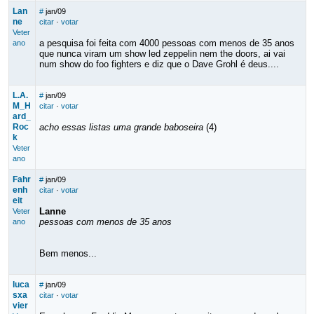
Lan
#
jan/09
ne
citar
·
votar
Veter
a pesquisa foi feita com 4000 pessoas com menos de 35 anos
ano
que nunca viram um show led zeppelin nem the doors, ai vai
num show do foo fighters e diz que o Dave Grohl é deus....
L.A.
#
jan/09
M_H
citar
·
votar
ard_
Roc
acho essas listas uma grande baboseira
(4)
k
Veter
ano
Fahr
#
jan/09
enh
citar
·
votar
eit
Lanne
Veter
pessoas com menos de 35 anos
ano
Bem menos...
luca
#
jan/09
sxa
citar
·
votar
vier