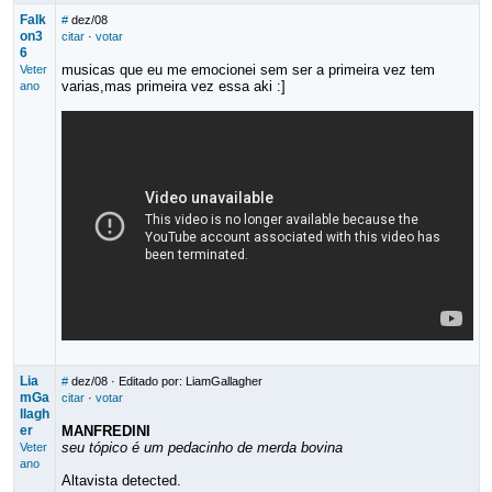
Falk
#
dez/08
on3
citar
·
votar
6
musicas que eu me emocionei sem ser a primeira vez tem
Veter
varias,mas primeira vez essa aki :]
ano
Lia
#
dez/08
· Editado por: LiamGallagher
mGa
citar
·
votar
llagh
er
MANFREDINI
seu tópico é um pedacinho de merda bovina
Veter
ano
Altavista detected.