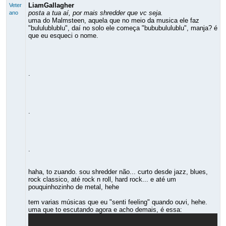
LiamGallagher
Veter
posta a tua aí, por mais shredder que vc seja.
ano
uma do Malmsteen, aquela que no meio da musica ele faz
"bululublublu", daí no solo ele começa "bububululublu", manja? é
que eu esqueci o nome.
.
.
.
haha, to zuando. sou shredder não... curto desde jazz, blues,
rock classico, até rock n roll, hard rock... e até um
pouquinhozinho de metal, hehe
tem varias músicas que eu "senti feeling" quando ouvi, hehe.
uma que to escutando agora e acho demais, é essa: