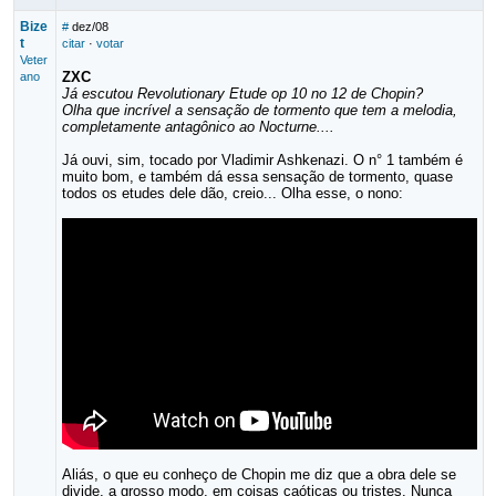
Bize
#
dez/08
t
citar
·
votar
Veter
ZXC
ano
Já escutou Revolutionary Etude op 10 no 12 de Chopin?
Olha que incrível a sensação de tormento que tem a melodia,
completamente antagônico ao Nocturne....
Já ouvi, sim, tocado por Vladimir Ashkenazi. O n° 1 também é
muito bom, e também dá essa sensação de tormento, quase
todos os etudes dele dão, creio... Olha esse, o nono:
Aliás, o que eu conheço de Chopin me diz que a obra dele se
divide, a grosso modo, em coisas caóticas ou tristes. Nunca