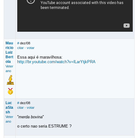
Mau
#
dez/08
ricio
citar
·
votar
Luiz
Bert
Essa aqui é maravilhosa:
ola
http://br.youtube.com/watch?v=lLarYtjkPRA
Veter
ano
Luc
#
dez/08
aSla
citar
·
votar
sh
''
merda bovina
''
Veter
ano
o certo nao seria ESTRUME ?