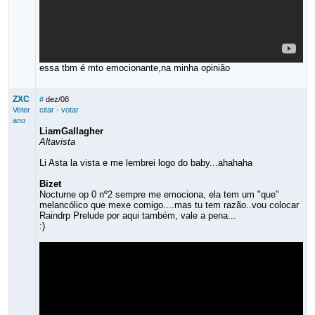
essa tbm é mto emocionante,na minha opinião
ZXC
#
dez/08
Veter
citar
·
votar
ano
LiamGallagher
Altavista
Li Asta la vista e me lembrei logo do baby...ahahaha
Bizet
Nocturne op 0 nº2 sempre me emociona, ela tem um "que"
melancólico que mexe comigo....mas tu tem razão..vou colocar
Raindrp Prelude por aqui também, vale a pena...
:)