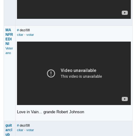
MA
#
dez/08
NFR
citar
·
votar
EDI
NI
Veter
ano
Love in Vain... grande Robert Johnson
guit
#
dez/08
arcl
citar
·
votar
ub