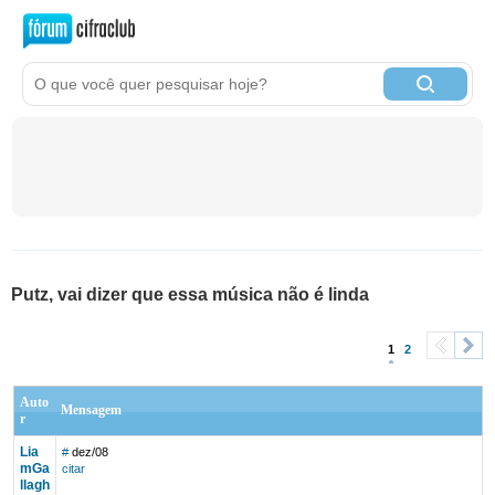
Putz, vai dizer que essa música não é linda
1
2
<
>
Auto
Mensagem
r
Lia
#
dez/08
mGa
citar
llagh