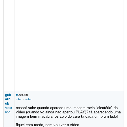
guit
#
dez/08
arcl
citar
·
votar
ub
nossa! sabe quando aparece uma imagem meio "aleatória" do
Veter
vídeo (quando vc ainda não apertou PLAY)? tá aparecendo uma
ano
imagem bem macabra. os zóio do cara tá cada um prum lado!
fiquei com medo, nem vou ver o vídeo