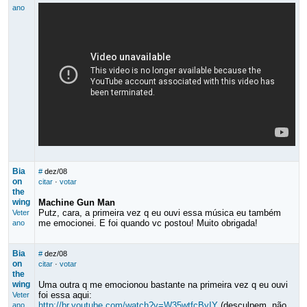
ano
Bia
#
dez/08
on
citar
·
votar
the
wing
Machine Gun Man
Putz, cara, a primeira vez q eu ouvi essa música eu também
Veter
me emocionei. E foi quando vc postou! Muito obrigada!
ano
Bia
#
dez/08
on
citar
·
votar
the
wing
Uma outra q me emocionou bastante na primeira vez q eu ouvi
foi essa aqui:
Veter
http://br.youtube.com/watch?v=W35wtfcByIY
(desculpem, não
ano