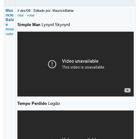
Mau
#
dez/08
· Editado por: MauricioBahia
ricio
citar
·
votar
Bahi
a
Simple Man
Lynyrd Skynyrd
Mode
rador
Tempo Perdido
Legião