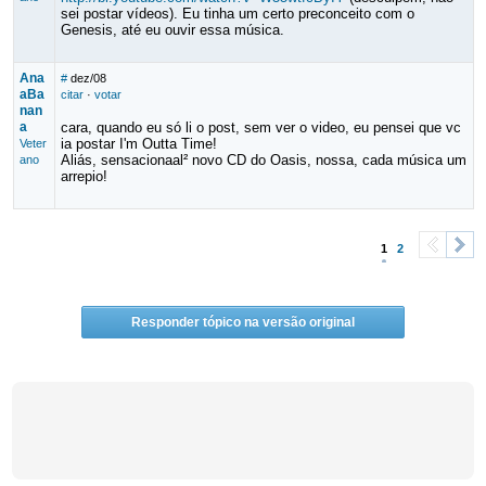
sei postar vídeos). Eu tinha um certo preconceito com o
Genesis, até eu ouvir essa música.
Ana
#
dez/08
aBa
citar
·
votar
nan
a
cara, quando eu só li o post, sem ver o video, eu pensei que vc
ia postar I'm Outta Time!
Veter
Aliás, sensacionaal² novo CD do Oasis, nossa, cada música um
ano
arrepio!
1
2
<
>
Responder tópico na versão original