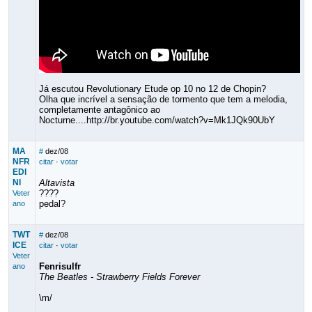
Já escutou Revolutionary Etude op 10 no 12 de Chopin?
Olha que incrível a sensação de tormento que tem a melodia,
completamente antagônico ao
Nocturne....http://br.youtube.com/watch?v=Mk1JQk90UbY
MA
#
dez/08
NFR
citar
·
votar
EDI
NI
Altavista
????
Veter
pedal?
ano
TWT
#
dez/08
ICE
citar
·
votar
Veter
Fenrisulfr
ano
The Beatles - Strawberry Fields Forever
\m/