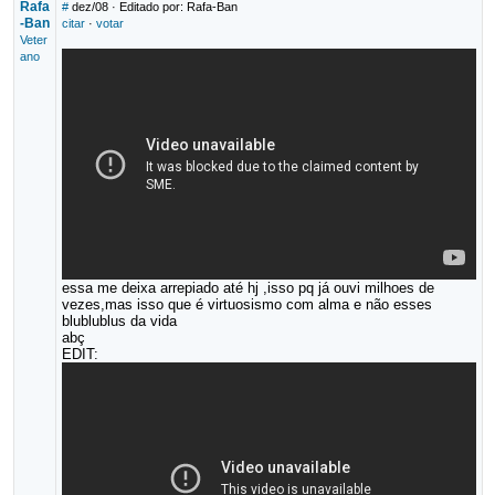
Rafa
#
dez/08
· Editado por: Rafa-Ban
-Ban
citar
·
votar
Veter
ano
essa me deixa arrepiado até hj ,isso pq já ouvi milhoes de
vezes,mas isso que é virtuosismo com alma e não esses
blublublus da vida
abç
EDIT: