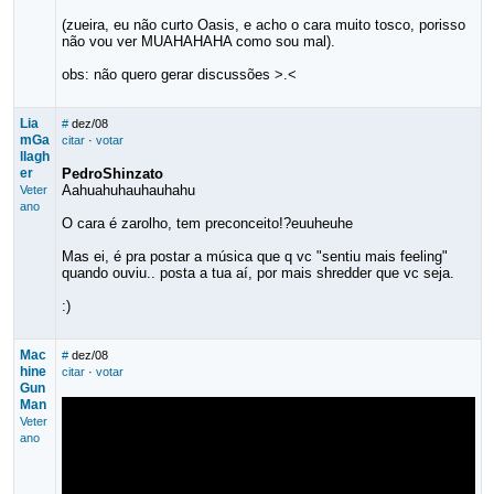
(zueira, eu não curto Oasis, e acho o cara muito tosco, porisso
não vou ver MUAHAHAHA como sou mal).
obs: não quero gerar discussões >.<
Lia
#
dez/08
mGa
citar
·
votar
llagh
er
PedroShinzato
Aahuahuhauhauhahu
Veter
ano
O cara é zarolho, tem preconceito!?euuheuhe
Mas ei, é pra postar a música que q vc "sentiu mais feeling"
quando ouviu.. posta a tua aí, por mais shredder que vc seja.
:)
Mac
#
dez/08
hine
citar
·
votar
Gun
Man
Veter
ano