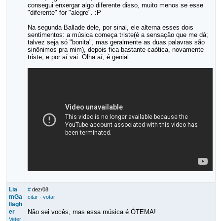
consegui enxergar algo diferente disso, muito menos se esse
"diferente" for "alegre". :P
Na segunda Ballade dele, por sinal, ele alterna esses dois
sentimentos: a música começa triste(é a sensação que me dá;
talvez seja só "bonita", mas geralmente as duas palavras são
sinônimos pra mim), depois fica bastante caótica, novamente
triste, e por aí vai. Olha aí, é genial:
Lia
#
dez/08
mGa
citar
·
votar
llagh
er
Não sei vocês, mas essa música é ÓTEMA!
Veter