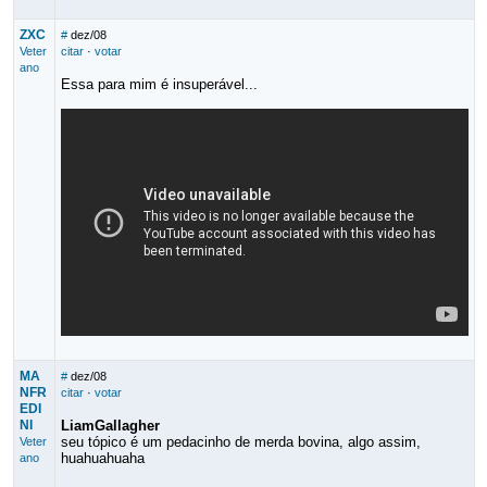
ZXC
#
dez/08
Veter
citar
·
votar
ano
Essa para mim é insuperável...
MA
#
dez/08
NFR
citar
·
votar
EDI
NI
LiamGallagher
seu tópico é um pedacinho de merda bovina, algo assim,
Veter
huahuahuaha
ano