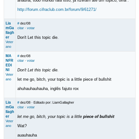
ahauha, todo mundo fala isso, já fizeram até um tópico, olha :
http://forum.cifraclub.com.br/forum/9/61271/
Lia
#
dez/08
mGa
citar
·
votar
llagh
er
Don't Let this topic die.
Veter
ano
MA
#
dez/08
NFR
citar
·
votar
EDI
NI
Don't Let this topic die.
Veter
let me go, bitch, your topic is a little piece of bullshit
ano
ahuhauhauhauha, inglês fajuto rox
Lia
#
dez/08
· Editado por: LiamGallagher
mGa
citar
·
votar
llagh
er
let me go, bitch, your topic is a little
piece of bullshit
Veter
Wat?
ano
auauhauha