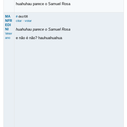
huahuhau parece o Samuel Rosa
MA
#
dez/08
NFR
citar
·
votar
EDI
NI
huahuhau parece o Samuel Rosa
Veter
e não é não? hauhuahuahua
ano