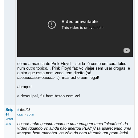
como a maioria do Pink Floyd... sei lá. é como um cara falou
num outro tópico... Pink Floyd faz vc viajar sem usar drogas! e
o pior que essa nem vocal tem direito (só
uuuoouuaaaiiiooouuu...
), mas acho bem legal!
abraços!
e desculpa!, fui bem tosco com vc!
Snip
#
dez/08
er
citar
·
votar
Veter
nossa! sabe quando aparece uma imagem meio "aleatória" do
ano
vídeo (quando vc ainda não apertou PLAY)? tá aparecendo uma
imagem bem macabra. os zóio do cara tá cada um prum lado!