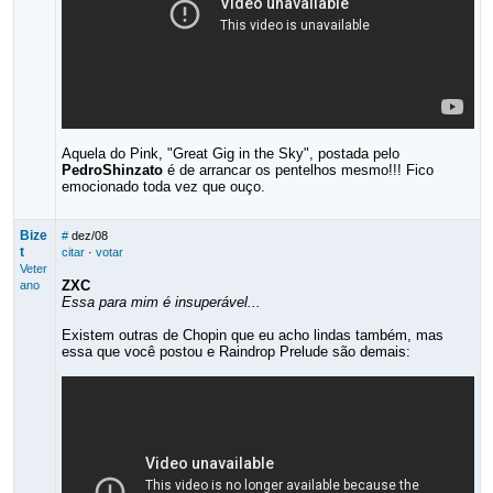
Aquela do Pink, "Great Gig in the Sky", postada pelo
PedroShinzato
é de arrancar os pentelhos mesmo!!! Fico
emocionado toda vez que ouço.
Bize
#
dez/08
t
citar
·
votar
Veter
ZXC
ano
Essa para mim é insuperável...
Existem outras de Chopin que eu acho lindas também, mas
essa que você postou e Raindrop Prelude são demais: