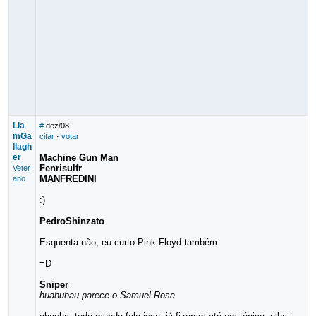
Lia
#
dez/08
mGa
citar
·
votar
llagh
er
Machine Gun Man
Fenrisulfr
Veter
MANFREDINI
ano
:)
PedroShinzato
Esquenta não, eu curto Pink Floyd também
=D
Sniper
huahuhau parece o Samuel Rosa