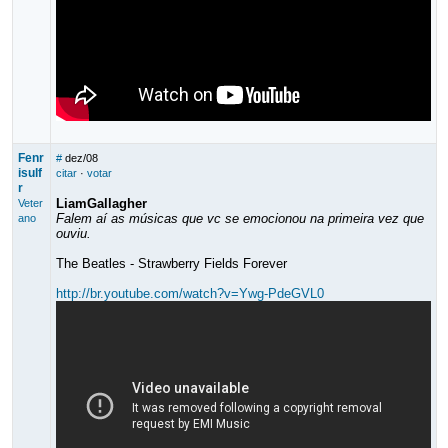
Fenr
#
dez/08
isulf
citar
·
votar
r
LiamGallagher
Veter
Falem aí as músicas que vc se emocionou na primeira vez que
ano
ouviu.
The Beatles - Strawberry Fields Forever
http://br.youtube.com/watch?v=Ywg-PdeGVL0