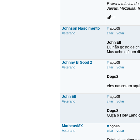
E viva a música do 
Jaivas, Mezquita, T
aÊ!!!!
Johnson Nascimento
#
ago/05
Veterano
citar
·
votar
John Elf
Eu não gosto de cho
Mas acho q é um rit
Johnny B Good 2
#
ago/05
Veterano
citar
·
votar
Dogs2
eles nasceram aqui
John Elf
#
ago/05
Veterano
citar
·
votar
Dogs2
Ouça o Holy Land do
MatheusMX
#
ago/05
Veterano
citar
·
votar