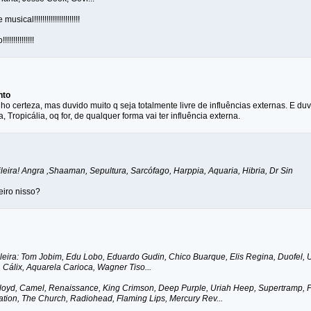
sical!!!!!!!!!!!!!!!!!!!!!!
!!!!!!!!!!!
nto
o certeza, mas duvido muito q seja totalmente livre de influências externas. E du
Tropicália, oq for, de qualquer forma vai ter influência externa.
leira! Angra ,Shaaman, Sepultura, Sarcófago, Harppia, Aquaria, Hibria, Dr Sin
eiro nisso?
ileira: Tom Jobim, Edu Lobo, Eduardo Gudin, Chico Buarque, Elis Regina, Duofel, 
Cálix, Aquarela Carioca, Wagner Tiso...
Floyd, Camel, Renaissance, King Crimson, Deep Purple, Uriah Heep, Supertramp, Po
ation, The Church, Radiohead, Flaming Lips, Mercury Rev...