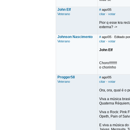
John Elf
#
ago/05
Veterano
citar
·
votar
Pior q esse kra rec
externa? ->
Johnson Nascimento
#
ago/05
· Editado po
Veterano
citar
·
votar
John Elf
Choro!!!!!!!!!
o chorinho
Progger58
#
ago/05
Veterano
citar
·
votar
Ora, ora, qual é o 
Viva a música bras
Quaterna Réquiem, 
Viva o Rock: Pink 
Opeth, Pain of Salv
E viva a música do 
Jaivas, Mezquita, T