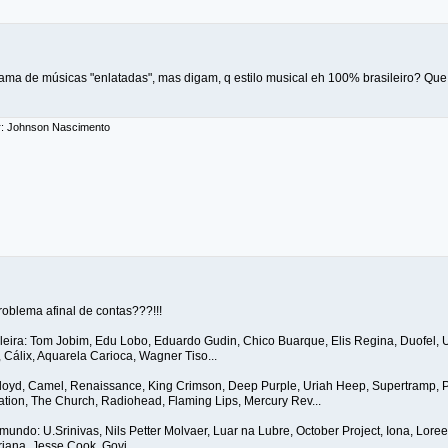
lama de músicas "enlatadas", mas digam, q estilo musical eh 100% brasileiro? Que 
r: Johnson Nascimento
problema afinal de contas???!!!
ileira: Tom Jobim, Edu Lobo, Eduardo Gudin, Chico Buarque, Elis Regina, Duofel, 
Cálix, Aquarela Carioca, Wagner Tiso...
Floyd, Camel, Renaissance, King Crimson, Deep Purple, Uriah Heep, Supertramp, Po
ation, The Church, Radiohead, Flaming Lips, Mercury Rev...
mundo: U.Srinivas, Nils Petter Molvaer, Luar na Lubre, October Project, Iona, Lore
riana, Jesse Cook, Govi...