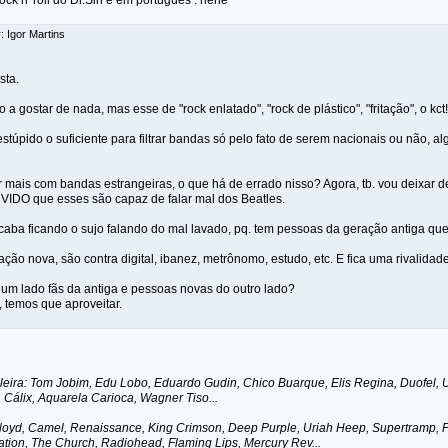
rock n' roll do Dr.Sin é em português . hehe
: Igor Martins
sta.
a gostar de nada, mas esse de "rock enlatado", "rock de plástico", "fritação", o kct!
túpido o suficiente para filtrar bandas só pelo fato de serem nacionais ou não, a
ar mais com bandas estrangeiras, o que há de errado nisso? Agora, tb. vou deixar de 
VIDO que esses são capaz de falar mal dos Beatles.
acaba ficando o sujo falando do mal lavado, pq. tem pessoas da geração antiga qu
ão nova, são contra digital, ibanez, metrônomo, estudo, etc. E fica uma rivalidad
 um lado fãs da antiga e pessoas novas do outro lado?
 temos que aproveitar.
ileira: Tom Jobim, Edu Lobo, Eduardo Gudin, Chico Buarque, Elis Regina, Duofel, 
Cálix, Aquarela Carioca, Wagner Tiso...
Floyd, Camel, Renaissance, King Crimson, Deep Purple, Uriah Heep, Supertramp, Po
ation, The Church, Radiohead, Flaming Lips, Mercury Rev...