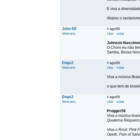
E viva a diversidade mu
Abaixo o sectarismo!!!!
John Elf
#
ago/05
Veterano
citar
·
votar
Johnson Nascime
O Choro eu não tenh
Samba, Bossa Nova, 
Dogs2
#
ago/05
Veterano
citar
·
votar
Viva a música Brasi
o que tem de brasil
Dogs2
#
ago/05
Veterano
citar
·
votar
Progger58
Viva a música bras
Quaterna Réquiem, 
Viva o Rock: Pink 
Opeth, Pain of Salv