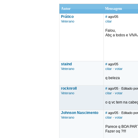
Autor
Mensagem
Prático
#
ago/05
Veterano
citar
Falou,
Abç a todos e VIV
staind
#
ago/05
Veterano
citar
·
votar
q beleza
rocknroll
#
ago/05
· Editado por
Veterano
citar
·
votar
o q vc tem na cabe
Johnson Nascimento
#
ago/05
· Editado po
Veterano
citar
·
votar
Parece q BOA PARTE
Fazer oq ?!!!