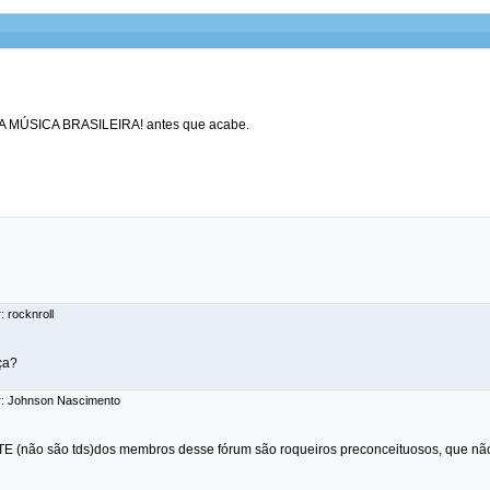
A A MÚSICA BRASILEIRA! antes que acabe.
: rocknroll
ça?
r: Johnson Nascimento
 (não são tds)dos membros desse fórum são roqueiros preconceituosos, que não 