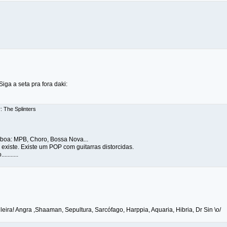
Siga a seta pra fora daki:
: The Splinters
é boa: MPB, Choro, Bossa Nova...
 existe. Existe um POP com guitarras distorcidas.
........
leira! Angra ,Shaaman, Sepultura, Sarcófago, Harppia, Aquaria, Hibria, Dr Sin \o/