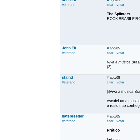
John Elf
#
ago/05
Veterano
citar
·
votar
The Splinters
ROCK BRASILEIRO
John Elf
#
ago/05
Veterano
citar
·
votar
Viva a música Brasi
(2)
staind
#
ago/05
Veterano
citar
·
votar
[i]Viva a música Br
escutei uma musica 
o resto nao conheç
hatebreeder
#
ago/05
Veterano
citar
·
votar
Prático
foda-se