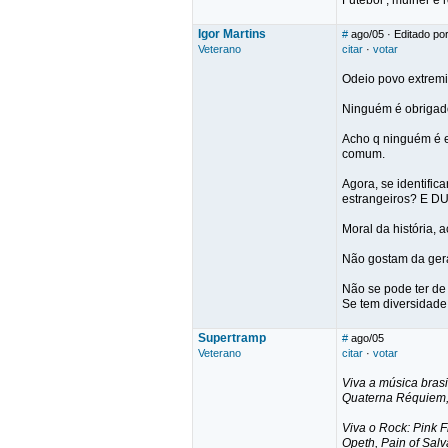
Futebol , mulher e 
Igor Martins
#
ago/05
· Editado por
Veterano
citar
·
votar
Odeio povo extremi
Ninguém é obrigado 
Acho q ninguém é es
comum.
Agora, se identific
estrangeiros? E DU
Moral da história, 
Não gostam da geraç
Não se pode ter de
Se tem diversidade,
Supertramp
#
ago/05
Veterano
citar
·
votar
Viva a música bras
Quaterna Réquiem, 
Viva o Rock: Pink 
Opeth, Pain of Salv