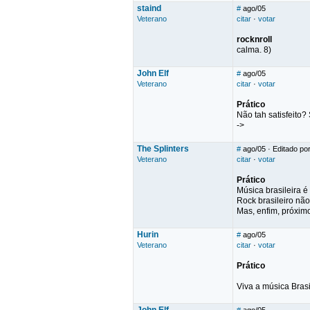
staind
#
ago/05
Veterano
citar
·
votar
rocknroll
calma. 8)
John Elf
#
ago/05
Veterano
citar
·
votar
Prático
Não tah satisfeito? 
->
The Splinters
#
ago/05
· Editado por
Veterano
citar
·
votar
Prático
Música brasileira 
Rock brasileiro não
Mas, enfim, próximo...
Hurin
#
ago/05
Veterano
citar
·
votar
Prático
Viva a música Brasi