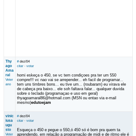
Thy
#
dez/04
ago
citar
·
votar
Ama
ral
homi eskeça o 450, se vc tem condiçoes pra ter um 550
compre!!! vc nao vai se arrepender... eh facil de programar...
Veter
tem uns timbres bons... eu tive um... (roubaram) eu virava ele
ano
de cabeça pra baixo... ele soh faltava falar... qualquer duvida
sobre o teclado (programaçao e uso em geral)
thyagoamaral86@hotmail.com (MSN ou entao via e-mail
mesmo)
edutoejam
vinic
#
dez/04
iusa
citar
·
votar
ugu
sto
Esqueça o 450 e pegue o 550,ó 450 só é bom pra quem ta
aprendendo, em relação a programação de midi e de ritmo ele é
Veter