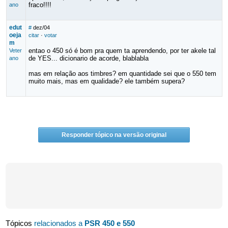
fraco!!!!
ano
edut
#
dez/04
oeja
citar
·
votar
m
entao o 450 só é bom pra quem ta aprendendo, por ter akele tal
Veter
de YES... dicionario de acorde, blablabla
ano
mas em relação aos timbres? em quantidade sei que o 550 tem
muito mais, mas em qualidade? ele também supera?
Responder tópico na versão original
Tópicos
relacionados a
PSR 450 e 550