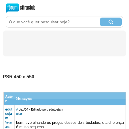
PSR 450 e 550
Auto
Mensagem
r
edut
#
dez/04
· Editado por: edutoejam
oeja
citar
m
bom, tive olhando os preços desses dois teclados, e a diferença
Veter
é muito pequena.
ano