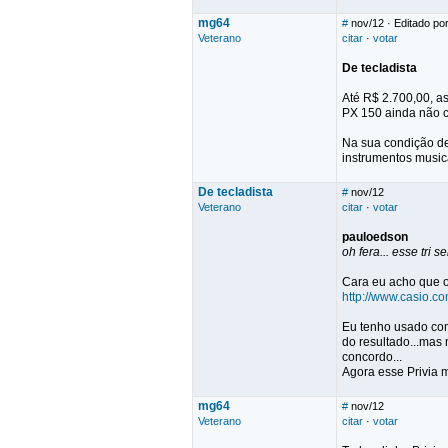
mg64
#
nov/12
· Editado po
Veterano
citar
·
votar
De tecladista
Até R$ 2.700,00, as
PX 150 ainda não ch
Na sua condição de
instrumentos musica
De tecladista
#
nov/12
Veterano
citar
·
votar
pauloedson
oh fera... esse tri
Cara eu acho que 
http://www.casio.c
Eu tenho usado com
do resultado...mas
concordo...
Agora esse Privia m
mg64
#
nov/12
Veterano
citar
·
votar