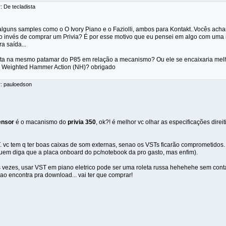
: De tecladista
 alguns samples como o O Ivory Piano e o Faziolli, ambos para Kontakt..Vocês ac
o invés de comprar um Privia? É por esse motivo que eu pensei em algo com uma 
a saída...
ta na mesmo patamar do P85 em relação a mecanismo? Ou ele se encaixaria melho
 Weighted Hammer Action (NH)? obrigado
r: pauloedson
sensor
é o macanismo do
privia 350
, ok?! é melhor vc olhar as especificações dir
. vc tem q ter boas caixas de som externas, senao os VSTs ficarão comprometidos
uem diga que a placa onboard do pc/notebook da pro gasto, mas enfim).
s vezes, usar VST em piano eletrico pode ser uma roleta russa hehehehe sem cont
nao encontra pra download... vai ter que comprar!