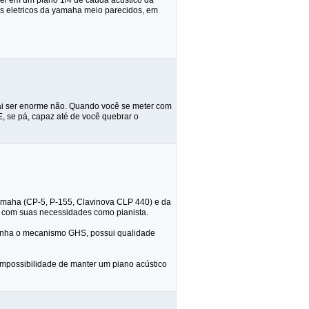
uei em um piano 1/4 de cauda acustico da
os eletricos da yamaha meio parecidos, em
vai ser enorme não. Quando você se meter com
 E, se pá, capaz até de você quebrar o
Yamaha (CP-5, P-155, Clavinova CLP 440) e da
l com suas necessidades como pianista.
enha o mecanismo GHS, possui qualidade
 impossibilidade de manter um piano acústico