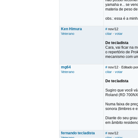
nao posso recomend
yamaha e... se ven
materia de peso de 
obs.: essa é a min
Ken Himura
#
nov/12
Veterano
citar
·
votar
De tecladista
Cara, vai ficar na
o repertório de Pro
mecanismo com um da
mg64
#
nov/12
· Editado po
Veterano
citar
·
votar
De tecladista
Sugiro que você vá
Roland (RD 700NX, 
Numa faixa de pre
sonora (timbres e 
Diante do seu grau 
em âmbito residenc
fernando tecladista
#
nov/12
Veterano
citar
·
votar