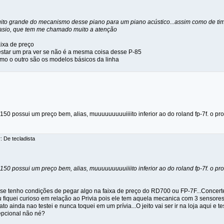
ito grande do mecanismo desse piano para um piano acústico...assim como de tim
asio, que tem me chamado muito a atenção
aixa de preço
estar um pra ver se não é a mesma coisa desse P-85
mo o outro são os modelos básicos da linha
 150 possui um preço bem, alias, muuuuuuuuuiiiito inferior ao do roland fp-7f. o p
: De tecladista
 150 possui um preço bem, alias, muuuuuuuuuiiiito inferior ao do roland fp-7f. o p
se tenho condições de pegar algo na faixa de preço do RD700 ou FP-7F...Concer
 fiquei curioso em relação ao Privia pois ele tem aquela mecanica com 3 sensores 
ato ainda nao testei e nunca toquei em um prívia...O jeito vai ser ir na loja aqui 
epcional não né?