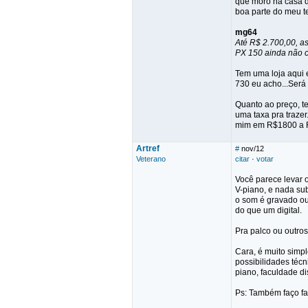
que moro na casa de
boa parte do meu t
mg64
Até R$ 2.700,00, as
PX 150 ainda não ch
Tem uma loja aqui 
730 eu acho...Será
Quanto ao preço, t
uma taxa pra trazer
mim em R$1800 a R$
Artref
#
nov/12
Veterano
citar
·
votar
Você parece levar o
V-piano, e nada sub
o som é gravado ou
do que um digital.
Pra palco ou outro
Cara, é muito simpl
possibilidades téc
piano, faculdade di
Ps: Também faço fa