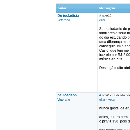
Autor
Mensagem
De tecladista
#
nov/12
Veterano
citar
Sou estudante de p
familiares e seria 
do dia estudando p
uma diferença muit
conseguir um piano 
Casio, que tem me
traz ele por R$ 2.0
música erudita...
Desde já muito obr
pauloedson
#
nov/12
· Editado po
Veterano
citar
·
votar
nunca gostei de eru
antes, eu era bem e
o
privia 350
, pois