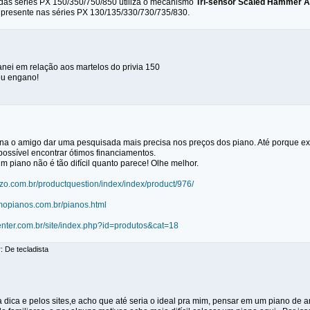
a das séries PX 150/350/750/850 utiliza o mecanismo
Tri-sensor Scaled Hammer Ac
r presente nas séries PX 130/135/330/730/735/830.
nei em relação aos martelos do privia 150
meu engano!
na o amigo dar uma pesquisada mais precisa nos preços dos piano. Até porque ex
ossível encontrar ótimos financiamentos.
um piano não é tão difícil quanto parece! Olhe melhor.
zzo.com.br/productquestion/index/index/product/976/
imopianos.com.br/pianos.html
enter.com.br/site/index.php?id=produtos&cat=18
: De tecladista
a dica e pelos sites,e acho que até seria o ideal pra mim, pensar em um piano de 