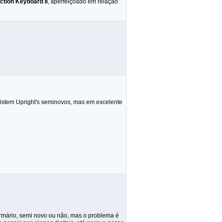
tion Keyboard II
, aperfeiçoado em relação
istem Upright's seminovos, mas em excelente
armário, semi novo ou não, mas o problema é