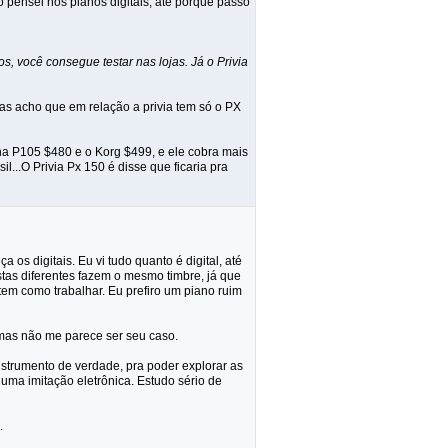
so pensei nos pianos digitais, até porque passo
, você consegue testar nas lojas. Já o Privia
s acho que em relação a privia tem só o PX
ha P105 $480 e o Korg $499, e ele cobra mais
...O Privia Px 150 é disse que ficaria pra
 os digitais. Eu vi tudo quanto é digital, até
stas diferentes fazem o mesmo timbre, já que
em como trabalhar. Eu prefiro um piano ruim
 mas não me parece ser seu caso.
nstrumento de verdade, pra poder explorar as
uma imitação eletrônica. Estudo sério de
.