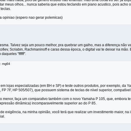
ar mais nada, pois de genero erudito nao entendo. mas uma coisa eu sei: ja toq
dar meus olhos... nunca saberia que estou teclando em piano acustico, pois acho 
teclas.
ha opiniao (espero nao gerar polemicas)
 mesma. Talvez seja um pouco melhor, pra quebrar um galho, mas a diferença não 
kofiev, Scriabin, Rachmaninoff e caras dessa época, o digital vai te deixar na mão.
queles "ffffff".
r: mg64
 em lojas especializadas (em BH e SP) e teste outros produtos, por exemplo, da 
FP 7F, HP 505/507), que possuem sistema de teclas de nível superior, compatíve
ço menor, faça um comparativo também com o novo Yamaha P 105, que, embora t
expressão dinâmica) incomparavelmente superior ao do P 85.
de exigência, na minha opinião, você terá que realizar um investimento maior, na
ial.