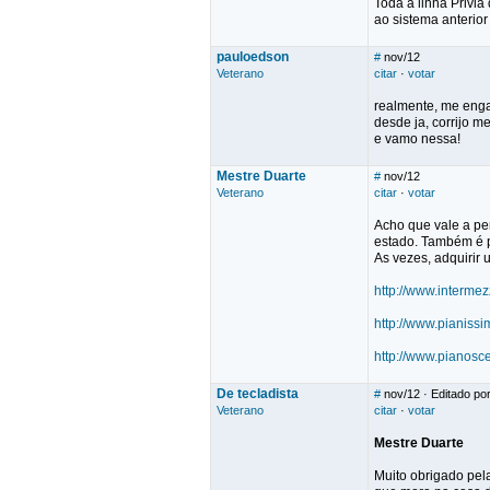
Toda a linha Privi
ao sistema anterio
pauloedson
#
nov/12
Veterano
citar
·
votar
realmente, me enga
desde ja, corrijo 
e vamo nessa!
Mestre Duarte
#
nov/12
Veterano
citar
·
votar
Acho que vale a pe
estado. Também é p
As vezes, adquirir 
http://www.interme
http://www.pianiss
http://www.pianosc
De tecladista
#
nov/12
· Editado por
Veterano
citar
·
votar
Mestre Duarte
Muito obrigado pel