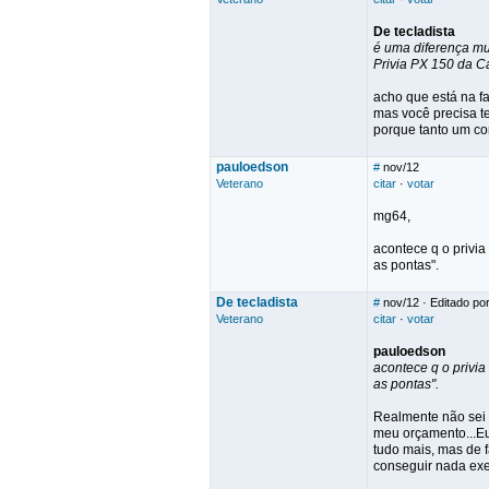
De tecladista
é uma diferença mu
Privia PX 150 da C
acho que está na f
mas você precisa t
porque tanto um co
pauloedson
#
nov/12
Veterano
citar
·
votar
mg64,
acontece q o privia
as pontas".
De tecladista
#
nov/12
· Editado por
Veterano
citar
·
votar
pauloedson
acontece q o privia
as pontas".
Realmente não sei 
meu orçamento...Eu
tudo mais, mas de f
conseguir nada ex