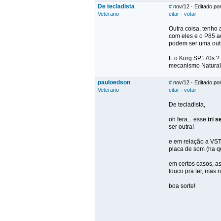
De tecladista
#
nov/12
· Editado por
Veterano
citar
·
votar
Outra coisa, tenho
com eles e o P85 a
podem ser uma outr
E o Korg SP170s ? 
mecanismo Natural
pauloedson
#
nov/12
· Editado po
Veterano
citar
·
votar
De tecladista,
oh fera... esse
tri 
ser outra!
e em relação a VST
placa de som (ha q
em certos casos, a
louco pra ter, mas 
boa sorte!