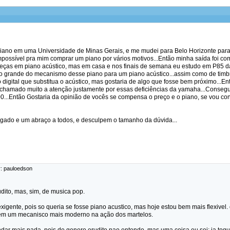
iano em uma Universidade de Minas Gerais, e me mudei para Belo Horizonte para
impossível pra mim comprar um piano por vários motivos...Então minha saída foi com
eças em piano acústico, mas em casa e nos finais de semana eu estudo em P85 da
o grande do mecanismo desse piano para um piano acústico...assim como de timbr
digital que substitua o acústico, mas gostaria de algo que fosse bem próximo...E
 chamado muito a atenção justamente por essas deficiências da yamaha...Conse
00...Então Gostaria da opinião de vocês se compensa o preço e o piano, se vou con
igado e um abraço a todos, e desculpem o tamanho da dúvida...
r: pauloedson
dito, mas, sim, de musica pop.
xigente, pois so queria se fosse piano acustico, mas hoje estou bem mais flexivel.
 tem um mecanisco mais moderno na ação dos martelos.