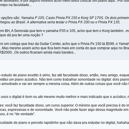
 familiares, e por alguns motivos acho meio difícil colocar um piano aqui...Por is
empo na faculdade...
 opções são: Yamaha P 105, Casio Privia PX 150 e Korg SP 170S. Os dois primeiros
egou ao Brasil. A alternativa seria testar o Privia PX 330 ou o Privia PX 135.
em BH, A Serenata que tem o yamaha P35 e 105, acho que tem o Korg também...ma
 que dá pra ter uma noção ?
em um colega que traz da Guitar Center, acho que o Privia Px 150 tá $599, o Yama
...Mas mesmo assim acho que fica bem mais em conta do que comprar aqui no Brasil
2000...Os outros ficariam ainda mais baratos...
 estudo de piano erudito à sério, faz até faculdade disso, então, meu amigo, esqueça
stitui um piano acústico. Não tem como trabalhar sonoridade no digital: dois piani
 amostrado e vai ser sempre a mesma coisa. Além de outras coisas que você não t
s usos o digital é bom ou até mesmo muito melhor e mais indicado que o acústico,
es: você faz faculdade disso, um curso superior. O mínimo que você precisa é do i
nicas, expressivas e de sonoridade. Você não pode fazer algo dessa magnitude em 
sso, é no "de verdade".
culdade de piano e percebi rapidinho que não dava pra estudar no digital, hahaha