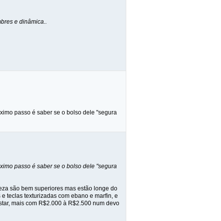
bres e dinâmica..
roximo passo é saber se o bolso dele "segura
roximo passo é saber se o bolso dele "segura
teza são bem superiores mas estão longe do
e teclas texturizadas com ebano e marfin, e
e testar, mais com R$2.000 à R$2.500 num devo