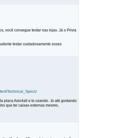
, você consegue testar nas lojas. Já o Privia
prudente testar cuidadosamente esses
tent/Technical_Specs/
 placa Asio4all e to usando...to até gostando
enho que ter caixas externas mesmo,