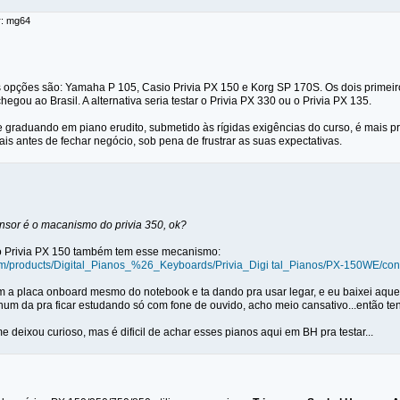
r: mg64
 opções são: Yamaha P 105, Casio Privia PX 150 e Korg SP 170S. Os dois primeiros
egou ao Brasil. A alternativa seria testar o Privia PX 330 ou o Privia PX 135.
 graduando em piano erudito, submetido às rígidas exigências do curso, é mais 
is antes de fechar negócio, sob pena de frustrar as suas expectativas.
 sensor é o macanismo do privia 350, ok?
o Privia PX 150 também tem esse mecanismo:
om/products/Digital_Pianos_%26_Keyboards/Privia_Digi tal_Pianos/PX-150WE/con
 a placa onboard mesmo do notebook e ta dando pra usar legar, e eu baixei aquela
 num da pra ficar estudando só com fone de ouvido, acho meio cansativo...então t
e deixou curioso, mas é dificil de achar esses pianos aqui em BH pra testar...