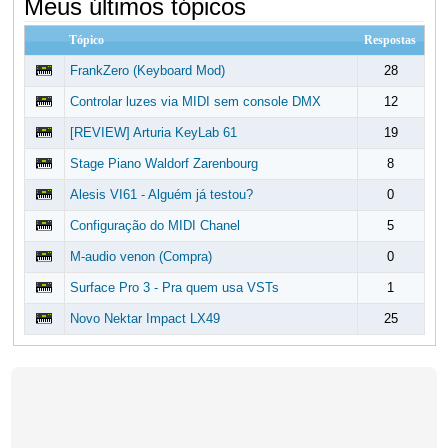
Meus últimos tópicos
Tópico
Respostas
FrankZero (Keyboard Mod)
28
Controlar luzes via MIDI sem console DMX
12
[REVIEW] Arturia KeyLab 61
19
Stage Piano Waldorf Zarenbourg
8
Alesis VI61 - Alguém já testou?
0
Configuração do MIDI Chanel
5
M-audio venon (Compra)
0
Surface Pro 3 - Pra quem usa VSTs
1
Novo Nektar Impact LX49
25