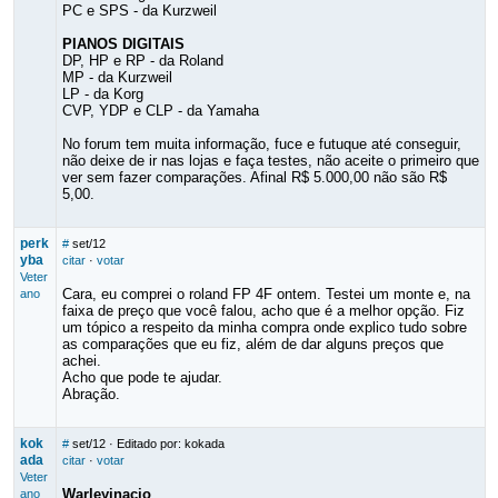
PC e SPS - da Kurzweil
PIANOS DIGITAIS
DP, HP e RP - da Roland
MP - da Kurzweil
LP - da Korg
CVP, YDP e CLP - da Yamaha
No forum tem muita informação, fuce e futuque até conseguir,
não deixe de ir nas lojas e faça testes, não aceite o primeiro que
ver sem fazer comparações. Afinal R$ 5.000,00 não são R$
5,00.
perk
#
set/12
yba
citar
·
votar
Veter
Cara, eu comprei o roland FP 4F ontem. Testei um monte e, na
ano
faixa de preço que você falou, acho que é a melhor opção. Fiz
um tópico a respeito da minha compra onde explico tudo sobre
as comparações que eu fiz, além de dar alguns preços que
achei.
Acho que pode te ajudar.
Abração.
kok
#
set/12
· Editado por: kokada
ada
citar
·
votar
Veter
Warleyinacio
ano