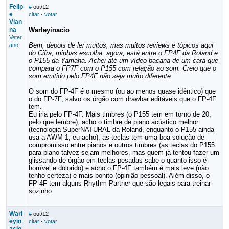
Felip
#
out/12
e
citar
·
votar
Vian
na
Warleyinacio
Veter
Bem, depois de ler muitos, mas muitos reviews e tópicos aqui
ano
do Cifra, minhas escolha, agora, está entre o FP4F da Roland e
o P155 da Yamaha. Achei até um vídeo bacana de um cara que
compara o FP7F com o P155 com relação ao som. Creio que o
som emitido pelo FP4F não seja muito diferente.
O som do FP-4F é o mesmo (ou ao menos quase idêntico) que
o do FP-7F, salvo os órgão com drawbar editáveis que o FP-4F
tem.
Eu iria pelo FP-4F. Mais timbres (o P155 tem em torno de 20,
pelo que lembre), acho o timbre de piano acústico melhor
(tecnologia SuperNATURAL da Roland, enquanto o P155 ainda
usa a AWM 1, eu acho), as teclas tem uma boa solução de
compromisso entre pianos e outros timbres (as teclas do P155
para piano talvez sejam melhores, mas quem já tentou fazer um
glissando de órgão em teclas pesadas sabe o quanto isso é
horrível e dolorido) e acho o FP-4F também é mais leve (não
tenho certeza) e mais bonito (opinião pessoal). Além disso, o
FP-4F tem alguns Rhythm Partner que são legais para treinar
sozinho.
Warl
#
out/12
eyin
citar
·
votar