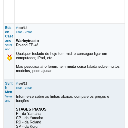
Eds
#
set/12
on
citar
·
votar
Caet
ano
Warleyinacio
Roland FP-4f
Veter
ano
Qualquer teclado de hoje tem midi e consegue ligar em
computador, iPad, etc...
Mas pesquisa aí o fórum, tem muita coisa falada sobre muitos
modelos, pode ajudar
Synt
#
set/12
h-
citar
·
votar
Men
Informe-se sobre as linhas abaixo, compare os preços e
Veter
funções:
ano
STAGES PIANOS
P - da Yamaha
CP - da Yamaha
RD - da Roland
SP - da Korg