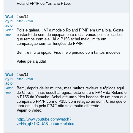
Roland FP4F ou Yamaha P155.
Warl
#
set/12
eyin
citar
·
votar
acio
Pois é galera... Ví o modelo Roland FP4F em uma loja. Gostei
Veter
bastante do som do equipamento e das várias possibilidades
ano
que temos com ele. Já o P155 achei meio limita em
comparação com as funções do FP4F.
Bem, é muita opção! Fico meio perdido com tantos modelos.
Valeu pela ajuda!
Warl
#
out/12
eyin
citar
·
votar
acio
Bem, depois de ler muitos, mas muitos reviews e tópicos aqui
Veter
do Cifra, minhas escolha, agora, está entre o FP4F da Roland e
ano
o P155 da Yamaha. Achei até um vídeo bacana de um cara que
compara o FP7F com o P155 com relação ao som. Creio que o
som emitido pelo FP4F não seja muito diferente.
Vejam o vídeo:
http://www.youtube.com/watch?
v=Hh_qDl13CUA&feature=related