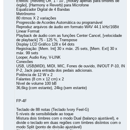
Efeitos: [Reverb] Off, 1 - 10 , [Rotary apenas para timbres de
órgão], [Harmony e Reverb} para Microfone
Equalizador Digital de 4 Bandas
Metrônomo
80 ritmos X 2 variações
Progressão de Acordes Automática ou programável
Reproduz arquivos de áudio em formato WAV 44.1 kHz/16Bit
Linear Format
Playback de áudio com as funções Center Cancel, [velocidade
de playback] 75 - 125 %, Transpose
Display LCD Gráfico 128 x 64 dots
Registração: [Mem. Int] 30 x máx. 25 sets, [Mem. Ext] 30 x
máx. 99 sets
Looper, Audio Key, V-LINK
Conexões
USB, USB(MIDI), MIDI, MIC, Fones de ouvido, IN/OUT P-10, IN
P-2, Jack para entrada dos pedais adicionais.
Potência de 12 W x 2
Falantes (8 cm x 12 cm) x 2
Nível de volume 100 bB
36,6kg (com estante), 24kg (sem estante)
FP-4F
Teclado de 88 notas (Teclado Ivory Feel-G)
5 níveis de sensibilidade ao toque
Mistura dois timbres com o modo Dual (balanço ajustável), e
divide o teclado em duas regiões com timbres distintos com o
modo Split (ponto de divisão ajustável)