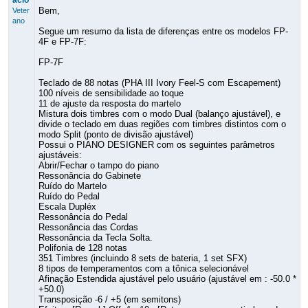
acio
Bem,
Veter
ano
Segue um resumo da lista de diferenças entre os modelos FP-
4F e FP-7F:
FP-7F
Teclado de 88 notas (PHA III Ivory Feel-S com Escapement)
100 níveis de sensibilidade ao toque
11 de ajuste da resposta do martelo
Mistura dois timbres com o modo Dual (balanço ajustável), e
divide o teclado em duas regiões com timbres distintos com o
modo Split (ponto de divisão ajustável)
Possui o PIANO DESIGNER com os seguintes parâmetros
ajustáveis:
Abrir/Fechar o tampo do piano
Ressonância do Gabinete
Ruído do Martelo
Ruído do Pedal
Escala Dupléx
Ressonância do Pedal
Ressonância das Cordas
Ressonância da Tecla Solta.
Polifonia de 128 notas
351 Timbres (incluindo 8 sets de bateria, 1 set SFX)
8 tipos de temperamentos com a tônica selecionável
Afinação Estendida ajustável pelo usuário (ajustável em : -50.0 *
+50.0)
Transposição -6 / +5 (em semitons)