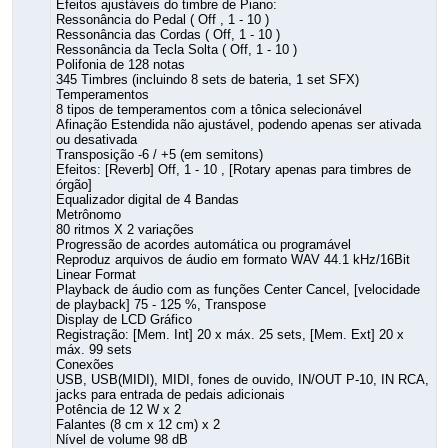
Efeitos ajustáveis do timbre de Piano:
Ressonância do Pedal ( Off , 1 - 10 )
Ressonância das Cordas ( Off, 1 - 10 )
Ressonância da Tecla Solta ( Off, 1 - 10 )
Polifonia de 128 notas
345 Timbres (incluindo 8 sets de bateria, 1 set SFX)
Temperamentos
8 tipos de temperamentos com a tônica selecionável
Afinação Estendida não ajustável, podendo apenas ser ativada
ou desativada
Transposição -6 / +5 (em semitons)
Efeitos: [Reverb] Off, 1 - 10 , [Rotary apenas para timbres de
órgão]
Equalizador digital de 4 Bandas
Metrônomo
80 ritmos X 2 variações
Progressão de acordes automática ou programável
Reproduz arquivos de áudio em formato WAV 44.1 kHz/16Bit
Linear Format
Playback de áudio com as funções Center Cancel, [velocidade
de playback] 75 - 125 %, Transpose
Display de LCD Gráfico
Registração: [Mem. Int] 20 x máx. 25 sets, [Mem. Ext] 20 x
máx. 99 sets
Conexões
USB, USB(MIDI), MIDI, fones de ouvido, IN/OUT P-10, IN RCA,
jacks para entrada de pedais adicionais
Potência de 12 W x 2
Falantes (8 cm x 12 cm) x 2
Nível de volume 98 dB