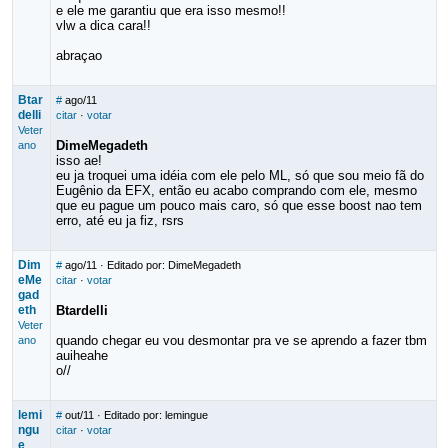
e ele me garantiu que era isso mesmo!!
vlw a dica cara!!
abraçao
Btar
#
ago/11
delli
citar
·
votar
Veter
DimeMegadeth
ano
isso ae!
eu ja troquei uma idéia com ele pelo ML, só que sou meio fã do
Eugênio da EFX, então eu acabo comprando com ele, mesmo
que eu pague um pouco mais caro, só que esse boost nao tem
erro, até eu ja fiz, rsrs
Dim
#
ago/11
· Editado por: DimeMegadeth
eMe
citar
·
votar
gad
eth
Btardelli
Veter
quando chegar eu vou desmontar pra ve se aprendo a fazer tbm
ano
auiheahe
o//
lemi
#
out/11
· Editado por: lemingue
ngu
citar
·
votar
e