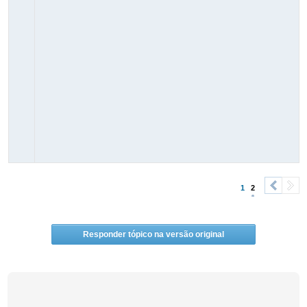
1
2
<
>
Responder tópico na versão original