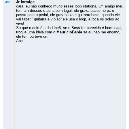
Jr formiga
ano
cara, eu não conheço muito esses loop stations, um amigo meu
tem um desses e acha bem legal, ele grava bases no pc e
passa para o pedal, ele grav baixo e guitarra base, quando ele
vai fazer '' guitarra e violão'' ele usa o loop, e toca os solos ao
vivo!
So que o dele é o da Line6, se o Boss for parecido é bem legal,
troque uma ideia com o
MauricioBahia
se eu nao me engano,
ele tem ou teve um!
Abç