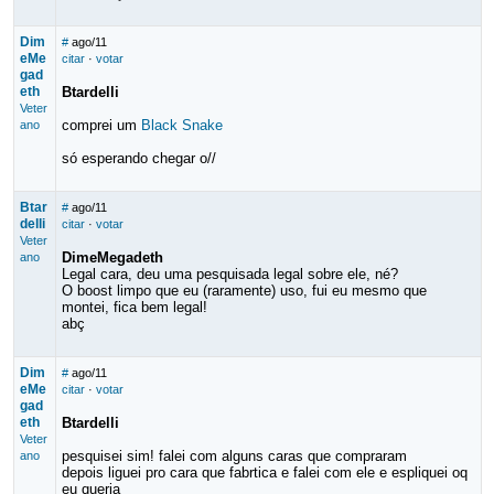
Dim
#
ago/11
eMe
citar
·
votar
gad
eth
Btardelli
Veter
comprei um
Black Snake
ano
só esperando chegar o//
Btar
#
ago/11
delli
citar
·
votar
Veter
DimeMegadeth
ano
Legal cara, deu uma pesquisada legal sobre ele, né?
O boost limpo que eu (raramente) uso, fui eu mesmo que
montei, fica bem legal!
abç
Dim
#
ago/11
eMe
citar
·
votar
gad
eth
Btardelli
Veter
pesquisei sim! falei com alguns caras que compraram
ano
depois liguei pro cara que fabrtica e falei com ele e espliquei oq
eu queria