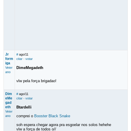
Jr
#
ago/11
form
citar
·
votar
iga
DimeMegadeth
Veter
ano
vlw pela força brigadao!
Dim
#
ago/11
eMe
citar
·
votar
gad
eth
Btardelli
Veter
comprei o
Booster Black Snake
ano
soh espera chegar agora pra esgoelar nos solos hehehe
vlw a força de todos o//