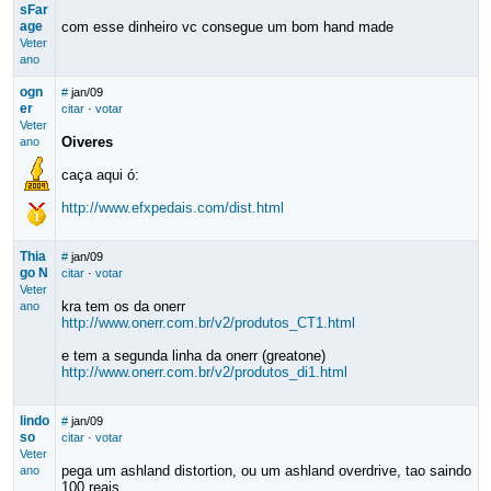
sFar
age
com esse dinheiro vc consegue um bom hand made
Veter
ano
ogn
#
jan/09
er
citar
·
votar
Veter
Oiveres
ano
caça aqui ó:
http://www.efxpedais.com/dist.html
Thia
#
jan/09
go N
citar
·
votar
Veter
kra tem os da onerr
ano
http://www.onerr.com.br/v2/produtos_CT1.html
e tem a segunda linha da onerr (greatone)
http://www.onerr.com.br/v2/produtos_di1.html
lindo
#
jan/09
so
citar
·
votar
Veter
pega um ashland distortion, ou um ashland overdrive, tao saindo
ano
100 reais