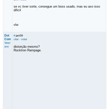
se vc tiver sorte, consegue um boss usado, mas eu axo isso
dificil
vlw
Dot
#
jan/09
Com
citar
·
votar
Veter
distorção mesmo?
ano
Rocktron Rampage.