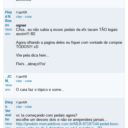
Floy
#
jan/09
d N
citar
·
votar
Ros
es
ogner
CAra...eu não sabia q esses pedais da efx tavam TÃO legais
Veter
assim!!! 8D
ano
Agora olhando a pagina deles eu fiquei com vontade de comprar
TODOS!!! xD
Vlw pela dica hein...
Flw's...abraço!!!o/
_JC
#
jan/09
M_
citar
·
votar
Veter
O cara faz o tópico e some...
ano
Dieg
#
jan/09
o
citar
·
votar
Ver
mel
vc ta começando com pedais agora?
ho
escolhe um desses dois e não se arrependera jamais...
http://produto.mercadolivre.com.br/MLB-87197144-pedal-boss-
Veter