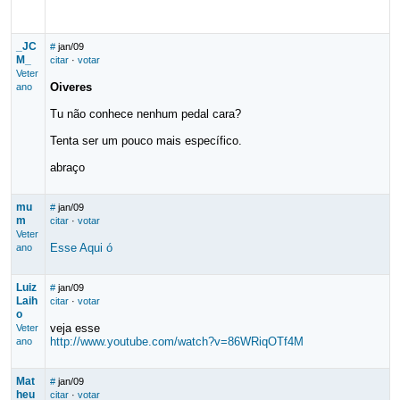
_JC
#
jan/09
M_
citar
·
votar
Veter
Oiveres
ano
Tu não conhece nenhum pedal cara?
Tenta ser um pouco mais específico.
abraço
mu
#
jan/09
m
citar
·
votar
Veter
Esse Aqui ó
ano
Luiz
#
jan/09
Laih
citar
·
votar
o
veja esse
Veter
http://www.youtube.com/watch?v=86WRiqOTf4M
ano
Mat
#
jan/09
heu
citar
·
votar