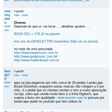
preco-unita rio-ds-1-distortion-ou-sd-1-overdrive-_JM
ano
mes
#
jan/09
trey
citar
·
votar
ohd
a
Oiveres
Depende do que vc vai tocar .... detalhes ajudam ....
Veter
ano
BOSS DS1 = 179,10 na playtec
tem uns da DANELECTRO baratinhos (Não sei se presta)
no mais da uma procurada
http://www.tangomusic.com.br
http://www.gangmusic.com.br/
http://www.madeinbrazil.com.br
Ran
#
jan/09
dy7
citar
·
votar
8
aqui na loja pegamos por mês cerca de 20 pedais Landscape
Veter
Brutal Distortion, enquanto outras marcas não chegam a 5 por
ano
mês, é o pedal que os clientes testam e tem a maior aprovação
na loja, outro que vende muito bem é a linha Digitech, que
supera a boss em qualidade -
www.rexsom.com.br
procure por
landscape pedal no youtube que tem videos lá.