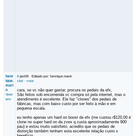
henr
#
jan/09
· Editado por: henrique.marin
ique.
citar
·
votar
mari
n
cara, se vc não quer gastar, procura os pedais da efx,
São feitos sob encomenda vc compra só pela internet, mas o
Veter
atendimento é excelente. Ele faz "clones" dos pedais de
ano
fábricas, mas com baixo custo por ser feito à mão e em
pequena escala.
eu tenho apenas um hard on boost da efx (me custou r$120,00 é
clone no super hard on da zvex q custa aproximadamente 900
pau) e estou muito satisfieto, acredito que os pedais de
distorção também tenham esta excelente relação custo x
benefício