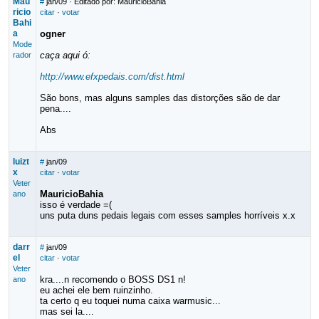
Mau
#
jan/09
· Editado por: MauricioBahia
ricio
citar
·
votar
Bahi
a
ogner
Mode
caça aqui ó:
rador
http://www.efxpedais.com/dist.html
São bons, mas alguns samples das distorções são de dar
pena....
Abs
luizt
#
jan/09
x
citar
·
votar
Veter
MauricioBahia
ano
isso é verdade =(
uns puta duns pedais legais com esses samples horríveis x.x
darr
#
jan/09
el
citar
·
votar
Veter
kra....n recomendo o BOSS DS1 n!
ano
eu achei ele bem ruinzinho.
ta certo q eu toquei numa caixa warmusic...
mas sei la....