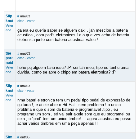
Slip
#
mai/03
knot
citar
·
votar
Veter
galera eu queria saber se alguem daki , jah mesclou a bateria
ano
acustica , com pad's eletronicos !.e o que vcs acha de bateria
eletronica junto com bateria acustica. valeu !
the_
#
mai/03
para
citar
·
votar
noid
hehe pq alguem faria issu? :P, sei lah meu, tipo eu tenhu uma
Veter
duvida, como se abre o chipo em batera eletronica? :P
ano
Slip
#
mai/03
knot
citar
·
votar
Veter
nma bateri eletronica tem um pedal tipo pedal de expressão de
ano
guitarra !, e ai ele abre o Hit Hat . sem problema ! o unico
problma é que o som da bateria é programavel .tipo , eu
programo um som , só vai sair akele som que eu programei ou
seja , o "pad" tem um unico timbre!.....agora acustica eu posso
achar varios timbres em uma peça apenas !!
Sim
#
out/05