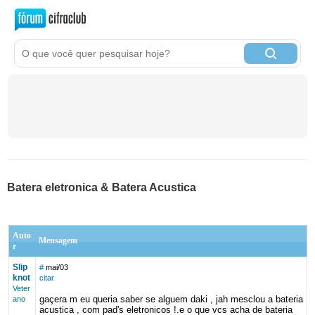
Batera eletronica & Batera Acustica
Auto
Mensagem
r
Slip
#
mai/03
knot
citar
Veter
gaçera m eu queria saber se alguem daki , jah mesclou a bateria
ano
acustica , com pad's eletronicos !.e o que vcs acha de bateria