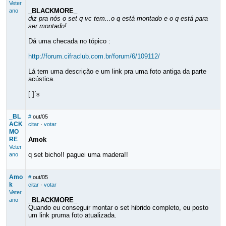
Veter
_BLACKMORE_
ano
diz pra nós o set q vc tem...o q está montado e o q está para
ser montado!
Dá uma checada no tópico :
http://forum.cifraclub.com.br/forum/6/109112/
Lá tem uma descrição e um link pra uma foto antiga da parte
acústica.
[ ]´s
_BL
#
out/05
ACK
citar
·
votar
MO
RE_
Amok
Veter
q set bicho!! paguei uma madera!!
ano
Amo
#
out/05
k
citar
·
votar
Veter
_BLACKMORE_
ano
Quando eu conseguir montar o set hibrido completo, eu posto
um link pruma foto atualizada.