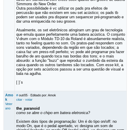
Simmons do New Order.
Outra possibilidade é vc utilizar os pads pra efeitos de
percussão que não existem em seu set acústico; os pads tb
podem ser usados pra disparar um sequencer pré-programado e
dar uma enriquecida no seu groove.
Atualmente, os set eletrônicos atingiram um grau de tecnologia
que emula quase perfeitamente uma batera acústica. O conjunto
V-drum com o Módulo TD-10 da Roland é absurdamente realista,
tanto no feeling quanto no som. Os pratos-pad respondem com
sons variados, dependendo da região em que são tocados; a
caixa faz um press-roll perfeito; vc pode até programar pra fazer
barulho de aro quando toca nas bordas dos tons; e o mais
absurdo: a função "buzz" que reproduz o zumbido da esteira da
caixa quando os outros tambores são tocados. Com esse kit, a
opção por sets acústicos passou a ser uma questão de visual e
bala na agulha.
[ ]´s
Amo
#
out/05
· Editado por: Amok
k
citar
·
votar
Veter
the_paranoid
ano
como se abre o chipo em batera eletronica?
Existem dois tipos de programação: Um é do tipo on/off: no
modo On, que é o pedal apertado, vc designa um som de