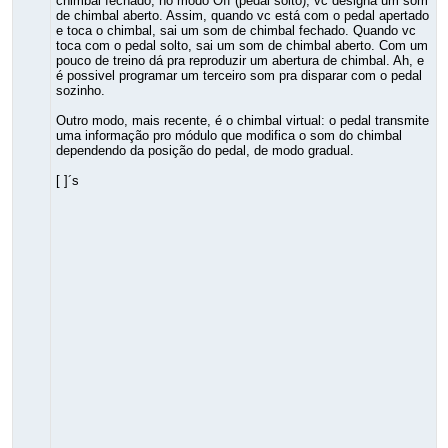
chimbal fechado; no modo Off (pedal solto), vc designa um som
de chimbal aberto. Assim, quando vc está com o pedal apertado
e toca o chimbal, sai um som de chimbal fechado. Quando vc
toca com o pedal solto, sai um som de chimbal aberto. Com um
pouco de treino dá pra reproduzir um abertura de chimbal. Ah, e
é possivel programar um terceiro som pra disparar com o pedal
sozinho.
Outro modo, mais recente, é o chimbal virtual: o pedal transmite
uma informação pro módulo que modifica o som do chimbal
dependendo da posição do pedal, de modo gradual.
[ ]´s