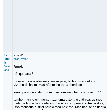
Is
#
out/05
This
citar
·
votar
It
Amok
Veter
ano
pô, que aula !
moro em apê e até que é sossegado, tenho um acordo com o
vizinho de baixo, mas não tenho tanta liberdade.
será que aquela staff drum mais simplesinha dá pro gasto ??
também tenho em mente fazer uma bateria eletrônica, usando
pads de borracha colada em madeira com piezos entre os dois,
isso mandaria o sinal para o módulo e etc. Mas não se se ficaria