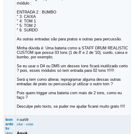
módulo :
ENTRADA 2 : BUMBO
" 3: CAIXA
" 4: TOM 1
" 5: TOM 2
" 6: SURDO
As outras entradas são para pratos e outras para percussão.
Minha dúvida é: Uma bateria como a STAFF DRUM REALISTIC
CUSTOM que possui 03 tons (1 de 8' e 2 de '10), surdo, caixa e
bumbo, por exemplo;
Se eu usar o D4 ou DM5 um desses tons ficará inutilizado certo
? pois, esses módulos só tem entrada para 02 tons !!!!!!
Será q tem como alterar, reprogramar alguma dessas outras
entradas de prato ou percussão p/ utilizar o outro tom ?
Pois quero triggar uma bateria com mais de 2 tons, como eu
faço ?
Desculpe pelo texto, se puder me ajudar ficarei muito grato !!!!
leon
#
out/09
ardo
citar
·
votar
frr
Amok
Veter