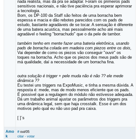
nada realista, mas dá pra se adaptar. Foram os primeiros pads
sensitivos nacionais, e não tive paciência pra esperar aprimorar
a tecnologia.
Bom, os DP-100 da Staff são feitos de uma borracha bem
espessa e macia e dão rebotes parecidos com os pads de
estudo, bastante agradáveis de se tocar. A sensação é diferente
de uma batera acustica, mas pessoalmente acho até mais
agradável o feeling "borrachudo" que o da pele de tambor.
também tenho em mente fazer uma bateria eletrônica, usando
pads de borracha colada em madeira com piezos entre os dois,
Vai depender de como os piezos vão conseguir "ouvir" os
toques na borracha. Acho que os piezos dos meus pads são de
má qualidade, daí a necessidade de um borracha fina.
outra solução é trigger + pele muda não é não ?? ele mede
dinâmica ??
Eu testei uns triggers na ExpoMusic, e tinha a mesma dúvida. A
resposta é: mede, mas de modo menos eficiente que os pads.
É possivel que a regulagem do módulo não estivesse adequada.
Dá um trabalho animal ajustar os parâmetros dos triggers pra
uma dinâmica legal, sem que haja crosstalk. Esse é um dos
motivos pelo qual eu não uso pad pra caixa.
[ ]´s
Amo
#
out/05
k
citar
·
votar