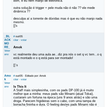
bom, e eu nem manjo de eletrônica.
outra solução é trigger + pele muda não é não ?? ele mede
dinâmica ??
desculpa aí a torrente de dúvidas mas é que eu não manjo nada
mesmo.
[]'s
_BL
#
out/05
ACK
citar
·
votar
MO
RE_
Amok
Veter
vc realmente deu uma aula ae...diz pra nós o set q vc tem...o q
ano
está montado e o q está para ser montado!
[]´s
Amo
#
out/05
· Editado por: Amok
k
citar
·
votar
Veter
Is This It
ano
A Staff mais simplesinha, com os pads DP-100 já é muito
melhor que a minha: meus pads são Minami (atual Tokai),
custaram um fortuna na época (uns 9 anos atrás) e são uma
droga. Parecem frigideiras sem o cabo, com uma tampa de
borracha fininha e dura. O feeling destes pads Minami não é