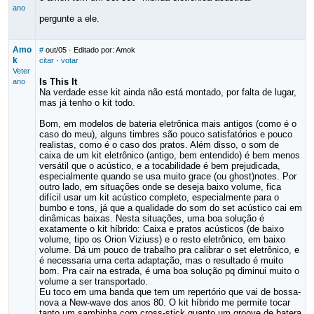
ano
pergunte a ele.
Amo
#
out/05
· Editado por: Amok
k
citar
·
votar
Veter
Is This It
ano
Na verdade esse kit ainda não está montado, por falta de lugar,
mas já tenho o kit todo.
Bom, em modelos de bateria eletrônica mais antigos (como é o
caso do meu), alguns timbres são pouco satisfatórios e pouco
realistas, como é o caso dos pratos. Além disso, o som de
caixa de um kit eletrônico (antigo, bem entendido) é bem menos
versátil que o acústico, e a tocabilidade é bem prejudicada,
especialmente quando se usa muito grace (ou ghost)notes. Por
outro lado, em situações onde se deseja baixo volume, fica
difícil usar um kit acústico completo, especialmente para o
bumbo e tons, já que a qualidade do som do set acústico cai em
dinâmicas baixas. Nesta situações, uma boa solução é
exatamente o kit híbrido: Caixa e pratos acústicos (de baixo
volume, tipo os Orion Viziuss) e o resto eletrônico, em baixo
volume. Dá um pouco de trabalho pra calibrar o set eletrônico, e
é necessaria uma certa adaptação, mas o resultado é muito
bom. Pra cair na estrada, é uma boa solução pq diminui muito o
volume a ser transportado.
Eu toco em uma banda que tem um repertório que vai de bossa-
nova a New-wave dos anos 80. O kit híbrido me permite tocar
tanto um sambinha com cross-stick quanto um groove de batera