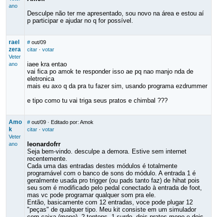
ano
Desculpe não ter me apresentado, sou novo na área e estou aí
p participar e ajudar no q for possível.
rael
#
out/09
zera
citar
·
votar
Veter
iaee kra entao
ano
vai fica po amok te responder isso ae pq nao manjo nda de
eletronica
mais eu axo q da pra tu fazer sim, usando programa ezdrummer
e tipo como tu vai triga seus pratos e chimbal ???
Amo
#
out/09
· Editado por: Amok
k
citar
·
votar
Veter
leonardofrr
ano
Seja bem-vindo. desculpe a demora. Estive sem internet
recentemente.
Cada uma das entradas destes módulos é totalmente
programável com o banco de sons do módulo. A entrada 1 é
geralmente usada pro trigger (ou pads tanto faz) de hihat pois
seu som é modificado pelo pedal conectado à entrada de foot,
mas vc pode programar qualquer som pra ele.
Então, basicamente com 12 entradas, voce pode plugar 12
"peças" de qualquer tipo. Meu kit consiste em um simulador
com caixa (mono), 2 tontons, 1 surdo, dois pratos mono e dois