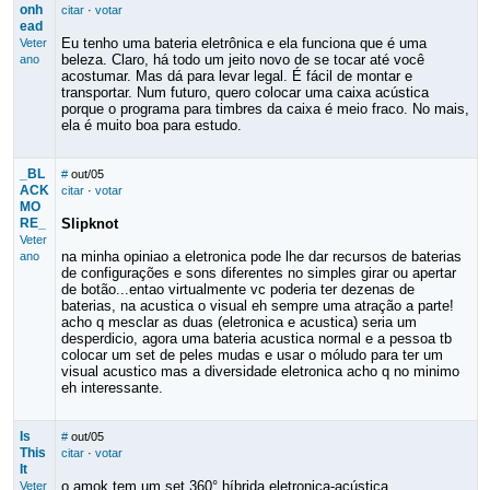
onh
citar
·
votar
ead
Eu tenho uma bateria eletrônica e ela funciona que é uma
Veter
beleza. Claro, há todo um jeito novo de se tocar até você
ano
acostumar. Mas dá para levar legal. É fácil de montar e
transportar. Num futuro, quero colocar uma caixa acústica
porque o programa para timbres da caixa é meio fraco. No mais,
ela é muito boa para estudo.
_BL
#
out/05
ACK
citar
·
votar
MO
RE_
Slipknot
Veter
na minha opiniao a eletronica pode lhe dar recursos de baterias
ano
de configurações e sons diferentes no simples girar ou apertar
de botão...entao virtualmente vc poderia ter dezenas de
baterias, na acustica o visual eh sempre uma atração a parte!
acho q mesclar as duas (eletronica e acustica) seria um
desperdicio, agora uma bateria acustica normal e a pessoa tb
colocar um set de peles mudas e usar o móludo para ter um
visual acustico mas a diversidade eletronica acho q no minimo
eh interessante.
Is
#
out/05
This
citar
·
votar
It
o amok tem um set 360° híbrida eletronica-acústica.
Veter