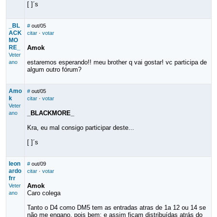
[ ]´s
_BL
#
out/05
ACK
citar
·
votar
MO
RE_
Amok
Veter
estaremos esperando!! meu brother q vai gostar! vc participa de
ano
algum outro fórum?
Amo
#
out/05
k
citar
·
votar
Veter
_BLACKMORE_
ano
Kra, eu mal consigo participar deste...
[ ]´s
leon
#
out/09
ardo
citar
·
votar
frr
Amok
Veter
Caro colega
ano
Tanto o D4 como DM5 tem as entradas atras de 1a 12 ou 14 se
não me engano, pois bem; e assim ficam distribuídas atrás do