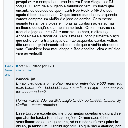
pesquisei e o comprei em uma loja em Porto Alegre por R$
559,00. O som dele plugado é fantástico tem um baixo que
encanta os ouvidos de quem curti Pop Rock e MPB e seu
agudo é bem balanceado. O que temos que observar quando
vamos comprar um violão é o jogo de cordas. Geralmente
quando testamos violões em lojas as cordas não estão nas
melhores condições e atrapalha no teste. Ontem mesmo eu
troquei o jogo do meu GL e nota-se, na hora, a diferença.
Aconselha-se a trocar de 3 em 3 meses, principalmente o aço
que sofre com a tranpiração da mão esquerda. Cordas velhas
dão um som gritadamente diferente do que o violão oferece em
som. Considere isso meu chapa e Boa escolha. Viva a música,
viva ao violão!!!
GCC
#
dez/06
· Editado por: GCC
Veter
citar
·
votar
ano
karnack_jm
Então... eu queria um violão mediano, entre 400 e 500 reais, (ou
mais barato né... heheheh) eletro-acústico de aço... que que vcs
me recomendam?
Hofma Ye203, 206, ou 207. Eagle Ch887 ou Ch888., Cruiser By
Crafter... esses modelos.
Esse tópico é excelente, me tirou muitas dúvidas e dá pra dizer
que afunilei bastante minhas opções. O meu caso é bem
semelhante ao do amigo acima, só que não será meu primeiro
violão, já tenho um Giannini aço folk, só que não é elétrico, por