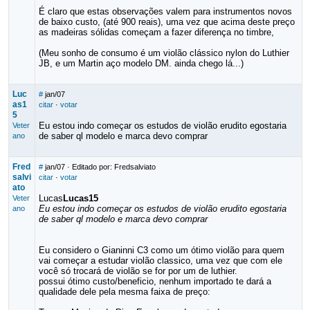
É claro que estas observações valem para instrumentos novos
de baixo custo, (até 900 reais), uma vez que acima deste preço
as madeiras sólidas começam a fazer diferença no timbre,
(Meu sonho de consumo é um violão clássico nylon do Luthier
JB, e um Martin aço modelo DM. ainda chego lá...)
Luc
#
jan/07
as1
citar
·
votar
5
Eu estou indo começar os estudos de violão erudito egostaria
Veter
de saber ql modelo e marca devo comprar
ano
Fred
#
jan/07
· Editado por: Fredsalviato
salvi
citar
·
votar
ato
Lucas
Lucas15
Veter
Eu estou indo começar os estudos de violão erudito egostaria
ano
de saber ql modelo e marca devo comprar
Eu considero o Gianinni C3 como um ótimo violão para quem
vai começar a estudar violão classico, uma vez que com ele
você só trocará de violão se for por um de luthier.
possui ótimo custo/beneficio, nenhum importado te dará a
qualidade dele pela mesma faixa de preço: