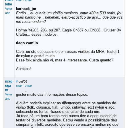
rtoel
citar
·
votar
lobo
karnack_jm
Veter
Então... eu queria um violão mediano, entre 400 e 500 reais, (ou
ano
mais barato né... heheheh) eletro-acústico de aço... que que vcs
me recomendam?
Hofma Ye203, 206, ou 207. Eagle Ch887 ou Ch888., Cruiser By
Crafter... esses modelos.
tiago camilo
Cara, eu stu curiosssimo com esses violões da MRV. Testei 1
de nylon e gostei muito.
Esse folk ainda não vi, mas é interessante. Custa quanto?
Abraços!
mag
#
out/06
oga
citar
·
votar
m
gostei muito das informações desse tópico.
Veter
ano
Alguém poderia explicar as difenrenças entre os modelos de
violão (folk, clássico, flat, jumbo, cutaway, etc) nylon e aço,
colocando os fortes, fracos e os usos de cada um.
Já toco há um bom tempo mas nunca tive a oportunidade de
testar os diversos modelos. Estou vendo a possibilidade deu
comprar um folk, acredito que esse se encaixa melhor no que