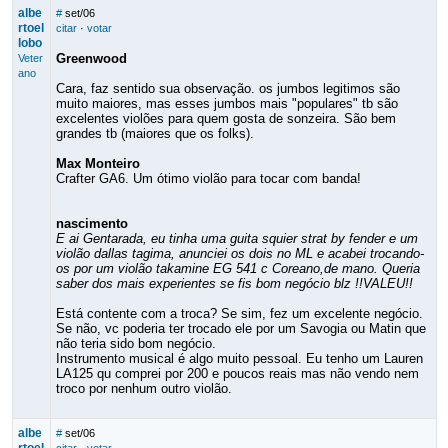
albe
#
set/06
rtoel
citar
·
votar
lobo
Greenwood
Veter
ano
Cara, faz sentido sua observação. os jumbos legitimos são
muito maiores, mas esses jumbos mais "populares" tb são
excelentes violões para quem gosta de sonzeira. São bem
grandes tb (maiores que os folks).
Max Monteiro
Crafter GA6. Um ótimo violão para tocar com banda!
nascimento
E ai Gentarada, eu tinha uma guita squier strat by fender e um
violão dallas tagima, anunciei os dois no ML e acabei trocando-
os por um violão takamine EG 541 c Coreano,de mano. Queria
saber dos mais experientes se fis bom negócio blz !!VALEU!!
Está contente com a troca? Se sim, fez um excelente negócio.
Se não, vc poderia ter trocado ele por um Savogia ou Matin que
não teria sido bom negócio.
Instrumento musical é algo muito pessoal. Eu tenho um Lauren
LA125 qu comprei por 200 e poucos reais mas não vendo nem
troco por nenhum outro violão.
albe
#
set/06