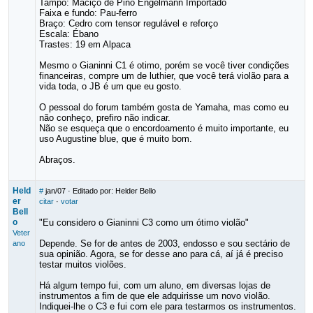
Tampo: Maciço de Pino Engelmann Importado
Faixa e fundo: Pau-ferro
Braço: Cedro com tensor regulável e reforço
Escala: Ébano
Trastes: 19 em Alpaca
Mesmo o Gianinni C1 é otimo, porém se você tiver condições
financeiras, compre um de luthier, que você terá violão para a
vida toda, o JB é um que eu gosto.
O pessoal do forum também gosta de Yamaha, mas como eu
não conheço, prefiro não indicar.
Não se esqueça que o encordoamento é muito importante, eu
uso Augustine blue, que é muito bom.
Abraços.
Held
#
jan/07
· Editado por: Helder Bello
er
citar
·
votar
Bell
o
"Eu considero o Gianinni C3 como um ótimo violão"
Veter
Depende. Se for de antes de 2003, endosso e sou sectário de
ano
sua opinião. Agora, se for desse ano para cá, aí já é preciso
testar muitos violões.
Há algum tempo fui, com um aluno, em diversas lojas de
instrumentos a fim de que ele adquirisse um novo violão.
Indiquei-lhe o C3 e fui com ele para testarmos os instrumentos.