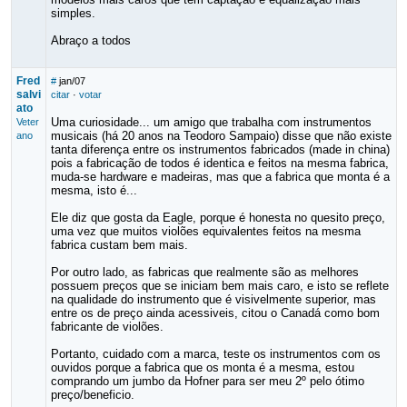
simples.
Abraço a todos
Fred
#
jan/07
salvi
citar
·
votar
ato
Uma curiosidade... um amigo que trabalha com instrumentos
Veter
musicais (há 20 anos na Teodoro Sampaio) disse que não existe
ano
tanta diferença entre os instrumentos fabricados (made in china)
pois a fabricação de todos é identica e feitos na mesma fabrica,
muda-se hardware e madeiras, mas que a fabrica que monta é a
mesma, isto é...
Ele diz que gosta da Eagle, porque é honesta no quesito preço,
uma vez que muitos violões equivalentes feitos na mesma
fabrica custam bem mais.
Por outro lado, as fabricas que realmente são as melhores
possuem preços que se iniciam bem mais caro, e isto se reflete
na qualidade do instrumento que é visivelmente superior, mas
entre os de preço ainda acessiveis, citou o Canadá como bom
fabricante de violões.
Portanto, cuidado com a marca, teste os instrumentos com os
ouvidos porque a fabrica que os monta é a mesma, estou
comprando um jumbo da Hofner para ser meu 2º pelo ótimo
preço/beneficio.