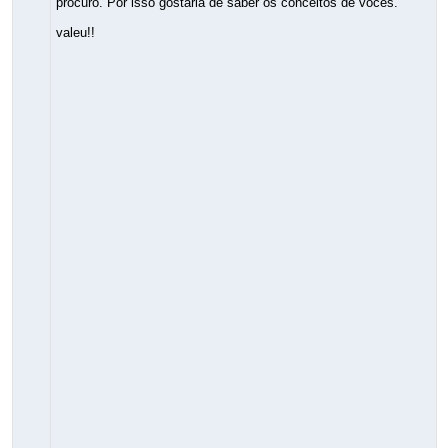
procuro. Por isso gostaria de saber os conceitos de vocês.
valeu!!