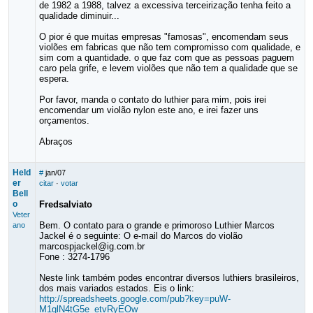
de 1982 a 1988, talvez a excessiva terceirização tenha feito a
qualidade diminuir...
O pior é que muitas empresas "famosas", encomendam seus
violões em fabricas que não tem compromisso com qualidade, e
sim com a quantidade. o que faz com que as pessoas paguem
caro pela grife, e levem violões que não tem a qualidade que se
espera.
Por favor, manda o contato do luthier para mim, pois irei
encomendar um violão nylon este ano, e irei fazer uns
orçamentos.
Abraços
Held
#
jan/07
er
citar
·
votar
Bell
o
Fredsalviato
Veter
Bem. O contato para o grande e primoroso Luthier Marcos
ano
Jackel é o seguinte: O e-mail do Marcos do violão
marcospjackel@ig.com.br
Fone : 3274-1796
Neste link também podes encontrar diversos luthiers brasileiros,
dos mais variados estados. Eis o link:
http://spreadsheets.google.com/pub?key=puW-
M1glN4tG5e_etvRyEOw