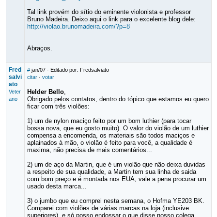
Tal link provém do sítio do eminente violonista e professor
Bruno Madeira. Deixo aqui o link para o excelente blog dele:
http://violao.brunomadeira.com/?p=8
Abraços.
Fred
#
jan/07
· Editado por: Fredsalviato
salvi
citar
·
votar
ato
Helder Bello
,
Veter
Obrigado pelos contatos, dentro do tópico que estamos eu quero
ano
ficar com três violões:
1) um de nylon maciço feito por um bom luthier (para tocar
bossa nova, que eu gosto muito). O valor do violão de um luthier
compensa a encomenda, os materiais são todos maciços e
aplainados à mão, o violão é feito para você, a qualidade é
maxima, não precisa de mais comentários...
2) um de aço da Martin, que é um violão que não deixa duvidas
a respeito de sua qualidade, a Martin tem sua linha de saida
com bom preço e é montada nos EUA, vale a pena procurar um
usado desta marca...
3) o jumbo que eu comprei nesta semana, o Hofma YE203 BK.
Comparei com violões de várias marcas na loja (inclusive
superiores), e só posso endossar o que disse nosso colega