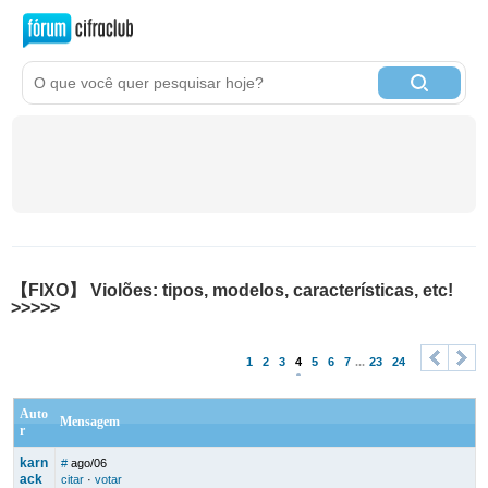
【FIXO】 Violões: tipos, modelos, características, etc!
>>>>>
1
2
3
4
5
6
7
...
23
24
<
>
Auto
Mensagem
r
karn
#
ago/06
ack
citar
·
votar