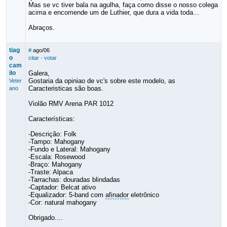
Mas se vc tiver bala na agulha, faça como disse o nosso colega
acima e encomende um de Luthier, que dura a vida toda...
Abraços.
tiag
#
ago/06
o
citar
·
votar
cam
ilo
Galera,
Gostaria da opiniao de vc's sobre este modelo, as
Veter
Caracteristicas são boas.
ano
Violão RMV Arena PAR 1012
Características:
-Descrição: Folk
-Tampo: Mahogany
-Fundo e Lateral: Mahogany
-Escala: Rosewood
-Braço: Mahogany
-Traste: Alpaca
-Tarrachas: douradas blindadas
-Captador: Belcat ativo
-Equalizador: 5-band com
afinador
eletrônico
-Cor: natural mahogany
Obrigado....