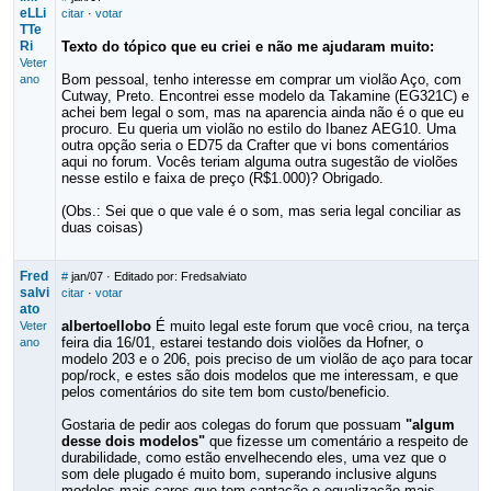
eLLi
citar
·
votar
TTe
Ri
Texto do tópico que eu criei e não me ajudaram muito:
Veter
Bom pessoal, tenho interesse em comprar um violão Aço, com
ano
Cutway, Preto. Encontrei esse modelo da Takamine (EG321C) e
achei bem legal o som, mas na aparencia ainda não é o que eu
procuro. Eu queria um violão no estilo do Ibanez AEG10. Uma
outra opção seria o ED75 da Crafter que vi bons comentários
aqui no forum. Vocês teriam alguma outra sugestão de violões
nesse estilo e faixa de preço (R$1.000)? Obrigado.
(Obs.: Sei que o que vale é o som, mas seria legal conciliar as
duas coisas)
Fred
#
jan/07
· Editado por: Fredsalviato
salvi
citar
·
votar
ato
albertoellobo
É muito legal este forum que você criou, na terça
Veter
feira dia 16/01, estarei testando dois violões da Hofner, o
ano
modelo 203 e o 206, pois preciso de um violão de aço para tocar
pop/rock, e estes são dois modelos que me interessam, e que
pelos comentários do site tem bom custo/beneficio.
Gostaria de pedir aos colegas do forum que possuam
"algum
desse dois modelos"
que fizesse um comentário a respeito de
durabilidade, como estão envelhecendo eles, uma vez que o
som dele plugado é muito bom, superando inclusive alguns
modelos mais caros que tem captação e equalização mais