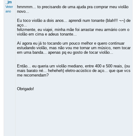
_jm
hmmmm... to precisando de uma ajuda pra comprar meu violão
Veter
novo...
ano
Eu toco violão a dois anos... aprendi num tonante (blah!!! ¬¬) de
aço...
felizmente, eu viajei, minha mãe foi arrastar meu armário com o
violão em cima e adeus tonante...
Aí agora eu já to tocando um pouco melhor e quero continuar
estudando violão, mas não vou me tornar um músico, nem tocar
em uma banda... apenas pq eu gosto de tocar violão...
Então... eu queria um violão mediano, entre 400 e 500 reais, (ou
mais barato né... heheheh) eletro-acústico de aço... que que vcs
me recomendam?
Obrigado!