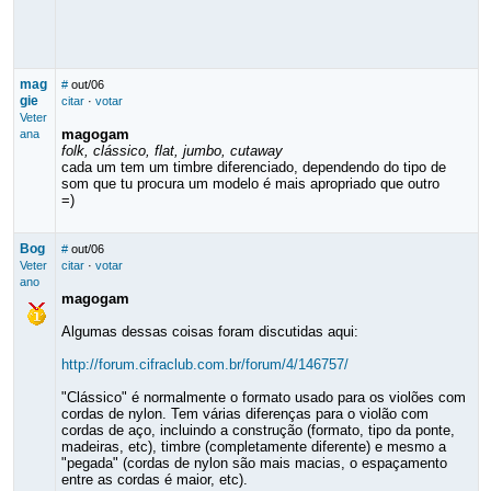
mag
#
out/06
gie
citar
·
votar
Veter
magogam
ana
folk, clássico, flat, jumbo, cutaway
cada um tem um timbre diferenciado, dependendo do tipo de
som que tu procura um modelo é mais apropriado que outro
=)
Bog
#
out/06
Veter
citar
·
votar
ano
magogam
Algumas dessas coisas foram discutidas aqui:
http://forum.cifraclub.com.br/forum/4/146757/
"Clássico" é normalmente o formato usado para os violões com
cordas de nylon. Tem várias diferenças para o violão com
cordas de aço, incluindo a construção (formato, tipo da ponte,
madeiras, etc), timbre (completamente diferente) e mesmo a
"pegada" (cordas de nylon são mais macias, o espaçamento
entre as cordas é maior, etc).