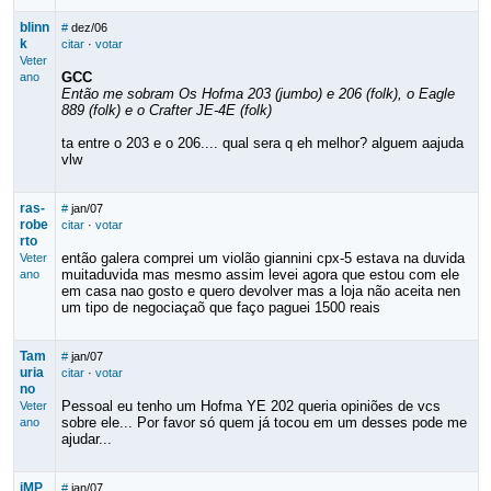
blinn
#
dez/06
k
citar
·
votar
Veter
GCC
ano
Então me sobram Os Hofma 203 (jumbo) e 206 (folk), o Eagle
889 (folk) e o Crafter JE-4E (folk)
ta entre o 203 e o 206.... qual sera q eh melhor? alguem aajuda
vlw
ras-
#
jan/07
robe
citar
·
votar
rto
então galera comprei um violão giannini cpx-5 estava na duvida
Veter
muitaduvida mas mesmo assim levei agora que estou com ele
ano
em casa nao gosto e quero devolver mas a loja não aceita nen
um tipo de negociaçaõ que faço paguei 1500 reais
Tam
#
jan/07
uria
citar
·
votar
no
Pessoal eu tenho um Hofma YE 202 queria opiniões de vcs
Veter
sobre ele... Por favor só quem já tocou em um desses pode me
ano
ajudar...
iMP
#
jan/07