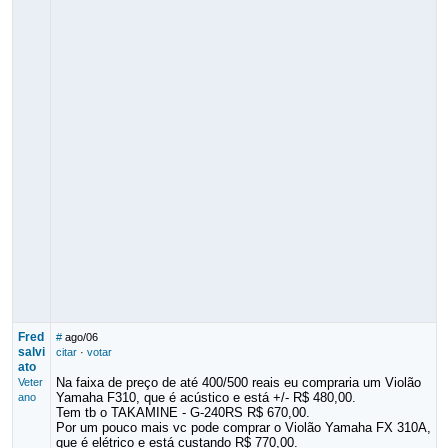
Fred
#
ago/06
salvi
citar
·
votar
ato
Na faixa de preço de até 400/500 reais eu compraria um Violão
Veter
Yamaha F310, que é acústico e está +/- R$ 480,00.
ano
Tem tb o TAKAMINE - G-240RS R$ 670,00.
Por um pouco mais vc pode comprar o Violão Yamaha FX 310A,
que é elétrico e está custando R$ 770,00.