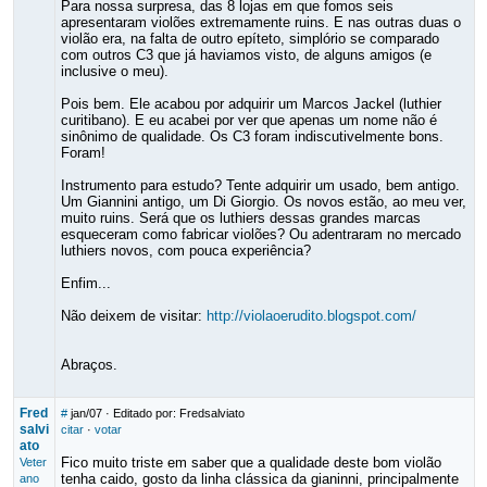
Para nossa surpresa, das 8 lojas em que fomos seis
apresentaram violões extremamente ruins. E nas outras duas o
violão era, na falta de outro epíteto, simplório se comparado
com outros C3 que já haviamos visto, de alguns amigos (e
inclusive o meu).
Pois bem. Ele acabou por adquirir um Marcos Jackel (luthier
curitibano). E eu acabei por ver que apenas um nome não é
sinônimo de qualidade. Os C3 foram indiscutivelmente bons.
Foram!
Instrumento para estudo? Tente adquirir um usado, bem antigo.
Um Giannini antigo, um Di Giorgio. Os novos estão, ao meu ver,
muito ruins. Será que os luthiers dessas grandes marcas
esqueceram como fabricar violões? Ou adentraram no mercado
luthiers novos, com pouca experiência?
Enfim...
Não deixem de visitar:
http://violaoerudito.blogspot.com/
Abraços.
Fred
#
jan/07
· Editado por: Fredsalviato
salvi
citar
·
votar
ato
Fico muito triste em saber que a qualidade deste bom violão
Veter
tenha caido, gosto da linha clássica da gianinni, principalmente
ano