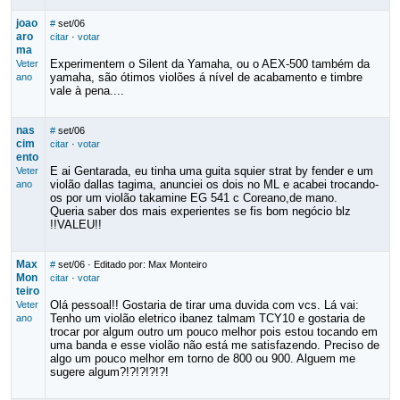
joao
#
set/06
aro
citar
·
votar
ma
Experimentem o Silent da Yamaha, ou o AEX-500 também da
Veter
yamaha, são ótimos violões á nível de acabamento e timbre
ano
vale à pena....
nas
#
set/06
cim
citar
·
votar
ento
E ai Gentarada, eu tinha uma guita squier strat by fender e um
Veter
violão dallas tagima, anunciei os dois no ML e acabei trocando-
ano
os por um violão takamine EG 541 c Coreano,de mano.
Queria saber dos mais experientes se fis bom negócio blz
!!VALEU!!
Max
#
set/06
· Editado por: Max Monteiro
Mon
citar
·
votar
teiro
Olá pessoal!! Gostaria de tirar uma duvida com vcs. Lá vai:
Veter
Tenho um violão eletrico ibanez talmam TCY10 e gostaria de
ano
trocar por algum outro um pouco melhor pois estou tocando em
uma banda e esse violão não está me satisfazendo. Preciso de
algo um pouco melhor em torno de 800 ou 900. Alguem me
sugere algum?!?!?!?!?!