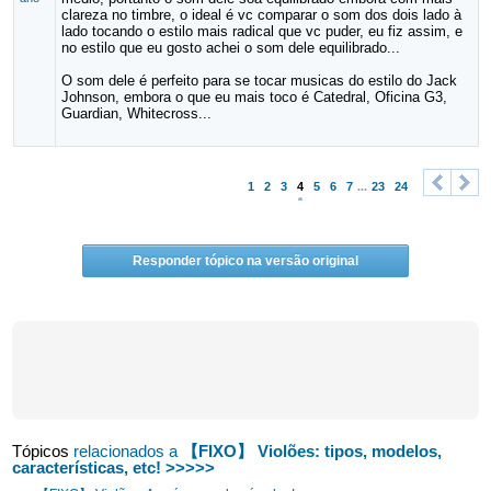
clareza no timbre, o ideal é vc comparar o som dos dois lado à
lado tocando o estilo mais radical que vc puder, eu fiz assim, e
no estilo que eu gosto achei o som dele equilibrado...
O som dele é perfeito para se tocar musicas do estilo do Jack
Johnson, embora o que eu mais toco é Catedral, Oficina G3,
Guardian, Whitecross...
1
2
3
4
5
6
7
...
23
24
<
>
Responder tópico na versão original
Tópicos
relacionados a
【FIXO】 Violões: tipos, modelos,
características, etc! >>>>>