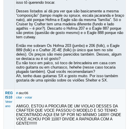
isso tô querendo trocar.
Desses listados aí dá pra ver que são basicamente a mesma
“composição” (tampo maple ou spruce, escala jacaranda e braço
nato), até porque Hofma e Eagle são da mesma “família”. Só o
Cruiser by Crafter tem uma madeira diferente (fundo e lado
agathis – é pior?). Descarto o Hofma 207 e o Eagle 887 porque
são pretos (questão de gosto mesmo) e o Eagle 888 porque não
tem cutway.
Então me sobram Os Hofma 203 (jumbo) e 206 (folk), o Eagle
889 (folk) e o Crafter JE-4E (folk) (o único que tem no site
deles). Os preços são meio parecidos também. Desses, algum
se destaca ou é só gosto?
Eu não toco em palco, só toco de brincadeira em casa com
outro guitarra ou em churrasco, hehehe (nesse caso tocaria
plugado também). Qual vocês recomendariam?
Ah, tenho duas guitarras SX e gosto muito. Por isso também
gostaria de uma opinião sobre os violões Shelter e SX.
REG
#
dez/06
IS10
citar
·
votar
Veter
AMIGO, ESTOU A PROCURA DE UM VIOLAO DESSES DA
ano
CRAFTER QUE VOCE PASSOU O MODELO E SO TENHO
ENCONTRADO AQUI EM SP POR NO MÍNIMO 1400!!! ONDE
VOCE ACHOU POR 1100? DIVIDE A RAPADURA COM A
GENTE!!!!!!!