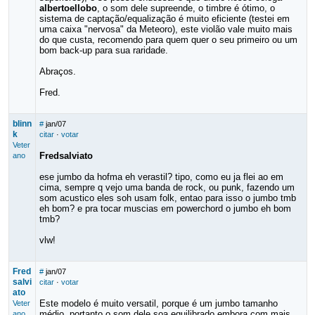
albertoellobo
, o som dele supreende, o timbre é ótimo, o
sistema de captação/equalização é muito eficiente (testei em
uma caixa "nervosa" da Meteoro), este violão vale muito mais
do que custa, recomendo para quem quer o seu primeiro ou um
bom back-up para sua raridade.
Abraços.
Fred.
blinn
#
jan/07
k
citar
·
votar
Veter
Fredsalviato
ano
ese jumbo da hofma eh verastil? tipo, como eu ja flei ao em
cima, sempre q vejo uma banda de rock, ou punk, fazendo um
som acustico eles soh usam folk, entao para isso o jumbo tmb
eh bom? e pra tocar muscias em powerchord o jumbo eh bom
tmb?
vlw!
Fred
#
jan/07
salvi
citar
·
votar
ato
Este modelo é muito versatil, porque é um jumbo tamanho
Veter
médio, portanto o som dele soa equilibrado embora com mais
ano