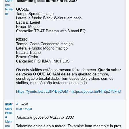
Takamine gc5ce ou Rozini rx 230?
Mem
bro
GC5CE
Nova
Tampo Spruce maciço
to
Lateral e fundo: Black Walnut laminado
Escala: Laurel
Braço: Mogno
Captação: TP-4T Preamp with 3-band EQ
RX230:
Tampo: Cedro Canadense maciço
Lateral e fundo: Mogno maciço
Escala: Ébano
Braço: Cedro
Captação: FISHMAN INK PLUS +
Os dois violões estão na mesma faixa de preço.
Queria saber
de vocês O QUE ACHAM deles
em questão de timbre,
construção e tocabilidade. Tem esses dois vídeos com os
violões, mas não são testados lado a lado:
https://youtu.be/JLUfP-BeDGM
-
https://youtu.be/NlIZpZ75Fn8
instr
#
mai/20
ume
citar
·
votar
ntist
a
Takamine gc5ce ou Rozini rx 230?
Mem
Takamine china é so a marca, Takamine bom mesmo é la pros
bro