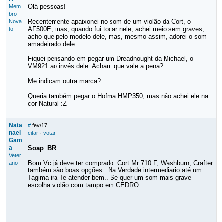
Olá pessoas!
Mem
bro
Recentemente apaixonei no som de um violão da Cort, o
Nova
AF500E, mas, quando fui tocar nele, achei meio sem graves,
to
acho que pelo modelo dele, mas, mesmo assim, adorei o som
amadeirado dele
Fiquei pensando em pegar um Dreadnought da Michael, o
VM921 ao invés dele. Acham que vale a pena?
Me indicam outra marca?
Queria também pegar o Hofma HMP350, mas não achei ele na
cor Natural :Z
Nata
#
fev/17
nael
citar
·
votar
Gam
a
Soap_BR
Veter
Bom Vc já deve ter comprado. Cort Mr 710 F, Washburn, Crafter
ano
também são boas opções.. Na Verdade intermediario até um
Tagima ira Te atender bem.. Se quer um som mais grave
escolha violão com tampo em CEDRO