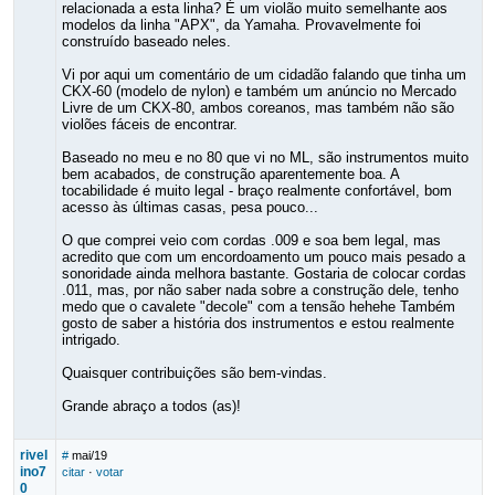
relacionada a esta linha? É um violão muito semelhante aos
modelos da linha "APX", da Yamaha. Provavelmente foi
construído baseado neles.
Vi por aqui um comentário de um cidadão falando que tinha um
CKX-60 (modelo de nylon) e também um anúncio no Mercado
Livre de um CKX-80, ambos coreanos, mas também não são
violões fáceis de encontrar.
Baseado no meu e no 80 que vi no ML, são instrumentos muito
bem acabados, de construção aparentemente boa. A
tocabilidade é muito legal - braço realmente confortável, bom
acesso às últimas casas, pesa pouco...
O que comprei veio com cordas .009 e soa bem legal, mas
acredito que com um encordoamento um pouco mais pesado a
sonoridade ainda melhora bastante. Gostaria de colocar cordas
.011, mas, por não saber nada sobre a construção dele, tenho
medo que o cavalete "decole" com a tensão hehehe Também
gosto de saber a história dos instrumentos e estou realmente
intrigado.
Quaisquer contribuições são bem-vindas.
Grande abraço a todos (as)!
rivel
#
mai/19
ino7
citar
·
votar
0