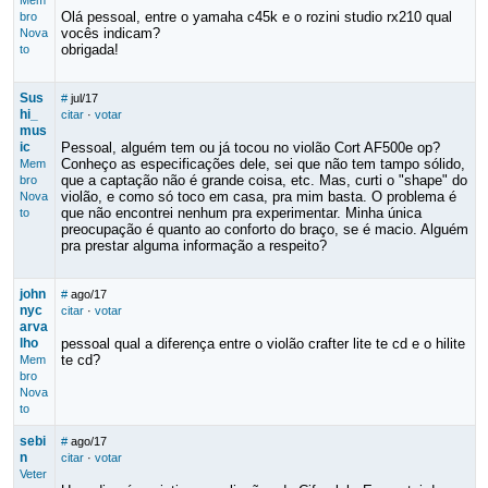
Mem
Olá pessoal, entre o yamaha c45k e o rozini studio rx210 qual
bro
vocês indicam?
Nova
obrigada!
to
Sus
#
jul/17
hi_
citar
·
votar
mus
ic
Pessoal, alguém tem ou já tocou no violão Cort AF500e op?
Conheço as especificações dele, sei que não tem tampo sólido,
Mem
que a captação não é grande coisa, etc. Mas, curti o "shape" do
bro
violão, e como só toco em casa, pra mim basta. O problema é
Nova
que não encontrei nenhum pra experimentar. Minha única
to
preocupação é quanto ao conforto do braço, se é macio. Alguém
pra prestar alguma informação a respeito?
john
#
ago/17
nyc
citar
·
votar
arva
lho
pessoal qual a diferença entre o violão crafter lite te cd e o hilite
te cd?
Mem
bro
Nova
to
sebi
#
ago/17
n
citar
·
votar
Veter