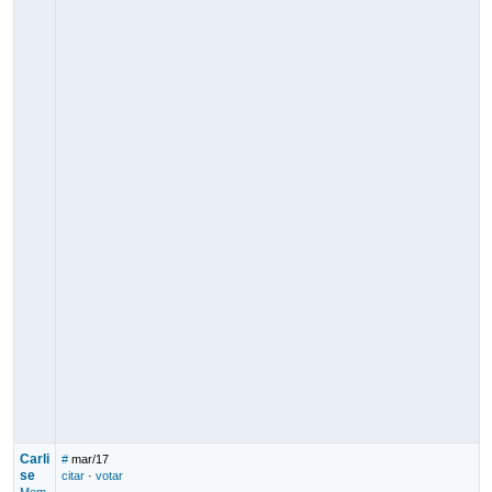
Carli
#
mar/17
se
citar
·
votar