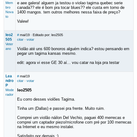
e aee galera! alguem ja testou o violao tagima quebec serie
Mem
canada?? ele é bom pra tocar blues?? ele custa em torno de
bro
1400 mangos. tem outros melhores nessa faixa de preço?
Nova
to
Valew!
leo2
#
mai/19
· Editado por: leo2505
505
citar
·
votar
Veter
Violão até uns 600 bonoros alguém indica? estou pensando em
ano
pegar um tagima kansas mesmo.
edit: agora vi esse GE 30 aí... vou catar na loja pra testar
Lea
#
mai/19
ndro
citar
·
votar
P
leo2505
Mode
rador
Eu corro desses violões Tagima.
Tinha um (Dallas) e passei pra frente. Muito ruim.
Comprei um violão náilon Del Vechio, paguei 400 merrecas e
comprei um captador piezo/microfone com pré por 100 merrecas
na Internet e eu mesmo instalei.
Satisfeito por demais :)