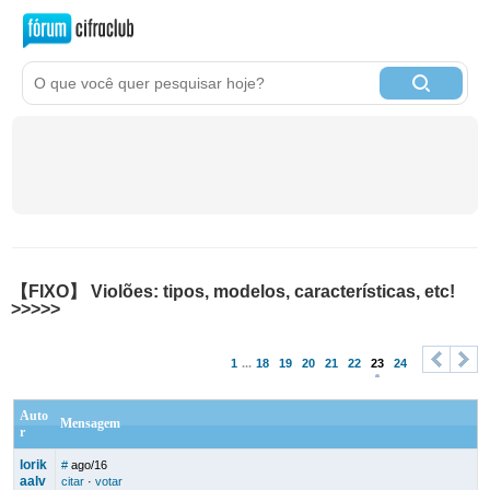
【FIXO】 Violões: tipos, modelos, características, etc!
>>>>>
1
...
18
19
20
21
22
23
24
<
>
Auto
Mensagem
r
lorik
#
ago/16
aalv
citar
·
votar