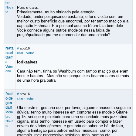
bro
Pois é cara...
Nova
Primeiramente, muito obrigado pela atenção!
to
Verdade, andei pesquisando bastante, e foi o violão com um
melhor custo benefício que encontrei, por ter tampo maciço e a
captação Fishman. E o pessoal aqui no fórum fala bem dele.
Você conhece alguns outros modelos nessa faixa de
preço/qualidade pra me recomendar dar uma olhada?
Nata
#
ago/16
nael
citar
·
votar
Gam
a
lorikaalves
Veter
Cara não tem, tinha os Washburn com tampo maciço que eram
ano
bons e baratos.. Mas não sei porque eles ficaram caros demais
de uma hora pra outra
frod
#
nov/16
o de
citar
·
votar
gan
dalf
Olá mestres, gostaria que, por favor, alguém sanasse a seguinte
dúvida: tenho muito interesse em comprar esse modelo Gitane
Mem
gj-15, sei que é projetado para uma sonoridade mais jazzística
bro
cigana, mas tenho interesse em usá-lo para compor e fazer
Nova
covers de vários gêneros, e gostaria de saber se há, de fato,
to
alguma limitação para outros estilos musicais, como, por
exemplo, rock progressivo acústico, mpb, samba etc.