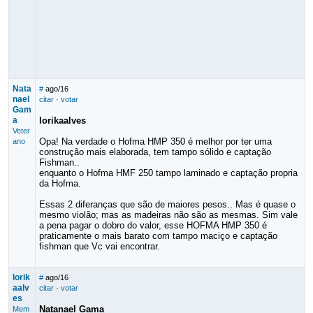
Nata
#
ago/16
nael
citar
·
votar
Gam
a
lorikaalves
Veter
Opa! Na verdade o Hofma HMP 350 é melhor por ter uma
ano
construção mais elaborada, tem tampo sólido e captação
Fishman..
enquanto o Hofma HMF 250 tampo laminado e captação propria
da Hofma.
Essas 2 diferanças que são de maiores pesos.. Mas é quase o
mesmo violão; mas as madeiras não são as mesmas. Sim vale
a pena pagar o dobro do valor, esse HOFMA HMP 350 é
praticamente o mais barato com tampo maciço e captação
fishman que Vc vai encontrar.
lorik
#
ago/16
aalv
citar
·
votar
es
Natanael Gama
Mem