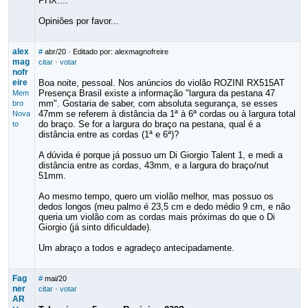
PHX....
Opiniões por favor...
alex
#
abr/20
· Editado por: alexmagnofreire
mag
citar
·
votar
nofr
eire
Boa noite, pessoal. Nos anúncios do violão ROZINI RX515AT
Presença Brasil existe a informação "largura da pestana 47
Mem
mm". Gostaria de saber, com absoluta segurança, se esses
bro
47mm se referem à distância da 1ª à 6ª cordas ou à largura total
Nova
do braço. Se for a largura do braço na pestana, qual é a
to
distância entre as cordas (1ª e 6ª)?
A dúvida é porque já possuo um Di Giorgio Talent 1, e medi a
distância entre as cordas, 43mm, e a largura do braço/nut
51mm.
Ao mesmo tempo, quero um violão melhor, mas possuo os
dedos longos (meu palmo é 23,5 cm e dedo médio 9 cm, e não
queria um violão com as cordas mais próximas do que o Di
Giorgio (já sinto dificuldade).
Um abraço a todos e agradeço antecipadamente.
Fag
#
mai/20
ner
citar
·
votar
AR