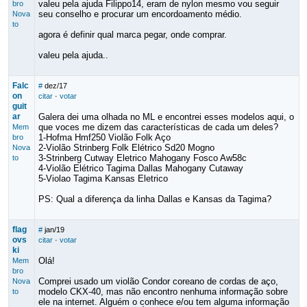
valeu pela ajuda Filippo14, eram de nylon mesmo vou seguir
bro
seu conselho e procurar um encordoamento médio.
Nova
to
agora é definir qual marca pegar, onde comprar.
valeu pela ajuda..
Falc
#
dez/17
on
citar
·
votar
guit
ar
Galera dei uma olhada no ML e encontrei esses modelos aqui, o
que voces me dizem das características de cada um deles?
Mem
1-Hofma Hmf250 Violão Folk Aço
bro
2-Violão Strinberg Folk Elétrico Sd20 Mogno
Nova
3-Strinberg Cutway Eletrico Mahogany Fosco Aw58c
to
4-Violão Elétrico Tagima Dallas Mahogany Cutaway
5-Violao Tagima Kansas Eletrico
PS: Qual a diferença da linha Dallas e Kansas da Tagima?
flag
#
jan/19
ovs
citar
·
votar
ki
Olá!
Mem
bro
Comprei usado um violão Condor coreano de cordas de aço,
Nova
modelo CKX-40, mas não encontro nenhuma informação sobre
to
ele na internet. Alguém o conhece e/ou tem alguma informação