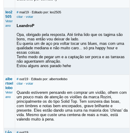
leo2
#
mai/19
· Editado por: leo2505
505
citar
·
votar
Veter
LeandroP
ano
Opa, obrigado pela resposta. Até tinha lido que os tagima são
bons, mas então vou deixar de lado.
Eu queria um de aço pra voltar tocar uns blues, mas com uma
qualidade mediana e não muito caro... só pra happy hour e
essas coisas.
Tenho medo de pegar um e a captação ser porca e as tarraxas
não aguentarem afinação.
Estou alguns anos parado hehe
albe
#
out/19
· Editado por: albertoellobo
rtoel
citar
·
votar
lobo
Quando estiverem pensando em comprar um violão, olhem com
Veter
um pouco mais de atenção os violões da marca Rozini,
ano
principalmente os do tipo Solid Top. Tem sonzeira das boas,
com timbres e notas bem encorpados, grave brilhante e
presente. Eles estão dando uma surra na maioria dos 'chinas' da
vida. Mesmo que custe uma centena de reais a mais, está
valendo muito à pena.
Léo
#
out/19