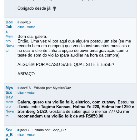
Obrigado desde já! /|\
Doll
#
nov/16
Job
citar
·
votar
s
Bom dia, galera.
Mem
Então. Uma vez vi por aqui que alguém postou um site (se me
bro
recordo bem era europeu) que vendia instrumentos musicais e
Nova
no qual o cliente tinha a opção de ouvir uma gravação com o
to
teste do som do violão (para auxiliar na hora da compra).
ALGUÉM POR ACASO SABE QUAL SITE É ESSE?
ABRAÇO.
Mys
#
dez/16
· Editado por: MysticoDav
tico
citar
·
votar
Dav
Galera, quero um violão folk, elétrico, com cutway
. Estou na
Mem
dúvida entre
Tagima Kansas, Hofma Ye 220, Hofma hmf 250 e
bro
Strinberg SD20
. Gostaria de saber qual o melhor ???
Ou me
Nova
recomendem um violão folk de até R$850,00
to
Soa
#
jan/17
· Editado por: Soap_BR
p_B
citar
·
votar
R