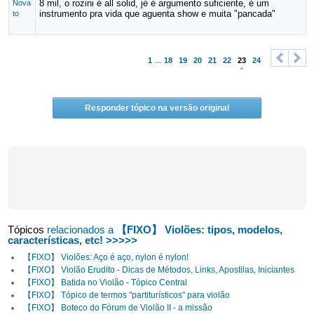
8 mil, o rozini é all solid, jé é argumento suficiente, é um
Nova
instrumento pra vida que aguenta show e muita "pancada"
to
1
...
18
19
20
21
22
23
24
<
>
Responder tópico na versão original
Tópicos
relacionados a
【FIXO】 Violões: tipos, modelos,
características, etc! >>>>>
【FIXO】 Violões: Aço é aço, nylon é nylon!
【FIXO】 Violão Erudito - Dicas de Métodos, Links, Apostilas, Iniciantes
【FIXO】 Batida no Violão - Tópico Central
【FIXO】 Tópico de termos "partiturísticos" para violão
【FIXO】 Boteco do Fórum de Violão II - a missão