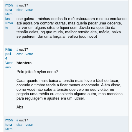
hton
#
out/17
tera
citar
·
votar
Mem
eae galera.. minhas cordas lá e ré estouraram e estou enrolando
bro
até agora pra comprar outras, mas queria pegar uma decente,
Nova
fui ver em alguns sites e fiquei com dúvida na questão da
to
tensão delas, oq que muda, melhor tensão alta, média, baixa.
se puderem dar uma força ai. valleu (sou novo)
Filip
#
out/17
po1
citar
·
votar
4
htontera
Veter
ano
Pelo jeito é nylon certo?
Cara, quanto mais baixa a tensão mais leve e fácil de tocar,
contudo o timbre tende a ficar menos encorpado. Além disso,
como você não sabe a tensão que veio no seu violão, eu
pegaria uma média ou escolheria alguma outra, mas mandaria
para regulagem e ajustes em um luthier.
Abs
hton
#
out/17
tera
citar
·
votar
Mem