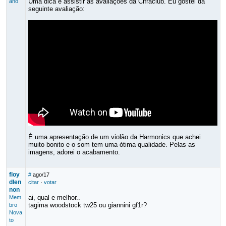
Uma dica é assistir as avaliações da Cifraclub. Eu gostei da
ano
seguinte avaliação:
É uma apresentação de um violão da Harmonics que achei
muito bonito e o som tem uma ótima qualidade. Pelas as
imagens, adorei o acabamento.
floy
#
ago/17
dlen
citar
·
votar
non
ai, qual e melhor..
Mem
tagima woodstock tw25 ou giannini gf1r?
bro
Nova
to