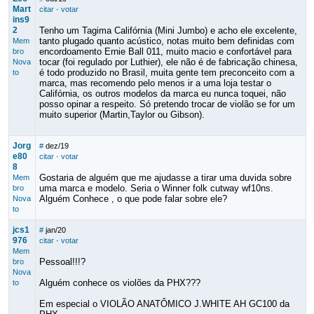
Mart
citar
·
votar
ins9
2
Tenho um Tagima Califórnia (Mini Jumbo) e acho ele excelente,
tanto plugado quanto acústico, notas muito bem definidas com
Mem
encordoamento Ernie Ball 011, muito macio e confortável para
bro
tocar (foi regulado por Luthier), ele não é de fabricação chinesa,
Nova
é todo produzido no Brasil, muita gente tem preconceito com a
to
marca, mas recomendo pelo menos ir a uma loja testar o
Califórnia, os outros modelos da marca eu nunca toquei, não
posso opinar a respeito. Só pretendo trocar de violão se for um
muito superior (Martin,Taylor ou Gibson).
Jorg
#
dez/19
e80
citar
·
votar
8
Gostaria de alguém que me ajudasse a tirar uma duvida sobre
Mem
uma marca e modelo. Seria o Winner folk cutway wf10ns.
bro
Alguém Conhece , o que pode falar sobre ele?
Nova
to
jcs1
#
jan/20
976
citar
·
votar
Mem
Pessoal!!!?
bro
Nova
Alguém conhece os violões da PHX???
to
Em especial o VIOLÃO ANATÔMICO J.WHITE AH GC100 da