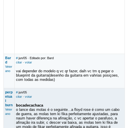
Bar
#
jun/05
· Editado por: Bard
d
citar
·
votar
Veter
vai depender do modelo q vc qr fazer, daih vc tm q pegar o
ano
blueprint da guitarra(desenho da guitarra em vahrias posiçoes,
com todas as medidas)
perp
#
jun/05
etua
citar
·
votar
l
burn
bocadecachaca
o lance das molas é o seguinte...a floyd rose é como um cabo
Veter
de guerra, as molas tem ki fika perfeitamente ajustadas, para
ano
naum haver diferença na afinação, c vc apertar o parafuso, a
afinação ira subir, c descer vai baixa, as molas tem ki fika de
um modo de fikar perfeitamente afinada a guitarra, isso é