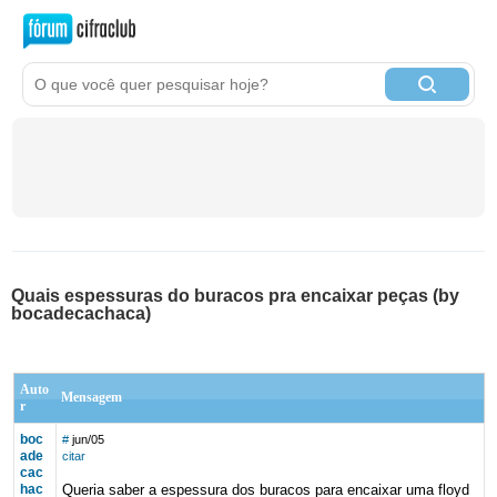
Quais espessuras do buracos pra encaixar peças (by
bocadecachaca)
Auto
Mensagem
r
boc
#
jun/05
ade
citar
cac
hac
Queria saber a espessura dos buracos para encaixar uma floyd