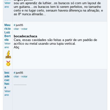
sou um aprendiz de luthier...os buracos só com um layout de
Veter
um guitarra....os buracos tem ki serem perfeitos, no tamanho
ano
certo e no lugar certo, senaum havera diferença na afinação, e
as 8º nunca afinarão...
Mau
#
jun/05
ricio
citar
·
votar
Luiz
Bert
bocadecachaca
ola
Cara, essas cavidades são feitas a partir de um padrão de
acrílico ou metal usando uma tupia vertical.
Veter
Abç
ano
boc
#
jun/05
ade
citar
·
votar
cac
hac
.............
a
Veter
ano