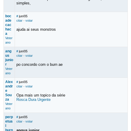
simples,
boc
#
jun/05
ade
citar
·
votar
cac
hac
ajuda ai seus monstros
a
Veter
ano
ang
#
jun/05
us
citar
·
votar
junio
r
po concordo com o burn ae
Veter
ano
Alex
#
jun/05
andr
citar
·
votar
e
Sou
Opa mais um topico da série
za
Rosca Dura Urgente
Veter
ano
perp
#
jun/05
etua
citar
·
votar
l
burn
angus junior