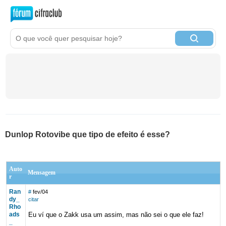
Dunlop Rotovibe que tipo de efeito é esse?
Auto
Mensagem
r
Ran
#
fev/04
dy_
citar
Rho
ads
Eu ví que o Zakk usa um assim, mas não sei o que ele faz!
_