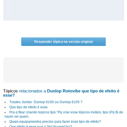
Responder tópico na versão original
Tópicos
relacionados a
Dunlop Rotovibe que tipo de efeito é
esse?
Trastes Jumbo: Dunlop 6100 ou Dunlop 6105 ?
Que tipo de efeito é esse
Pra q fikar criando topicos tipo "Pq criar esse tópicos inúteis, tipo (Pq fã de
naum sei quem..
Quais equipamentos preciso para fazer esse tipo de efeito?
Que efeito é esse que o Ted Nugent faz?