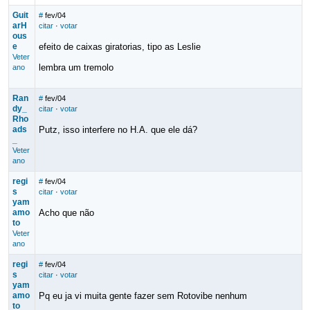
Guit
#
fev/04
arH
citar
·
votar
ous
e
efeito de caixas giratorias, tipo as Leslie
Veter
lembra um tremolo
ano
Ran
#
fev/04
dy_
citar
·
votar
Rho
ads
Putz, isso interfere no H.A. que ele dá?
_
Veter
ano
regi
#
fev/04
s
citar
·
votar
yam
amo
Acho que não
to
Veter
ano
regi
#
fev/04
s
citar
·
votar
yam
amo
Pq eu ja vi muita gente fazer sem Rotovibe nenhum
to