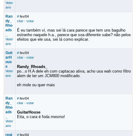
Veter
ano
Ran
#
fev/04
dy_
citar
·
votar
Rho
ads
É eu também vi, mas sei lá cara parece que tem uns bagulho
_
estranho naquele h.a., parece que soa diferente sabe? não pelos
efeitos que ele usa, sei lá como explicar.
Veter
ano
Guit
#
fev/04
arH
citar
·
votar
ous
e
Randy_Rhoads_
po...o H.A dele eh com captacao ativa, acho usa wah como filtro
Veter
alem de ter um JCM800 modificado.
ano
eh mole ou quer mais
Ran
#
fev/04
dy_
citar
·
votar
Rho
ads
GuitarHouse
_
Eita, o cara é foda mesmo!
Veter
ano
regi
#
fev/04