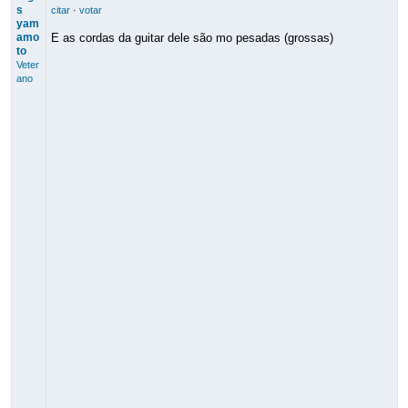
s
citar
·
votar
yam
amo
E as cordas da guitar dele são mo pesadas (grossas)
to
Veter
ano