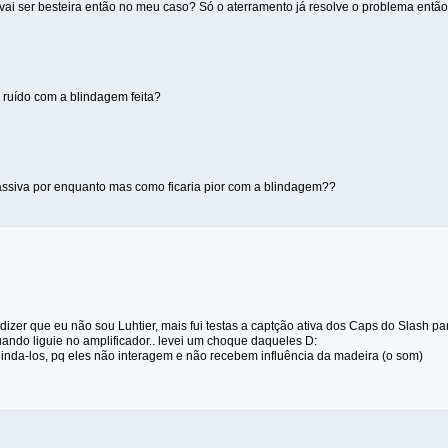
vai ser besteira então no meu caso? Só o aterramento já resolve o problema entã
 ruído com a blindagem feita?
ssiva por enquanto mas como ficaria pior com a blindagem??
 dizer que eu não sou Luhtier, mais fui testas a captção ativa dos Caps do Slash p
uando liguie no amplificador.. levei um choque daqueles D:
linda-los, pq eles não interagem e não recebem influência da madeira (o som)