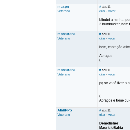
maspn
#
abr/11
Veterano
citar
·
votar
blindei a minha, p
2 humbucker, nem f
monstrona
#
abr/11
Veterano
citar
·
votar
bem, captação ativa
Abraços
(:
monstrona
#
abr/11
Veterano
citar
·
votar
pq se você fizer a 
(:
Abraços e tome cu
AlanPPS
#
abr/11
Veterano
citar
·
votar
Demolisher
MauricioBahia