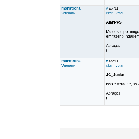
monstrona
#
abr/11
Veterano
citar
·
votar
AlanPPS
Me desculpe amigo,
em fazer blindage
Abraços
(:
monstrona
#
abr/11
Veterano
citar
·
votar
JC_Junior
Isso é verdade, as
Abraços
(: