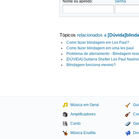
Nome ou apelido:
Senha
Tópicos
relacionados a
[Dúvida]blind
Como fazer blindagem em Les Paul?
Como fazer blindagem em uma les paul
Problema de aterramento - Blindagem res
[DÚVIDA] Guitarra Shelter Les Paul Nashvi
Blindagem funciona mesmo?
Música em Geral
Gui
Amplificadores
Con
Canto
Gai
Música Erudita
Div