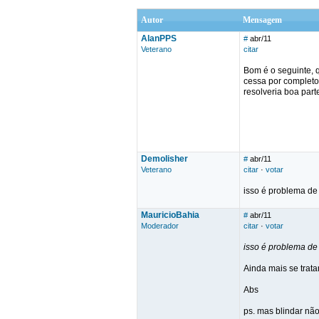
Autor
Mensagem
AlanPPS
#
abr/11
Veterano
citar
Bom é o seguinte, 
cessa por completo 
resolveria boa part
Demolisher
#
abr/11
Veterano
citar
·
votar
isso é problema de
MauricioBahia
#
abr/11
Moderador
citar
·
votar
isso é problema de
Ainda mais se trat
Abs
ps. mas blindar não