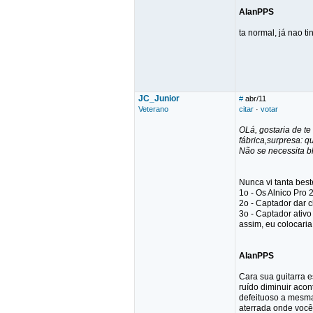
AlanPPS
ta normal, já nao t
JC_Junior
#
abr/11
Veterano
citar
·
votar
OLá, gostaria de te
fábrica,surpresa: q
Não se necessita b
Nunca vi tanta best
1o - Os Alnico Pro 
2o - Captador dar 
3o - Captador ativo
assim, eu colocari
AlanPPS
Cara sua guitarra e
ruído diminuir acon
defeituoso a mesma 
aterrada onde você