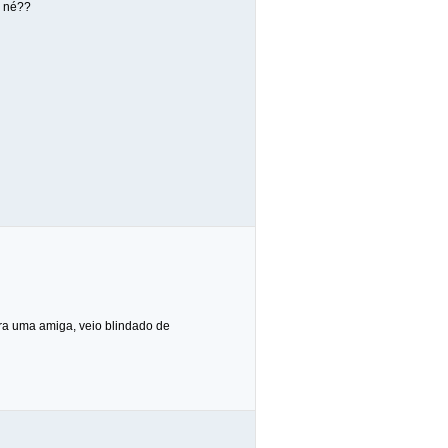
o né??
ara uma amiga, veio blindado de