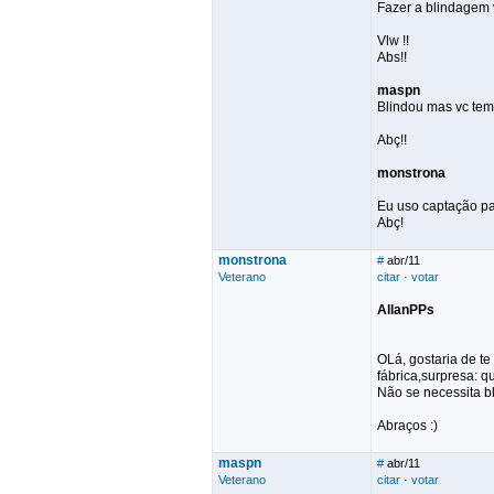
Fazer a blindagem 
Vlw !!
Abs!!
maspn
Blindou mas vc tem
Abç!!
monstrona
Eu uso captação pa
Abç!
monstrona
#
abr/11
Veterano
citar
·
votar
AllanPPs
OLá, gostaria de te
fábrica,surpresa: q
Não se necessita b
Abraços :)
maspn
#
abr/11
Veterano
citar
·
votar