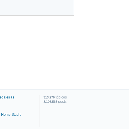
edaleiras
tópicos
313.270
posts
8.106.565
e Home Studio
C