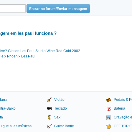
agem em les paul funciona ?
olve? Gibson Les Paul Studio Wine Red Gold 2002
lle x Phoenix Les Paul
tarra
Violão
Pedais & P
tra-Baixo
Teclado
Bateria
ta
Sax
Gravação 
ulgue suas músicas
Guitar Battle
OFF TOPI