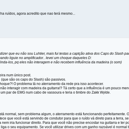
inha ruídos, agora acredito que nao terá mesmo...
 dizer que eu não sou Luhtier, mais fui testas a captção ativa dos Caps do Slash p
uando liguie no amplificador.. levei um choque daqueles D:
linda-los, pq eles não interagem e não recebem influência da madeira (o som)
eira num único post.
2 (que são os caps do Slash) são passivos.
choque?! O problema tá no aterramento da rede pra isso acontecer.
 não interagir com madeira da guitarra!? Tá certo que a influência é um pouco me
a um par de EMG num cabo de vassoura e teria o timbre do Zakk Wylde.
stá normal, sem problema algum, o aterramento está funcionando perfeitamente. O 
tece que você está servindo de condutor para que o ruído vá direto para a terra, se
nem iria funcionar direito. Para que você não precise encostar na guitarra e ter 
 liga o seu equipamento. Se você utilizar drives com um ganho razoável é normal 