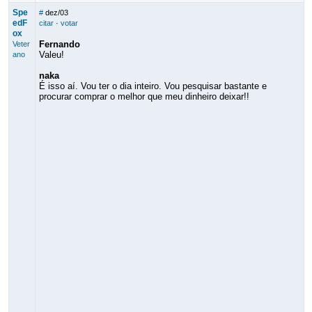
Spe
#
dez/03
edF
citar
·
votar
ox
Fernando
Veter
Valeu!
ano
naka
É isso aí. Vou ter o dia inteiro. Vou pesquisar bastante e
procurar comprar o melhor que meu dinheiro deixar!!