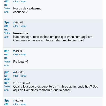
omi
citar
·
votar
ne
Poços de caldas/mg
Veter
conhece ?
ano
Spe
#
dez/03
edF
citar
·
votar
ox
Imnomine
Veter
Não conheço, mas tenhos amigos que trabalham aqui em
ano
Campinas e moram aí. Todos falam muito bem daí!
Imn
#
dez/03
omi
citar
·
votar
ne
Po legal =]
Veter
ano
pun
#
dez/03
ky
citar
·
votar
dillin
ger
SPEEDFOX
Qual a loja que o ex-gerente da Timbres abriu, onde fica? Sou
Veter
aqui de Campinas também e queria saber.
ano
Spe
#
dez/03
edF
citar
·
votar