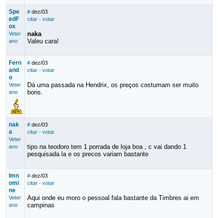
Spe
#
dez/03
edF
citar
·
votar
ox
naka
Veter
Valeu cara!
ano
Fern
#
dez/03
and
citar
·
votar
o
Dá uma passada na Hendrix, os preços costumam ser muito
Veter
bons.
ano
nak
#
dez/03
a
citar
·
votar
Veter
tipo na teodoro tem 1 porrada de loja boa , c vai dando 1
ano
pesquisada la e os precos variam bastante
Imn
#
dez/03
omi
citar
·
votar
ne
Aqui onde eu moro o pessoal fala bastante da Timbres ai em
Veter
campinas
ano