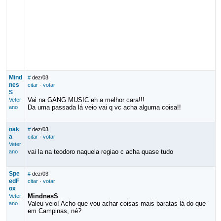
Mind
#
dez/03
nes
citar
·
votar
S
Vai na GANG MUSIC eh a melhor cara!!!
Veter
Da uma passada lá veio vai q vc acha alguma coisa!!
ano
nak
#
dez/03
a
citar
·
votar
Veter
vai la na teodoro naquela regiao c acha quase tudo
ano
Spe
#
dez/03
edF
citar
·
votar
ox
MindnesS
Veter
Valeu veio! Acho que vou achar coisas mais baratas lá do que
ano
em Campinas, né?