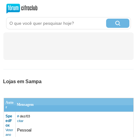
Lojas em Sampa
Auto
Mensagem
r
Spe
#
dez/03
edF
citar
ox
Pessoal
Veter
ano