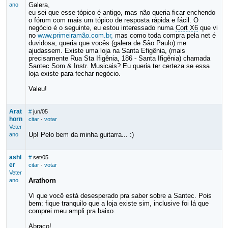
Galera,
ano
eu sei que esse tópico é antigo, mas não queria ficar enchendo
o fórum com mais um tópico de resposta rápida e fácil. O
negócio é o seguinte, eu estou interessado numa
Cort X6
que vi
no
www.primeiramão.com.br,
mas como toda compra pela net é
duvidosa, queria que vocês (galera de São Paulo) me
ajudassem. Existe uma loja na Santa Efigênia, (mais
precisamente Rua Sta Ifigênia, 186 - Santa Ifigênia) chamada
Santec Som & Instr. Musicais? Eu queria ter certeza se essa
loja existe para fechar negócio.
Valeu!
Arat
#
jun/05
horn
citar
·
votar
Veter
Up! Pelo bem da minha guitarra... :)
ano
ashl
#
set/05
er
citar
·
votar
Veter
Arathorn
ano
Vi que você está desesperado pra saber sobre a Santec. Pois
bem: fique tranquilo que a loja existe sim, inclusive foi lá que
comprei meu ampli pra baixo.
Abraço!