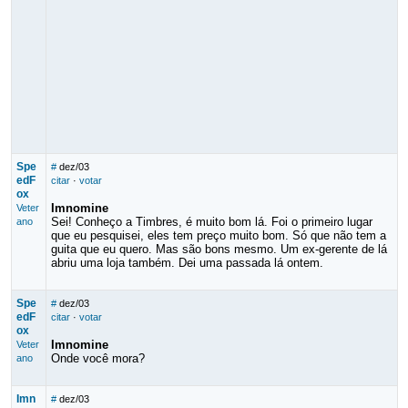
Spe
#
dez/03
edF
citar
·
votar
ox
Imnomine
Veter
Sei! Conheço a Timbres, é muito bom lá. Foi o primeiro lugar
ano
que eu pesquisei, eles tem preço muito bom. Só que não tem a
guita que eu quero. Mas são bons mesmo. Um ex-gerente de lá
abriu uma loja também. Dei uma passada lá ontem.
Spe
#
dez/03
edF
citar
·
votar
ox
Imnomine
Veter
Onde você mora?
ano
Imn
#
dez/03