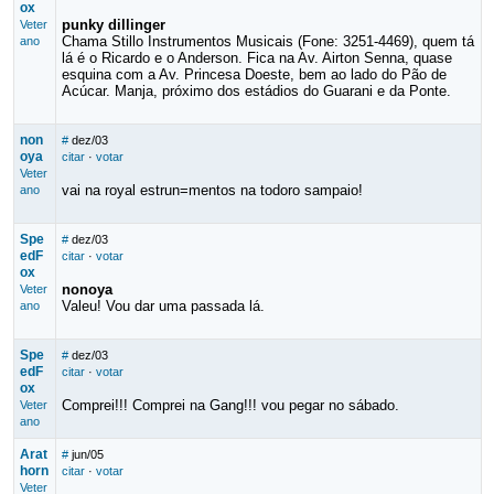
ox
punky dillinger
Veter
Chama Stillo Instrumentos Musicais (Fone: 3251-4469), quem tá
ano
lá é o Ricardo e o Anderson. Fica na Av. Airton Senna, quase
esquina com a Av. Princesa Doeste, bem ao lado do Pão de
Acúcar. Manja, próximo dos estádios do Guarani e da Ponte.
non
#
dez/03
oya
citar
·
votar
Veter
vai na royal estrun=mentos na todoro sampaio!
ano
Spe
#
dez/03
edF
citar
·
votar
ox
nonoya
Veter
Valeu! Vou dar uma passada lá.
ano
Spe
#
dez/03
edF
citar
·
votar
ox
Comprei!!! Comprei na Gang!!! vou pegar no sábado.
Veter
ano
Arat
#
jun/05
horn
citar
·
votar
Veter