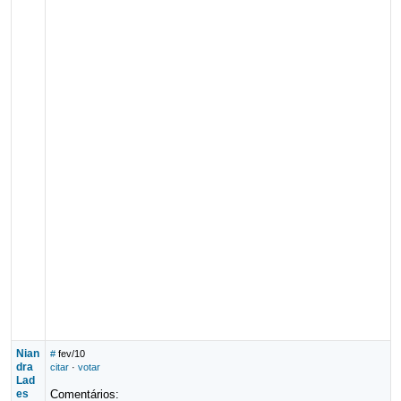
Nian
#
fev/10
dra
citar
·
votar
Lad
es
Comentários: