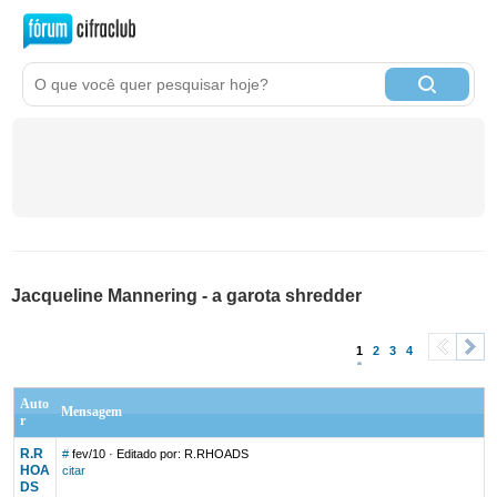
Jacqueline Mannering - a garota shredder
1
2
3
4
<
>
Auto
Mensagem
r
R.R
#
fev/10
· Editado por: R.RHOADS
HOA
citar
DS