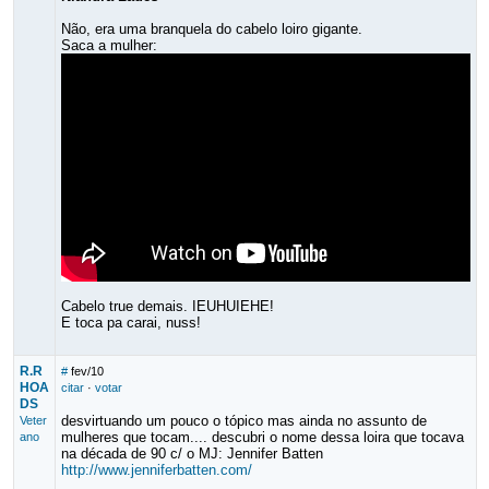
Não, era uma branquela do cabelo loiro gigante.
Saca a mulher:
Cabelo true demais. IEUHUIEHE!
E toca pa carai, nuss!
R.R
#
fev/10
HOA
citar
·
votar
DS
desvirtuando um pouco o tópico mas ainda no assunto de
Veter
mulheres que tocam.... descubri o nome dessa loira que tocava
ano
na década de 90 c/ o MJ: Jennifer Batten
http://www.jenniferbatten.com/