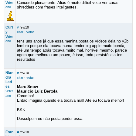
Concordo plenamente. Aliás é muito difícil voce ver caras
Veter
shredders com frases inteligentes.
ano
Curl
#
fev/10
y
citar
·
votar
Veter
tens uns anos já que essa menina posta os vídeos dela no y2b,
ano
lembro porque ela tocava numa fender big apple muito bonita,
até um tempo atrás tocava muito mal, horrível mesmo, parece
agora que melhorou um pouco, é isso, toda persistência tem
resultados
Nian
#
fev/10
dra
citar
·
votar
Lad
es
Marc Snow
Mauricio Luiz Bertola
Veter
Caramba!
ano
Então imagina quando ela tocava mal! Até eu tocava melhor!
KKK
Desculpem eu não podia perder essa.
Fran
#
fev/10