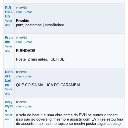
R.R
#
fev/10
HOA
citar
·
votar
DS
Frankie
Veter
putz, postamos juntos!hehee
ano
Fran
#
fev/10
kie
citar
·
votar
Veter
R.RHOADS
ano
Postei 2 min antes. IUEHIUE
Nian
#
fev/10
dra
citar
·
votar
Lad
es
QUE COISA MALUCA DO CARAMBA!
Veter
ano
ozzy
#
fev/10
wyld
citar
·
votar
e
o solo de beat it e uma obra prima do EVH os outros q tocam
Veter
isso sao so covers lgl mesmo e assistir com EVH (se estou fora
ano
do assunto malz nao li o topico so resolvi postar alguma coisa)