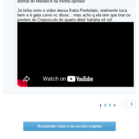
animal do MetallicA na minha opinião!
Já tinha visto o video dessa Katia Penholato, realmente toca
bem e é gata como vc disse... mas acho q ela tem que tirar os
posters do Crepusculo do quarto dela! hahaha vê só!
1
2
3
4
<
>
Responder tópico na versão original