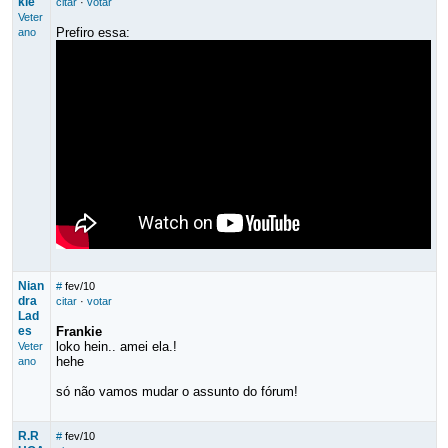
kie
citar
·
votar
Veter
Prefiro essa:
ano
Nian
#
fev/10
dra
citar
·
votar
Lad
es
Frankie
loko hein.. amei ela.!
Veter
hehe
ano
só não vamos mudar o assunto do fórum!
R.R
#
fev/10