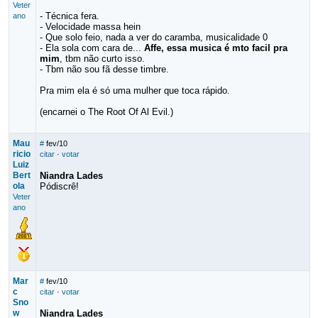
Veter
- Técnica fera.
ano
- Velocidade massa hein
- Que solo feio, nada a ver do caramba, musicalidade 0
- Ela sola com cara de...
Affe, essa musica é mto facil pra
mim
, tbm não curto isso.
- Tbm não sou fã desse timbre.
Pra mim ela é só uma mulher que toca rápido.
(encarnei o The Root Of Al Evil.)
Mau
#
fev/10
ricio
citar
·
votar
Luiz
Bert
Niandra Lades
ola
Pódiscrê!
Veter
ano
Mar
#
fev/10
c
citar
·
votar
Sno
w
Niandra Lades