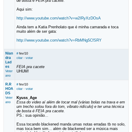
de bosta é FEIA pra cacete.
Aqui sim:
http://www.youtube.com/watch?v=w2IRyXzDOsA
Ainda tem a Katia Prenholato que é minha camarada e toca
muito além de ser gata:
http://www.youtube.com/watch?v=RbMNg5CfSRY
Nian
#
fev/10
dra
citar
·
votar
Lad
es
FEIA pra cacete
UHUM!
Veter
ano
R.R
#
fev/10
HOA
citar
·
votar
DS
Kyuss_Age
Veter
Essa do video aí além de tocar mal (várias bolas na trava e em
ano
um trecho solou fora do tom, vibrato ridículo) e ter uma técnica
de bosta é FEIA pra cacete.
PS.: sua opinião...
Essa tocando blackened manda umas notas erradas tb no solo,
mas toca bem sim... além de blackened ser a música mais