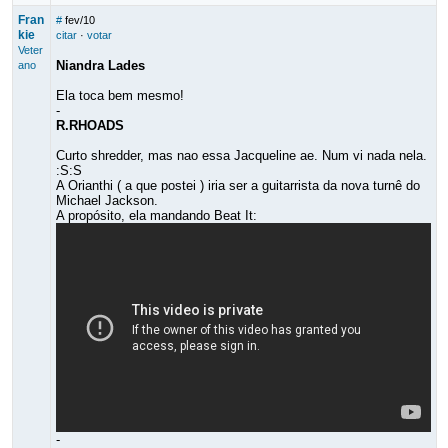
Fran
#
fev/10
kie
citar
·
votar
Veter
Niandra Lades
ano
Ela toca bem mesmo!
-
R.RHOADS
Curto shredder, mas nao essa Jacqueline ae. Num vi nada nela.
:S:S
A Orianthi ( a que postei ) iria ser a guitarrista da nova turnê do
Michael Jackson.
A propósito, ela mandando Beat It:
-