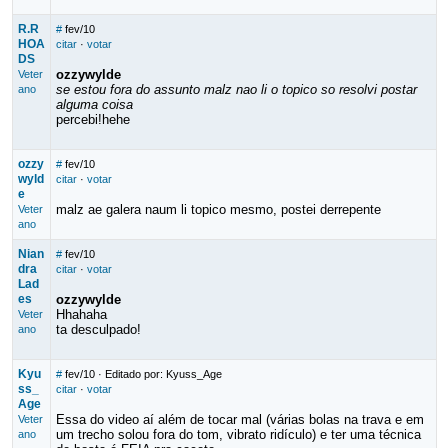
R.R
#
fev/10
HOA
citar
·
votar
DS
ozzywylde
Veter
se estou fora do assunto malz nao li o topico so resolvi postar
ano
alguma coisa
percebi!hehe
ozzy
#
fev/10
wyld
citar
·
votar
e
malz ae galera naum li topico mesmo, postei derrepente
Veter
ano
Nian
#
fev/10
dra
citar
·
votar
Lad
es
ozzywylde
Hhahaha
Veter
ta desculpado!
ano
Kyu
#
fev/10
· Editado por: Kyuss_Age
ss_
citar
·
votar
Age
Essa do video aí além de tocar mal (várias bolas na trava e em
Veter
um trecho solou fora do tom, vibrato ridículo) e ter uma técnica
ano