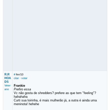
R.R
#
fev/10
HOA
citar
·
votar
DS
Frankie
Veter
Prefiro essa
ano
Vc não gosta de shredders? prefere as que tem "feeling"?
hahahaha
Curti sua loirinha, é mais mulherão já, a outra é ainda uma
meninota! hehehe