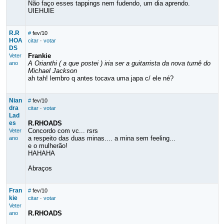
Não faço esses tappings nem fudendo, um dia aprendo.
UIEHUIE
R.R
#
fev/10
HOA
citar
·
votar
DS
Frankie
Veter
A Orianthi ( a que postei ) iria ser a guitarrista da nova turnê do
ano
Michael Jackson
ah tah! lembro q antes tocava uma japa c/ ele né?
Nian
#
fev/10
dra
citar
·
votar
Lad
es
R.RHOADS
Concordo com vc... rsrs
Veter
a respeito das duas minas.... a mina sem feeling...
ano
e o mulherão!
HAHAHA
Abraços
Fran
#
fev/10
kie
citar
·
votar
Veter
R.RHOADS
ano