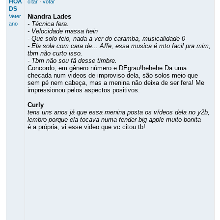
HOA
citar
·
votar
DS
Niandra Lades
Veter
- Técnica fera.
ano
- Velocidade massa hein
- Que solo feio, nada a ver do caramba, musicalidade 0
- Ela sola com cara de... Affe, essa musica é mto facil pra mim,
tbm não curto isso.
- Tbm não sou fã desse timbre.
Concordo, em gênero número e DEgrau!hehehe Da uma
checada num videos de improviso dela, são solos meio que
sem pé nem cabeça, mas a menina não deixa de ser fera! Me
impressionou pelos aspectos positivos.
Curly
tens uns anos já que essa menina posta os vídeos dela no y2b,
lembro porque ela tocava numa fender big apple muito bonita
é a própria, vi esse video que vc citou tb!