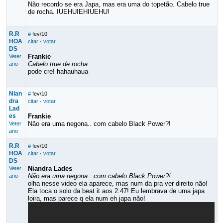
Não recordo se era Japa, mas era uma do topetão. Cabelo true
de rocha. IUEHUIEHIUEHU!
R.R
#
fev/10
HOA
citar
·
votar
DS
Frankie
Veter
Cabelo true de rocha
ano
pode cre! hahauhaua
Nian
#
fev/10
dra
citar
·
votar
Lad
es
Frankie
Não era uma negona.. com cabelo Black Power?!
Veter
ano
R.R
#
fev/10
HOA
citar
·
votar
DS
Niandra Lades
Veter
Não era uma negona.. com cabelo Black Power?!
ano
olha nesse video ela aparece, mas num da pra ver direito não!
Ela toca o solo da beat it aos 2:47! Eu lembrava de uma japa
loira, mas parece q ela num eh japa não!