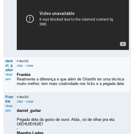
dani
#
fev/10
el_g
citar
·
votar
uitar
Frankie
Veter
Realmente a diferença e que além de Orianthi ter uma técnica
ano
muito melhor, tem mais criatividade nos licks e a pegada dela
Fran
#
fev/10
kie
citar
·
votar
Veter
daniel_guitar
ano
Pegada dela da gosto de ouvir. Aliás, só de olhar pra ela.
UIEHUIEHUIE!
-
Niandra Lades