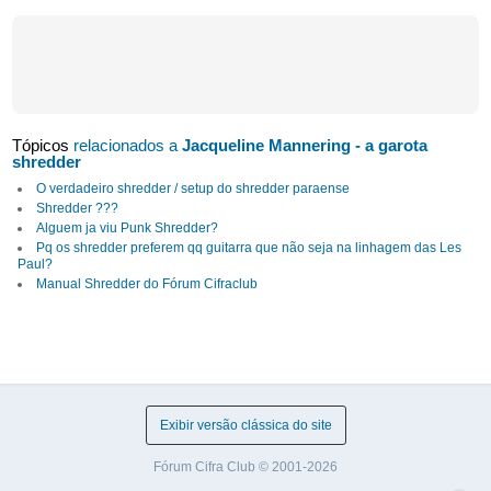
Tópicos
relacionados a
Jacqueline Mannering - a garota
shredder
O verdadeiro shredder / setup do shredder paraense
Shredder ???
Alguem ja viu Punk Shredder?
Pq os shredder preferem qq guitarra que não seja na linhagem das Les
Paul?
Manual Shredder do Fórum Cifraclub
Exibir versão clássica do site
Fórum Cifra Club © 2001-2026