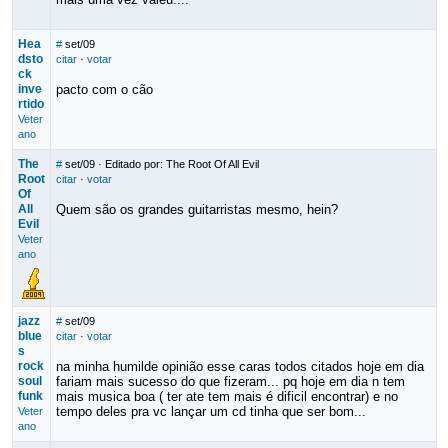
Hea
#
set/09
dsto
citar
·
votar
ck
inve
pacto com o cão
rtido
Veter
ano
The
#
set/09
· Editado por: The Root Of All Evil
Root
citar
·
votar
Of
All
Quem são os grandes guitarristas mesmo, hein?
Evil
Veter
ano
jazz
#
set/09
blue
citar
·
votar
s
rock
na minha humilde opinião esse caras todos citados hoje em dia
soul
fariam mais sucesso do que fizeram... pq hoje em dia n tem
funk
mais musica boa ( ter ate tem mais é dificil encontrar) e no
tempo deles pra vc lançar um cd tinha que ser bom...
Veter
ano