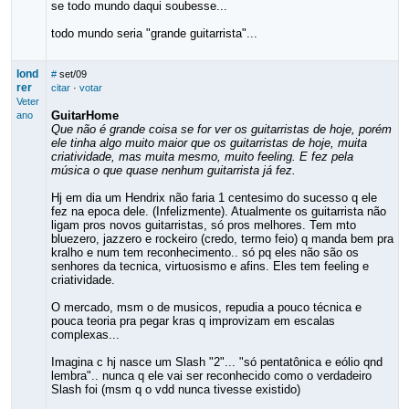
se todo mundo daqui soubesse...
todo mundo seria "grande guitarrista"...
lond
#
set/09
rer
citar
·
votar
Veter
GuitarHome
ano
Que não é grande coisa se for ver os guitarristas de hoje, porém
ele tinha algo muito maior que os guitarristas de hoje, muita
criatividade, mas muita mesmo, muito feeling. E fez pela
música o que quase nenhum guitarrista já fez.
Hj em dia um Hendrix não faria 1 centesimo do sucesso q ele
fez na epoca dele. (Infelizmente). Atualmente os guitarrista não
ligam pros novos guitarristas, só pros melhores. Tem mto
bluezero, jazzero e rockeiro (credo, termo feio) q manda bem pra
kralho e num tem reconhecimento.. só pq eles não são os
senhores da tecnica, virtuosismo e afins. Eles tem feeling e
criatividade.
O mercado, msm o de musicos, repudia a pouco técnica e
pouca teoria pra pegar kras q improvizam em escalas
complexas...
Imagina c hj nasce um Slash "2"... "só pentatônica e eólio qnd
lembra".. nunca q ele vai ser reconhecido como o verdadeiro
Slash foi (msm q o vdd nunca tivesse existido)