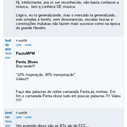
Hj, infelizmente, pra vc ser reconhecido, não basta conhecer a
música.. tem q conhece DE música.
Lógico, eu to generalizando, mas o mercado ta generalizado...
solo simples e bonito, sem dissonancias, escalas loucas e
construções malukas não fazem mais sucesso como na época
do grande Hendrix.
bud
#
set/09
dy
citar
·
votar
guy
PauloMPM
Veter
ano
Penta_Blues
Boa tarde!!!
"10% Inspiração, 90% transpiração"
Valeu!!!
Faço das palavras do nóbre camarada Penta,às minhas. Em
fim,o camarada Penta disse tudo em poucas palavras !!!! Valeu
!!!!!
lond
#
set/09
rer
citar
·
votar
Veter
Um exemplo disso são as BTs aki do FCC...
ano