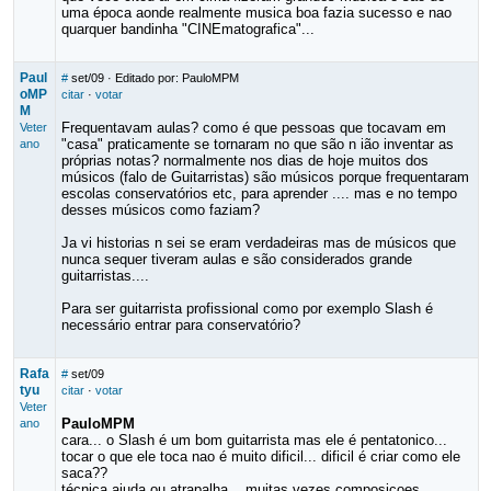
uma época aonde realmente musica boa fazia sucesso e nao
quarquer bandinha "CINEmatografica"...
Paul
#
set/09
· Editado por: PauloMPM
oMP
citar
·
votar
M
Frequentavam aulas? como é que pessoas que tocavam em
Veter
"casa" praticamente se tornaram no que são n ião inventar as
ano
próprias notas? normalmente nos dias de hoje muitos dos
músicos (falo de Guitarristas) são músicos porque frequentaram
escolas conservatórios etc, para aprender .... mas e no tempo
desses músicos como faziam?
Ja vi historias n sei se eram verdadeiras mas de músicos que
nunca sequer tiveram aulas e são considerados grande
guitarristas....
Para ser guitarrista profissional como por exemplo Slash é
necessário entrar para conservatório?
Rafa
#
set/09
tyu
citar
·
votar
Veter
PauloMPM
ano
cara... o Slash é um bom guitarrista mas ele é pentatonico...
tocar o que ele toca nao é muito dificil... dificil é criar como ele
saca??
técnica ajuda ou atrapalha... muitas vezes composicoes