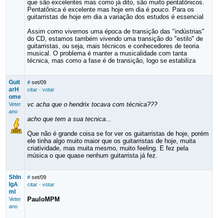
que são excelentes mas como já dito, são muito pentatônicos.
Pentatônica é excelente mas hoje em dia é pouco. Para os
guitarristas de hoje em dia a variação dos estudos é essencial
Assim como vivemos uma época de transição das "indústrias"
do CD, estamos também vivendo uma transição do "estilo" de
guitarristas, ou seja, mais técnicos e conhecedores de teoria
musical. O problema é manter a musicalidade com tanta
técnica, mas como a fase é de transição, logo se estabiliza
Guit
#
set/09
arH
citar
·
votar
ome
vc acha que o hendrix tocava com técnica???
Veter
ano
acho que tem a sua tecnica...
Que não é grande coisa se for ver os guitarristas de hoje, porém
ele tinha algo muito maior que os guitarristas de hoje, muita
criatividade, mas muita mesmo, muito feeling. E fez pela
música o que quase nenhum guitarrista já fez.
Shln
#
set/09
IgA
citar
·
votar
mI
PauloMPM
Veter
ano