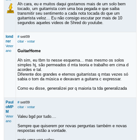
Ah cara, eu e muitos daqui gostamos mais de um solo bem
tocado, um guitarrista com uma boa pegada e que saiba
transmitir seu sentimento a cada nota tocada do que um
guitarrista veloz... Eu não consigo escutar por mais de 10
segundos aqueles videos de Shred do youtube.
lond
#
set/09
rer
citar
·
votar
Veter
GuitarHome
ano
Ah sim, eu tbm to nesse esquema... mas mesmo os solos
simples hj, são permeados d mta teoria e trabalho em cima d
acordes e tal.
Diferente dos grandes e eternos guitarristas q mtas vezes só
sabia o tom da música e dexavam a guitarra c expressar.
Como eu disse, generalizei por q maioria ta tda generalizada
Paul
#
set/09
oMP
citar
·
votar
M
Valeu bgd por tudo....
Veter
ano
Sempre que quiserem por novas perguntas também e novas
respostas estão a vontade.
mais uma vez valeu....