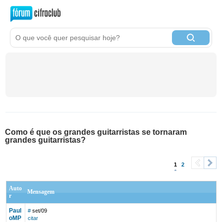
Como é que os grandes guitarristas se tornaram
grandes guitarristas?
1
2
<
>
Auto
Mensagem
r
Paul
#
set/09
oMP
citar