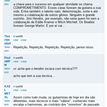
Veter
a chave para o sucesso em qualquer atividade se chama
ano
COMPROMETIMENTO. Esses caras fizeram da guitarra a sua
vida. Entra também o talento nato, determinação, sorte e até
mesmo a colaboração de outros gênios. Ninguém é grande
sozinho. Jimi Hendrix, por exemplo, não seria quem foi sem a
colaboração de Eddie Kramer e Mitch Mitchell. Os Beatles
tiveram George Martin. E por aí vai...
Tive
#
set/09
rtim
citar
·
votar
ailaif
Repetição, Repetição, Repetição, Repetição, pense nisso.
Veter
ano
Paul
#
set/09
oMP
citar
·
votar
M
vc acha que o hendrix tocava com técnica???
Veter
ano
acho que tem a sua tecnica...
KAE
#
set/09
L
citar
·
votar
MET
AL
Assim como tudo muda, os guitarristas de hoje em dia são
diferentes, mais técnicos e mais "sábios", conhecem mais
Veter
escalas e harmonias, ao contrário dos "monstros" do passado
ano