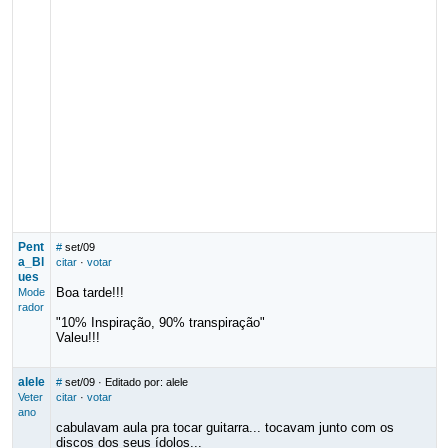
Pent
#
set/09
a_Bl
citar
·
votar
ues
Boa tarde!!!
Mode
rador
"10% Inspiração, 90% transpiração"
Valeu!!!
alele
#
set/09
· Editado por: alele
Veter
citar
·
votar
ano
cabulavam aula pra tocar guitarra... tocavam junto com os
discos dos seus ídolos...