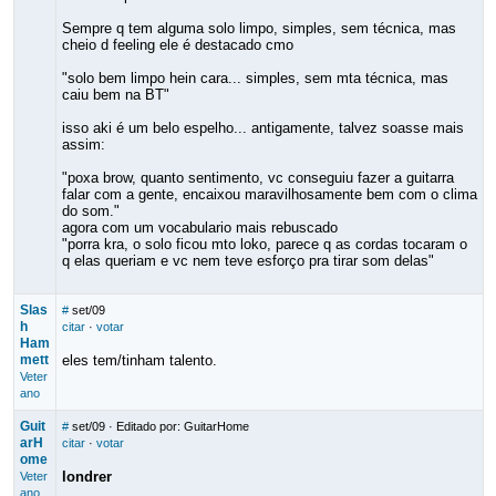
Sempre q tem alguma solo limpo, simples, sem técnica, mas
cheio d feeling ele é destacado cmo
"solo bem limpo hein cara... simples, sem mta técnica, mas
caiu bem na BT"
isso aki é um belo espelho... antigamente, talvez soasse mais
assim:
"poxa brow, quanto sentimento, vc conseguiu fazer a guitarra
falar com a gente, encaixou maravilhosamente bem com o clima
do som."
agora com um vocabulario mais rebuscado
"porra kra, o solo ficou mto loko, parece q as cordas tocaram o
q elas queriam e vc nem teve esforço pra tirar som delas"
Slas
#
set/09
h
citar
·
votar
Ham
mett
eles tem/tinham talento.
Veter
ano
Guit
#
set/09
· Editado por: GuitarHome
arH
citar
·
votar
ome
londrer
Veter
ano