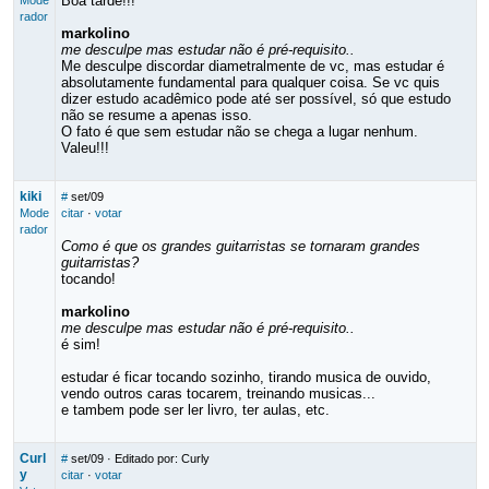
Boa tarde!!!
Mode
rador
markolino
me desculpe mas estudar não é pré-requisito..
Me desculpe discordar diametralmente de vc, mas estudar é
absolutamente fundamental para qualquer coisa. Se vc quis
dizer estudo acadêmico pode até ser possível, só que estudo
não se resume a apenas isso.
O fato é que sem estudar não se chega a lugar nenhum.
Valeu!!!
kiki
#
set/09
Mode
citar
·
votar
rador
Como é que os grandes guitarristas se tornaram grandes
guitarristas?
tocando!
markolino
me desculpe mas estudar não é pré-requisito..
é sim!
estudar é ficar tocando sozinho, tirando musica de ouvido,
vendo outros caras tocarem, treinando musicas...
e tambem pode ser ler livro, ter aulas, etc.
Curl
#
set/09
· Editado por: Curly
y
citar
·
votar