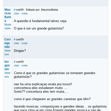
Mau
#
set/09
· Editado por: MauricioBahia
ricio
citar
·
votar
Bahi
a
A questão é fundamental talvez seja:
Mode
O que é ser um grande guitarrista?
rador
Carr
#
set/09
ega
citar
·
votar
ndo
Drogas?
Veter
ano
leo
#
set/09
gun
citar
·
votar
ner
Como é que os grandes guitarristas se tornaram grandes
Veter
guitarristas?
ano
nao ha uma explicaçao exata pra issso!!
comcerteza eles estudaram muito ....
Sorte?? concerteza eles tem muita....
como é que chegaram as grandes carreiras que têm?
fazendo musicas, composiçoes e garndes ideias... os guitarrista
que voce citou ai em cima fizeram grandes musica e sao de