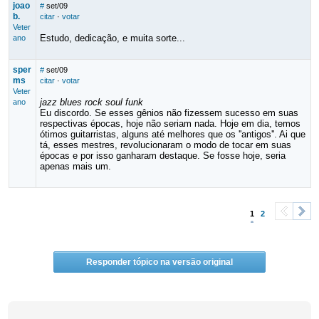
joao
#
set/09
b.
citar
·
votar
Veter
Estudo, dedicação, e muita sorte...
ano
sper
#
set/09
ms
citar
·
votar
Veter
jazz blues rock soul funk
ano
Eu discordo. Se esses gênios não fizessem sucesso em suas
respectivas épocas, hoje não seriam nada. Hoje em dia, temos
ótimos guitarristas, alguns até melhores que os ''antigos''. Ai que
tá, esses mestres, revolucionaram o modo de tocar em suas
épocas e por isso ganharam destaque. Se fosse hoje, seria
apenas mais um.
1
2
<
>
Responder tópico na versão original