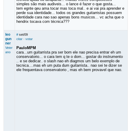
simples são mais audiveis... o lance é fazer o que gosta...
tem egnte qeu ama tocar mas toca mal.. e ai vai pra aprender e
perde sua identidade... todos os grandes guitarristas possuem
identidade cara nao sao apenas bons musicos... vc acha que o
hendrix tocava com técnica???
leo
#
set/09
gun
citar
·
votar
ner
PauloMPM
Veter
cara...um guitarrista pra ser bom ele nao precisa entrar eh um
ano
conservatorio... o cara tem q te o dom... gostar do instrumento
.. e se dedicar.. o slash nao eh diagmos um belo exemplo de
tecnica....mas eh um puta dum guitarrista.. nao sei te dizer se
ele frequentava conservatorio , mas eh bem provavel que nao.