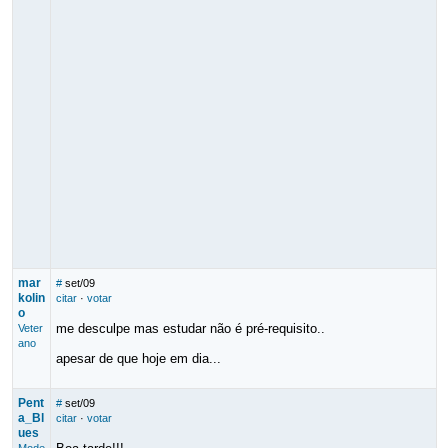
mar
#
set/09
kolin
citar
·
votar
o
me desculpe mas estudar não é pré-requisito..
Veter
ano
apesar de que hoje em dia...
Pent
#
set/09
a_Bl
citar
·
votar
ues