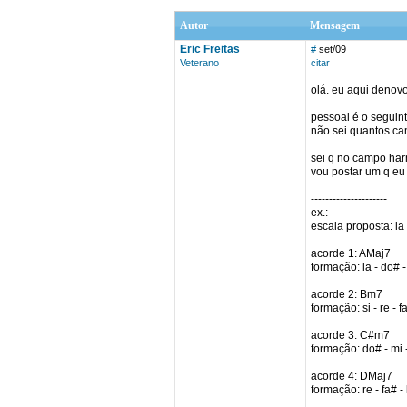
Autor
Mensagem
Eric Freitas
#
set/09
Veterano
citar
olá. eu aqui denov
pessoal é o seguint
não sei quantos ca
sei q no campo har
vou postar um q eu
---------------------
ex.:
escala proposta: la 
acorde 1: AMaj7
formação: la - do# -
acorde 2: Bm7
formação: si - re - fa
acorde 3: C#m7
formação: do# - mi - 
acorde 4: DMaj7
formação: re - fa# - 