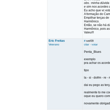
obs.: minha dúvida
e sim nos acordes
Eu acho que vc está
A formação do Cam
Empilhar terças de
Harmônico.
Então, se não há d
Harmônico, pois as
Valeu!!!
Eric Freitas
#
set/09
Veterano
citar
·
votar
Penta_Blues
exemplo
pra achar os acord
tipo
la - si - do#m - re - 
dai eu pego as ter
realmente to me con
oque eu quero com 
novamente obrigado