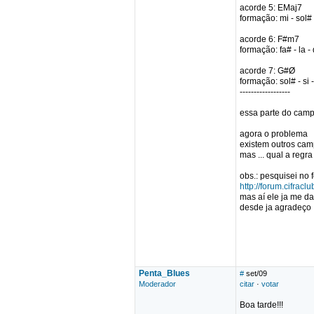
acorde 5: EMaj7
formação: mi - sol# -
acorde 6: F#m7
formação: fa# - la -
acorde 7: G#Ø
formação: sol# - si -
------------------
essa parte do camp
agora o problema
existem outros cam
mas ... qual a re
obs.: pesquisei no 
http://forum.cifrac
mas aí ele ja me da
desde ja agradeço
Penta_Blues
#
set/09
Moderador
citar
·
votar
Boa tarde!!!