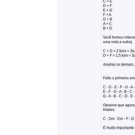
C + E
D + F
E + G
F + A
G + B
A + C
B + D
Você formou interva
uma nota a outra).
C + D = 2 tons = 3a
D + F = 1,5 tom = 
Analise os demais..
Feito o primeiro e
C - D - E - F - G - A 
E - F - G - A - B - C 
G - A - B - C - D - E 
Observe que agora
tríades:
C - Dm - Em - F - G
É muito importante