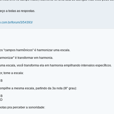
ço a todas as respostas.
lub.com.br/forum/3/54393/
 os "campos harmônicos" é harmonizar uma escala.
rmonizar" é transformar em harmonia.
uma escala, você transforma ela em harmonia empilhando intervalos específicos.
r, tome a escala:
- B
empilhe a mesma escala, partindo da 3a nota (III° grau):
- B
- D
notas pra perceber a sonoridade: