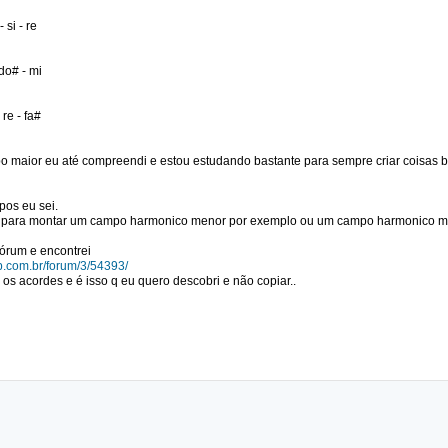
 si - re
 do# - mi
 re - fa#
o maior eu até compreendi e estou estudando bastante para sempre criar coisas 
pos eu sei.
gra para montar um campo harmonico menor por exemplo ou um campo harmonico 
fórum e encontrei
lub.com.br/forum/3/54393/
 os acordes e é isso q eu quero descobri e não copiar..