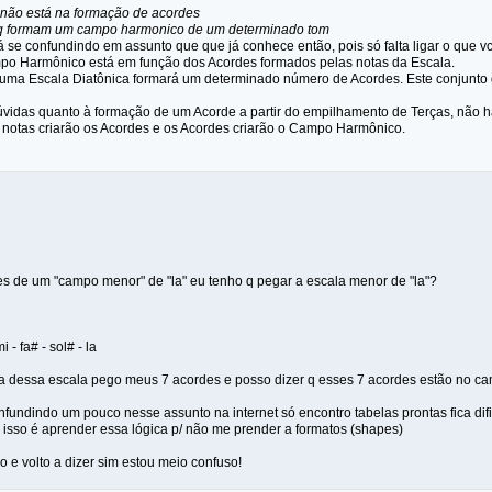
 não está na formação de acordes
 q formam um campo harmonico de um determinado tom
 se confundindo em assunto que que já conhece então, pois só falta ligar o que vc
po Harmônico está em função dos Acordes formados pelas notas da Escala.
 uma Escala Diatônica formará um determinado número de Acordes. Este conjunt
úvidas quanto à formação de um Acorde a partir do empilhamento de Terças, não
 notas criarão os Acordes e os Acordes criarão o Campo Harmônico.
es de um "campo menor" de "la" eu tenho q pegar a escala menor de "la"?
mi - fa# - sol# - la
ça dessa escala pego meus 7 acordes e posso dizer q esses 7 acordes estão no c
fundindo um pouco nesse assunto na internet só encontro tabelas prontas fica dific
isso é aprender essa lógica p/ não me prender a formatos (shapes)
 e volto a dizer sim estou meio confuso!