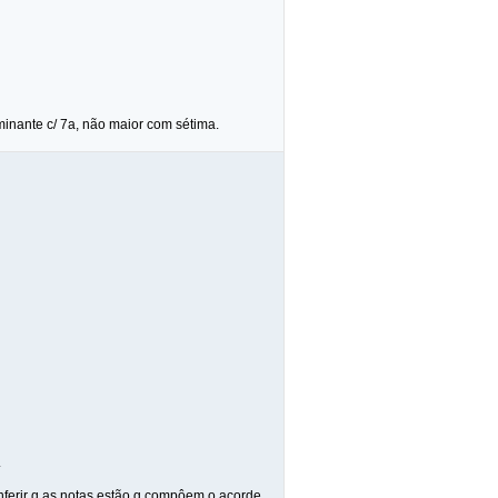
inante c/ 7a, não maior com sétima.
.
nferir q as notas estão q compôem o acorde