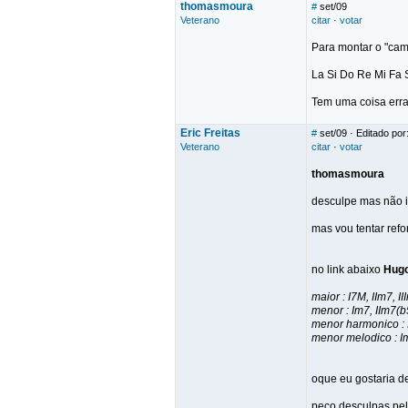
thomasmoura
#
set/09
Veterano
citar
·
votar
Para montar o "cam
La Si Do Re Mi Fa 
Tem uma coisa erra
Eric Freitas
#
set/09
· Editado por:
Veterano
citar
·
votar
thomasmoura
desculpe mas não i
mas vou tentar refo
no link abaixo
Hug
maior : I7M, IIm7, I
menor : Im7, IIm7(b
menor harmonico : I
menor melodico : Im
oque eu gostaria de
peço desculpas pel