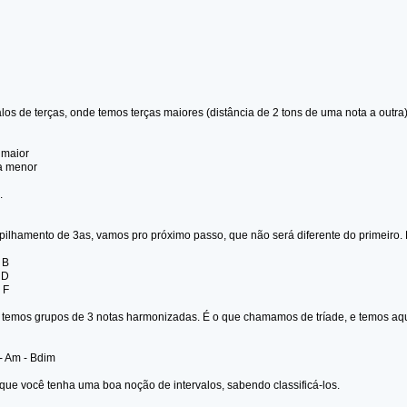
los de terças, onde temos terças maiores (distância de 2 tons de uma nota a outra
 maior
3a menor
.
mpilhamento de 3as, vamos pro próximo passo, que não será diferente do primeiro
- B
- D
- F
 temos grupos de 3 notas harmonizadas. É o que chamamos de tríade, e temos a
 - Am - Bdim
 que você tenha uma boa noção de intervalos, sabendo classificá-los.