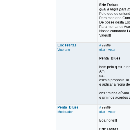
Eric Freitas
qual a regra para
Pelo que eu enten
Para montar o Cam
De posse desta Esc
Para montar os Aco
Nosso camarada
L
Valeu!!!
Eric Freitas
#
set/09
Veterano
citar
·
votar
Penta_Blues
bom pelo q eu inten
Am
ex.:
escala proposta: la 
e aplicar a regra d
obs.: minha dúvida
e sim nos acordes
Penta_Blues
#
set/09
Moderador
citar
·
votar
Boa noite!!!
Eric Freitas