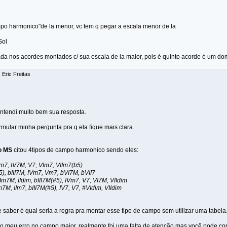
po harmonico"de la menor, vc tem q pegar a escala menor de la
Sol
da nos acordes montados c/ sua escala de la maior, pois é quinto acorde é um dom
 Eric Freitas
ntendi muito bem sua resposta.
rmular minha pergunta pra q ela fique mais clara.
o MS
citou 4tipos de campo harmonico sendo eles:
IIm7, IV7M, V7, VIm7, VIIm7(b5)
5), bIII7M, IVm7, Vm7, bVI7M, bVII7
m7M, IIdim, bIII7M(#5), IVm7, V7, VI7M, VIIdim
7M, IIm7, bIII7M(#5), IV7, V7, #VIdim, VIIdim
 saber é qual seria a regra pra montar esse tipo de campo sem utilizar uma tabela
o meu erro no campo maior, realmente foi uma falta de atenção mas você pode co