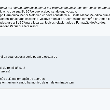
 montar um campo harmonico menor por exemplo ou um campo harmonico menor m
di, acho que sua BUSCA é que acabou sendo equivocada.
po Harmônico Menor Melódico vc deve considerar a Escala Menor Melódica numa 
ala na Tonalidade escolhida, vc deve montar os Acordes que formarão o Campo 
rdes, use a BUSCA para localizar topicos relacionados a Formação de Acordes.
eandro Panucci
é fera nisso!
di da sua resposta seria pegar a escala de
si do re mi fa# sol#
e terças?
 não está na formação de acordes
 q formam um campo harmonico de um determinado tom