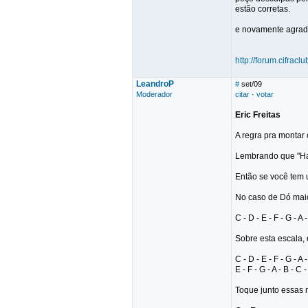
estão corretas.
e novamente agrade
http://forum.cifrac
LeandroP
#
set/09
Moderador
citar
·
votar
Eric Freitas
A regra pra montar
Lembrando que "Ha
Então se você tem 
No caso de Dó maio
C - D - E - F - G - A 
Sobre esta escala, 
C - D - E - F - G - A 
E - F - G - A - B - C 
Toque junto essas 