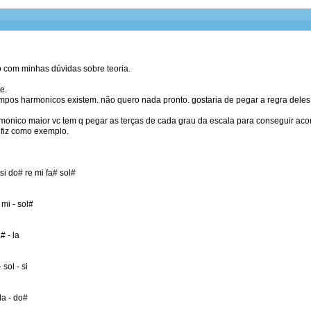
o com minhas dúvidas sobre teoria.
e.
mpos harmonicos existem. não quero nada pronto. gostaria de pegar a regra del
monico maior vc tem q pegar as terças de cada grau da escala para conseguir 
 fiz como exemplo.
si do# re mi fa# sol#
 mi - sol#
# - la
sol - si
la - do#